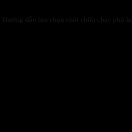
Đây là dòng sản phẩm tiên tiến sử dụng các hợp chất sinh học để d
Loại bình này có thể xử lý được nhiều loại đám cháy khác nhau từ ch
Hướng dẫn lựa chọn chất chữa cháy phù hợ
Ngoài việc học cách
phân loại đám cháy
bạn cũng nên trang bị đúng