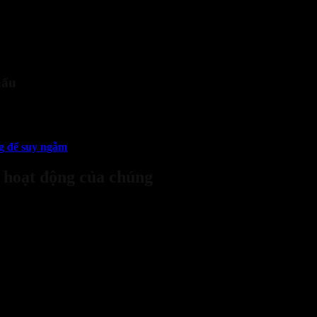
ư biến áp, bảng điện, máy tính, dây dẫn hoặc các đồ gia dụng đang kết 
ại chất chữa cháy không dẫn điện như khí CO2 hoặc bột khô.
nấu
ệp và gia đình. Dầu mỡ nấu ăn có nhiệt độ cháy rất cao và có khả năng
hản ứng xà phòng hóa, phủ một lớp màng ngăn nhiệt và oxy trên bề mặt d
ng để suy ngẫm
ế hoạt động của chúng
hữa cháy, mỗi loại chất đều có ưu và nhược điểm riêng.