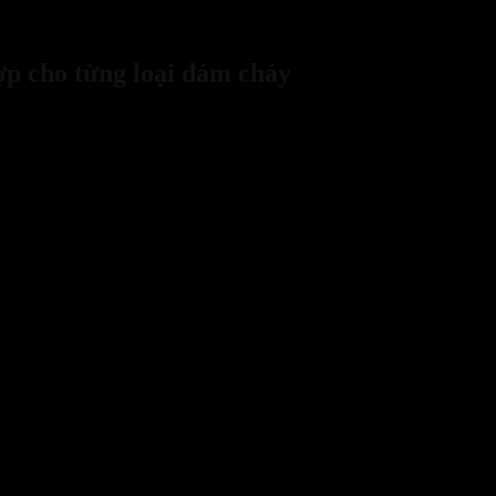
ập lửa. Nó có khả năng thẩm thấu mạnh, làm mát cực nhanh và đặc bi
ất rắn đến dầu mỡ bếp nấu.
p cho từng loại đám cháy
 loại bình để đảm bảo hiệu quả xử lý cao nhất: