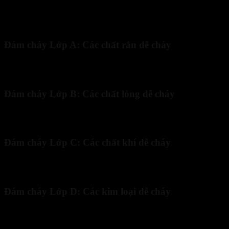
Phân loại đám cháy thường gặp bằng các kí tự A, B, C, D…
Đám cháy Lớp A: Các chất rắn dễ cháy
Đầu tiên, phân loại đám cháy lớp A bao gồm các vật liệu rắn có nguồ
hồng. Nước và các loại bình bột ABC là những giải pháp hiệu quả nhất
Đám cháy Lớp B: Các chất lỏng dễ cháy
Nhóm này bao gồm xăng, dầu hỏa, rượu, sơn, các loại dung môi hữu
nhiệt rất lớn. Để dập tắt, chúng ta cần dùng các chất có khả năng b
Đám cháy Lớp C: Các chất khí dễ cháy
Lớp C bao gồm các loại khí đốt như gas, khí thiên nhiên, Hydro và 
gặp đám cháy khí là phải tìm cách khóa van nguồn khí trước khi tiến 
Đám cháy Lớp D: Các kim loại dễ cháy
Đây là loại đám cháy đặc thù thường xuất hiện trong các nhà máy g
liệt với nước hoặc một số hóa chất thông thường. Để xử lý lớp D, ngườ