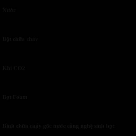
Nước
Nước là chất chữa cháy phổ biến và rẻ tiền nhất. Cơ chế chính của n
do đó nó bị hạn chế nghiêm ngặt đối với đám cháy lớp B và lớp E.
Bột chữa cháy
Bình chữa cháy bột và khí
là hai dòng sản phẩm phổ biến nhất tr
ngăn oxy tiếp xúc với lửa. Bột ABC là loại đa năng nhất, phù hợp cho
Khí CO2
Bình chữa cháy khí
CO2 nén lỏng khi thoát ra ngoài sẽ tạo thành
phòng máy chủ, thư viện hoặc các thiết bị điện tử nhạy cảm. Người d
Bọt Foam
Bọt Foam hoạt động theo nguyên lý tạo ra một lớp màng bọt bền vữn
các đám cháy xăng dầu một cách nhanh chóng và ngăn chặn cháy lại.
Bình chữa cháy gốc nước công nghệ sinh học