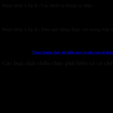
Đám cháy Lớp E: Các thiết bị đang có điện
Lớp E dùng để
phân loại đám cháy
xảy ra tại các thiết bị điện nh
giật. Người chữa cháy cần ưu tiên cắt nguồn điện và sử dụng các lo
Đám cháy Lớp K: Dầu mỡ động thực vật trong bếp 
Đây là
phân loại đám cháy
dành riêng cho khu vực bếp ăn công nghi
loại bình chữa cháy hóa chất ướt được thiết kế đặc biệt để tạo ra p
Xem thêm:
Thực trạng cháy nổ hiện nay và các con số đá
Các loại chất chữa cháy phổ biến và cơ ch
Sau khi tìm hiểu cách phân loại đám cháy tiếp theo sẽ đến với chất c