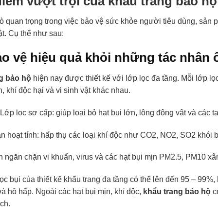
iểm vượt trội của khẩu trang bảo h
rò quan trọng trong việc bảo vệ sức khỏe người tiêu dùng, sản
ật. Cụ thể như sau:
ảo vệ hiệu quả khỏi những tác nhân 
g bảo hộ
hiện nay được thiết kế với lớp lọc đa tầng. Mỗi lớp lọ
n, khí độc hại và vi sinh vật khác nhau.
Lớp lọc sơ cấp: giúp loại bỏ hạt bụi lớn, lông động vật và các t
an hoạt tính: hấp thụ các loại khí độc như CO2, NO2, SO2 khói b
nh ngăn chặn vi khuẩn, virus và các hạt bụi mịn PM2.5, PM10 xâ
c bụi của thiết kế khẩu trang đa tầng có thể lên đến 95 – 99%, 
à hô hấp. Ngoài các hạt bụi mịn, khí độc,
khẩu trang bảo hộ
cò
ch.