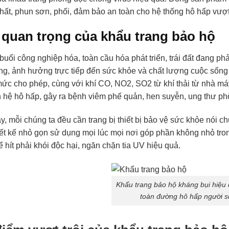
chất, phun sơn, phối, đảm bảo an toàn cho hệ thống hô hấp vượt 
 quan trọng của khẩu trang bảo hộ
 buổi công nghiệp hóa, toàn cầu hóa phát triển, trái đất đang p
ng, ảnh hưởng trực tiếp đến sức khỏe và chất lượng cuộc sốn
ức cho phép, cùng với khí CO, NO2, SO2 từ khí thải từ nhà máy,
hệ hô hấp, gây ra bệnh viêm phế quản, hen suyễn, ung thư ph
ậy, mỗi chúng ta đều cần trang bị thiết bị bảo vệ sức khỏe nói
hiết kế nhỏ gọn sử dụng mọi lúc mọi nơi góp phần không nhỏ tro
 hít phải khói độc hại, ngăn chặn tia UV hiệu quả.
Khẩu trang bảo hộ kháng bụi hiệu
toàn đường hô hấp người 