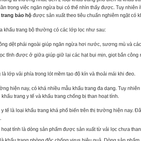
ần trong việc ngăn ngừa bụi có thể nhìn thấy được. Tuy nhiên ít
 trang bảo hộ
được sản xuất theo tiêu chuẩn nghiêm ngặt có k
a khẩu trang bộ thường có các lớp lọc như sau:
ông dệt phái ngoài giúp ngăn ngừa hơi nước, sương mù và các l
c tĩnh được ở giữa giúp giữ lại các hạt bụi mịn, giọt bắn công 
là lớp vải phía trong lót mềm tạo độ kín và thoải mái khi đeo.
rường hiện nay, có khá nhiều mẫu khẩu trang đa dạng. Tuy nhiên 
khẩu trang y tế và khẩu trang chống bị than hoạt tính.
 y tế là loại khẩu trang khá phổ biến trên thị trường hiện nay.
.
 hoạt tính là dòng sản phẩm được sản xuất từ vải lọc chưa tha
là khẩu trang phòng độc chống virus hiệu quả. Dòng sản phẩ