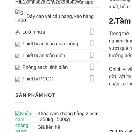
xuất, hóa 
Dây cáp vải cẩu hàng, kéo hàng
2.Tầm
Lưới nhựa
Trong thời
nghiêm trọ
Thiết bị an toàn giao thông
vượt quá m
Thiết bị an toàn điện
hưởng đến 
Phòng sạch, tĩnh điện
Chính vì v
đời, với t
Thiết bị PCCC
chặn cơ thể
SẢN PHẨM HOT
Khóa cam chằng hàng 2.5cm
- 250kg - 500kg
Giá liên hệ