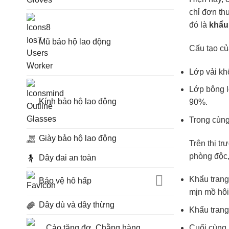
chỉ đơn thu
đó là
khẩu
Mũ bảo hộ lao động
Cấu tạo củ
Lớp vải kh
Lớp bông lọ
Kính bảo hộ lao động
90%.
Trong cùng 
Giày bảo hộ lao động
Trên thị t
phòng độc, 
Dây đai an toàn
Khẩu trang
Bảo vệ hô hấp
mịn mồ hôi
Dây dù và dây thừng
Khẩu trang
Cuối cùng 
Cảo tăng đơ, Chằng hàng