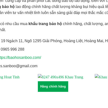
n cung cấp và phân phối các dòng bảo bộ lao động. Đến với ch
g bảo hộ
lao động chính hãng chất lượng kháng bụi hiệu quả lê
ân viên tư vấn nhiệt tình luôn sẵn sàng giải đáp mọi thắc mắc 
 có nhu cầu mua
khẩu trang bảo hộ
chính hãng, chất lượng, an
nhất.
ố 19 Ngách 11, Ngõ 1295 Giải Phóng, Hoàng Liệt, Hoàng Mai, H
: 0965 996 288
ttps://baohosanboo.com/
les.sanboo@gmail.com
Hàng chính hãng