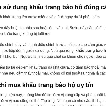
h sử dụng khẩu trang bảo hộ đúng c
t khẩu trang lên trước miệng và giữ ở ngay dưới phần cằm.
o dây buộc ra phía sau hoặc đeo vào tai. Bước này cần cố định
o khẩu trang không bị tuột rơi.
ều chỉnh dây và thanh điều chỉnh trước mũi sao cho cảm giác v
trực tiếp đến người sử dụng. Nếu quá rộng,
khẩu trang bảo 
 hít khói bụi. Ngược lại, nếu quá chật sẽ khiến cho người đeo c
ểm tra lại để xem khẩu trang đã khít chưa, có đảm bảo thoải má
 nhẹ nếu cảm thấy thoải mái, không có khí thoát ra nghĩa là các
chỉ mua khẩu trang bảo hộ uy tín
rường hiện nay, không khó để tìm đơn vị cung cấp và phân phối k
 đơn vị nào cũng có thể đáp ứng. Nếu bạn có nhu cầu, thì bạn