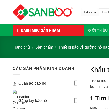
Bỏ
qua
Tìm
nội
kiếm:
dung
DANH MỤC SẢN PHẨM
GIỚI THIỆ
Trang chủ
/
Sản phẩm
/
Thiết bị bảo vệ đường hô hấ
Khẩu t
CÁC SẢN PHẨM KINH DOANH
Trong môi 
Quần áo bảo hộ
bụi mịn và
1.Tìm 
Găng tay bảo hộ
Hiện nay, 