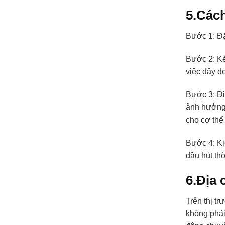
5.Các
Bước 1: Đặ
Bước 2: Ké
việc dây đe
Bước 3: Đi
ảnh hưởng 
cho cơ thể
Bước 4: Ki
đầu hút thờ
6.Địa 
Trên thị t
không phải