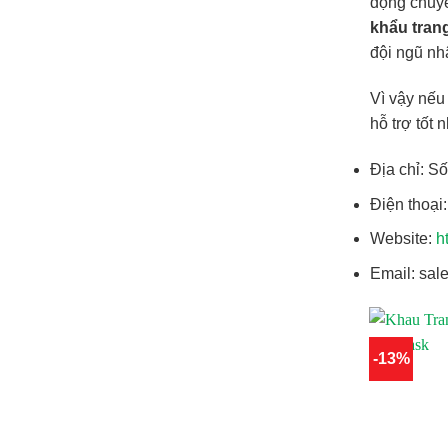
động chuyê
khẩu tran
đội ngũ nh
Vì vậy nếu
hỗ trợ tốt 
Địa chỉ: S
Điện thoại
Website:
h
Email: sa
-13%