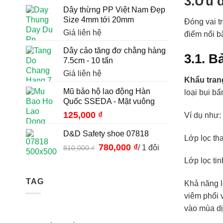
3.Ưu đ
Dây thừng PP Việt Nam Đẹp
Size 4mm tới 20mm
Đóng vai t
Giá liên hệ
điểm nổi b
Dây cảo tăng đơ chằng hàng
3.1. B
7.5cm - 10 tấn
Giá liên hệ
Khẩu tran
Mũ bảo hộ lao động Hàn
loại bụi bẩ
Quốc SSEDA - Mặt vuông
125,000
₫
Ví dụ như: 
D&D Safety shoe 07818
Lớp lọc th
Giá
780,000
₫
Giá
/ 1 đôi
810,000
₫
gốc
hiện
Lớp lọc ti
là:
tại
810,000 ₫.
là:
TAG
Khả năng lọ
780,000 ₫.
viêm phổi v
vào mùa dị