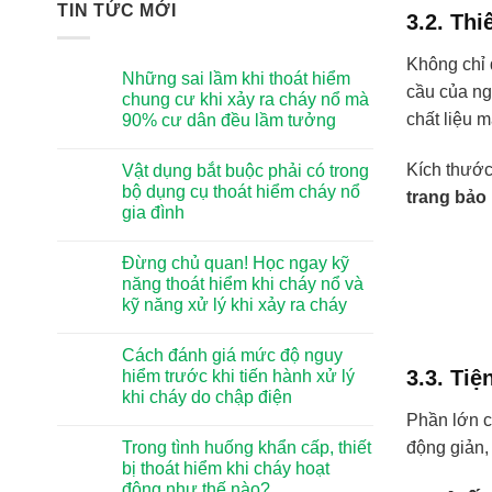
TIN TỨC MỚI
3.2. Th
Không chỉ 
Những sai lầm khi thoát hiểm
cầu của ng
chung cư khi xảy ra cháy nổ mà
chất liệu 
90% cư dân đều lầm tưởng
Không
có
Kích thướ
Vật dụng bắt buộc phải có trong
bình
luận
bộ dụng cụ thoát hiểm cháy nổ
trang bảo
ở
gia đình
Những
sai
Không
lầm
có
khi
Đừng chủ quan! Học ngay kỹ
bình
thoát
luận
năng thoát hiểm khi cháy nổ và
hiểm
ở
chung
kỹ năng xử lý khi xảy ra cháy
Vật
cư
dụng
khi
Không
bắt
xảy
có
buộc
Cách đánh giá mức độ nguy
ra
bình
phải
cháy
luận
3.3. Tiệ
hiểm trước khi tiến hành xử lý
có
ở
nổ
trong
khi cháy do chập điện
Đừng
mà
bộ
chủ
90%
Phần lớn 
dụng
Không
quan!
cư
cụ
có
Học
dân
Trong tình huống khẩn cấp, thiết
động giản,
thoát
bình
ngay
đều
hiểm
luận
bị thoát hiểm khi cháy hoạt
kỹ
lầm
ở
cháy
năng
tưởng
động như thế nào?
Cách
nổ