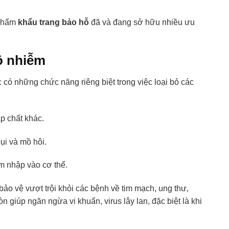
ộ
 phẩm
khẩu trang bảo hỗ
đã và đang sở hữu nhiều ưu
ô nhiễm
c có những chức năng riêng biệt trong việc loại bỏ các
ạp chất khác.
ụi và mồ hôi.
m nhập vào cơ thể.
bảo vệ vượt trội khỏi các bệnh về tim mạch, ung thư,
n giúp ngăn ngừa vi khuẩn, virus lây lan, đặc biệt là khi