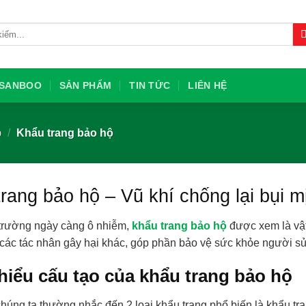
U SANBOO
SẢN PHẨM
TIN TỨC
LIÊN HỆ
p
/
Khẩu trang bảo hộ
rang bảo hộ – Vũ khí chống lại bụi m
trường ngày càng ô nhiễm,
khẩu trang bảo hộ
được xem là vật 
 các tác nhân gây hại khác, góp phần bảo vệ sức khỏe người s
hiểu cấu tạo của khẩu trang bảo hộ
chúng ta thường nhắc đến 2 loại khẩu trang phổ biến là khẩu tra