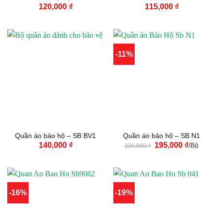
120,000
₫
115,000
₫
-11%
Quần áo bảo hộ – SB BV1
Quần áo bảo hộ – SB N1
Giá
Giá
140,000
₫
195,000
₫
/Bộ
220,000
₫
gốc
hiện
là:
tại
220,000 ₫.
là:
195,000 
-16%
-19%