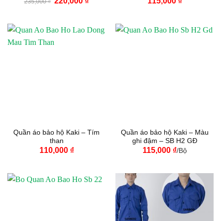
220,000
₫
115,000
₫
235,000
₫
gốc
hiện
là:
tại
235,000 ₫.
là:
220,000 ₫.
Quần áo bảo hộ Kaki – Tím
Quần áo bảo hộ Kaki – Màu
than
ghi đậm – SB H2 GĐ
110,000
₫
115,000
₫
/Bộ