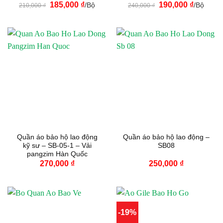
Giá
Giá
Giá
Giá
185,000
₫
190,000
₫
/Bộ
/Bộ
210,000
₫
240,000
₫
gốc
hiện
gốc
hiện
là:
tại
là:
tại
210,000 ₫.
là:
240,000 ₫.
là:
185,000 ₫.
190,000 
Quần áo bảo hộ lao động
Quần áo bảo hộ lao động –
kỹ sư – SB-05-1 – Vải
SB08
pangzim Hàn Quốc
270,000
₫
250,000
₫
-19%