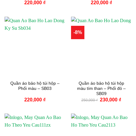
220,000
₫
220,000
₫
-8%
Quần áo bảo hộ túi hộp –
Quần áo bảo hộ túi hộp
Phối màu – SB03
màu tím than – Phối đỏ –
SB09
Giá
Giá
220,000
₫
230,000
₫
250,000
₫
gốc
hiện
là:
tại
250,000 ₫.
là:
230,000