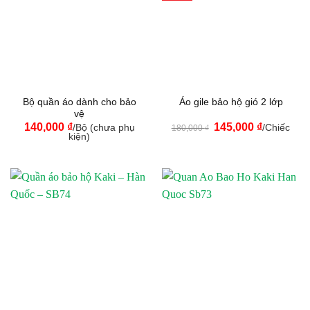
Bộ quần áo dành cho bảo
Áo gile bảo hộ gió 2 lớp
vệ
Giá
Giá
140,000
₫
145,000
₫
/Bộ (chưa phụ
/Chiếc
180,000
₫
gốc
hiện
kiện)
là:
tại
180,000 ₫.
là:
145,000 ₫.