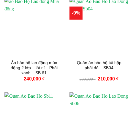
-9%
Áo bảo hộ lao động mùa
Quần áo bảo hộ túi hộp
động 2 lớp – lót nỉ – Phối
phối đỏ – SB04
xanh – SB 61
Giá
Giá
240,000
₫
210,000
₫
230,000
₫
gốc
hiện
là:
tại
230,000 ₫.
là:
210,000