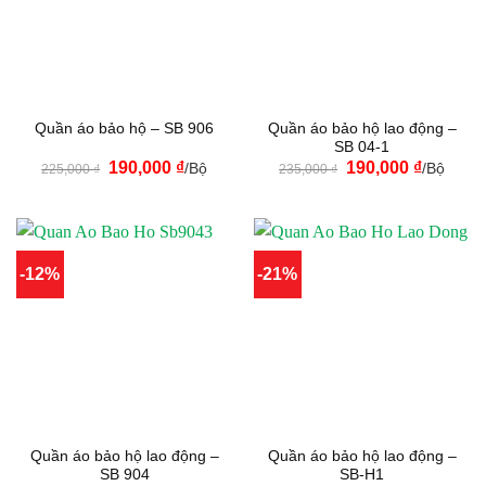
Quần áo bảo hộ lao động –
Quần áo bảo hộ – SB 906
SB 04-1
Giá
Giá
Giá
Giá
190,000
₫
190,000
₫
/Bộ
/Bộ
225,000
₫
235,000
₫
gốc
hiện
gốc
hiện
là:
tại
là:
tại
225,000 ₫.
là:
235,000 ₫.
là:
190,000 ₫.
190,000 
-12%
-21%
Quần áo bảo hộ lao động –
Quần áo bảo hộ lao động –
SB 904
SB-H1