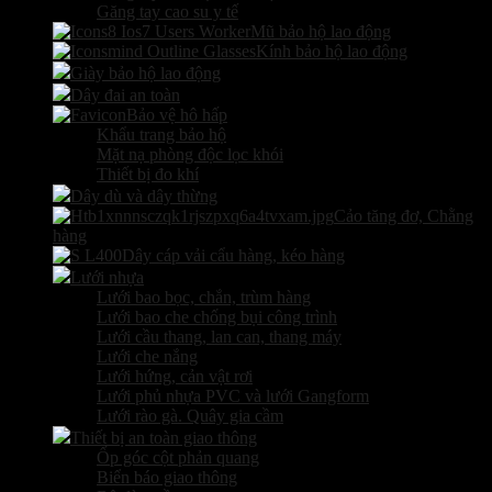
Găng tay cao su y tế
Mũ bảo hộ lao động
Kính bảo hộ lao động
Giày bảo hộ lao động
Dây đai an toàn
Bảo vệ hô hấp
Khẩu trang bảo hộ
Mặt nạ phòng độc lọc khói
Thiết bị đo khí
Dây dù và dây thừng
Cảo tăng đơ, Chằng
hàng
Dây cáp vải cẩu hàng, kéo hàng
Lưới nhựa
Lưới bao bọc, chắn, trùm hàng
Lưới bao che chống bụi công trình
Lưới cầu thang, lan can, thang máy
Lưới che nắng
Lưới hứng, cản vật rơi
Lưới phủ nhựa PVC và lưới Gangform
Lưới rào gà. Quây gia cầm
Thiết bị an toàn giao thông
Ốp góc cột phản quang
Biển báo giao thông