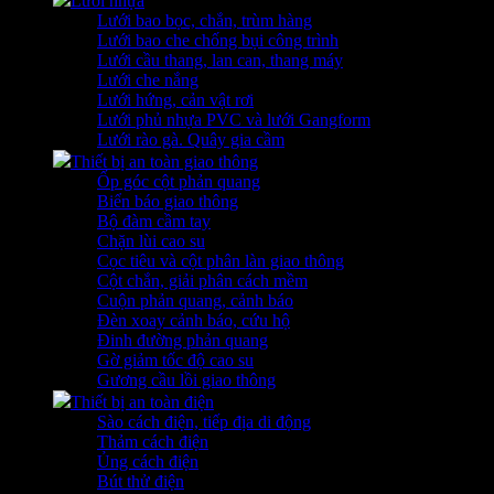
Lưới nhựa
Lưới bao bọc, chắn, trùm hàng
Lưới bao che chống bụi công trình
Lưới cầu thang, lan can, thang máy
Lưới che nắng
Lưới hứng, cản vật rơi
Lưới phủ nhựa PVC và lưới Gangform
Lưới rào gà. Quây gia cầm
Thiết bị an toàn giao thông
Ốp góc cột phản quang
Biển báo giao thông
Bộ đàm cầm tay
Chặn lùi cao su
Cọc tiêu và cột phân làn giao thông
Cột chắn, giải phân cách mềm
Cuộn phản quang, cảnh báo
Đèn xoay cảnh báo, cứu hộ
Đinh đường phản quang
Gờ giảm tốc độ cao su
Gương cầu lồi giao thông
Thiết bị an toàn điện
Sào cách điện, tiếp địa di động
Thảm cách điện
Ủng cách điện
Bút thử điện