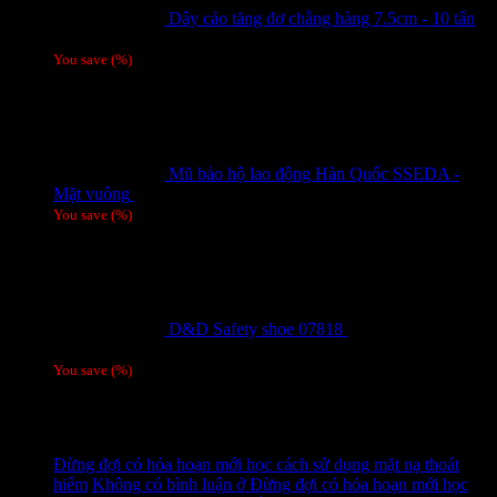
Dây cảo tăng đơ chằng hàng 7.5cm - 10 tấn
Giá liên hệ
You save
(
%)
Mũ bảo hộ lao động Hàn Quốc SSEDA -
Mặt vuông
125,000
₫
You save
(
%)
D&D Safety shoe 07818
810,000
₫
Giá gốc
là: 810,000 ₫.
780,000
₫
Giá hiện tại là: 780,000 ₫.
/ 1 đôi
You save
(
%)
Tag
Tin tức mới
Đừng đợi có hỏa hoạn mới học cách sử dụng mặt nạ thoát
hiểm
Không có bình luận
ở Đừng đợi có hỏa hoạn mới học