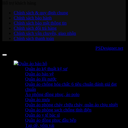
Hỗ trợ khách hàng
Chính sách & quy định chung
Chính sách bảo hành
Chính sách bảo mật thông tin
Chính sách đổi trả hàng
Chính sách vận chuyển, giao nhận
Chính sách thanh toán
Copyright 2026 ©
sanboo.com.vn
. Developed by
PSDesigner.net
Quần áo bảo hộ
Quần áo kỹ thuật kỹ sư
Quần áo bảo vệ
Quần áo lội nước
Quần áo chống hóa chất: 6 tiêu chuẩn đánh giá đạt
chuẩn
Áo phông đồng phục, áo polo
Quần áo mưa
Quần áo phòng cháy chữa cháy, quần áo chịu nhiệt
Quần áo phòng sạch chống tĩnh điện
Quần áo y tế bác sĩ
Quần áo đồng phục đầu bếp
Tạp dề, yếm vải