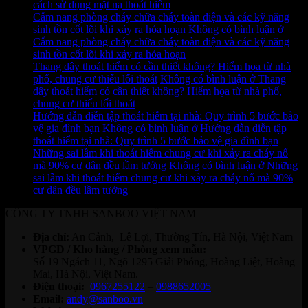
cách sử dụng mặt nạ thoát hiểm
Cẩm nang phòng cháy chữa cháy toàn diện và các kỹ năng
sinh tồn cốt lõi khi xảy ra hỏa hoạn
Không có bình luận
ở
Cẩm nang phòng cháy chữa cháy toàn diện và các kỹ năng
sinh tồn cốt lõi khi xảy ra hỏa hoạn
Thang dây thoát hiểm có cần thiết không? Hiểm họa từ nhà
phố, chung cư thiếu lối thoát
Không có bình luận
ở Thang
dây thoát hiểm có cần thiết không? Hiểm họa từ nhà phố,
chung cư thiếu lối thoát
Hướng dẫn diễn tập thoát hiểm tại nhà: Quy trình 5 bước bảo
vệ gia đình bạn
Không có bình luận
ở Hướng dẫn diễn tập
thoát hiểm tại nhà: Quy trình 5 bước bảo vệ gia đình bạn
Những sai lầm khi thoát hiểm chung cư khi xảy ra cháy nổ
mà 90% cư dân đều lầm tưởng
Không có bình luận
ở Những
sai lầm khi thoát hiểm chung cư khi xảy ra cháy nổ mà 90%
cư dân đều lầm tưởng
CÔNG TY TNHH SANBOO VIỆT NAM
Địa chỉ:
An Cảnh, Lê Lợi, Thường Tín, Hà Nội, Việt Nam
VPGD / Kho hàng / Phòng xem mẫu:
Số 19 Ngách 11, Ngõ 1295 Giải Phóng, Hoàng Liệt, Hoàng
Mai, Hà Nội, Việt Nam.
Điện thoại:
0967255122
–
0988652005
Email:
andy@sanboo.vn