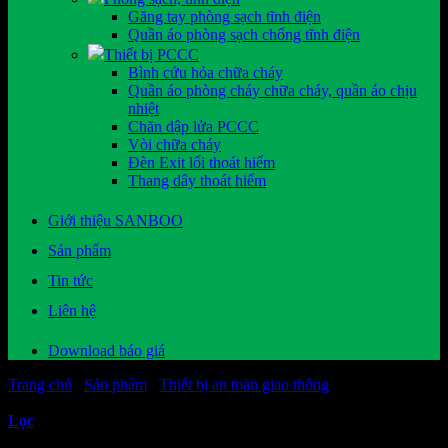
Găng tay phòng sạch tĩnh điện
Quần áo phòng sạch chống tĩnh điện
Thiết bị PCCC
Bình cứu hỏa chữa cháy
Quần áo phòng cháy chữa cháy, quần áo chịu
nhiệt
Chăn dập lửa PCCC
Vòi chữa cháy
Đèn Exit lối thoát hiểm
Thang dây thoát hiểm
Giới thiệu SANBOO
Sản phẩm
Tin tức
Liên hệ
Download báo giá
Trang chủ
/
Sản phẩm
/
Thiết bị an toàn giao thông
/
Biển báo giao
thông
Lọc
Các sản phẩm kinh doanh