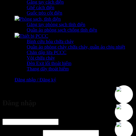
Găng tay cách điện
Ghế cách điện
Guốc trèo cột điện
Phòng sạch, tĩnh điện
Găng tay phòng sạch tĩnh điện
Quần áo phòng sạch chống tĩnh điện
Thiết bị PCCC
Bình cứu hỏa chữa cháy
Quần áo phòng cháy chữa cháy, quần áo chịu nhiệt
Chăn dập lửa PCCC
Vòi chữa cháy
Đèn Exit lối thoát hiểm
Thang dây thoát hiểm
Đăng nhập / Đăng ký
vừa đặt mua
Đăng nhập
Tên tài khoản hoặc địa chỉ email
*
Bắt buộc
Mật khẩu
*
Bắt buộc