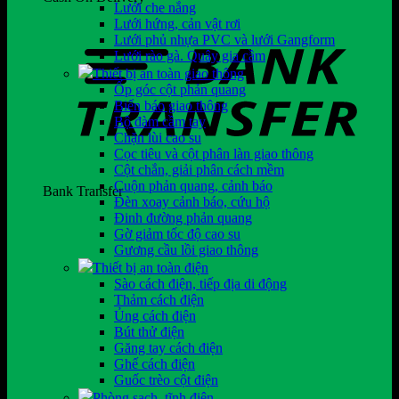
Lưới che nắng
Lưới hứng, cản vật rơi
Lưới phủ nhựa PVC và lưới Gangform
Lưới rào gà. Quây gia cầm
Thiết bị an toàn giao thông
Ốp góc cột phản quang
Biển báo giao thông
Bộ đàm cầm tay
Chặn lùi cao su
Cọc tiêu và cột phân làn giao thông
Cột chắn, giải phân cách mềm
Cuộn phản quang, cảnh báo
Bank Transfer
Đèn xoay cảnh báo, cứu hộ
Đinh đường phản quang
Gờ giảm tốc độ cao su
Gương cầu lồi giao thông
Thiết bị an toàn điện
Sào cách điện, tiếp địa di động
Thảm cách điện
Ủng cách điện
Bút thử điện
Găng tay cách điện
Ghế cách điện
Guốc trèo cột điện
Phòng sạch, tĩnh điện