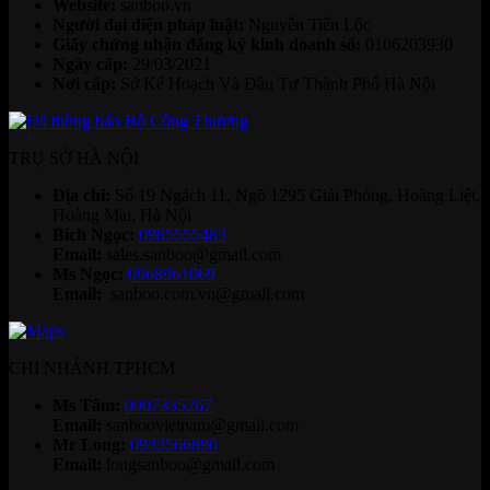
Website:
sanboo.vn
Người đại diện pháp luật:
Nguyễn Tiến Lộc
Giấy chứng nhận đăng ký kinh doanh số:
0106203930
Ngày cấp:
29/03/2021
Nơi cấp:
Sở Kế Hoạch Và Đầu Tư Thành Phố Hà Nội
TRỤ SỞ HÀ NỘI
Địa chỉ:
Số 19 Ngách 11, Ngõ 1295 Giải Phóng, Hoàng Liệt,
Hoàng Mai, Hà Nội
Bích Ngọc:
0985555483
Email:
sales.sanboo@gmail.com
Ms Ngọc:
0968961069
Email:
sanboo.com.vn@gmail.com
CHI NHÁNH TPHCM
Ms Tâm:
0907335267
Email:
sanboovietnam@gmail.com
Mr Long:
0933566890
Email:
longsanboo@gmail.com