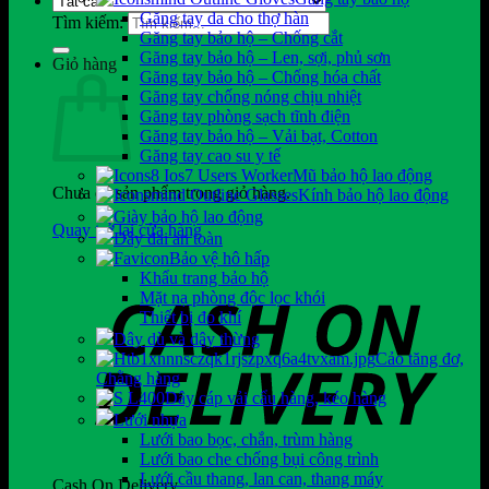
Găng tay da cho thợ hàn
Tìm kiếm:
Găng tay bảo hộ – Chống cắt
Găng tay bảo hộ – Len, sợi, phủ sơn
Giỏ hàng
Găng tay bảo hộ – Chống hóa chất
Găng tay chống nóng chịu nhiệt
Găng tay phòng sạch tĩnh điện
Găng tay bảo hộ – Vải bạt, Cotton
Găng tay cao su y tế
Mũ bảo hộ lao động
Chưa có sản phẩm trong giỏ hàng.
Kính bảo hộ lao động
Giày bảo hộ lao động
Quay trở lại cửa hàng
Dây đai an toàn
Bảo vệ hô hấp
Khẩu trang bảo hộ
Mặt nạ phòng độc lọc khói
Thiết bị đo khí
Dây dù và dây thừng
Cảo tăng đơ,
Chằng hàng
Dây cáp vải cẩu hàng, kéo hàng
Lưới nhựa
Lưới bao bọc, chắn, trùm hàng
Lưới bao che chống bụi công trình
Lưới cầu thang, lan can, thang máy
Cash On Delivery