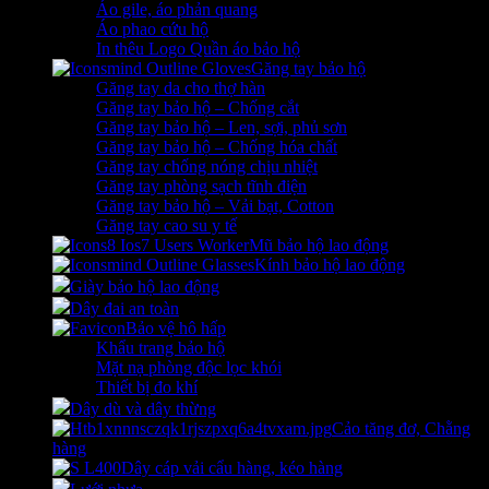
Áo gile, áo phản quang
Áo phao cứu hộ
In thêu Logo Quần áo bảo hộ
Găng tay bảo hộ
Găng tay da cho thợ hàn
Găng tay bảo hộ – Chống cắt
Găng tay bảo hộ – Len, sợi, phủ sơn
Găng tay bảo hộ – Chống hóa chất
Găng tay chống nóng chịu nhiệt
Găng tay phòng sạch tĩnh điện
Găng tay bảo hộ – Vải bạt, Cotton
Găng tay cao su y tế
Mũ bảo hộ lao động
Kính bảo hộ lao động
Giày bảo hộ lao động
Dây đai an toàn
Bảo vệ hô hấp
Khẩu trang bảo hộ
Mặt nạ phòng độc lọc khói
Thiết bị đo khí
Dây dù và dây thừng
Cảo tăng đơ, Chằng
hàng
Dây cáp vải cẩu hàng, kéo hàng