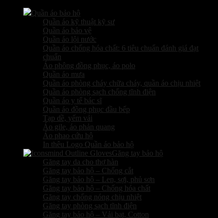
Quần áo bảo hộ
Quần áo kỹ thuật kỹ sư
Quần áo bảo vệ
Quần áo lội nước
Quần áo chống hóa chất: 6 tiêu chuẩn đánh giá đạt
chuẩn
Áo phông đồng phục, áo polo
Quần áo mưa
Quần áo phòng cháy chữa cháy, quần áo chịu nhiệt
Quần áo phòng sạch chống tĩnh điện
Quần áo y tế bác sĩ
Quần áo đồng phục đầu bếp
Tạp dề, yếm vải
Áo gile, áo phản quang
Áo phao cứu hộ
In thêu Logo Quần áo bảo hộ
Găng tay bảo hộ
Găng tay da cho thợ hàn
Găng tay bảo hộ – Chống cắt
Găng tay bảo hộ – Len, sợi, phủ sơn
Găng tay bảo hộ – Chống hóa chất
Găng tay chống nóng chịu nhiệt
Găng tay phòng sạch tĩnh điện
Găng tay bảo hộ – Vải bạt, Cotton