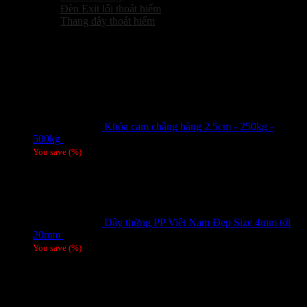
Đèn Exit lối thoát hiểm
Thang dây thoát hiểm
Sản phẩm hot
Khóa cam chằng hàng 2.5cm - 250kg -
500kg
Giá liên hệ
You save
(
%)
Dây thừng PP Việt Nam Đẹp Size 4mm tới
20mm
Giá liên hệ
You save
(
%)