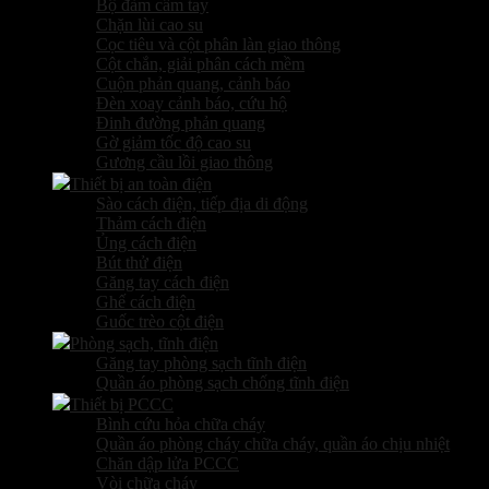
Bộ đàm cầm tay
Chặn lùi cao su
Cọc tiêu và cột phân làn giao thông
Cột chắn, giải phân cách mềm
Cuộn phản quang, cảnh báo
Đèn xoay cảnh báo, cứu hộ
Đinh đường phản quang
Gờ giảm tốc độ cao su
Gương cầu lồi giao thông
Thiết bị an toàn điện
Sào cách điện, tiếp địa di động
Thảm cách điện
Ủng cách điện
Bút thử điện
Găng tay cách điện
Ghế cách điện
Guốc trèo cột điện
Phòng sạch, tĩnh điện
Găng tay phòng sạch tĩnh điện
Quần áo phòng sạch chống tĩnh điện
Thiết bị PCCC
Bình cứu hỏa chữa cháy
Quần áo phòng cháy chữa cháy, quần áo chịu nhiệt
Chăn dập lửa PCCC
Vòi chữa cháy