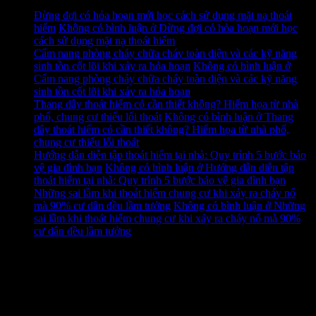
Đừng đợi có hỏa hoạn mới học cách sử dụng mặt nạ thoát
hiểm
Không có bình luận
ở Đừng đợi có hỏa hoạn mới học
cách sử dụng mặt nạ thoát hiểm
Cẩm nang phòng cháy chữa cháy toàn diện và các kỹ năng
sinh tồn cốt lõi khi xảy ra hỏa hoạn
Không có bình luận
ở
Cẩm nang phòng cháy chữa cháy toàn diện và các kỹ năng
sinh tồn cốt lõi khi xảy ra hỏa hoạn
Thang dây thoát hiểm có cần thiết không? Hiểm họa từ nhà
phố, chung cư thiếu lối thoát
Không có bình luận
ở Thang
dây thoát hiểm có cần thiết không? Hiểm họa từ nhà phố,
chung cư thiếu lối thoát
Hướng dẫn diễn tập thoát hiểm tại nhà: Quy trình 5 bước bảo
vệ gia đình bạn
Không có bình luận
ở Hướng dẫn diễn tập
thoát hiểm tại nhà: Quy trình 5 bước bảo vệ gia đình bạn
Những sai lầm khi thoát hiểm chung cư khi xảy ra cháy nổ
mà 90% cư dân đều lầm tưởng
Không có bình luận
ở Những
sai lầm khi thoát hiểm chung cư khi xảy ra cháy nổ mà 90%
cư dân đều lầm tưởng