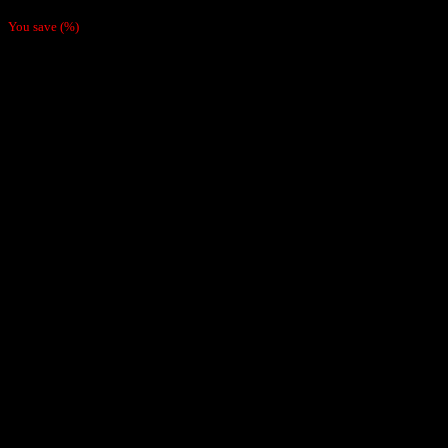
4,200,000
₫
You save
(
%)