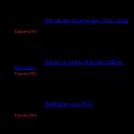
Dây cảo tăng đơ chằng hàng 7.5cm - 10 tấn
Giá liên hệ
You save
(
%)
Mũ bảo hộ lao động Hàn Quốc SSEDA -
Mặt vuông
125,000
₫
You save
(
%)
D&D Safety shoe 07818
810,000
₫
Giá gốc
là: 810,000 ₫.
780,000
₫
Giá hiện tại là: 780,000 ₫.
/ 1 đôi
You save
(
%)
Tag
Tin tức mới