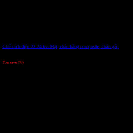
Ghế cách điện 22-24 kv: Mặt, chân bằng composite, chân gấp
4,100,000
₫
You save
(
%)