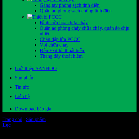
Găng tay phòng sạch tĩnh điện
Quần áo phòng sạch chống tĩnh điện
Thiết bị PCCC
Bình cứu hỏa chữa cháy
Quần áo phòng cháy chữa cháy, quần áo chịu
nhiệt
Chăn dập lửa PCCC
Vòi chữa cháy
Đèn Exit lối thoát hiểm
Thang dây thoát hiểm
Giới thiệu SANBOO
Sản phẩm
Tin tức
Liên hệ
Download báo giá
Trang chủ
/
Sản phẩm
/
Thiết bị an toàn điện
Lọc
Hiển thị tất cả 41 kết quả
Đã sắp xếp theo mới nhất