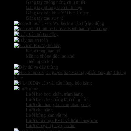
Găng tay chống nóng chịu nhiệt
Găng tay phòng sạch tĩnh điện
Găng tay bảo hộ – Vải bạt, Cotton
Găng tay cao su y tế
Mũ bảo hộ lao động
Kính bảo hộ lao động
Giày bảo hộ lao động
Dây đai an toàn
Bảo vệ hô hấp
Khẩu trang bảo hộ
Mặt nạ phòng độc lọc khói
Thiết bị đo khí
Dây dù và dây thừng
Cảo tăng đơ, Chằng
hàng
Dây cáp vải cẩu hàng, kéo hàng
Lưới nhựa
Lưới bao bọc, chắn, trùm hàng
Lưới bao che chống bụi công trình
Lưới cầu thang, lan can, thang máy
Lưới che nắng
Lưới hứng, cản vật rơi
Lưới phủ nhựa PVC và lưới Gangform
Lưới rào gà. Quây gia cầm