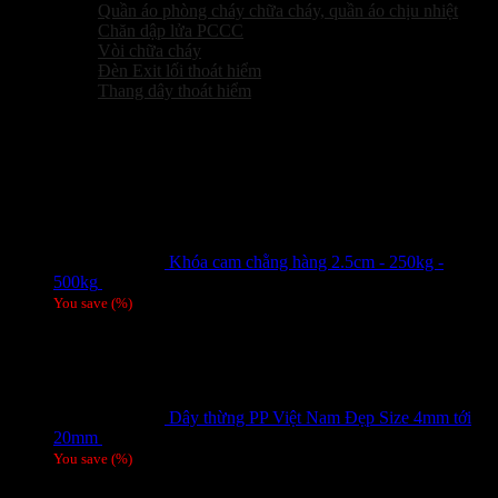
Quần áo phòng cháy chữa cháy, quần áo chịu nhiệt
Chăn dập lửa PCCC
Vòi chữa cháy
Đèn Exit lối thoát hiểm
Thang dây thoát hiểm
Sản phẩm hot
Khóa cam chằng hàng 2.5cm - 250kg -
500kg
Giá liên hệ
You save
(
%)
Dây thừng PP Việt Nam Đẹp Size 4mm tới
20mm
Giá liên hệ
You save
(
%)