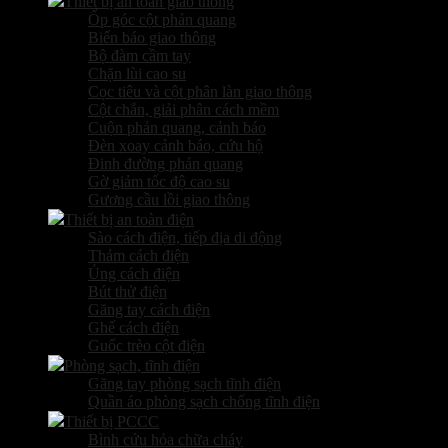
Thiết bị an toàn giao thông
Ốp góc cột phản quang
Biển báo giao thông
Bộ đàm cầm tay
Chặn lùi cao su
Cọc tiêu và cột phân làn giao thông
Cột chắn, giải phân cách mềm
Cuộn phản quang, cảnh báo
Đèn xoay cảnh báo, cứu hộ
Đinh đường phản quang
Gờ giảm tốc độ cao su
Gương cầu lồi giao thông
Thiết bị an toàn điện
Sào cách điện, tiếp địa di động
Thảm cách điện
Ủng cách điện
Bút thử điện
Găng tay cách điện
Ghế cách điện
Guốc trèo cột điện
Phòng sạch, tĩnh điện
Găng tay phòng sạch tĩnh điện
Quần áo phòng sạch chống tĩnh điện
Thiết bị PCCC
Bình cứu hỏa chữa cháy