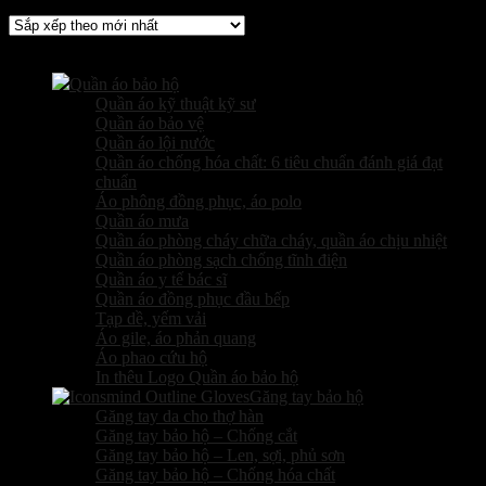
Các sản phẩm kinh doanh
Quần áo bảo hộ
Quần áo kỹ thuật kỹ sư
Quần áo bảo vệ
Quần áo lội nước
Quần áo chống hóa chất: 6 tiêu chuẩn đánh giá đạt
chuẩn
Áo phông đồng phục, áo polo
Quần áo mưa
Quần áo phòng cháy chữa cháy, quần áo chịu nhiệt
Quần áo phòng sạch chống tĩnh điện
Quần áo y tế bác sĩ
Quần áo đồng phục đầu bếp
Tạp dề, yếm vải
Áo gile, áo phản quang
Áo phao cứu hộ
In thêu Logo Quần áo bảo hộ
Găng tay bảo hộ
Găng tay da cho thợ hàn
Găng tay bảo hộ – Chống cắt
Găng tay bảo hộ – Len, sợi, phủ sơn
Găng tay bảo hộ – Chống hóa chất