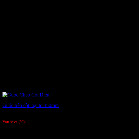
Guốc trèo cột loại to 350mm
255,000
₫
You save
(
%)