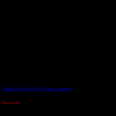
Ghế cách điện 10-15KV (Chân composite)
2,800,000
₫
You save
(
%)