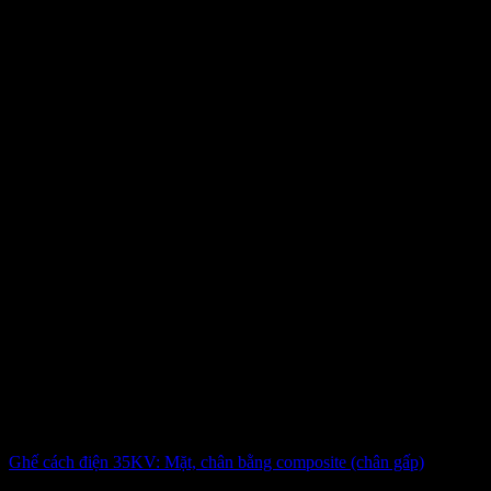
Ghế cách điện 35KV: Mặt, chân bằng composite (chân gấp)