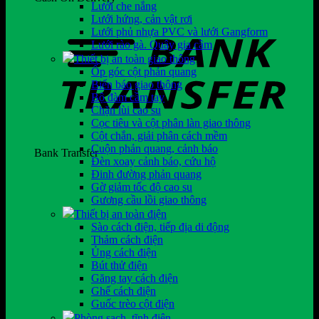
Lưới che nắng
Lưới hứng, cản vật rơi
Lưới phủ nhựa PVC và lưới Gangform
Lưới rào gà. Quây gia cầm
Thiết bị an toàn giao thông
Ốp góc cột phản quang
Biển báo giao thông
Bộ đàm cầm tay
Chặn lùi cao su
Cọc tiêu và cột phân làn giao thông
Cột chắn, giải phân cách mềm
Cuộn phản quang, cảnh báo
Bank Transfer
Đèn xoay cảnh báo, cứu hộ
Đinh đường phản quang
Gờ giảm tốc độ cao su
Gương cầu lồi giao thông
Thiết bị an toàn điện
Sào cách điện, tiếp địa di động
Thảm cách điện
Ủng cách điện
Bút thử điện
Găng tay cách điện
Ghế cách điện
Guốc trèo cột điện
Phòng sạch, tĩnh điện