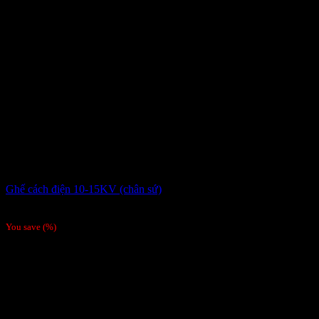
Ghế cách điện 10-15KV (chân sứ)
2,500,000
₫
/Bộ
You save
(
%)