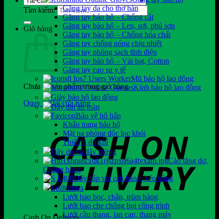
Găng tay da cho thợ hàn
Tìm kiếm:
Găng tay bảo hộ – Chống cắt
Găng tay bảo hộ – Len, sợi, phủ sơn
Giỏ hàng
Găng tay bảo hộ – Chống hóa chất
Găng tay chống nóng chịu nhiệt
Găng tay phòng sạch tĩnh điện
Găng tay bảo hộ – Vải bạt, Cotton
Găng tay cao su y tế
Mũ bảo hộ lao động
Chưa có sản phẩm trong giỏ hàng.
Kính bảo hộ lao động
Giày bảo hộ lao động
Quay trở lại cửa hàng
Dây đai an toàn
Bảo vệ hô hấp
Khẩu trang bảo hộ
Mặt nạ phòng độc lọc khói
Thiết bị đo khí
Dây dù và dây thừng
Cảo tăng đơ,
Chằng hàng
Dây cáp vải cẩu hàng, kéo hàng
Lưới nhựa
Lưới bao bọc, chắn, trùm hàng
Lưới bao che chống bụi công trình
Lưới cầu thang, lan can, thang máy
Cash On Delivery