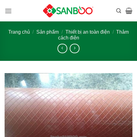
Bỏ
qua
nội
dung
Trang chủ
/
Sản phẩm
/
Thiết bị an toàn điện
/
Thảm
cách điện