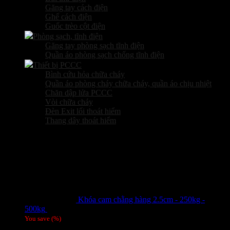
Găng tay cách điện
Ghế cách điện
Guốc trèo cột điện
Phòng sạch, tĩnh điện
Găng tay phòng sạch tĩnh điện
Quần áo phòng sạch chống tĩnh điện
Thiết bị PCCC
Bình cứu hỏa chữa cháy
Quần áo phòng cháy chữa cháy, quần áo chịu nhiệt
Chăn dập lửa PCCC
Vòi chữa cháy
Đèn Exit lối thoát hiểm
Thang dây thoát hiểm
Sản phẩm hot
Khóa cam chằng hàng 2.5cm - 250kg -
500kg
Giá liên hệ
You save
(
%)