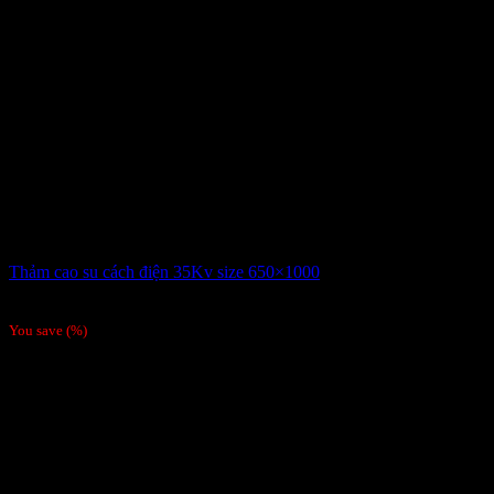
Thảm cao su cách điện 35Kv size 650×1000
Giá liên hệ
/Tấm
You save
(
%)