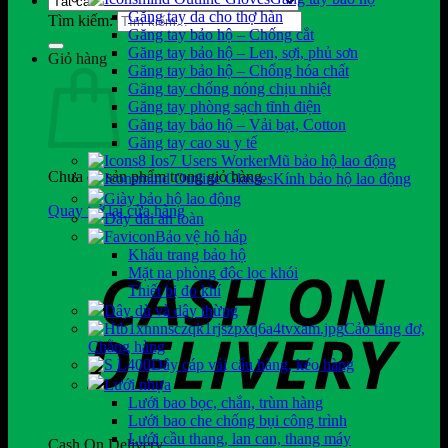
Găng tay da cho thợ hàn
Tìm kiếm:
Găng tay bảo hộ – Chống cắt
Găng tay bảo hộ – Len, sợi, phủ sơn
Giỏ hàng
Găng tay bảo hộ – Chống hóa chất
Găng tay chống nóng chịu nhiệt
Găng tay phòng sạch tĩnh điện
Găng tay bảo hộ – Vải bạt, Cotton
Găng tay cao su y tế
Mũ bảo hộ lao động
Chưa có sản phẩm trong giỏ hàng.
Kính bảo hộ lao động
Giày bảo hộ lao động
Quay trở lại cửa hàng
Dây đai an toàn
Bảo vệ hô hấp
Khẩu trang bảo hộ
Mặt nạ phòng độc lọc khói
Thiết bị đo khí
Dây dù và dây thừng
Cảo tăng đơ,
Chằng hàng
Dây cáp vải cẩu hàng, kéo hàng
Lưới nhựa
Lưới bao bọc, chắn, trùm hàng
Lưới bao che chống bụi công trình
Lưới cầu thang, lan can, thang máy
Cash On Delivery