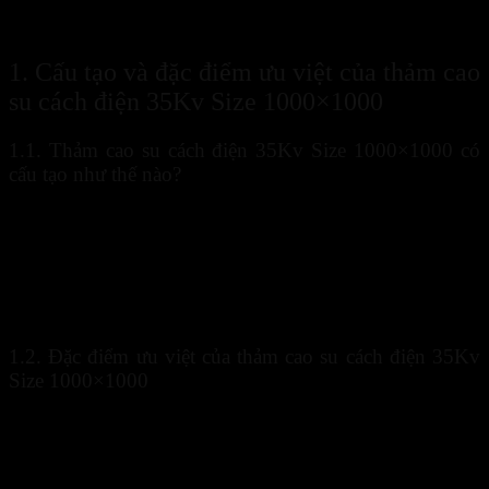
yêu cầu an toàn về điện. Trong bài viết dưới đây, hãy cùng Sanboo
khám phá chi tiết hơn về sản phẩm nhé!
1. Cấu tạo và đặc điểm ưu việt của thảm cao
su cách điện 35Kv Size 1000×1000
1.1. Thảm cao su cách điện 35Kv Size 1000×1000 có
cấu tạo như thế nào?
Trên thực tế,
thảm cao su cách điện 35Kv Size 1000×1000
làm
bằng chất liệu cao su mềm với cấu tạo 2 lớp. Trong đó mặt trên là
lớp chống tĩnh điện có độ dày 0.5mm, còn mặt dưới là lớp truyền
dẫn với độ dày 1.5mm. Thông thường sản phẩm được thiết kế một
mặt trơn, một mặt caro sọc. Điều này giúp đảm bảo độ bám cao,
người sử dụng không bị trơn trượt khi đi ngang qua hoặc chạy qua.
1.2. Đặc điểm ưu việt của thảm cao su cách điện 35Kv
Size 1000×1000
Thảm cao su cách điện 35Kv Size 1000×1000
thường được đặt
trên sàn nhà ở phía trước cửa bảng điện, thiết bị điện hoặc trụ điện,
… Hiện nay dòng sản phẩm này đang được nhiều người tin tưởng
sử dụng bởi những đặc tính ưu việt sau: