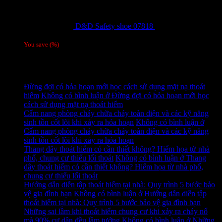
D&D Safety shoe 07818
810,000
₫
Giá gốc
là: 810,000 ₫.
780,000
₫
Giá hiện tại là: 780,000 ₫.
/ 1 đôi
You save
(
%)
Tag
Tin tức mới
Đừng đợi có hỏa hoạn mới học cách sử dụng mặt nạ thoát
hiểm
Không có bình luận
ở Đừng đợi có hỏa hoạn mới học
cách sử dụng mặt nạ thoát hiểm
Cẩm nang phòng cháy chữa cháy toàn diện và các kỹ năng
sinh tồn cốt lõi khi xảy ra hỏa hoạn
Không có bình luận
ở
Cẩm nang phòng cháy chữa cháy toàn diện và các kỹ năng
sinh tồn cốt lõi khi xảy ra hỏa hoạn
Thang dây thoát hiểm có cần thiết không? Hiểm họa từ nhà
phố, chung cư thiếu lối thoát
Không có bình luận
ở Thang
dây thoát hiểm có cần thiết không? Hiểm họa từ nhà phố,
chung cư thiếu lối thoát
Hướng dẫn diễn tập thoát hiểm tại nhà: Quy trình 5 bước bảo
vệ gia đình bạn
Không có bình luận
ở Hướng dẫn diễn tập
thoát hiểm tại nhà: Quy trình 5 bước bảo vệ gia đình bạn
Những sai lầm khi thoát hiểm chung cư khi xảy ra cháy nổ
mà 90% cư dân đều lầm tưởng
Không có bình luận
ở Những