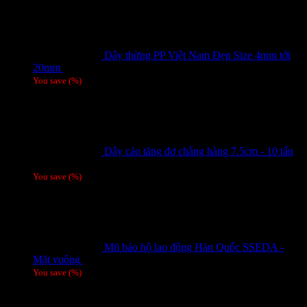
Dây thừng PP Việt Nam Đẹp Size 4mm tới
20mm
Giá liên hệ
You save
(
%)
Dây cảo tăng đơ chằng hàng 7.5cm - 10 tấn
Giá liên hệ
You save
(
%)
Mũ bảo hộ lao động Hàn Quốc SSEDA -
Mặt vuông
125,000
₫
You save
(
%)