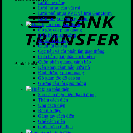
Lưới che nắng
Lưới hứng, cản vật rơi
Lưới phủ nhựa PVC và lưới Gangform
Lưới rào gà. Quây gia cầm
Thiết bị an toàn giao thông
Ốp góc cột phản quang
Biển báo giao thông
Bộ đàm cầm tay
Chặn lùi cao su
Cọc tiêu và cột phân làn giao thông
Cột chắn, giải phân cách mềm
Cuộn phản quang, cảnh báo
Bank Transfer
Đèn xoay cảnh báo, cứu hộ
Đinh đường phản quang
Gờ giảm tốc độ cao su
Gương cầu lồi giao thông
Thiết bị an toàn điện
Sào cách điện, tiếp địa di động
Thảm cách điện
Ủng cách điện
Bút thử điện
Găng tay cách điện
Ghế cách điện
Guốc trèo cột điện
Phòng sạch, tĩnh điện