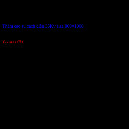
Thảm cao su cách điện 35Kv size 800×1000
Giá liên hệ
/Tấm
You save
(
%)