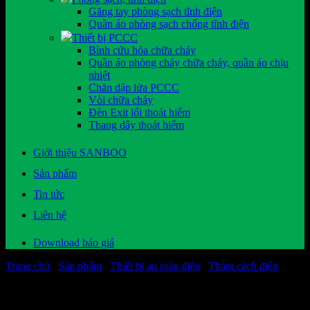
Găng tay phòng sạch tĩnh điện
Quần áo phòng sạch chống tĩnh điện
Thiết bị PCCC
Bình cứu hỏa chữa cháy
Quần áo phòng cháy chữa cháy, quần áo chịu
nhiệt
Chăn dập lửa PCCC
Vòi chữa cháy
Đèn Exit lối thoát hiểm
Thang dây thoát hiểm
Giới thiệu SANBOO
Sản phẩm
Tin tức
Liên hệ
Download báo giá
Trang chủ
/
Sản phẩm
/
Thiết bị an toàn điện
/
Thảm cách điện