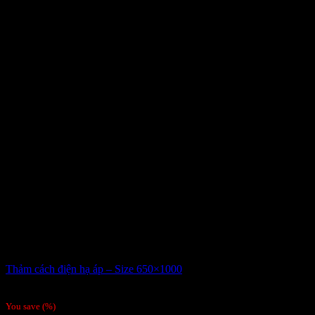
Thảm cách điện hạ áp – Size 650×1000
Giá liên hệ
You save
(
%)