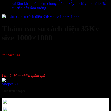
sai lầm khi thoát hiểm chung cư khi xảy ra cháy nổ mà 90%
cư dân đều lầm tưởng
Thảm cao su cách điện 35Kv
size 1000×1000
Giá liên hệ
/Tấm
You save
(
%)
Kích thước: 1000mmx1000mm
Cách điện điện áp: 35Kv
Lưu ý: Mua nhiều giảm giá
Mua trên Shopee