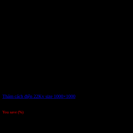
Thảm cách điện 22Kv size 1000×1000
Giá liên hệ
You save
(
%)