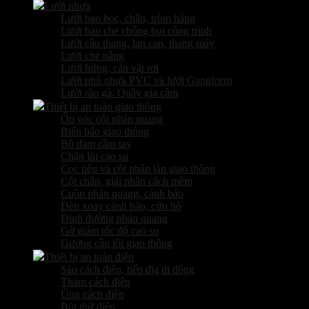
Lưới nhựa
Lưới bao bọc, chắn, trùm hàng
Lưới bao che chống bụi công trình
Lưới cầu thang, lan can, thang máy
Lưới che nắng
Lưới hứng, cản vật rơi
Lưới phủ nhựa PVC và lưới Gangform
Lưới rào gà. Quây gia cầm
Thiết bị an toàn giao thông
Ốp góc cột phản quang
Biển báo giao thông
Bộ đàm cầm tay
Chặn lùi cao su
Cọc tiêu và cột phân làn giao thông
Cột chắn, giải phân cách mềm
Cuộn phản quang, cảnh báo
Đèn xoay cảnh báo, cứu hộ
Đinh đường phản quang
Gờ giảm tốc độ cao su
Gương cầu lồi giao thông
Thiết bị an toàn điện
Sào cách điện, tiếp địa di động
Thảm cách điện
Ủng cách điện
Bút thử điện