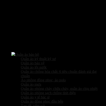
Các sản phẩm kinh doanh
Quần áo bảo hộ
Quần áo kỹ thuật kỹ sư
Quần áo bảo vệ
Quần áo lội nước
Quần áo chống hóa chất: 6 tiêu chuẩn đánh giá đạt
chuẩn
Áo phông đồng phục, áo polo
Quần áo mưa
Quần áo phòng cháy chữa cháy, quần áo chịu nhiệt
Quần áo phòng sạch chống tĩnh điện
Quần áo y tế bác sĩ
Quần áo đồng phục đầu bếp
Tạp dề, yếm vải