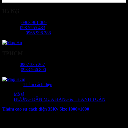
Hà Nội
Ms Ngọc:
0968 961 069
Mr Hiếu:
098 5555 483
Ms Phương:
0965 996 288
TPHCM
Ms Tâm:
0907 335 267
Mr Long:
0933 566 890
Danh mục:
Thảm cách điện
Mô tả
HƯỚNG DẪN MUA HÀNG & THANH TOÁN
Thảm cao su cách điện 35Kv Size 1000×1000
là giải pháp an toàn
hàng đầu cho các công trình, xưởng sản xuất, nhà máy điện hay bất
kỳ nơi nào tiếp xúc với nguồn điện cao. Với tiêu chuẩn chất lượng
cao, sản phẩm đã được kiểm định và chứng nhận đáp ứng đủ các