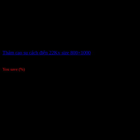
Thảm cao su cách điện 22Kv size 800×1000
Giá liên hệ
/Tấm
You save
(
%)