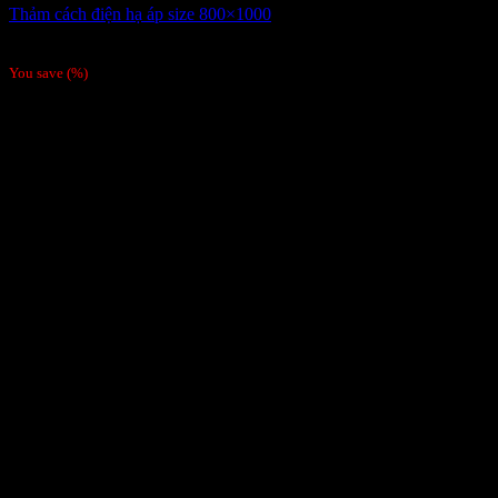
Thảm cách điện hạ áp size 800×1000
Giá liên hệ
You save
(
%)