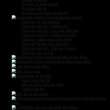
Áo gile, áo phản quang
Áo phao cứu hộ
In thêu Logo Quần áo bảo hộ
Găng tay bảo hộ
Găng tay da cho thợ hàn
Găng tay bảo hộ – Chống cắt
Găng tay bảo hộ – Len, sợi, phủ sơn
Găng tay bảo hộ – Chống hóa chất
Găng tay chống nóng chịu nhiệt
Găng tay phòng sạch tĩnh điện
Găng tay bảo hộ – Vải bạt, Cotton
Găng tay cao su y tế
Mũ bảo hộ lao động
Kính bảo hộ lao động
Giày bảo hộ lao động
Dây đai an toàn
Bảo vệ hô hấp
Khẩu trang bảo hộ
Mặt nạ phòng độc lọc khói
Thiết bị đo khí
Dây dù và dây thừng
Cảo tăng đơ, Chằng
hàng
Dây cáp vải cẩu hàng, kéo hàng