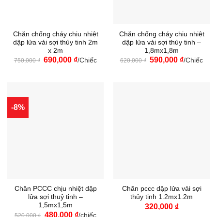
Chăn chống cháy chịu nhiệt
Chăn chống cháy chịu nhiệt
dập lửa vải sợi thủy tinh 2m
dập lửa vải sợi thủy tinh –
x 2m
1,8mx1,8m
Giá
Giá
Giá
Giá
690,000
₫
590,000
₫
/Chiếc
/Chiếc
750,000
₫
620,000
₫
gốc
hiện
gốc
hiện
là:
tại
là:
tại
750,000 ₫.
là:
620,000 ₫.
là:
690,000 ₫.
590,000 ₫.
-8%
Chăn PCCC chịu nhiệt dập
Chăn pccc dập lửa vải sợi
lửa sợi thuỷ tinh –
thủy tinh 1.2mx1.2m
1,5mx1,5m
320,000
₫
Giá
Giá
480,000
₫
/chiếc
520,000
₫