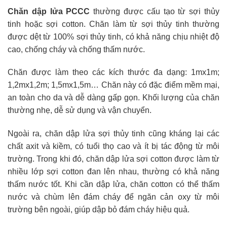
Chăn dập lửa PCCC
thường được cấu tạo từ sợi thủy
tinh hoặc sợi cotton. Chăn làm từ sợi thủy tinh thường
được dệt từ 100% sợi thủy tinh, có khả năng chịu nhiệt độ
cao, chống cháy và chống thấm nước.
Chăn được làm theo các kích thước đa dạng: 1mx1m;
1,2mx1,2m; 1,5mx1,5m… Chăn này có đặc điểm mềm mại,
an toàn cho da và dễ dàng gấp gọn. Khối lượng của chăn
thường nhẹ, dễ sử dụng và vận chuyển.
Ngoài ra, chăn dập lửa sợi thủy tinh cũng kháng lại các
chất axit và kiềm, có tuổi thọ cao và ít bị tác động từ môi
trường. Trong khi đó, chăn dập lửa sợi cotton được làm từ
nhiều lớp sợi cotton đan lên nhau, thường có khả năng
thấm nước tốt. Khi cần dập lửa, chăn cotton có thể thấm
nước và chùm lên đám cháy để ngăn cản oxy từ môi
trường bên ngoài, giúp dập bỏ đám cháy hiệu quả.