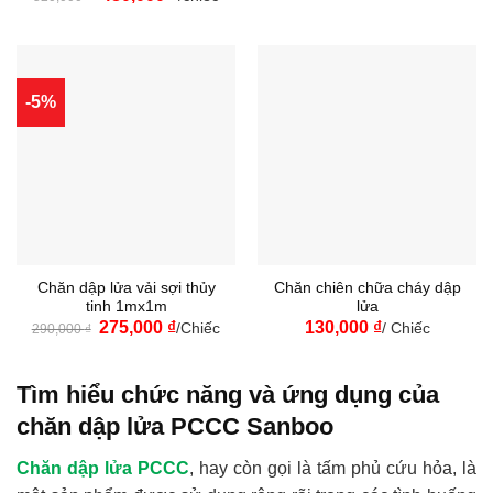
gốc
hiện
là:
tại
520,000 ₫.
là:
480,000 ₫.
-5%
Chăn dập lửa vải sợi thủy
Chăn chiên chữa cháy dập
tinh 1mx1m
lửa
Giá
Giá
275,000
₫
130,000
₫
/Chiếc
/ Chiếc
290,000
₫
gốc
hiện
là:
tại
290,000 ₫.
là:
275,000 ₫.
Tìm hiểu chức năng và ứng dụng của
chăn dập lửa PCCC Sanboo
Chăn dập lửa PCCC
, hay còn gọi là tấm phủ cứu hỏa, là