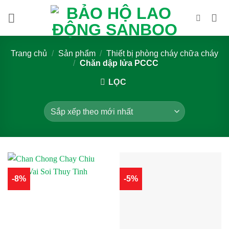
Bỏ
qua
nội
dung
Trang chủ
/
Sản phẩm
/
Thiết bị phòng cháy chữa cháy
/
Chăn dập lửa PCCC
LỌC
-8%
-5%