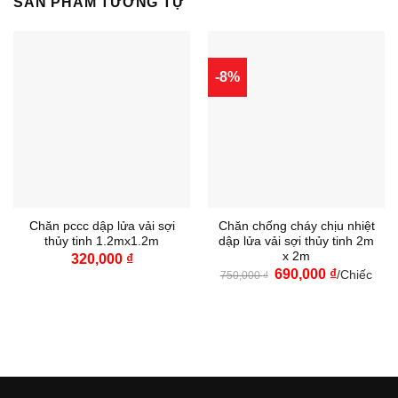
SẢN PHẨM TƯƠNG TỰ
-8%
Chăn pccc dập lửa vải sợi
Chăn chống cháy chịu nhiệt
thủy tinh 1.2mx1.2m
dập lửa vải sợi thủy tinh 2m
x 2m
320,000
₫
Giá
Giá
690,000
₫
/Chiếc
750,000
₫
gốc
hiện
là:
tại
750,000 ₫.
là:
690,000 ₫.