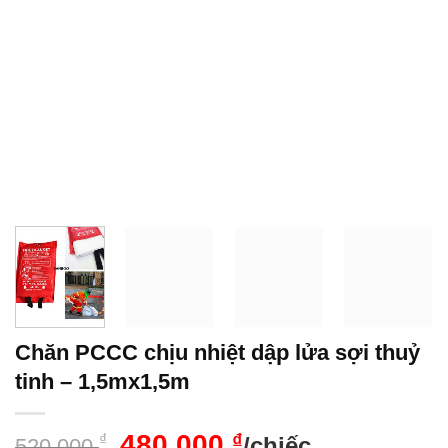
Chăn PCCC chịu nhiệt dập lửa sợi thuỷ
tinh – 1,5mx1,5m
Giá
Giá
480,000
₫
₫
/chiếc
520,000