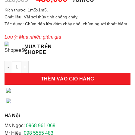
gốc
hiện
Kích thước: 1m5x1m5.
là:
tại
Chất liệu: Vải sợi thủy tinh chống cháy.
520,000 ₫.
là:
Tác dụng: Chùm dập lửa đám cháy nhỏ, chùm người thoát hiểm.
480,000 ₫.
Lưu ý: Mua nhiều giảm giá
MUA TRÊN
SHOPEE
Chăn PCCC chịu nhiệt dập lửa sợi thuỷ tinh - 1,5mx1,5m số lư
THÊM VÀO GIỎ HÀNG
Hà Nội
Ms Ngọc:
0968 961 069
Mr Hiếu:
098 5555 483