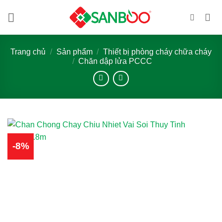
Bỏ
qua
nội
dung
Trang chủ
/
Sản phẩm
/
Thiết bị phòng cháy chữa cháy
/
Chăn dập lửa PCCC
-8%