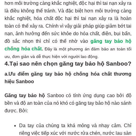
hơn môi trường càng khắc nghiệt, độc hại thì tai nạn xảy ra
là điều không thể tránh. Và đặc biệt hơn môi trường càng
khắc nghiệt, hóa chất độc hại thì tai nạn xảy ra là hoàn
toàn có thể xảy ra. Chính vì vậy giải pháp giúp giảm bớt tai
nạn, ảnh hưởng đến sức khỏe do hóa chất, điện, bụi bẩn,
đồ sắc nhọn thì chỉ có thể nhờ vào
găng tay bảo hộ
chống hóa chất
.
Đây là một phương án đảm bảo an toàn tối
ưu, đơn giản và dễ thực hiện với người lao động.
4.Tại sao nên chọn găng tay bảo hộ Sanboo?
a.Ưu điểm găng tay bảo hộ chống hóa chất thương
hiệu Sanboo
Găng tay bảo hộ
Sanboo có tính ứng dụng cao bởi độ
bền và độ an toàn của nó khó có găng tay bảo hộ nào sánh
được. Bởi:
Da tay của chúng ta khá mỏng và nhạy cảm. Chỉ
riêng việc tiếp xúc với nước rửa chén, nước lau sàn