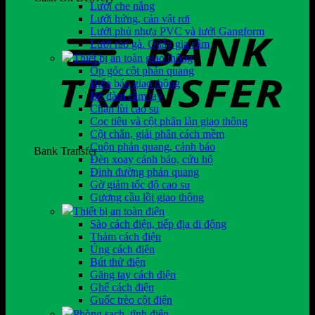
Lưới che nắng
Lưới hứng, cản vật rơi
Lưới phủ nhựa PVC và lưới Gangform
Lưới rào gà. Quây gia cầm
Thiết bị an toàn giao thông
Ốp góc cột phản quang
Biển báo giao thông
Bộ đàm cầm tay
Chặn lùi cao su
Cọc tiêu và cột phân làn giao thông
Cột chắn, giải phân cách mềm
Cuộn phản quang, cảnh báo
Bank Transfer
Đèn xoay cảnh báo, cứu hộ
Đinh đường phản quang
Gờ giảm tốc độ cao su
Gương cầu lồi giao thông
Thiết bị an toàn điện
Sào cách điện, tiếp địa di động
Thảm cách điện
Ủng cách điện
Bút thử điện
Găng tay cách điện
Ghế cách điện
Guốc trèo cột điện
Phòng sạch, tĩnh điện