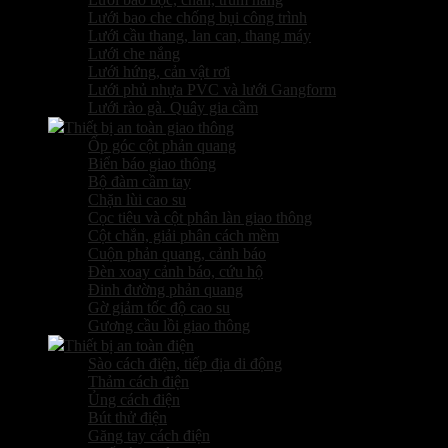
Lưới bao che chống bụi công trình
Lưới cầu thang, lan can, thang máy
Lưới che nắng
Lưới hứng, cản vật rơi
Lưới phủ nhựa PVC và lưới Gangform
Lưới rào gà. Quây gia cầm
Thiết bị an toàn giao thông
Ốp góc cột phản quang
Biển báo giao thông
Bộ đàm cầm tay
Chặn lùi cao su
Cọc tiêu và cột phân làn giao thông
Cột chắn, giải phân cách mềm
Cuộn phản quang, cảnh báo
Đèn xoay cảnh báo, cứu hộ
Đinh đường phản quang
Gờ giảm tốc độ cao su
Gương cầu lồi giao thông
Thiết bị an toàn điện
Sào cách điện, tiếp địa di động
Thảm cách điện
Ủng cách điện
Bút thử điện
Găng tay cách điện