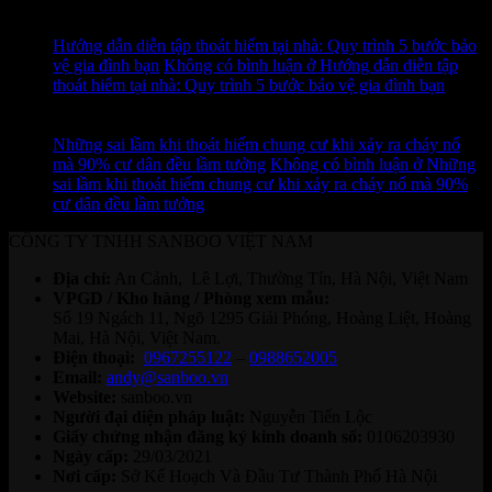
12
Th7
Hướng dẫn diễn tập thoát hiểm tại nhà: Quy trình 5 bước bảo
vệ gia đình bạn
Không có bình luận
ở Hướng dẫn diễn tập
thoát hiểm tại nhà: Quy trình 5 bước bảo vệ gia đình bạn
11
Th7
Những sai lầm khi thoát hiểm chung cư khi xảy ra cháy nổ
mà 90% cư dân đều lầm tưởng
Không có bình luận
ở Những
sai lầm khi thoát hiểm chung cư khi xảy ra cháy nổ mà 90%
cư dân đều lầm tưởng
CÔNG TY TNHH SANBOO VIỆT NAM
Địa chỉ:
An Cảnh, Lê Lợi, Thường Tín, Hà Nội, Việt Nam
VPGD / Kho hàng / Phòng xem mẫu:
Số 19 Ngách 11, Ngõ 1295 Giải Phóng, Hoàng Liệt, Hoàng
Mai, Hà Nội, Việt Nam.
Điện thoại:
0967255122
–
0988652005
Email:
andy@sanboo.vn
Website:
sanboo.vn
Người đại diện pháp luật:
Nguyễn Tiến Lộc
Giấy chứng nhận đăng ký kinh doanh số:
0106203930
Ngày cấp:
29/03/2021
Nơi cấp:
Sở Kế Hoạch Và Đầu Tư Thành Phố Hà Nội