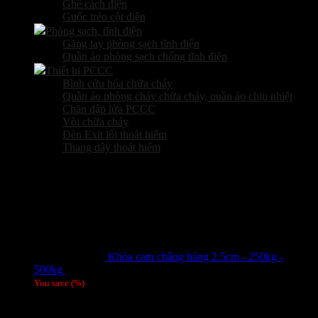
Ghế cách điện
Guốc trèo cột điện
Phòng sạch, tĩnh điện
Găng tay phòng sạch tĩnh điện
Quần áo phòng sạch chống tĩnh điện
Thiết bị PCCC
Bình cứu hỏa chữa cháy
Quần áo phòng cháy chữa cháy, quần áo chịu nhiệt
Chăn dập lửa PCCC
Vòi chữa cháy
Đèn Exit lối thoát hiểm
Thang dây thoát hiểm
Sản phẩm hot
Khóa cam chằng hàng 2.5cm - 250kg -
500kg
Giá liên hệ
You save
(
%)