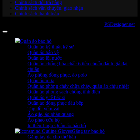
Chính sách đổi trả hàng
Chính sách vận chuyển, giao nhận
Chính sách thanh toán
Copyright 2026 ©
sanboo.com.vn
. Developed by
PSDesigner.net
Quần áo bảo hộ
Quần áo kỹ thuật kỹ sư
Quần áo bảo vệ
Quần áo lội nước
Quần áo chống hóa chất: 6 tiêu chuẩn đánh giá đạt
chuẩn
Áo phông đồng phục, áo polo
Quần áo mưa
Quần áo phòng cháy chữa cháy, quần áo chịu nhiệt
Quần áo phòng sạch chống tĩnh điện
Quần áo y tế bác sĩ
Quần áo đồng phục đầu bếp
Tạp dề, yếm vải
Áo gile, áo phản quang
Áo phao cứu hộ
In thêu Logo Quần áo bảo hộ
Găng tay bảo hộ
Găng tay da cho thợ hàn