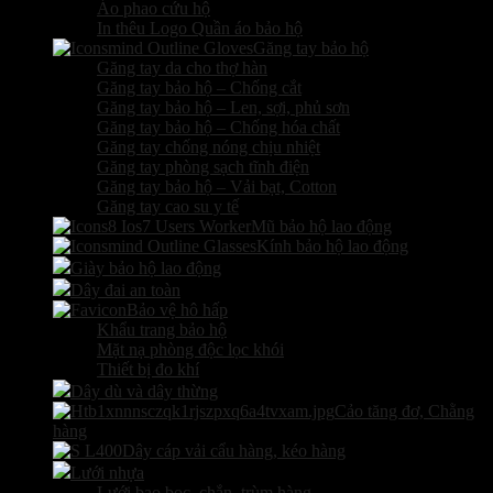
Áo phao cứu hộ
In thêu Logo Quần áo bảo hộ
Găng tay bảo hộ
Găng tay da cho thợ hàn
Găng tay bảo hộ – Chống cắt
Găng tay bảo hộ – Len, sợi, phủ sơn
Găng tay bảo hộ – Chống hóa chất
Găng tay chống nóng chịu nhiệt
Găng tay phòng sạch tĩnh điện
Găng tay bảo hộ – Vải bạt, Cotton
Găng tay cao su y tế
Mũ bảo hộ lao động
Kính bảo hộ lao động
Giày bảo hộ lao động
Dây đai an toàn
Bảo vệ hô hấp
Khẩu trang bảo hộ
Mặt nạ phòng độc lọc khói
Thiết bị đo khí
Dây dù và dây thừng
Cảo tăng đơ, Chằng
hàng
Dây cáp vải cẩu hàng, kéo hàng
Lưới nhựa
Lưới bao bọc, chắn, trùm hàng