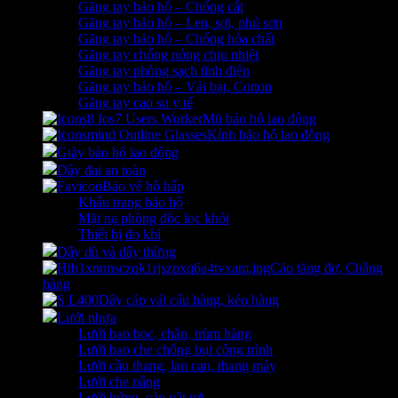
Găng tay bảo hộ – Chống cắt
Găng tay bảo hộ – Len, sợi, phủ sơn
Găng tay bảo hộ – Chống hóa chất
Găng tay chống nóng chịu nhiệt
Găng tay phòng sạch tĩnh điện
Găng tay bảo hộ – Vải bạt, Cotton
Găng tay cao su y tế
Mũ bảo hộ lao động
Kính bảo hộ lao động
Giày bảo hộ lao động
Dây đai an toàn
Bảo vệ hô hấp
Khẩu trang bảo hộ
Mặt nạ phòng độc lọc khói
Thiết bị đo khí
Dây dù và dây thừng
Cảo tăng đơ, Chằng
hàng
Dây cáp vải cẩu hàng, kéo hàng
Lưới nhựa
Lưới bao bọc, chắn, trùm hàng
Lưới bao che chống bụi công trình
Lưới cầu thang, lan can, thang máy
Lưới che nắng
Lưới hứng, cản vật rơi