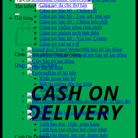
Găng tay da cho thợ hàn
Tìm kiếm:
Găng tay bảo hộ – Chống cắt
Găng tay bảo hộ – Len, sợi, phủ sơn
Giỏ hàng
Găng tay bảo hộ – Chống hóa chất
Găng tay chống nóng chịu nhiệt
Găng tay phòng sạch tĩnh điện
Găng tay bảo hộ – Vải bạt, Cotton
Găng tay cao su y tế
Mũ bảo hộ lao động
Chưa có sản phẩm trong giỏ hàng.
Kính bảo hộ lao động
Giày bảo hộ lao động
Quay trở lại cửa hàng
Dây đai an toàn
Bảo vệ hô hấp
Khẩu trang bảo hộ
Mặt nạ phòng độc lọc khói
Thiết bị đo khí
Dây dù và dây thừng
Cảo tăng đơ,
Chằng hàng
Dây cáp vải cẩu hàng, kéo hàng
Lưới nhựa
Lưới bao bọc, chắn, trùm hàng
Lưới bao che chống bụi công trình
Lưới cầu thang, lan can, thang máy
Cash On Delivery