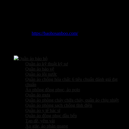
Thông tin liên hệ:
Địa chỉ:
Số 19 Ngách 11, Ngõ 1295 Giải Phóng, Hoàng Liệt,
Hoàng Mai, Hà Nội.
Điện thoại:
0965 996 288
Website:
https://baohosanboo.com/
Email:
sales.sanboo@gmail.com
Các sản phẩm kinh doanh
Quần áo bảo hộ
Quần áo kỹ thuật kỹ sư
Quần áo bảo vệ
Quần áo lội nước
Quần áo chống hóa chất: 6 tiêu chuẩn đánh giá đạt
chuẩn
Áo phông đồng phục, áo polo
Quần áo mưa
Quần áo phòng cháy chữa cháy, quần áo chịu nhiệt
Quần áo phòng sạch chống tĩnh điện
Quần áo y tế bác sĩ
Quần áo đồng phục đầu bếp
Tạp dề, yếm vải
Áo gile, áo phản quang