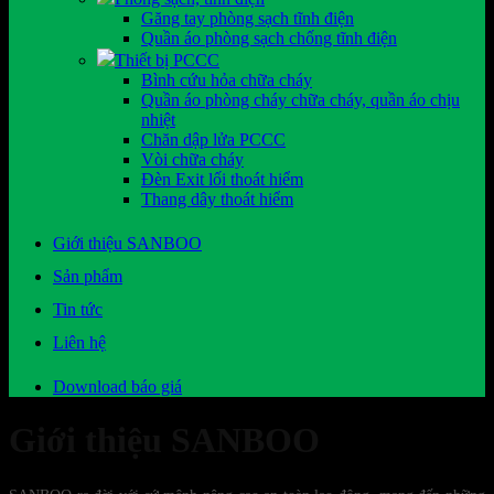
Găng tay phòng sạch tĩnh điện
Quần áo phòng sạch chống tĩnh điện
Thiết bị PCCC
Bình cứu hỏa chữa cháy
Quần áo phòng cháy chữa cháy, quần áo chịu
nhiệt
Chăn dập lửa PCCC
Vòi chữa cháy
Đèn Exit lối thoát hiểm
Thang dây thoát hiểm
Giới thiệu SANBOO
Sản phẩm
Tin tức
Liên hệ
Download báo giá
Giới thiệu SANBOO