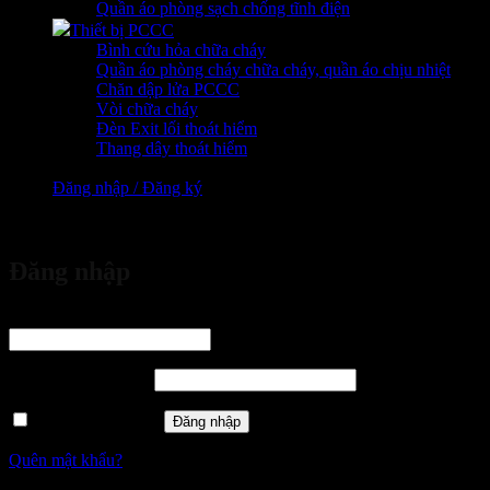
Quần áo phòng sạch chống tĩnh điện
Thiết bị PCCC
Bình cứu hỏa chữa cháy
Quần áo phòng cháy chữa cháy, quần áo chịu nhiệt
Chăn dập lửa PCCC
Vòi chữa cháy
Đèn Exit lối thoát hiểm
Thang dây thoát hiểm
Đăng nhập / Đăng ký
vừa đặt mua
Đăng nhập
Tên tài khoản hoặc địa chỉ email
*
Bắt buộc
Mật khẩu
*
Bắt buộc
Ghi nhớ mật khẩu
Đăng nhập
Quên mật khẩu?