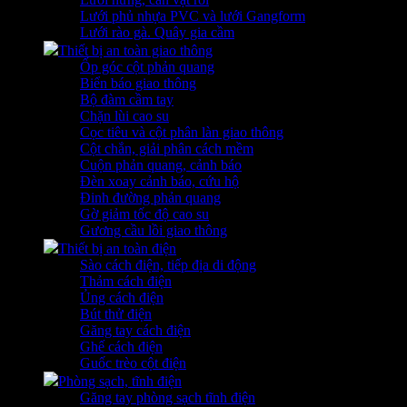
Lưới phủ nhựa PVC và lưới Gangform
Lưới rào gà. Quây gia cầm
Thiết bị an toàn giao thông
Ốp góc cột phản quang
Biển báo giao thông
Bộ đàm cầm tay
Chặn lùi cao su
Cọc tiêu và cột phân làn giao thông
Cột chắn, giải phân cách mềm
Cuộn phản quang, cảnh báo
Đèn xoay cảnh báo, cứu hộ
Đinh đường phản quang
Gờ giảm tốc độ cao su
Gương cầu lồi giao thông
Thiết bị an toàn điện
Sào cách điện, tiếp địa di động
Thảm cách điện
Ủng cách điện
Bút thử điện
Găng tay cách điện
Ghế cách điện
Guốc trèo cột điện
Phòng sạch, tĩnh điện
Găng tay phòng sạch tĩnh điện