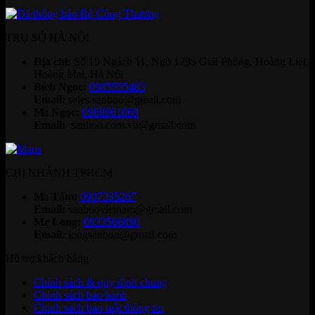
TRỤ SỞ HÀ NỘI
Địa chỉ:
Số 19 Ngách 11, Ngõ 1295 Giải Phóng, Hoàng Liệt,
Hoàng Mai, Hà Nội
Bích Ngọc:
0985555483
Email:
sales.sanboo@gmail.com
Ms Ngọc:
0968961069
Email:
sanboo.com.vn@gmail.com
CHI NHÁNH TPHCM
Ms Tâm:
0907335267
Email:
sanboovietnam@gmail.com
Mr Long:
0933566890
Email:
longsanboo@gmail.com
Hỗ trợ khách hàng
Chính sách & quy định chung
Chính sách bảo hành
Chính sách bảo mật thông tin