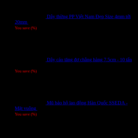
Dây thừng PP Việt Nam Đẹp Size 4mm tới
20mm
Giá liên hệ
You save
(
%)
Dây cảo tăng đơ chằng hàng 7.5cm - 10 tấn
Giá liên hệ
You save
(
%)
Mũ bảo hộ lao động Hàn Quốc SSEDA -
Mặt vuông
125,000
₫
You save
(
%)