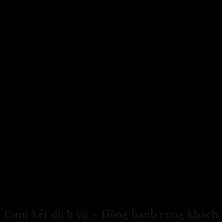
Dấu ấn SANBOO – Đồng hành cùng những công trình tầm cỡ
Cam kết dịch vụ – Đồng hành cùng khách