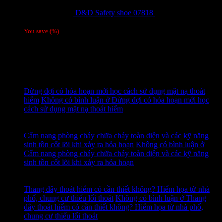
D&D Safety shoe 07818
810,000
₫
Giá gốc
là: 810,000 ₫.
780,000
₫
Giá hiện tại là: 780,000 ₫.
/ 1 đôi
You save
(
%)
Tags
Tin tức mới
15
Th7
Đừng đợi có hỏa hoạn mới học cách sử dụng mặt nạ thoát
hiểm
Không có bình luận
ở Đừng đợi có hỏa hoạn mới học
cách sử dụng mặt nạ thoát hiểm
14
Th7
Cẩm nang phòng cháy chữa cháy toàn diện và các kỹ năng
sinh tồn cốt lõi khi xảy ra hỏa hoạn
Không có bình luận
ở
Cẩm nang phòng cháy chữa cháy toàn diện và các kỹ năng
sinh tồn cốt lõi khi xảy ra hỏa hoạn
13
Th7
Thang dây thoát hiểm có cần thiết không? Hiểm họa từ nhà
phố, chung cư thiếu lối thoát
Không có bình luận
ở Thang
dây thoát hiểm có cần thiết không? Hiểm họa từ nhà phố,
chung cư thiếu lối thoát