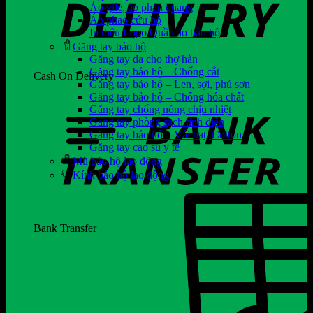
Áo gile, áo phản quang
Áo phao cứu hộ
In thêu Logo Quần áo bảo hộ
Găng tay bảo hộ
Găng tay da cho thợ hàn
Găng tay bảo hộ – Chống cắt
Cash On Delivery
Găng tay bảo hộ – Len, sợi, phủ sơn
Găng tay bảo hộ – Chống hóa chất
Găng tay chống nóng chịu nhiệt
Găng tay phòng sạch tĩnh điện
Găng tay bảo hộ – Vải bạt, Cotton
Găng tay cao su y tế
Mũ bảo hộ lao động
Kính bảo hộ lao động
Bank Transfer