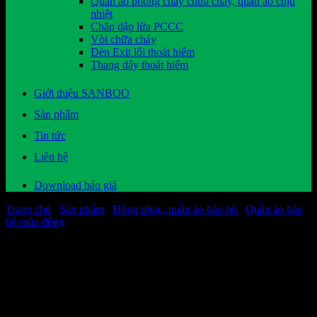
Quần áo phòng cháy chữa cháy, quần áo chịu
nhiệt
Chăn dập lửa PCCC
Vòi chữa cháy
Đèn Exit lối thoát hiểm
Thang dây thoát hiểm
Giới thiệu SANBOO
Sản phẩm
Tin tức
Liên hệ
Download báo giá
Trang chủ
/
Sản phẩm
/
Đồng phục, quần áo bảo hộ
/
Quần áo bảo
hộ mùa đông
Các sản phẩm kinh doanh