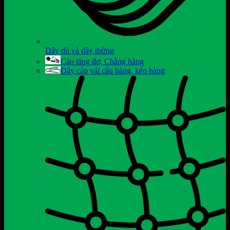
Dây dù và dây thừng
Cảo tăng đơ, Chằng hàng
Dây cáp vải cẩu hàng, kéo hàng