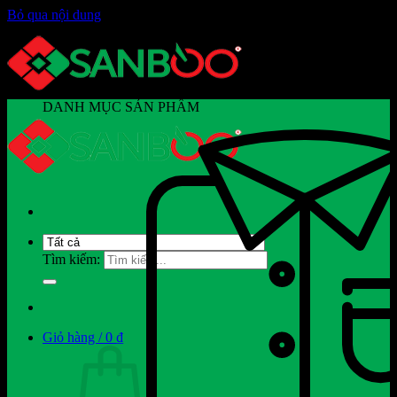
Bỏ qua nội dung
DANH MỤC SẢN PHẨM
Tìm kiếm:
Giỏ hàng /
0
₫