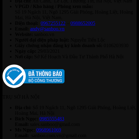
Địa chỉ:
An Cảnh, Lê Lợi, Thường Tín, Hà Nội, Việt Nam
VPGD / Kho hàng / Phòng xem mẫu:
Số 19 Ngách 11, Ngõ 1295 Giải Phóng, Hoàng Liệt, Hoàng
Mai, Hà Nội, Việt Nam.
Điện thoại:
0967255122
–
0988652005
Email:
andy@sanboo.vn
Website:
sanboo.vn
Người đại diện pháp luật:
Nguyễn Tiến Lộc
Giấy chứng nhận đăng ký kinh doanh số:
0106203930
Ngày cấp:
29/03/2021
Nơi cấp:
Sở Kế Hoạch Và Đầu Tư Thành Phố Hà Nội
TRỤ SỞ HÀ NỘI
Địa chỉ:
Số 19 Ngách 11, Ngõ 1295 Giải Phóng, Hoàng Liệt,
Hoàng Mai, Hà Nội
Bích Ngọc:
0985555483
Email:
sales.sanboo@gmail.com
Ms Ngọc:
0968961069
Email:
sanboo.com.vn@gmail.com