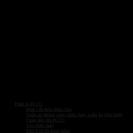
Thiết bị PCCC
Bình cứu hỏa chữa cháy
Quần áo phòng cháy chữa cháy, quần áo chịu nhiệt
Chăn dập lửa PCCC
Vòi chữa cháy
Đèn Exit lối thoát hiểm