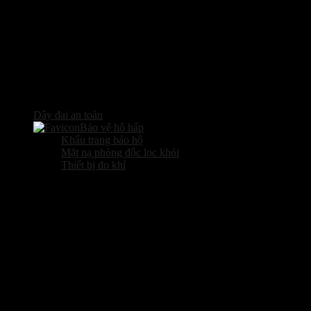
Dây đai an toàn
Bảo vệ hô hấp
Khẩu trang bảo hộ
Mặt nạ phòng độc lọc khói
Thiết bị đo khí