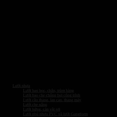
Lưới nhựa
Lưới bao bọc, chắn, trùm hàng
Lưới bao che chống bụi công trình
Lưới cầu thang, lan can, thang máy
Lưới che nắng
Lưới hứng, cản vật rơi
Lưới phủ nhựa PVC và lưới Gangform