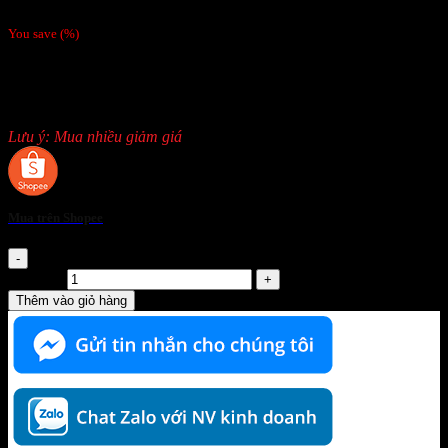
240,000
₫
You save
(
%)
Chất liệu Kaki 2 lớp + lót nỉ
Màu: Ghi pha xanh – Như hình
Size: 5,6,7,8
Lưu ý: Mua nhiều giảm giá
Mua trên Shopee
Áo bảo hộ lao động mùa động 2 lớp - lót nỉ - Phối xanh - SB 61
số lượng
Thêm vào giỏ hàng