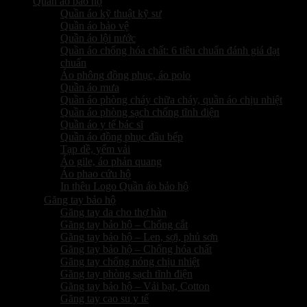
Quần áo bảo hộ
Quần áo kỹ thuật kỹ sư
Quần áo bảo vệ
Quần áo lội nước
Quần áo chống hóa chất: 6 tiêu chuẩn đánh giá đạt
chuẩn
Áo phông đồng phục, áo polo
Quần áo mưa
Quần áo phòng cháy chữa cháy, quần áo chịu nhiệt
Quần áo phòng sạch chống tĩnh điện
Quần áo y tế bác sĩ
Quần áo đồng phục đầu bếp
Tạp dề, yếm vải
Áo gile, áo phản quang
Áo phao cứu hộ
In thêu Logo Quần áo bảo hộ
Găng tay bảo hộ
Găng tay da cho thợ hàn
Găng tay bảo hộ – Chống cắt
Găng tay bảo hộ – Len, sợi, phủ sơn
Găng tay bảo hộ – Chống hóa chất
Găng tay chống nóng chịu nhiệt
Găng tay phòng sạch tĩnh điện
Găng tay bảo hộ – Vải bạt, Cotton
Găng tay cao su y tế