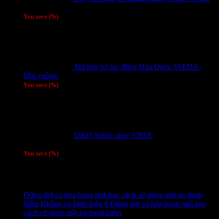
Giá liên hệ
You save
(
%)
Mũ bảo hộ lao động Hàn Quốc SSEDA -
Mặt vuông
125,000
₫
You save
(
%)
D&D Safety shoe 07818
810,000
₫
Giá gốc
là: 810,000 ₫.
780,000
₫
Giá hiện tại là: 780,000 ₫.
/ 1 đôi
You save
(
%)
Tag
Tin tức mới
Đừng đợi có hỏa hoạn mới học cách sử dụng mặt nạ thoát
hiểm
Không có bình luận
ở Đừng đợi có hỏa hoạn mới học
cách sử dụng mặt nạ thoát hiểm