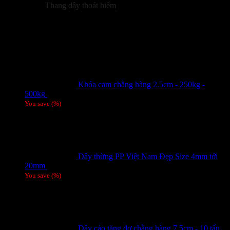
Thang dây thoát hiểm
Sản phẩm hot
Khóa cam chằng hàng 2.5cm - 250kg -
500kg
Giá liên hệ
You save
(
%)
Dây thừng PP Việt Nam Đẹp Size 4mm tới
20mm
Giá liên hệ
You save
(
%)
Dây cảo tăng đơ chằng hàng 7.5cm - 10 tấn