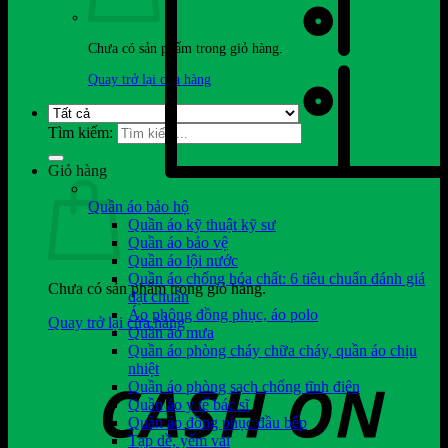
Chưa có sản phẩm trong giỏ hàng.
Quay trở lại cửa hàng
Tìm kiếm:
Giỏ hàng
Quần áo bảo hộ
Quần áo kỹ thuật kỹ sư
Quần áo bảo vệ
Quần áo lội nước
Quần áo chống hóa chất: 6 tiêu chuẩn đánh giá
Chưa có sản phẩm trong giỏ hàng.
đạt chuẩn
Áo phông đồng phục, áo polo
Quay trở lại cửa hàng
Quần áo mưa
Quần áo phòng cháy chữa cháy, quần áo chịu
nhiệt
Quần áo phòng sạch chống tĩnh điện
Quần áo y tế bác sĩ
Quần áo đồng phục đầu bếp
Tạp dề, yếm vải