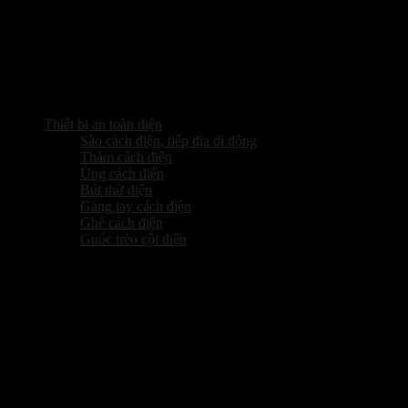
Thiết bị an toàn điện
Sào cách điện, tiếp địa di động
Thảm cách điện
Ủng cách điện
Bút thử điện
Găng tay cách điện
Ghế cách điện
Guốc trèo cột điện