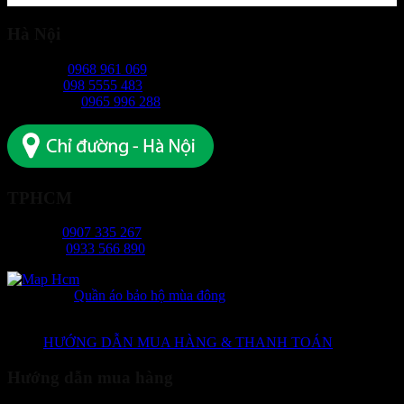
Hà Nội
Ms Ngọc:
0968 961 069
Mr Hiếu:
098 5555 483
Ms Phương:
0965 996 288
TPHCM
Ms Tâm:
0907 335 267
Mr Long:
0933 566 890
Danh mục:
Quần áo bảo hộ mùa đông
HƯỚNG DẪN MUA HÀNG & THANH TOÁN
Hướng dẫn mua hàng