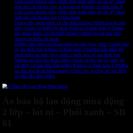
Cẩm nang phòng cháy chữa cháy toàn diện và các kỹ năng
sinh tồn cốt lõi khi xảy ra hỏa hoạn
Không có bình luận
ở
Cẩm nang phòng cháy chữa cháy toàn diện và các kỹ năng
sinh tồn cốt lõi khi xảy ra hỏa hoạn
Thang dây thoát hiểm có cần thiết không? Hiểm họa từ nhà
phố, chung cư thiếu lối thoát
Không có bình luận
ở Thang
dây thoát hiểm có cần thiết không? Hiểm họa từ nhà phố,
chung cư thiếu lối thoát
Hướng dẫn diễn tập thoát hiểm tại nhà: Quy trình 5 bước bảo
vệ gia đình bạn
Không có bình luận
ở Hướng dẫn diễn tập
thoát hiểm tại nhà: Quy trình 5 bước bảo vệ gia đình bạn
Những sai lầm khi thoát hiểm chung cư khi xảy ra cháy nổ
mà 90% cư dân đều lầm tưởng
Không có bình luận
ở Những
sai lầm khi thoát hiểm chung cư khi xảy ra cháy nổ mà 90%
cư dân đều lầm tưởng
Áo bảo hộ lao động mùa động
2 lớp – lót nỉ – Phối xanh – SB
61