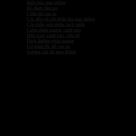
Biển báo giao thông
Bộ đàm cầm tay
Chặn lùi cao su
Cọc tiêu và cột phân làn giao thông
Cột chắn, giải phân cách mềm
Cuộn phản quang, cảnh báo
Đèn xoay cảnh báo, cứu hộ
Đinh đường phản quang
Gờ giảm tốc độ cao su
Gương cầu lồi giao thông