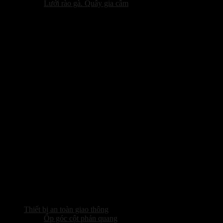
Lưới rào gà. Quây gia cầm
Thiết bị an toàn giao thông
Ốp góc cột phản quang