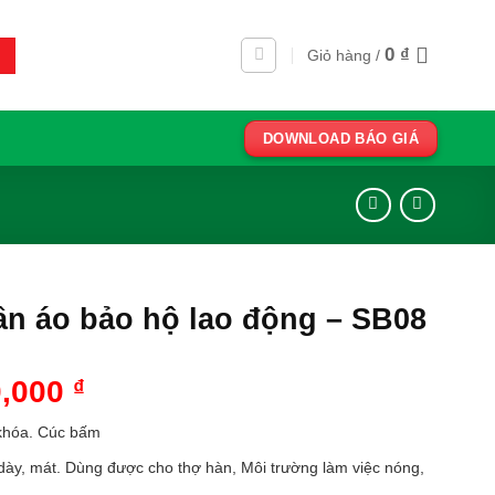
0
₫
Giỏ hàng /
DOWNLOAD BÁO GIÁ
n áo bảo hộ lao động – SB08
0,000
₫
khóa. Cúc bấm
dày, mát. Dùng được cho thợ hàn, Môi trường làm việc nóng,