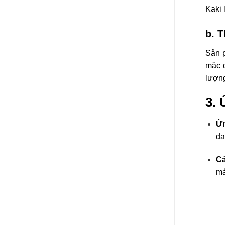
Kaki 
b. T
Sản p
mặc 
lượn
3.
Ứ
da
Cá
má