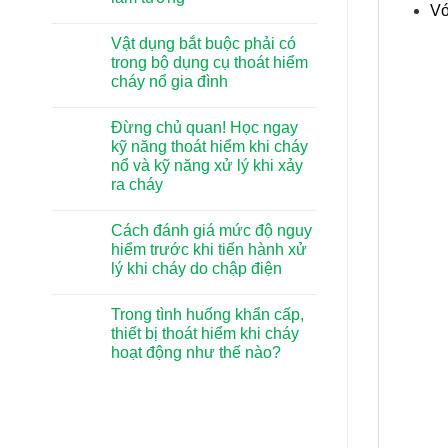
Vớ
Không
có
Vật dụng bắt buộc phải có
bình
luận
trong bộ dụng cụ thoát hiểm
ở
cháy nổ gia đình
Những
sai
Không
lầm
có
khi
Đừng chủ quan! Học ngay
bình
thoát
luận
kỹ năng thoát hiểm khi cháy
hiểm
ở
chung
nổ và kỹ năng xử lý khi xảy
Vật
cư
dụng
ra cháy
khi
bắt
xảy
buộc
Không
ra
phải
có
cháy
Cách đánh giá mức độ nguy
có
bình
nổ
trong
luận
hiểm trước khi tiến hành xử
mà
ở
bộ
90%
lý khi cháy do chập điện
Đừng
dụng
cư
chủ
cụ
Không
dân
quan!
thoát
có
đều
Học
hiểm
Trong tình huống khẩn cấp,
bình
lầm
ngay
cháy
luận
tưởng
thiết bị thoát hiểm khi cháy
kỹ
nổ
ở
năng
gia
hoạt động như thế nào?
Cách
thoát
đình
đánh
hiểm
Không
giá
khi
có
mức
cháy
bình
độ
nổ
luận
nguy
ở
và
hiểm
Trong
kỹ
trước