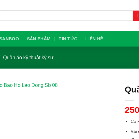
U SANBOO
SẢN PHẨM
TIN TỨC
LIÊN HỆ
/
Quần áo kỹ thuật kỹ sư
Quầ
25
Có 
Vải 
oi