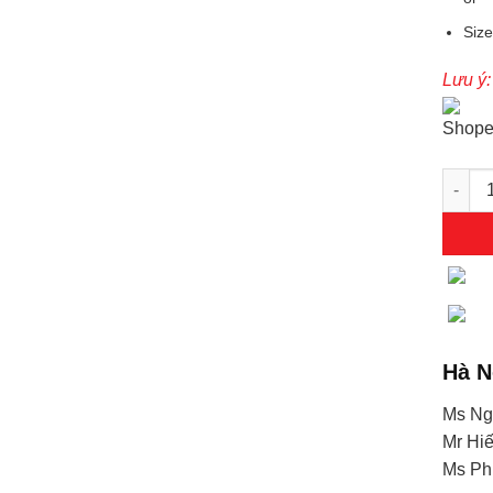
Size
Lưu ý:
Quần á
Hà N
Ms Ng
Mr Hi
Ms P