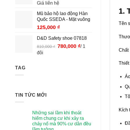
Giá liên hệ
1.
Mũ bảo hộ lao động Hàn
Quốc SSEDA - Mặt vuông
Tên 
125,000
₫
Thươ
D&D Safety shoe 07818
Giá
780,000
₫
Giá
/ 1
810,000
₫
Chất 
gốc
hiện
đôi
là:
tại
Thiết
810,000 ₫.
là:
TAG
780,000 ₫.
Áo
Qu
TIN TỨC MỚI
Tô
Kích
Những sai lầm khi thoát
hiểm chung cư khi xảy ra
Đầ
cháy nổ mà 90% cư dân đều
lầm tưởng