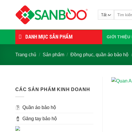
Bỏ
qua
Tìm
nội
kiếm:
dung
DANH MỤC SẢN PHẨM
GIỚI THIỆ
Trang chủ
/
Sản phẩm
/
Đồng phục, quần áo bảo hộ
CÁC SẢN PHẨM KINH DOANH
Quần áo bảo hộ
Găng tay bảo hộ