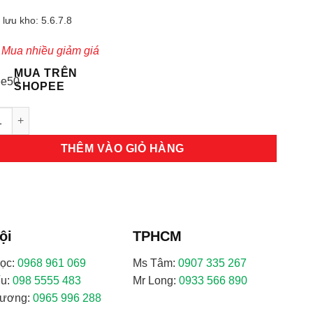
 lưu kho: 5.6.7.8
 Mua nhiều giảm giá
MUA TRÊN
SHOPEE
o bảo hộ lao động - SB08 số lượng
THÊM VÀO GIỎ HÀNG
ội
TPHCM
ọc:
0968 961 069
Ms Tâm:
0907 335 267
ếu:
098 5555 483
Mr Long:
0933 566 890
hương:
0965 996 288