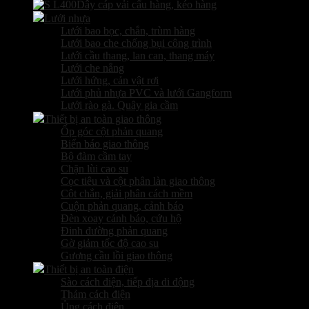
Dây cáp vải cẩu hàng, kéo hàng
Lưới nhựa
Lưới bao bọc, chắn, trùm hàng
Lưới bao che chống bụi công trình
Lưới cầu thang, lan can, thang máy
Lưới che nắng
Lưới hứng, cản vật rơi
Lưới phủ nhựa PVC và lưới Gangform
Lưới rào gà. Quây gia cầm
Thiết bị an toàn giao thông
Ốp góc cột phản quang
Biển báo giao thông
Bộ đàm cầm tay
Chặn lùi cao su
Cọc tiêu và cột phân làn giao thông
Cột chắn, giải phân cách mềm
Cuộn phản quang, cảnh báo
Đèn xoay cảnh báo, cứu hộ
Đinh đường phản quang
Gờ giảm tốc độ cao su
Gương cầu lồi giao thông
Thiết bị an toàn điện
Sào cách điện, tiếp địa di động
Thảm cách điện
Ủng cách điện