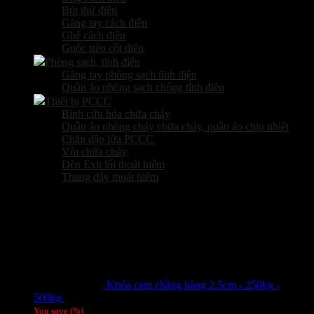
Bút thử điện
Găng tay cách điện
Ghế cách điện
Guốc trèo cột điện
Phòng sạch, tĩnh điện
Găng tay phòng sạch tĩnh điện
Quần áo phòng sạch chống tĩnh điện
Thiết bị PCCC
Bình cứu hỏa chữa cháy
Quần áo phòng cháy chữa cháy, quần áo chịu nhiệt
Chăn dập lửa PCCC
Vòi chữa cháy
Đèn Exit lối thoát hiểm
Thang dây thoát hiểm
Sản phẩm hot
Khóa cam chằng hàng 2.5cm - 250kg -
500kg
Giá liên hệ
You save
(
%)