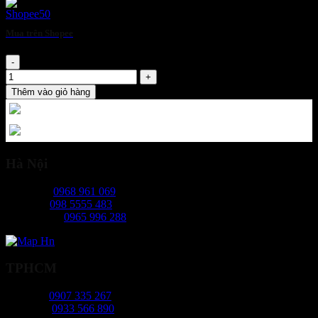
Mua trên Shopee
Quần áo bảo hộ kaki - Màu xanh công nhân số lượng
Thêm vào giỏ hàng
Hà Nội
Ms Ngọc:
0968 961 069
Mr Hiếu:
098 5555 483
Ms Phương:
0965 996 288
TPHCM
Ms Tâm:
0907 335 267
Mr Long:
0933 566 890