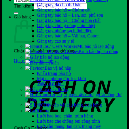
Găng tay da cho thợ hàn
Tìm kiếm:
Găng tay bảo hộ – Chống cắt
Găng tay bảo hộ – Len, sợi, phủ sơn
Giỏ hàng
Găng tay bảo hộ – Chống hóa chất
Găng tay chống nóng chịu nhiệt
Găng tay phòng sạch tĩnh điện
Găng tay bảo hộ – Vải bạt, Cotton
Găng tay cao su y tế
Mũ bảo hộ lao động
Chưa có sản phẩm trong giỏ hàng.
Kính bảo hộ lao động
Giày bảo hộ lao động
Quay trở lại cửa hàng
Dây đai an toàn
Bảo vệ hô hấp
Khẩu trang bảo hộ
Mặt nạ phòng độc lọc khói
Thiết bị đo khí
Dây dù và dây thừng
Cảo tăng đơ,
Chằng hàng
Dây cáp vải cẩu hàng, kéo hàng
Lưới nhựa
Lưới bao bọc, chắn, trùm hàng
Lưới bao che chống bụi công trình
Lưới cầu thang, lan can, thang máy
Cash On Delivery