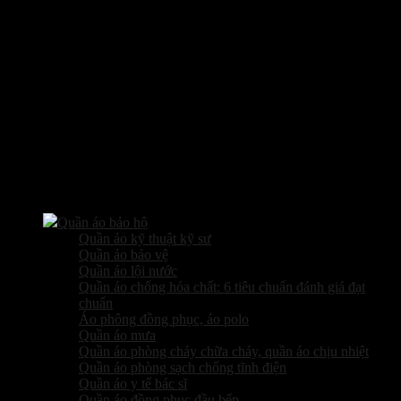
Các sản phẩm kinh doanh
Quần áo bảo hộ
Quần áo kỹ thuật kỹ sư
Quần áo bảo vệ
Quần áo lội nước
Quần áo chống hóa chất: 6 tiêu chuẩn đánh giá đạt
chuẩn
Áo phông đồng phục, áo polo
Quần áo mưa
Quần áo phòng cháy chữa cháy, quần áo chịu nhiệt
Quần áo phòng sạch chống tĩnh điện
Quần áo y tế bác sĩ
Quần áo đồng phục đầu bếp