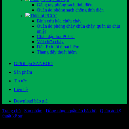
Găng tay phòng sạch tĩnh điện
Quần áo phòng sạch chống tĩnh điện
Thiết bị PCCC
Bình cứu hỏa chữa cháy
Quần áo phòng cháy chữa cháy, quần áo chịu
nhiệt
Chăn dập lửa PCCC
Vòi chữa cháy
Đèn Exit lối thoát hiểm
Thang dây thoát hiểm
Giới thiệu SANBOO
Sản phẩm
Tin tức
Liên hệ
Download báo giá
Trang chủ
/
Sản phẩm
/
Đồng phục, quần áo bảo hộ
/
Quần áo kỹ
thuật kỹ sư