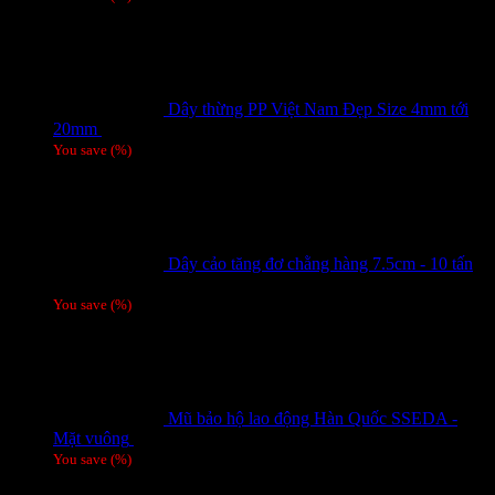
Dây thừng PP Việt Nam Đẹp Size 4mm tới
20mm
Giá liên hệ
You save
(
%)
Dây cảo tăng đơ chằng hàng 7.5cm - 10 tấn
Giá liên hệ
You save
(
%)
Mũ bảo hộ lao động Hàn Quốc SSEDA -
Mặt vuông
125,000
₫
You save
(
%)