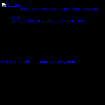
Danh mục:
Đồng phục, quần áo bảo hộ
,
Quần áo kỹ thuật kỹ sư
Mô tả
HƯỚNG DẪN MUA HÀNG & THANH TOÁN
Thông tin chi tiết về sản phẩm
quần áo bảo hộ kaki, màu xanh
công nhân
Quần áo bảo hộ kaki, màu xanh công nhân
với thiết kế thoải
mái, tiện dụng cùng với được may từ vải kaki chất lượng cao, đã
giúp bảo vệ người lao động tốt hơn trong quá trình làm việc. Trở
thành người bạn đồng hành không thể thiếu của mọi công nhân. Để
tìm hiểu rõ hơn về sản phẩm, thì mọi người hãy kéo dưới bên dưới
nhé!
1. Thông tin sản phẩm quần áo bảo hộ
kaki, màu xanh công nhân