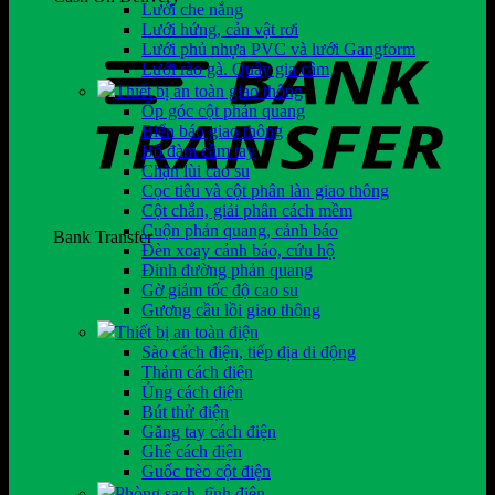
Lưới che nắng
Lưới hứng, cản vật rơi
Lưới phủ nhựa PVC và lưới Gangform
Lưới rào gà. Quây gia cầm
Thiết bị an toàn giao thông
Ốp góc cột phản quang
Biển báo giao thông
Bộ đàm cầm tay
Chặn lùi cao su
Cọc tiêu và cột phân làn giao thông
Cột chắn, giải phân cách mềm
Cuộn phản quang, cảnh báo
Bank Transfer
Đèn xoay cảnh báo, cứu hộ
Đinh đường phản quang
Gờ giảm tốc độ cao su
Gương cầu lồi giao thông
Thiết bị an toàn điện
Sào cách điện, tiếp địa di động
Thảm cách điện
Ủng cách điện
Bút thử điện
Găng tay cách điện
Ghế cách điện
Guốc trèo cột điện
Phòng sạch, tĩnh điện