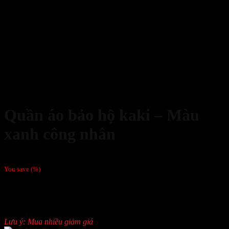
Quần áo bảo hộ kaki – Màu
xanh công nhân
110,000
₫
You save
(
%)
Size: 4,5,6,7,8
Kiểu dáng: Như hình ảnh
Chất vải: Kaki Việt Nam – Loại 1
Lưu ý: Mua nhiều giảm giá