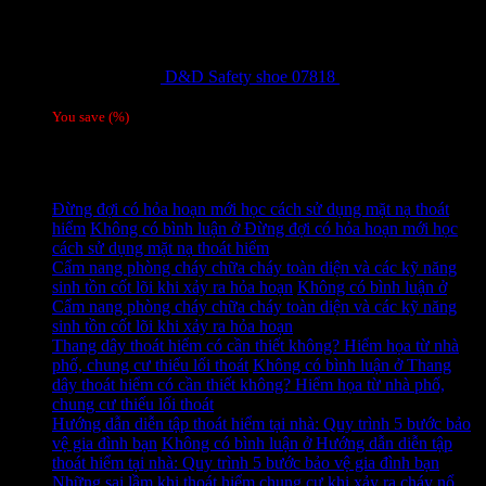
D&D Safety shoe 07818
810,000
₫
Giá gốc
là: 810,000 ₫.
780,000
₫
Giá hiện tại là: 780,000 ₫.
/ 1 đôi
You save
(
%)
Tag
Tin tức mới
Đừng đợi có hỏa hoạn mới học cách sử dụng mặt nạ thoát
hiểm
Không có bình luận
ở Đừng đợi có hỏa hoạn mới học
cách sử dụng mặt nạ thoát hiểm
Cẩm nang phòng cháy chữa cháy toàn diện và các kỹ năng
sinh tồn cốt lõi khi xảy ra hỏa hoạn
Không có bình luận
ở
Cẩm nang phòng cháy chữa cháy toàn diện và các kỹ năng
sinh tồn cốt lõi khi xảy ra hỏa hoạn
Thang dây thoát hiểm có cần thiết không? Hiểm họa từ nhà
phố, chung cư thiếu lối thoát
Không có bình luận
ở Thang
dây thoát hiểm có cần thiết không? Hiểm họa từ nhà phố,
chung cư thiếu lối thoát
Hướng dẫn diễn tập thoát hiểm tại nhà: Quy trình 5 bước bảo
vệ gia đình bạn
Không có bình luận
ở Hướng dẫn diễn tập
thoát hiểm tại nhà: Quy trình 5 bước bảo vệ gia đình bạn
Những sai lầm khi thoát hiểm chung cư khi xảy ra cháy nổ