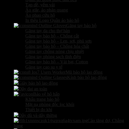
Tạp dề, yếm vải
Áo gile, áo phản quang
Áo phao cứu hộ
In thêu Logo Quần áo bảo hộ
Găng tay bảo hộ
Găng tay da cho thợ hàn
Găng tay bảo hộ – Chống cắt
Găng tay bảo hộ – Len, sợi, phủ sơn
Găng tay bảo hộ – Chống hóa chất
Găng tay chống nóng chịu nhiệt
Găng tay phòng sạch tĩnh điện
Găng tay bảo hộ – Vải bạt, Cotton
Găng tay cao su y tế
Mũ bảo hộ lao động
Kính bảo hộ lao động
Giày bảo hộ lao động
Dây đai an toàn
Bảo vệ hô hấp
Khẩu trang bảo hộ
Mặt nạ phòng độc lọc khói
Thiết bị đo khí
Dây dù và dây thừng
Cảo tăng đơ, Chằng
hàng