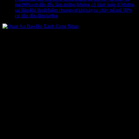
mà 90% cư dân đều lầm tưởng
Không có bình luận
ở Những
sai lầm khi thoát hiểm chung cư khi xảy ra cháy nổ mà 90%
cư dân đều lầm tưởng