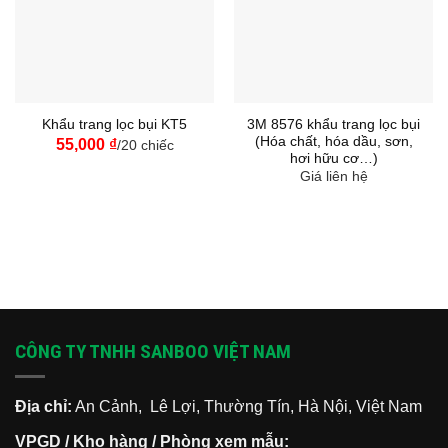
3M 8576 khẩu trang lọc bụi
Khẩu trang lọc bụi KT5
(Hóa chất, hóa dầu, sơn,
55,000
₫
/20 chiếc
hơi hữu cơ…)
Giá liên hệ
CÔNG TY TNHH SANBOO VIỆT NAM
Địa chỉ:
An Cảnh, Lê Lợi, Thường Tín, Hà Nội, Việt Nam
VPGD / Kho hàng / Phòng xem mẫu: