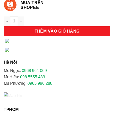
MUA TRÊN
SHOPEE
Khẩu trang lọc bụi 3M 9001V số lượng
THÊM VÀO GIỎ HÀNG
Hà Nội
Ms Ngọc:
0968 961 069
Mr Hiếu:
098 5555 483
Ms Phương:
0965 996 288
TPHCM