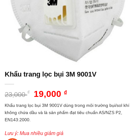
Khẩu trang lọc bụi 3M 9001V
Giá
Giá
19,000
₫
₫
23,000
gốc
hiện
Khẩu trang lọc bụi 3M 9001V dùng trong môi trường bụi/sol khí
là:
tại
không chứa dầu và là sản phẩm đạt tiêu chuẩn AS/NZS P2,
23,000 ₫.
là:
EN143:2000.
19,000 ₫.
Lưu ý: Mua nhiều giảm giá