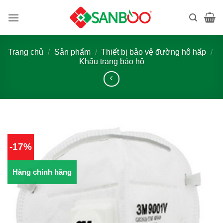
Bỏ
qua
nội
dung
Trang chủ
/
Sản phẩm
/
Thiết bị bảo vệ đường hô hấp
/
Khẩu trang bảo hộ
-17%
Hàng chính hãng