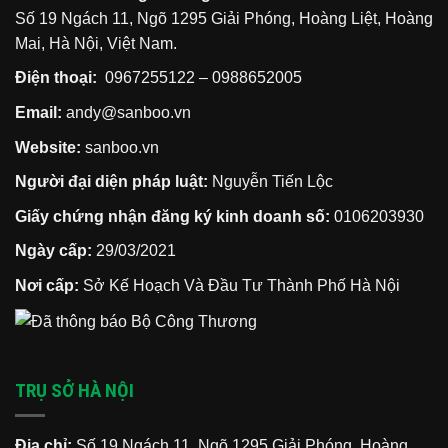
Số 19 Ngách 11, Ngõ 1295 Giải Phóng, Hoàng Liệt, Hoàng
Mai, Hà Nội, Việt Nam.
Điện thoại:
0967255122
–
0988652005
Email:
andy@sanboo.vn
Website:
sanboo.vn
Người đại diện pháp luật:
Nguyễn Tiến Lộc
Giấy chứng nhận đăng ký kinh doanh số:
0106203930
Ngày cấp:
29/03/2021
Nơi cấp:
Sở Kế Hoạch Và Đầu Tư Thành Phố Hà Nội
TRỤ SỞ HÀ NỘI
Địa chỉ:
Số 19 Ngách 11, Ngõ 1295 Giải Phóng, Hoàng