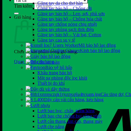
Găng tay da cho thợ hàn
Tìm kiếm:
Găng tay bảo hộ – Chống cắt
Găng tay bảo hộ – Len, sợi, phủ sơn
Giỏ hàng
Găng tay bảo hộ – Chống hóa chất
Găng tay chống nóng chịu nhiệt
Găng tay phòng sạch tĩnh điện
Găng tay bảo hộ – Vải bạt, Cotton
Găng tay cao su y tế
Mũ bảo hộ lao động
Kính bảo hộ lao động
Chưa có sản phẩm trong giỏ hàng.
Giày bảo hộ lao động
Quay trở lại cửa hàng
Dây đai an toàn
Bảo vệ hô hấp
Khẩu trang bảo hộ
Mặt nạ phòng độc lọc khói
Thiết bị đo khí
Dây dù và dây thừng
Cảo tăng đơ, C
Dây cáp vải cẩu hàng, kéo hàng
Lưới nhựa
Lưới bao bọc, chắn, trùm hàng
Lưới bao che chống bụi công trình
Lưới cầu thang, lan can, thang máy
Lưới che nắng