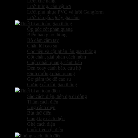
Lưới che nắng
Lưới hứng, cản vật rơi
Lưới phủ nhựa PVC và lưới Gangform
Lưới rào gà. Quây gia cầm
Thiết bị an toàn giao thông
Ốp góc cột phản quang
Biển báo giao thông
Bộ đàm cầm tay
Chặn lùi cao su
Cọc tiêu và cột phân làn giao thông
Cột chắn, giải phân cách mềm
Cuộn phản quang, cảnh báo
Đèn xoay cảnh báo, cứu hộ
Đinh đường phản quang
Gờ giảm tốc độ cao su
Gương cầu lồi giao thông
Thiết bị an toàn điện
Sào cách điện, tiếp địa di động
Thảm cách điện
Ủng cách điện
Bút thử điện
Găng tay cách điện
Ghế cách điện
Guốc trèo cột điện
Phòng sạch, tĩnh điện