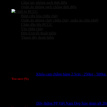
Găng tay phòng sạch tĩnh điện
Quần áo phòng sạch chống tĩnh điện
Thiết bị PCCC
Bình cứu hỏa chữa cháy
Quần áo phòng cháy chữa cháy, quần áo chịu nhiệt
Chăn dập lửa PCCC
Vòi chữa cháy
Đèn Exit lối thoát hiểm
Thang dây thoát hiểm
Sản phẩm hot
Khóa cam chằng hàng 2.5cm - 250kg - 500kg
You save
(
%)
Dây thừng PP Việt Nam Đẹp Size 4mm tới 2