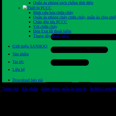
Quần áo phòng sạch chống tĩnh điện
Thiết bị PCCC
Bình cứu hỏa chữa cháy
Quần áo phòng cháy chữa cháy, quần áo chịu nhiệ
Chăn dập lửa PCCC
Vòi chữa cháy
Đèn Exit lối thoát hiểm
Thang dây thoát hiểm
Giới thiệu SANBOO
Sản phẩm
Tin tức
Liên hệ
Download báo giá
Trang chủ
/
Sản phẩm
/
Đồng phục, quần áo bảo hộ
/
In thêu Logo Q