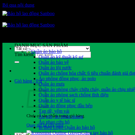
Bỏ qua nội dung
DANH MỤC SẢN PHẨM
Quần áo bảo hộ
Tìm kiếm:
Quần áo kỹ thuật kỹ sư
Quần áo bảo vệ
Quần áo lội nước
Quần áo chống hóa chất: 6 tiêu chuẩn đánh giá đạ
Áo phông đồng phục, áo polo
Giỏ hàng /
0
₫
Quần áo mưa
Quần áo phòng cháy chữa cháy, quần áo chịu nhiệ
Quần áo phòng sạch chống tĩnh điện
Quần áo y tế bác sĩ
Quần áo đồng phục đầu bếp
Tạp dề, yếm vải
Chưa có sản phẩm trong giỏ hàng.
Áo gile, áo phản quang
Áo phao cứu hộ
Quay trở lại cửa hàng
In thêu Logo Quần áo bảo hộ
Găng tay bảo hộ