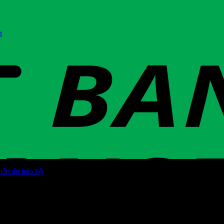
t
uần áo bảo hộ