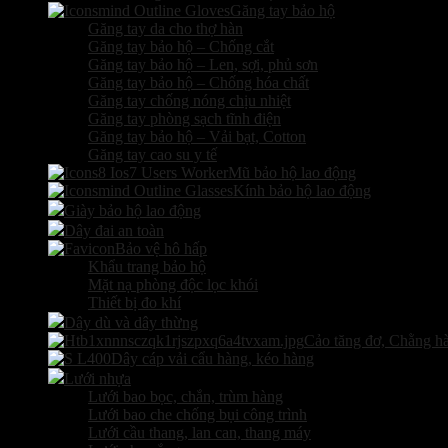
Găng tay bảo hộ
Găng tay da cho thợ hàn
Găng tay bảo hộ – Chống cắt
Găng tay bảo hộ – Len, sợi, phủ sơn
Găng tay bảo hộ – Chống hóa chất
Găng tay chống nóng chịu nhiệt
Găng tay phòng sạch tĩnh điện
Găng tay bảo hộ – Vải bạt, Cotton
Găng tay cao su y tế
Mũ bảo hộ lao động
Kính bảo hộ lao động
Giày bảo hộ lao động
Dây đai an toàn
Bảo vệ hô hấp
Khẩu trang bảo hộ
Mặt nạ phòng độc lọc khói
Thiết bị đo khí
Dây dù và dây thừng
Cảo tăng đơ, Chằng h
Dây cáp vải cẩu hàng, kéo hàng
Lưới nhựa
Lưới bao bọc, chắn, trùm hàng
Lưới bao che chống bụi công trình
Lưới cầu thang, lan can, thang máy