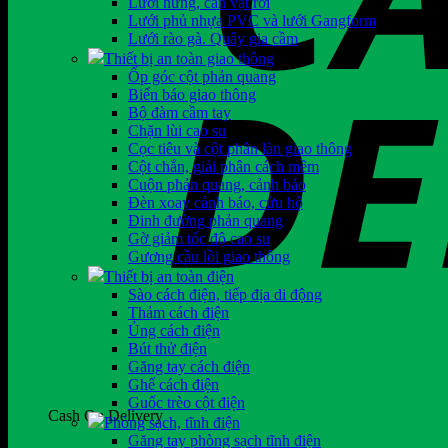
Lưới hứng, cản vật rơi
Lưới phủ nhựa PVC và lưới Gangform
Lưới rào gà. Quây gia cầm
Thiết bị an toàn giao thông
Ốp góc cột phản quang
Biển báo giao thông
Bộ đàm cầm tay
Chặn lùi cao su
Cọc tiêu và cột phân làn giao thông
Cột chắn, giải phân cách mềm
Cuộn phản quang, cảnh báo
Đèn xoay cảnh báo, cứu hộ
Đinh đường phản quang
Gờ giảm tốc độ cao su
Gương cầu lồi giao thông
Thiết bị an toàn điện
Sào cách điện, tiếp địa di động
Thảm cách điện
Ủng cách điện
Bút thử điện
Găng tay cách điện
Ghế cách điện
Guốc trèo cột điện
Cash On Delivery
Phòng sạch, tĩnh điện
Găng tay phòng sạch tĩnh điện