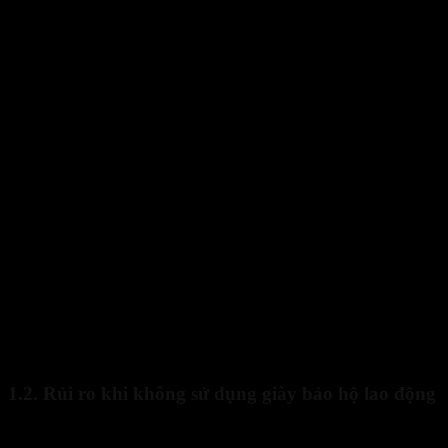
Giày bảo hộ lao động cần thiết không? Những điều bạn cần biế
1.2. Rủi ro khi không sử dụng giày bảo hộ lao động
Không mang giày bảo hộ lao động có thể dẫn đến nhiều tai nạn lao đ