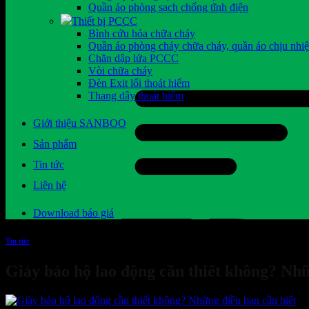
Quần áo phòng sạch chống tĩnh điện
Thiết bị PCCC
Bình cứu hỏa chữa cháy
Quần áo phòng cháy chữa cháy, quần áo chịu nhiệ
Chăn dập lửa PCCC
Vòi chữa cháy
Đèn Exit lối thoát hiểm
Thang dây thoát hiểm
Giới thiệu SANBOO
Sản phẩm
Tin tức
Liên hệ
Download báo giá
Tin tức
Giày bảo hộ lao động cần thiết không? Nhữ