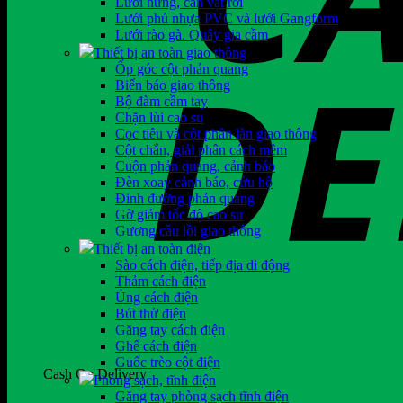
Lưới hứng, cản vật rơi
Lưới phủ nhựa PVC và lưới Gangform
Lưới rào gà. Quây gia cầm
Thiết bị an toàn giao thông
Ốp góc cột phản quang
Biển báo giao thông
Bộ đàm cầm tay
Chặn lùi cao su
Cọc tiêu và cột phân làn giao thông
Cột chắn, giải phân cách mềm
Cuộn phản quang, cảnh báo
Đèn xoay cảnh báo, cứu hộ
Đinh đường phản quang
Gờ giảm tốc độ cao su
Gương cầu lồi giao thông
Thiết bị an toàn điện
Sào cách điện, tiếp địa di động
Thảm cách điện
Ủng cách điện
Bút thử điện
Găng tay cách điện
Ghế cách điện
Guốc trèo cột điện
Cash On Delivery
Phòng sạch, tĩnh điện
Găng tay phòng sạch tĩnh điện