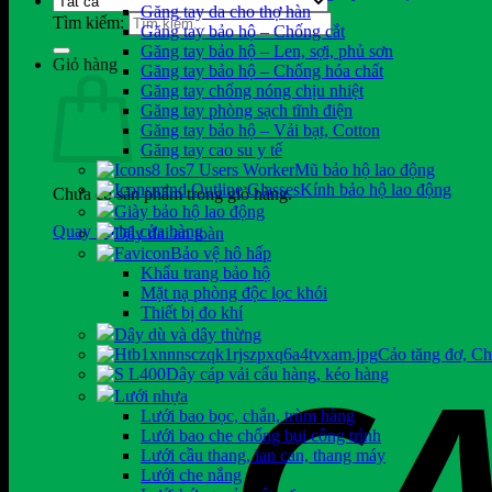
Găng tay da cho thợ hàn
Tìm kiếm:
Găng tay bảo hộ – Chống cắt
Găng tay bảo hộ – Len, sợi, phủ sơn
Giỏ hàng
Găng tay bảo hộ – Chống hóa chất
Găng tay chống nóng chịu nhiệt
Găng tay phòng sạch tĩnh điện
Găng tay bảo hộ – Vải bạt, Cotton
Găng tay cao su y tế
Mũ bảo hộ lao động
Kính bảo hộ lao động
Chưa có sản phẩm trong giỏ hàng.
Giày bảo hộ lao động
Quay trở lại cửa hàng
Dây đai an toàn
Bảo vệ hô hấp
Khẩu trang bảo hộ
Mặt nạ phòng độc lọc khói
Thiết bị đo khí
Dây dù và dây thừng
Cảo tăng đơ, C
Dây cáp vải cẩu hàng, kéo hàng
Lưới nhựa
Lưới bao bọc, chắn, trùm hàng
Lưới bao che chống bụi công trình
Lưới cầu thang, lan can, thang máy
Lưới che nắng