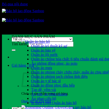
Bỏ qua nội dung
DANH MỤC SẢN PHẨM
Quần áo bảo hộ
Tìm kiếm:
Quần áo kỹ thuật kỹ sư
Quần áo bảo vệ
Quần áo lội nước
Quần áo chống hóa chất: 6 tiêu chuẩn đánh giá đạ
Áo phông đồng phục, áo polo
Giỏ hàng /
0
₫
Quần áo mưa
Quần áo phòng cháy chữa cháy, quần áo chịu nhiệ
Quần áo phòng sạch chống tĩnh điện
Quần áo y tế bác sĩ
Quần áo đồng phục đầu bếp
Tạp dề, yếm vải
Chưa có sản phẩm trong giỏ hàng.
Áo gile, áo phản quang
Áo phao cứu hộ
Quay trở lại cửa hàng
In thêu Logo Quần áo bảo hộ
Găng tay bảo hộ