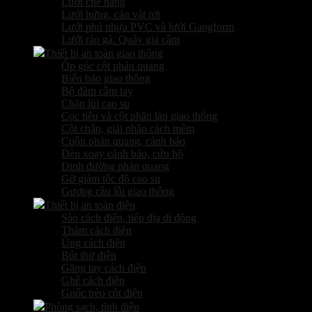
Lưới che nắng
Lưới hứng, cản vật rơi
Lưới phủ nhựa PVC và lưới Gangform
Lưới rào gà. Quây gia cầm
Thiết bị an toàn giao thông
Ốp góc cột phản quang
Biển báo giao thông
Bộ đàm cầm tay
Chặn lùi cao su
Cọc tiêu và cột phân làn giao thông
Cột chắn, giải phân cách mềm
Cuộn phản quang, cảnh báo
Đèn xoay cảnh báo, cứu hộ
Đinh đường phản quang
Gờ giảm tốc độ cao su
Gương cầu lồi giao thông
Thiết bị an toàn điện
Sào cách điện, tiếp địa di động
Thảm cách điện
Ủng cách điện
Bút thử điện
Găng tay cách điện
Ghế cách điện
Guốc trèo cột điện
Phòng sạch, tĩnh điện