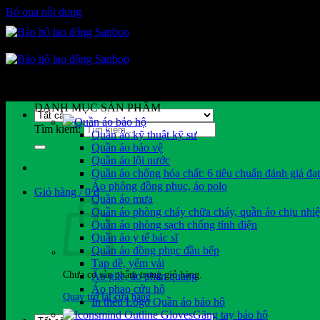
Bỏ qua nội dung
DANH MỤC SẢN PHẨM
Quần áo bảo hộ
Tìm kiếm:
Quần áo kỹ thuật kỹ sư
Quần áo bảo vệ
Quần áo lội nước
Quần áo chống hóa chất: 6 tiêu chuẩn đánh giá đạ
Áo phông đồng phục, áo polo
Giỏ hàng /
0
₫
Quần áo mưa
Quần áo phòng cháy chữa cháy, quần áo chịu nhiệ
Quần áo phòng sạch chống tĩnh điện
Quần áo y tế bác sĩ
Quần áo đồng phục đầu bếp
Tạp dề, yếm vải
Chưa có sản phẩm trong giỏ hàng.
Áo gile, áo phản quang
Áo phao cứu hộ
Quay trở lại cửa hàng
In thêu Logo Quần áo bảo hộ
Găng tay bảo hộ