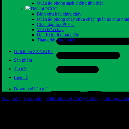
Quần áo phòng sạch chống tĩnh điện
Thiết bị PCCC
Bình cứu hỏa chữa cháy
Quần áo phòng cháy chữa cháy, quần áo chịu nhiệ
Chăn dập lửa PCCC
Vòi chữa cháy
Đèn Exit lối thoát hiểm
Thang dây thoát hiểm
Giới thiệu SANBOO
Sản phẩm
Tin tức
Liên hệ
Download báo giá
Trang chủ
/
Sản phẩm
/
Thiết bị bảo vệ đường hô hấp
/
Phin lọc tấm l