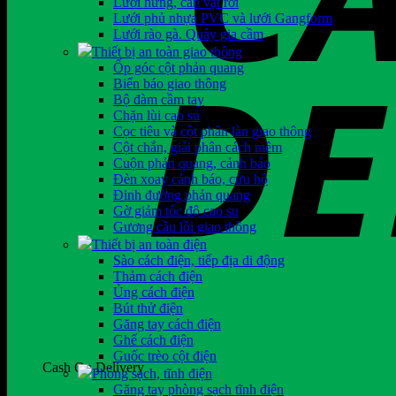
Lưới hứng, cản vật rơi
Lưới phủ nhựa PVC và lưới Gangform
Lưới rào gà. Quây gia cầm
Thiết bị an toàn giao thông
Ốp góc cột phản quang
Biển báo giao thông
Bộ đàm cầm tay
Chặn lùi cao su
Cọc tiêu và cột phân làn giao thông
Cột chắn, giải phân cách mềm
Cuộn phản quang, cảnh báo
Đèn xoay cảnh báo, cứu hộ
Đinh đường phản quang
Gờ giảm tốc độ cao su
Gương cầu lồi giao thông
Thiết bị an toàn điện
Sào cách điện, tiếp địa di động
Thảm cách điện
Ủng cách điện
Bút thử điện
Găng tay cách điện
Ghế cách điện
Guốc trèo cột điện
Cash On Delivery
Phòng sạch, tĩnh điện
Găng tay phòng sạch tĩnh điện