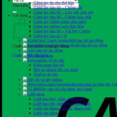
Găng tay da cho thợ hàn
Tìm kiếm:
Găng tay bảo hộ – Chống cắt
Găng tay bảo hộ – Len, sợi, phủ sơn
Giỏ hàng
Găng tay bảo hộ – Chống hóa chất
Găng tay chống nóng chịu nhiệt
Găng tay phòng sạch tĩnh điện
Găng tay bảo hộ – Vải bạt, Cotton
Găng tay cao su y tế
Mũ bảo hộ lao động
Kính bảo hộ lao động
Chưa có sản phẩm trong giỏ hàng.
Giày bảo hộ lao động
Quay trở lại cửa hàng
Dây đai an toàn
Bảo vệ hô hấp
Khẩu trang bảo hộ
Mặt nạ phòng độc lọc khói
Thiết bị đo khí
Dây dù và dây thừng
Cảo tăng đơ, C
Dây cáp vải cẩu hàng, kéo hàng
Lưới nhựa
Lưới bao bọc, chắn, trùm hàng
Lưới bao che chống bụi công trình
Lưới cầu thang, lan can, thang máy
Lưới che nắng