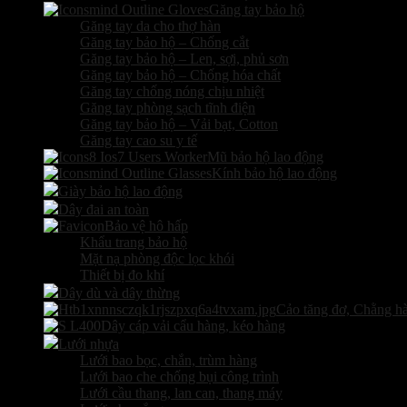
Găng tay bảo hộ
Găng tay da cho thợ hàn
Găng tay bảo hộ – Chống cắt
Găng tay bảo hộ – Len, sợi, phủ sơn
Găng tay bảo hộ – Chống hóa chất
Găng tay chống nóng chịu nhiệt
Găng tay phòng sạch tĩnh điện
Găng tay bảo hộ – Vải bạt, Cotton
Găng tay cao su y tế
Mũ bảo hộ lao động
Kính bảo hộ lao động
Giày bảo hộ lao động
Dây đai an toàn
Bảo vệ hô hấp
Khẩu trang bảo hộ
Mặt nạ phòng độc lọc khói
Thiết bị đo khí
Dây dù và dây thừng
Cảo tăng đơ, Chằng h
Dây cáp vải cẩu hàng, kéo hàng
Lưới nhựa
Lưới bao bọc, chắn, trùm hàng
Lưới bao che chống bụi công trình
Lưới cầu thang, lan can, thang máy