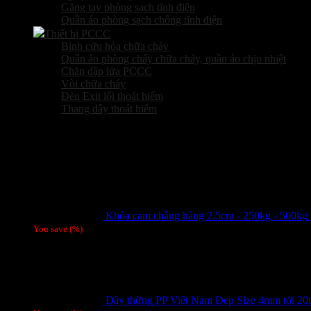
Găng tay phòng sạch tĩnh điện
Quần áo phòng sạch chống tĩnh điện
Thiết bị PCCC
Bình cứu hỏa chữa cháy
Quần áo phòng cháy chữa cháy, quần áo chịu nhiệt
Chăn dập lửa PCCC
Vòi chữa cháy
Đèn Exit lối thoát hiểm
Thang dây thoát hiểm
Sản phẩm hot
Khóa cam chằng hàng 2.5cm - 250kg - 500kg
You save
(
%)
Dây thừng PP Việt Nam Đẹp Size 4mm tới 2