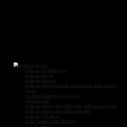
Các sản phẩm kinh doanh
Quần áo bảo hộ
Quần áo kỹ thuật kỹ sư
Quần áo bảo vệ
Quần áo lội nước
Quần áo chống hóa chất: 6 tiêu chuẩn đánh giá đạt
chuẩn
Áo phông đồng phục, áo polo
Quần áo mưa
Quần áo phòng cháy chữa cháy, quần áo chịu nhiệt
Quần áo phòng sạch chống tĩnh điện
Quần áo y tế bác sĩ
Quần áo đồng phục đầu bếp
Tạp dề, yếm vải