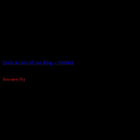
Quần áo bảo hộ lao động – SB0031
Giá liên hệ
You save
(
%)
Order