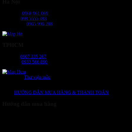
Hà Nội
Ms Ngọc:
0968 961 069
Mr Hiếu:
098 5555 483
Ms Phương:
0965 996 288
TPHCM
Ms Tâm:
0907 335 267
Mr Long:
0933 566 890
Danh mục:
Thư viện mẫu
HƯỚNG DẪN MUA HÀNG & THANH TOÁN
Hướng dẫn mua hàng
Quý khách truy cập website của chúng tôi xem sản phẩm và lựa
chọn sản phẩm cần mua. - Nhấn nút "Thêm vào giỏ hàng" để đưa
sản phẩm vào giỏ hàng. - Sau khi đã hoàn tất việc chọn hàng, quý
khách vào giỏ hàng để xem (biểu tượng giỏ hàng ngoài cùng bên