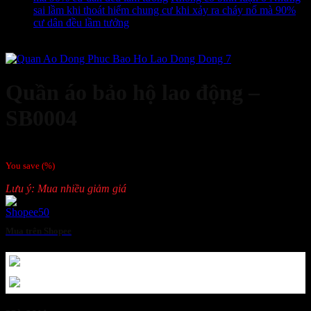
sai lầm khi thoát hiểm chung cư khi xảy ra cháy nổ mà 90%
cư dân đều lầm tưởng
Order
Quần áo bảo hộ lao động –
SB0004
Giá liên hệ
You save
(
%)
Lưu ý: Mua nhiều giảm giá
Mua trên Shopee