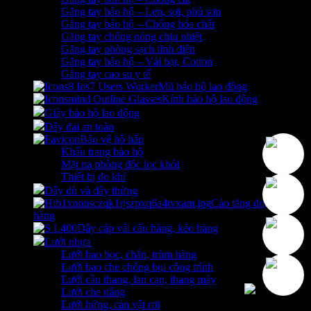
Găng tay bảo hộ – Len, sợi, phủ sơn
Găng tay bảo hộ – Chống hóa chất
Găng tay chống nóng chịu nhiệt
Găng tay phòng sạch tĩnh điện
Găng tay bảo hộ – Vải bạt, Cotton
Găng tay cao su y tế
Mũ bảo hộ lao động
Kính bảo hộ lao động
Giày bảo hộ lao động
Dây đai an toàn
Bảo vệ hô hấp
Khẩu trang bảo hộ
Mặt nạ phòng độc lọc khói
Thiết bị đo khí
Dây dù và dây thừng
Cảo tăng đơ, Chằng
hàng
Dây cáp vải cẩu hàng, kéo hàng
Lưới nhựa
Lưới bao bọc, chắn, trùm hàng
Lưới bao che chống bụi công trình
Lưới cầu thang, lan can, thang máy
Lưới che nắng
Lưới hứng, cản vật rơi