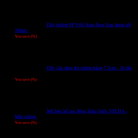
Dây thừng PP Việt Nam Đẹp Size 4mm tới
20mm
Giá liên hệ
You save
(
%)
Dây cảo tăng đơ chằng hàng 7.5cm - 10 tấn
Giá liên hệ
You save
(
%)
Mũ bảo hộ lao động Hàn Quốc SSEDA -
Mặt vuông
125,000
₫
You save
(
%)