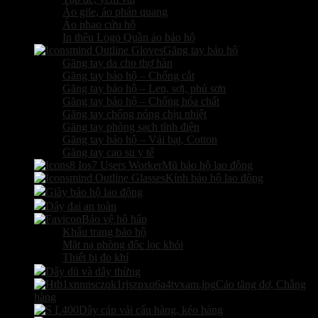
Áo gile, áo phản quang
Áo phao cứu hộ
In thêu Logo Quần áo bảo hộ
Găng tay bảo hộ
Găng tay da cho thợ hàn
Găng tay bảo hộ – Chống cắt
Găng tay bảo hộ – Len, sợi, phủ sơn
Găng tay bảo hộ – Chống hóa chất
Găng tay chống nóng chịu nhiệt
Găng tay phòng sạch tĩnh điện
Găng tay bảo hộ – Vải bạt, Cotton
Găng tay cao su y tế
Mũ bảo hộ lao động
Kính bảo hộ lao động
Giày bảo hộ lao động
Dây đai an toàn
Bảo vệ hô hấp
Khẩu trang bảo hộ
Mặt nạ phòng độc lọc khói
Thiết bị đo khí
Dây dù và dây thừng
Cảo tăng đơ, Chằng
hàng
Dây cáp vải cẩu hàng, kéo hàng