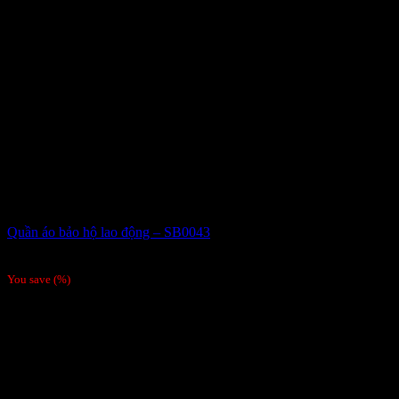
Quần áo bảo hộ lao động – SB0043
Giá liên hệ
You save
(
%)
Order