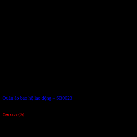
Quần áo bảo hộ lao động – SB0023
Giá liên hệ
You save
(
%)
Order