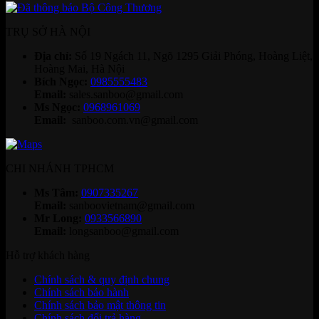
TRỤ SỞ HÀ NỘI
Địa chỉ:
Số 19 Ngách 11, Ngõ 1295 Giải Phóng, Hoàng Liệt,
Hoàng Mai, Hà Nội
Bích Ngọc:
0985555483
Email:
sales.sanboo@gmail.com
Ms Ngọc:
0968961069
Email:
sanboo.com.vn@gmail.com
CHI NHÁNH TPHCM
Ms Tâm:
0907335267
Email:
sanboovietnam@gmail.com
Mr Long:
0933566890
Email:
longsanboo@gmail.com
Hỗ trợ khách hàng
Chính sách & quy định chung
Chính sách bảo hành
Chính sách bảo mật thông tin
Chính sách đổi trả hàng