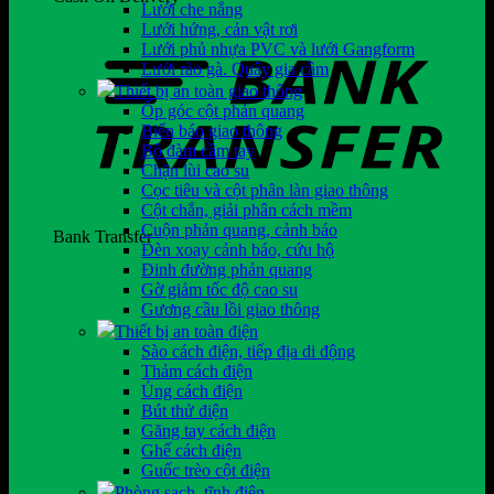
Lưới che nắng
Lưới hứng, cản vật rơi
Lưới phủ nhựa PVC và lưới Gangform
Lưới rào gà. Quây gia cầm
Thiết bị an toàn giao thông
Ốp góc cột phản quang
Biển báo giao thông
Bộ đàm cầm tay
Chặn lùi cao su
Cọc tiêu và cột phân làn giao thông
Cột chắn, giải phân cách mềm
Cuộn phản quang, cảnh báo
Bank Transfer
Đèn xoay cảnh báo, cứu hộ
Đinh đường phản quang
Gờ giảm tốc độ cao su
Gương cầu lồi giao thông
Thiết bị an toàn điện
Sào cách điện, tiếp địa di động
Thảm cách điện
Ủng cách điện
Bút thử điện
Găng tay cách điện
Ghế cách điện
Guốc trèo cột điện
Phòng sạch, tĩnh điện