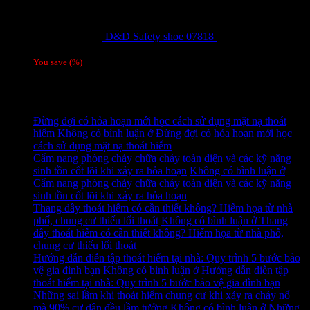
D&D Safety shoe 07818
810,000
₫
Giá gốc
là: 810,000 ₫.
780,000
₫
Giá hiện tại là: 780,000 ₫.
/ 1 đôi
You save
(
%)
Tag
Tin tức mới
Đừng đợi có hỏa hoạn mới học cách sử dụng mặt nạ thoát
hiểm
Không có bình luận
ở Đừng đợi có hỏa hoạn mới học
cách sử dụng mặt nạ thoát hiểm
Cẩm nang phòng cháy chữa cháy toàn diện và các kỹ năng
sinh tồn cốt lõi khi xảy ra hỏa hoạn
Không có bình luận
ở
Cẩm nang phòng cháy chữa cháy toàn diện và các kỹ năng
sinh tồn cốt lõi khi xảy ra hỏa hoạn
Thang dây thoát hiểm có cần thiết không? Hiểm họa từ nhà
phố, chung cư thiếu lối thoát
Không có bình luận
ở Thang
dây thoát hiểm có cần thiết không? Hiểm họa từ nhà phố,
chung cư thiếu lối thoát
Hướng dẫn diễn tập thoát hiểm tại nhà: Quy trình 5 bước bảo
vệ gia đình bạn
Không có bình luận
ở Hướng dẫn diễn tập
thoát hiểm tại nhà: Quy trình 5 bước bảo vệ gia đình bạn
Những sai lầm khi thoát hiểm chung cư khi xảy ra cháy nổ
mà 90% cư dân đều lầm tưởng
Không có bình luận
ở Những