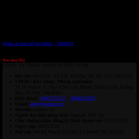
Quần áo bảo hộ lao động – SB0018
Giá liên hệ
You save
(
%)
CÔNG TY TNHH SANBOO VIỆT NAM
Địa chỉ:
An Cảnh, Lê Lợi, Thường Tín, Hà Nội, Việt Nam
VPGD / Kho hàng / Phòng xem mẫu:
Số 19 Ngách 11, Ngõ 1295 Giải Phóng, Hoàng Liệt, Hoàng
Mai, Hà Nội, Việt Nam.
Điện thoại:
0967255122
–
0988652005
Email:
andy@sanboo.vn
Website:
sanboo.vn
Người đại diện pháp luật:
Nguyễn Tiến Lộc
Giấy chứng nhận đăng ký kinh doanh số:
0106203930
Ngày cấp:
29/03/2021
Nơi cấp:
Sở Kế Hoạch Và Đầu Tư Thành Phố Hà Nội