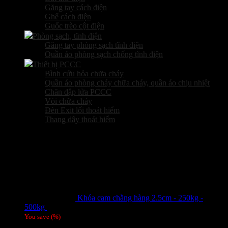
Găng tay cách điện
Ghế cách điện
Guốc trèo cột điện
Phòng sạch, tĩnh điện
Găng tay phòng sạch tĩnh điện
Quần áo phòng sạch chống tĩnh điện
Thiết bị PCCC
Bình cứu hỏa chữa cháy
Quần áo phòng cháy chữa cháy, quần áo chịu nhiệt
Chăn dập lửa PCCC
Vòi chữa cháy
Đèn Exit lối thoát hiểm
Thang dây thoát hiểm
Sản phẩm hot
Khóa cam chằng hàng 2.5cm - 250kg -
500kg
Giá liên hệ
You save
(
%)