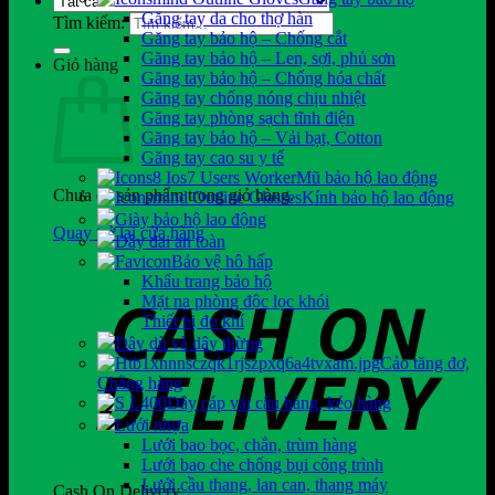
Găng tay da cho thợ hàn
Tìm kiếm:
Găng tay bảo hộ – Chống cắt
Găng tay bảo hộ – Len, sợi, phủ sơn
Giỏ hàng
Găng tay bảo hộ – Chống hóa chất
Găng tay chống nóng chịu nhiệt
Găng tay phòng sạch tĩnh điện
Găng tay bảo hộ – Vải bạt, Cotton
Găng tay cao su y tế
Mũ bảo hộ lao động
Chưa có sản phẩm trong giỏ hàng.
Kính bảo hộ lao động
Giày bảo hộ lao động
Quay trở lại cửa hàng
Dây đai an toàn
Bảo vệ hô hấp
Khẩu trang bảo hộ
Mặt nạ phòng độc lọc khói
Thiết bị đo khí
Dây dù và dây thừng
Cảo tăng đơ,
Chằng hàng
Dây cáp vải cẩu hàng, kéo hàng
Lưới nhựa
Lưới bao bọc, chắn, trùm hàng
Lưới bao che chống bụi công trình
Lưới cầu thang, lan can, thang máy
Cash On Delivery