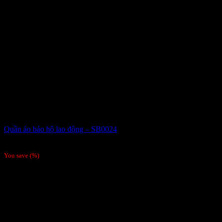
Quần áo bảo hộ lao động – SB0024
Giá liên hệ
You save
(
%)
Order