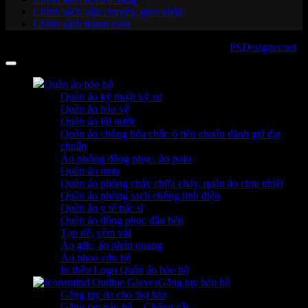
Chính sách vận chuyển, giao nhận
Chính sách thanh toán
Copyright 2026 ©
sanboo.com.vn
. Developed by
PSDesigner.net
Quần áo bảo hộ
Quần áo kỹ thuật kỹ sư
Quần áo bảo vệ
Quần áo lội nước
Quần áo chống hóa chất: 6 tiêu chuẩn đánh giá đạt
chuẩn
Áo phông đồng phục, áo polo
Quần áo mưa
Quần áo phòng cháy chữa cháy, quần áo chịu nhiệt
Quần áo phòng sạch chống tĩnh điện
Quần áo y tế bác sĩ
Quần áo đồng phục đầu bếp
Tạp dề, yếm vải
Áo gile, áo phản quang
Áo phao cứu hộ
In thêu Logo Quần áo bảo hộ
Găng tay bảo hộ
Găng tay da cho thợ hàn
Găng tay bảo hộ – Chống cắt