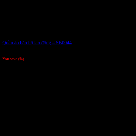
Quần áo bảo hộ lao động – SB0044
Giá liên hệ
You save
(
%)
Order