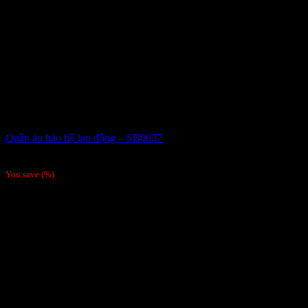
Quần áo bảo hộ lao động – SB0037
Giá liên hệ
You save
(
%)
Order