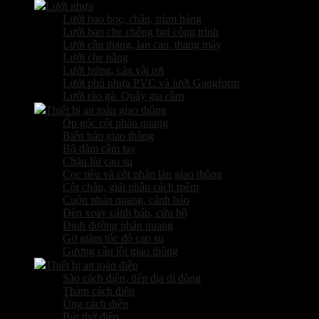
Lưới nhựa
Lưới bao bọc, chắn, trùm hàng
Lưới bao che chống bụi công trình
Lưới cầu thang, lan can, thang máy
Lưới che nắng
Lưới hứng, cản vật rơi
Lưới phủ nhựa PVC và lưới Gangform
Lưới rào gà. Quây gia cầm
Thiết bị an toàn giao thông
Ốp góc cột phản quang
Biển báo giao thông
Bộ đàm cầm tay
Chặn lùi cao su
Cọc tiêu và cột phân làn giao thông
Cột chắn, giải phân cách mềm
Cuộn phản quang, cảnh báo
Đèn xoay cảnh báo, cứu hộ
Đinh đường phản quang
Gờ giảm tốc độ cao su
Gương cầu lồi giao thông
Thiết bị an toàn điện
Sào cách điện, tiếp địa di động
Thảm cách điện
Ủng cách điện
Bút thử điện