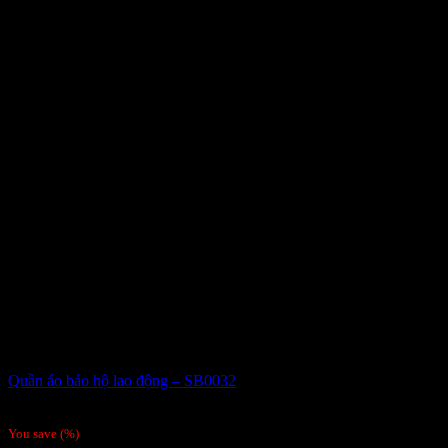
Quần áo bảo hộ lao động – SB0032
Giá liên hệ
You save
(
%)