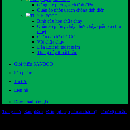
Găng tay phòng sạch tĩnh điện
Quần áo phòng sạch chống tĩnh điện
Thiết bị PCCC
Bình cứu hỏa chữa cháy
Quần áo phòng cháy chữa cháy, quần áo chịu
nhiệt
Chăn dập lửa PCCC
Vòi chữa cháy
Đèn Exit lối thoát hiểm
Thang dây thoát hiểm
Giới thiệu SANBOO
Sản phẩm
Tin tức
Liên hệ
Download báo giá
Trang chủ
/
Sản phẩm
/
Đồng phục, quần áo bảo hộ
/
Thư viện mẫu