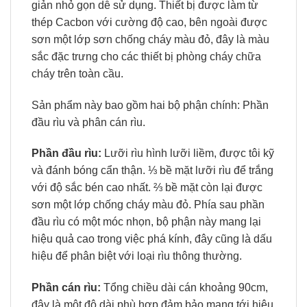
giản nhỏ gọn dễ sử dụng. Thiết bị được làm từ
thép Cacbon với cường độ cao, bên ngoài được
sơn một lớp sơn chống cháy màu đỏ, đây là màu
sắc đặc trưng cho các thiết bị phòng cháy chữa
cháy trên toàn cầu.
Sản phẩm này bao gồm hai bộ phận chính: Phần
đầu rìu và phân cán rìu.
Phần đầu rìu:
Lưỡi rìu hình lưỡi liềm, được tôi kỹ
và đánh bóng cẩn thận. ⅓ bề mặt lưỡi rìu để trắng
với độ sắc bén cao nhất. ⅔ bề mặt còn lại được
sơn một lớp chống cháy màu đỏ. Phía sau phần
đầu rìu có một móc nhọn, bộ phận này mang lại
hiệu quả cao trong việc phá kính, đây cũng là dấu
hiệu để phân biệt với loại rìu thông thường.
Phần cán rìu:
Tổng chiều dài cán khoảng 90cm,
đây là một độ dài phù hợp đảm bảo mang tới hiệu