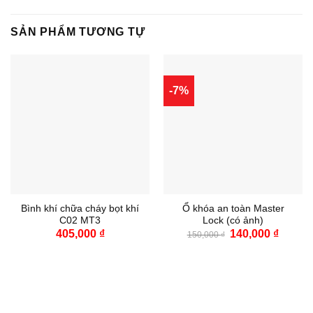
SẢN PHẨM TƯƠNG TỰ
-7%
Bình khí chữa cháy bọt khí
Ổ khóa an toàn Master
C02 MT3
Lock (có ảnh)
Giá
Giá
405,000
₫
140,000
₫
150,000
₫
gốc
hiện
là:
tại
150,000 ₫.
là:
140,000