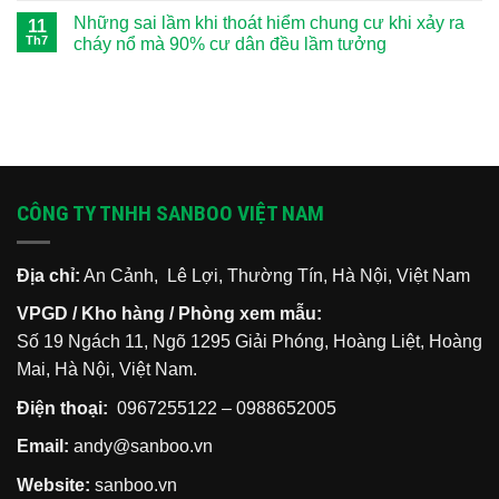
nạ
toàn
dây
có
Những sai lầm khi thoát hiểm chung cư khi xảy ra
thoát
diện
thoát
11
bình
hiểm
và
hiểm
luận
Th7
cháy nổ mà 90% cư dân đều lầm tưởng
các
có
ở
kỹ
cần
Hướng
Không
năng
thiết
dẫn
có
sinh
không?
diễn
bình
tồn
Hiểm
tập
luận
cốt
họa
thoát
ở
lõi
từ
hiểm
Những
khi
nhà
tại
sai
xảy
phố,
nhà:
lầm
ra
chung
Quy
khi
hỏa
cư
trình
thoát
CÔNG TY TNHH SANBOO VIỆT NAM
hoạn
thiếu
5
hiểm
lối
bước
chung
thoát
bảo
cư
vệ
khi
gia
xảy
Địa chỉ:
An Cảnh, Lê Lợi, Thường Tín, Hà Nội, Việt Nam
đình
ra
bạn
cháy
VPGD / Kho hàng / Phòng xem mẫu:
nổ
mà
Số 19 Ngách 11, Ngõ 1295 Giải Phóng, Hoàng Liệt, Hoàng
90%
cư
Mai, Hà Nội, Việt Nam.
dân
đều
lầm
Điện thoại:
0967255122
–
0988652005
tưởng
Email:
andy@sanboo.vn
Website:
sanboo.vn