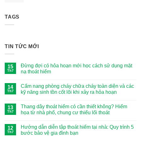
gốc
hiện
là:
tại
810,000 ₫.
là:
TAGS
780,000 ₫.
TIN TỨC MỚI
Đừng đợi có hỏa hoạn mới học cách sử dụng mặt
15
Th7
nạ thoát hiểm
Không
có
Cẩm nang phòng cháy chữa cháy toàn diện và các
14
bình
luận
Th7
kỹ năng sinh tồn cốt lõi khi xảy ra hỏa hoạn
ở
Đừng
Không
đợi
có
Thang dây thoát hiểm có cần thiết không? Hiểm
có
13
bình
hỏa
luận
Th7
họa từ nhà phố, chung cư thiếu lối thoát
hoạn
ở
mới
Cẩm
Không
học
nang
có
Hướng dẫn diễn tập thoát hiểm tại nhà: Quy trình 5
cách
phòng
12
bình
sử
cháy
luận
Th7
bước bảo vệ gia đình bạn
dụng
chữa
ở
mặt
cháy
Thang
Không