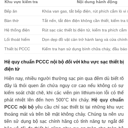
Khu vực kiểm tra
Nội dung hành động
Bếp ăn
Khóa van gas, tắt bếp điện, rút phích cắm lò vi
Bàn thờ
Tắt nến, tắt đèn điện không cần thiết, kiểm tra
Hệ thống điện
Rút sạc các thiết bị điện tử, kiểm tra phích cắm
Lối thoát hiểm
Dọn dẹp đồ vật cản trở hành lang và cửa chính
Thiết bị PCCC
Kiểm tra hạn sử dụng bình chữa cháy, đầu báo
Hệ quy chuẩn PCCC nội bộ đối với khu vực sạc thiết bị
điện tử
Hiện nay, nhiều người thường sạc pin qua đêm dù biết rõ
đây là thói quen ẩn chứa nguy cơ cao nếu không có sự
kiểm soát chặt chẽ, khi các viên pin lithium-ion lỗi có thể
phát nhiệt lên đến hơn 500°C khi cháy.
Hệ quy chuẩn
PCCC nội bộ
yêu cầu chỉ sạc thiết bị tại những khu vực
thoáng mát và trên bề mặt không cháy. Chúng ta nên ưu
tiên sử dụng bộ sạc chính hãng có tính năng tự ngắt để