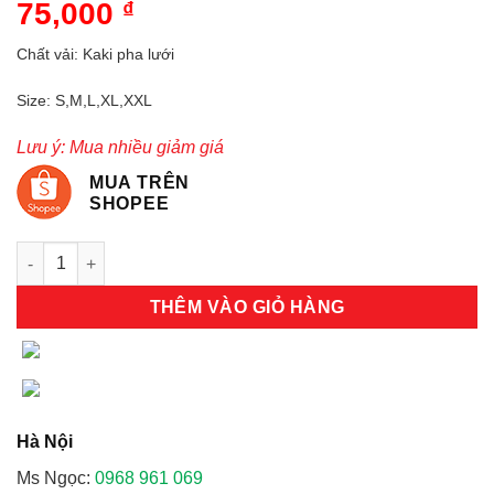
75,000
₫
Chất vải: Kaki pha lưới
Size: S,M,L,XL,XXL
Lưu ý: Mua nhiều giảm giá
MUA TRÊN
SHOPEE
Áo gile bảo hộ màu đỏ số lượng
THÊM VÀO GIỎ HÀNG
Hà Nội
Ms Ngọc:
0968 961 069