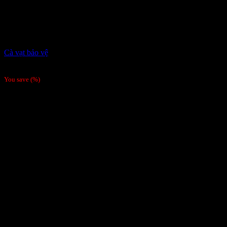
Cà vạt bảo vệ
Giá liên hệ
You save
(
%)