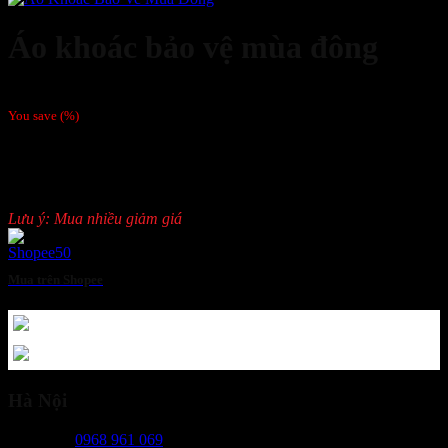
Áo khoác bảo vệ mùa đông
Giá liên hệ
You save
(
%)
Tên sản phẩm:
Áo khoác bảo vệ mùa đông
.
Màu sắc: Xanh tím than.
Kiểu sáng sản phẩm: dáng rộng vừa, nhiều size lựa chọn.
Lưu ý: Mua nhiều giảm giá
Mua trên Shopee
Hà Nội
Ms Ngọc:
0968 961 069