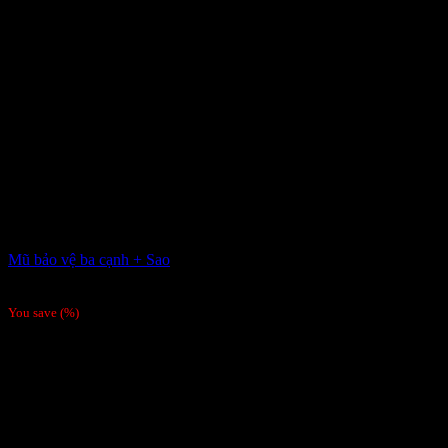
Mũ bảo vệ ba cạnh + Sao
Giá liên hệ
You save
(
%)