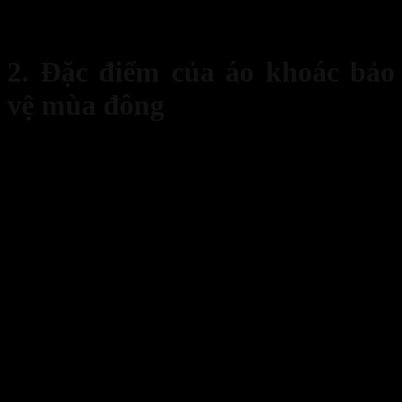
logo giúp họ tự tin hơn trong việc truyền tải hình ảnh và thương
hiệu của công ty, doanh nghiệp.
2. Đặc điểm của áo khoác bảo
vệ mùa đông