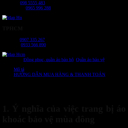
Mr Hiếu:
098 5555 483
Ms Phương:
0965 996 288
TPHCM
Ms Tâm:
0907 335 267
Mr Long:
0933 566 890
Danh mục:
Đồng phục, quần áo bảo hộ
,
Quần áo bảo vệ
Mô tả
HƯỚNG DẪN MUA HÀNG & THANH TOÁN
Việc chọn lựa địa chỉ bán
áo khoác bảo vệ mùa đông
uy tín có vai
trò vô cùng quan trọng. Hãy cùng tham khảo địa chỉ bán
áo khoác
bảo vệ mùa đông
uy tín, giá tận xưởng dưới đây nhé!
1. Ý nghĩa của việc trang bị áo
khoác bảo vệ mùa đông