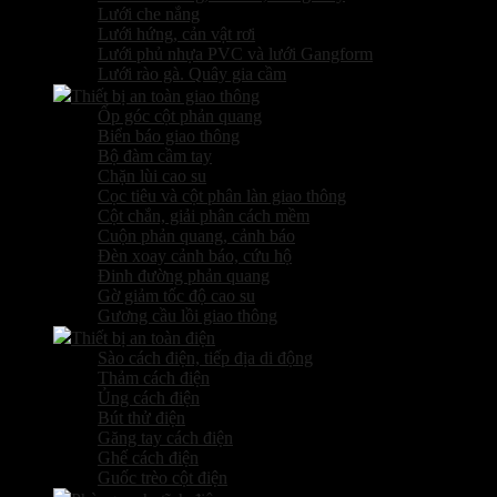
Lưới che nắng
Lưới hứng, cản vật rơi
Lưới phủ nhựa PVC và lưới Gangform
Lưới rào gà. Quây gia cầm
Thiết bị an toàn giao thông
Ốp góc cột phản quang
Biển báo giao thông
Bộ đàm cầm tay
Chặn lùi cao su
Cọc tiêu và cột phân làn giao thông
Cột chắn, giải phân cách mềm
Cuộn phản quang, cảnh báo
Đèn xoay cảnh báo, cứu hộ
Đinh đường phản quang
Gờ giảm tốc độ cao su
Gương cầu lồi giao thông
Thiết bị an toàn điện
Sào cách điện, tiếp địa di động
Thảm cách điện
Ủng cách điện
Bút thử điện
Găng tay cách điện
Ghế cách điện
Guốc trèo cột điện