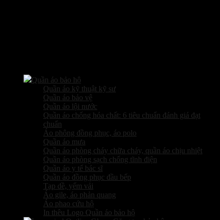
Các sản phẩm kinh doanh
Quần áo bảo hộ
Quần áo kỹ thuật kỹ sư
Quần áo bảo vệ
Quần áo lội nước
Quần áo chống hóa chất: 6 tiêu chuẩn đánh giá đạt
chuẩn
Áo phông đồng phục, áo polo
Quần áo mưa
Quần áo phòng cháy chữa cháy, quần áo chịu nhiệt
Quần áo phòng sạch chống tĩnh điện
Quần áo y tế bác sĩ
Quần áo đồng phục đầu bếp
Tạp dề, yếm vải
Áo gile, áo phản quang
Áo phao cứu hộ
In thêu Logo Quần áo bảo hộ