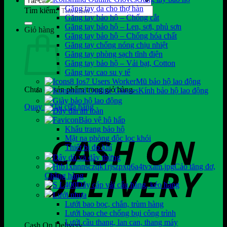
Găng tay da cho thợ hàn
Tìm kiếm:
Găng tay bảo hộ – Chống cắt
Găng tay bảo hộ – Len, sợi, phủ sơn
Giỏ hàng
Găng tay bảo hộ – Chống hóa chất
Găng tay chống nóng chịu nhiệt
Găng tay phòng sạch tĩnh điện
Găng tay bảo hộ – Vải bạt, Cotton
Găng tay cao su y tế
Mũ bảo hộ lao động
Chưa có sản phẩm trong giỏ hàng.
Kính bảo hộ lao động
Giày bảo hộ lao động
Quay trở lại cửa hàng
Dây đai an toàn
Bảo vệ hô hấp
Khẩu trang bảo hộ
Mặt nạ phòng độc lọc khói
Thiết bị đo khí
Dây dù và dây thừng
Cảo tăng đơ,
Chằng hàng
Dây cáp vải cẩu hàng, kéo hàng
Lưới nhựa
Lưới bao bọc, chắn, trùm hàng
Lưới bao che chống bụi công trình
Lưới cầu thang, lan can, thang máy
Cash On Delivery