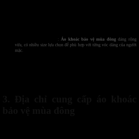
Áo khoác bảo vệ mùa đông cho cả nam và
nữ
Chất liệu vải: loại vải cotton 65/35 có ưu điểm thoáng, mát,
mịn. Sản phẩm sản xuất đúng theo tiêu chuẩn công nghệ cao
và hiện đại, đảm bảo an toàn cho người lao động .
Màu sắc sản phẩm: Màu xanh tím than
Kiểu dáng sản phẩm
:
Áo khoác bảo vệ mùa đông
dáng rộng
vừa, có nhiều size lựa chọn để phù hợp với từng vóc dáng của người
mặc.
Ưu điểm: Sản phẩm thiết kế đơn giản, dễ dàng sử dụng và
bảo quản, thích hợp trong môi trường làm việc của người lao
động.
Sau mỗi ngày làm việc, nên bảo quản bằng cách giặt sạch,
phơi khô . Để đảm bảo khi đi làm sẽ sạch sẽ và tăng thời gian
sử dụng của sản phẩm.
3. Địa chỉ cung cấp áo khoác
bảo vệ mùa đông
Một đội ngũ an ninh mặc trên mình bộ đồng phục gọn gàng tạo ra
một sự đồng đều, nghiêm túc và chuyên nghiệp.