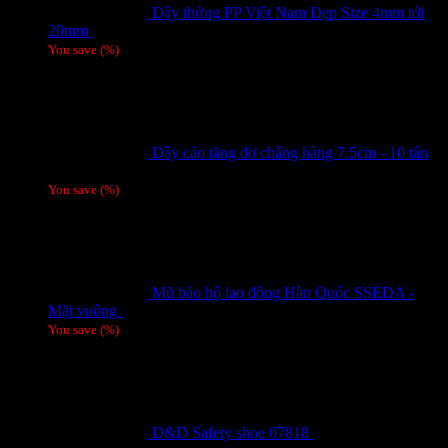
Dây thừng PP Việt Nam Đẹp Size 4mm tới
20mm
Giá liên hệ
You save
(
%)
Dây cảo tăng đơ chằng hàng 7.5cm - 10 tấn
Giá liên hệ
You save
(
%)
Mũ bảo hộ lao động Hàn Quốc SSEDA -
Mặt vuông
125,000
₫
You save
(
%)
D&D Safety shoe 07818
810,000
₫
Giá gốc