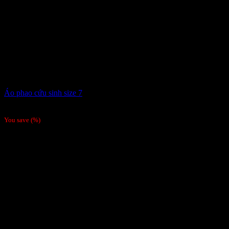
Áo phao cứu sinh size 7
Giá liên hệ
You save
(
%)