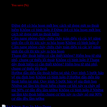
là: 810,000 ₫.
780,000
₫
Giá hiện tại là: 780,000 ₫.
/ 1 đôi
You save
(
%)
Tag
Tin tức mới
Đừng đợi có hỏa hoạn mới học cách sử dụng mặt nạ thoát
hiểm
Không có bình luận
ở Đừng đợi có hỏa hoạn mới học
cách sử dụng mặt nạ thoát hiểm
Cẩm nang phòng cháy chữa cháy toàn diện và các kỹ năng
sinh tồn cốt lõi khi xảy ra hỏa hoạn
Không có bình luận
ở
Cẩm nang phòng cháy chữa cháy toàn diện và các kỹ năng
sinh tồn cốt lõi khi xảy ra hỏa hoạn
Thang dây thoát hiểm có cần thiết không? Hiểm họa từ nhà
phố, chung cư thiếu lối thoát
Không có bình luận
ở Thang
dây thoát hiểm có cần thiết không? Hiểm họa từ nhà phố,
chung cư thiếu lối thoát
Hướng dẫn diễn tập thoát hiểm tại nhà: Quy trình 5 bước bảo
vệ gia đình bạn
Không có bình luận
ở Hướng dẫn diễn tập
thoát hiểm tại nhà: Quy trình 5 bước bảo vệ gia đình bạn
Những sai lầm khi thoát hiểm chung cư khi xảy ra cháy nổ
mà 90% cư dân đều lầm tưởng
Không có bình luận
ở Những
sai lầm khi thoát hiểm chung cư khi xảy ra cháy nổ mà 90%
cư dân đều lầm tưởng