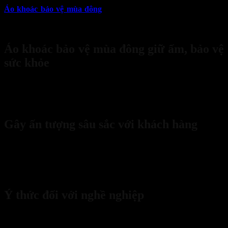
Áo khoác bảo vệ mùa đông
tôn thêm nét sang trọng của công ty
và là giải pháp bảo vệ sức khoẻ nhân viên tối ưu nhất giữa những
ngày đông giá lạnh.
Áo khoác bảo vệ mùa đông giữ ấm, bảo vệ
sức khỏe
Mùa đông lạnh giá nên việc giữ ấm cơ thể đảm bảo sức khỏe cho
nhân viên bảo vệ là quan trọng. Bởi bộ phận bảo vệ đảm nhận an
ninh cho công ty vậy nên cần đảm bảo sức khỏe tốt.
Gây ấn tượng sâu sắc với khách hàng
Doanh nghiệp sẽ tạo dựng được hình ảnh chuyên nghiệp trong mắt
khách hàng khi trang bị
áo khoác bảo vệ mùa đông
. Đội ngũ bảo
vệ sẽ chuyên nghiệp hơn được đông đảo khách hàng in sâu trong trí
nhớ. Tạo được sự uy tín
Ý thức đối với nghề nghiệp
Khi mang lên người đồng phục, người công nhân sẽ tập trung hơn
vào công việc. Bên cạnh đó,
áo khoác bảo vệ mùa đông
được in