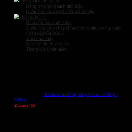
Phòng sạch, tĩnh điện
Găng tay phòng sạch tĩnh điện
Quần áo phòng sạch chống tĩnh điện
Thiết bị PCCC
Bình cứu hỏa chữa cháy
Quần áo phòng cháy chữa cháy, quần áo chịu nhiệt
Chăn dập lửa PCCC
Vòi chữa cháy
Đèn Exit lối thoát hiểm
Thang dây thoát hiểm
Sản phẩm hot
Khóa cam chằng hàng 2.5cm - 250kg -
500kg
Giá liên hệ
You save
(
%)