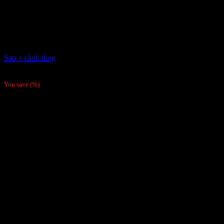
Sao + cành tùng
Giá liên hệ
You save
(
%)