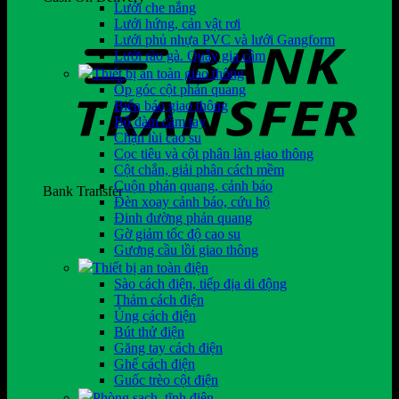
Lưới che nắng
Lưới hứng, cản vật rơi
Lưới phủ nhựa PVC và lưới Gangform
Lưới rào gà. Quây gia cầm
Thiết bị an toàn giao thông
Ốp góc cột phản quang
Biển báo giao thông
Bộ đàm cầm tay
Chặn lùi cao su
Cọc tiêu và cột phân làn giao thông
Cột chắn, giải phân cách mềm
Cuộn phản quang, cảnh báo
Bank Transfer
Đèn xoay cảnh báo, cứu hộ
Đinh đường phản quang
Gờ giảm tốc độ cao su
Gương cầu lồi giao thông
Thiết bị an toàn điện
Sào cách điện, tiếp địa di động
Thảm cách điện
Ủng cách điện
Bút thử điện
Găng tay cách điện
Ghế cách điện
Guốc trèo cột điện
Phòng sạch, tĩnh điện