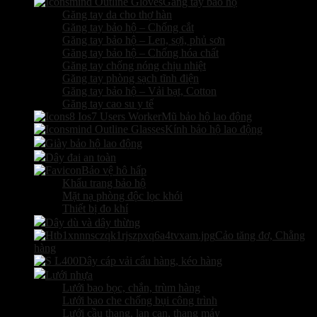
Găng tay bảo hộ
Găng tay da cho thợ hàn
Găng tay bảo hộ – Chống cắt
Găng tay bảo hộ – Len, sợi, phủ sơn
Găng tay bảo hộ – Chống hóa chất
Găng tay chống nóng chịu nhiệt
Găng tay phòng sạch tĩnh điện
Găng tay bảo hộ – Vải bạt, Cotton
Găng tay cao su y tế
Mũ bảo hộ lao động
Kính bảo hộ lao động
Giày bảo hộ lao động
Dây đai an toàn
Bảo vệ hô hấp
Khẩu trang bảo hộ
Mặt nạ phòng độc lọc khói
Thiết bị đo khí
Dây dù và dây thừng
Cảo tăng đơ, Chằng
hàng
Dây cáp vải cẩu hàng, kéo hàng
Lưới nhựa
Lưới bao bọc, chắn, trùm hàng
Lưới bao che chống bụi công trình
Lưới cầu thang, lan can, thang máy