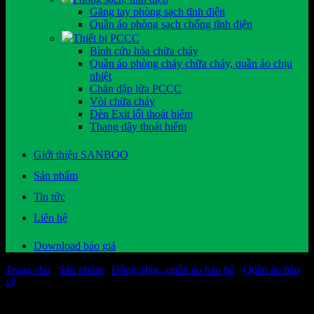
Găng tay phòng sạch tĩnh điện
Quần áo phòng sạch chống tĩnh điện
Thiết bị PCCC
Bình cứu hỏa chữa cháy
Quần áo phòng cháy chữa cháy, quần áo chịu
nhiệt
Chăn dập lửa PCCC
Vòi chữa cháy
Đèn Exit lối thoát hiểm
Thang dây thoát hiểm
Giới thiệu SANBOO
Sản phẩm
Tin tức
Liên hệ
Download báo giá
Trang chủ
/
Sản phẩm
/
Đồng phục, quần áo bảo hộ
/
Quần áo bảo
vệ