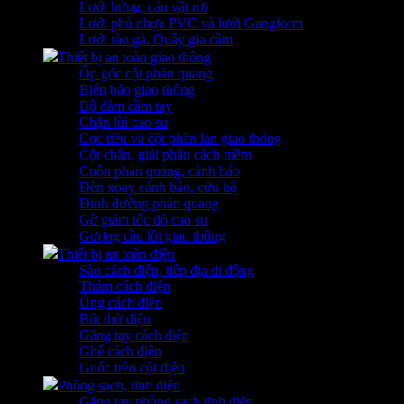
Lưới hứng, cản vật rơi
Lưới phủ nhựa PVC và lưới Gangform
Lưới rào gà. Quây gia cầm
Thiết bị an toàn giao thông
Ốp góc cột phản quang
Biển báo giao thông
Bộ đàm cầm tay
Chặn lùi cao su
Cọc tiêu và cột phân làn giao thông
Cột chắn, giải phân cách mềm
Cuộn phản quang, cảnh báo
Đèn xoay cảnh báo, cứu hộ
Đinh đường phản quang
Gờ giảm tốc độ cao su
Gương cầu lồi giao thông
Thiết bị an toàn điện
Sào cách điện, tiếp địa di động
Thảm cách điện
Ủng cách điện
Bút thử điện
Găng tay cách điện
Ghế cách điện
Guốc trèo cột điện
Phòng sạch, tĩnh điện
Găng tay phòng sạch tĩnh điện