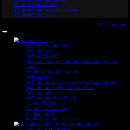
Chính sách đổi trả hàng
Chính sách vận chuyển, giao nhận
Chính sách thanh toán
Copyright 2026 ©
sanboo.com.vn
. Developed by
PSDesigner.net
Quần áo bảo hộ
Quần áo kỹ thuật kỹ sư
Quần áo bảo vệ
Quần áo lội nước
Quần áo chống hóa chất: 6 tiêu chuẩn đánh giá đạt
chuẩn
Áo phông đồng phục, áo polo
Quần áo mưa
Quần áo phòng cháy chữa cháy, quần áo chịu nhiệt
Quần áo phòng sạch chống tĩnh điện
Quần áo y tế bác sĩ
Quần áo đồng phục đầu bếp
Tạp dề, yếm vải
Áo gile, áo phản quang
Áo phao cứu hộ
In thêu Logo Quần áo bảo hộ
Găng tay bảo hộ
Găng tay da cho thợ hàn