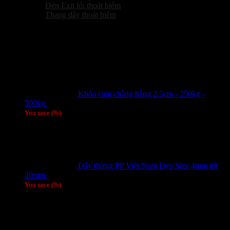
Đèn Exit lối thoát hiểm
Thang dây thoát hiểm
Sản phẩm hot
Khóa cam chằng hàng 2.5cm - 250kg -
500kg
Giá liên hệ
You save
(
%)
Dây thừng PP Việt Nam Đẹp Size 4mm tới
20mm
Giá liên hệ
You save
(
%)