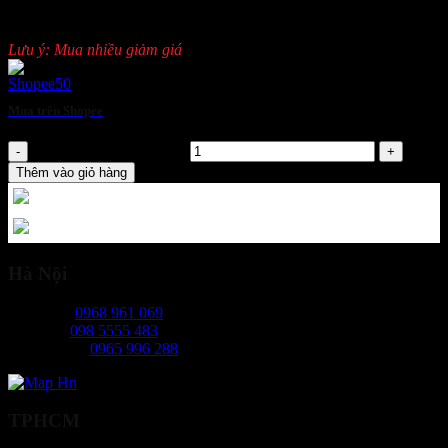
Màu sắc: Màu xanh hoặc đặt theo yêu cầu
Lưu ý: Mua nhiều giảm giá
Mua trên Shopee
Áo phòng dịch số lượng
Thêm vào giỏ hàng
Hà Nội
Ms Ngọc:
0968 961 069
Mr Hiếu:
098 5555 483
Ms Phương:
0965 996 288
TPHCM