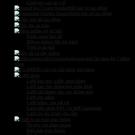
Găng tay cao su y tế
Mũ bảo hộ lao động
Kính bảo hộ lao động
Giày bảo hộ lao động
Dây đai an toàn
Bảo vệ hô hấp
Khẩu trang bảo hộ
Mặt nạ phòng độc lọc khói
Thiết bị đo khí
Dây dù và dây thừng
Cảo tăng đơ, Chằng
hàng
Dây cáp vải cẩu hàng, kéo hàng
Lưới nhựa
Lưới bao bọc, chắn, trùm hàng
Lưới bao che chống bụi công trình
Lưới cầu thang, lan can, thang máy
Lưới che nắng
Lưới hứng, cản vật rơi
Lưới phủ nhựa PVC và lưới Gangform
Lưới rào gà. Quây gia cầm
Thiết bị an toàn giao thông
Ốp góc cột phản quang
Biển báo giao thông