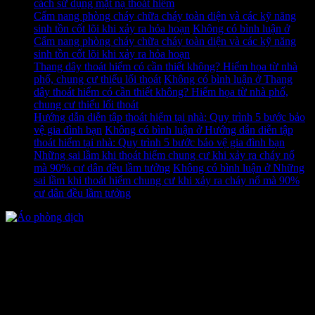
cách sử dụng mặt nạ thoát hiểm
Cẩm nang phòng cháy chữa cháy toàn diện và các kỹ năng
sinh tồn cốt lõi khi xảy ra hỏa hoạn
Không có bình luận
ở
Cẩm nang phòng cháy chữa cháy toàn diện và các kỹ năng
sinh tồn cốt lõi khi xảy ra hỏa hoạn
Thang dây thoát hiểm có cần thiết không? Hiểm họa từ nhà
phố, chung cư thiếu lối thoát
Không có bình luận
ở Thang
dây thoát hiểm có cần thiết không? Hiểm họa từ nhà phố,
chung cư thiếu lối thoát
Hướng dẫn diễn tập thoát hiểm tại nhà: Quy trình 5 bước bảo
vệ gia đình bạn
Không có bình luận
ở Hướng dẫn diễn tập
thoát hiểm tại nhà: Quy trình 5 bước bảo vệ gia đình bạn
Những sai lầm khi thoát hiểm chung cư khi xảy ra cháy nổ
mà 90% cư dân đều lầm tưởng
Không có bình luận
ở Những
sai lầm khi thoát hiểm chung cư khi xảy ra cháy nổ mà 90%
cư dân đều lầm tưởng