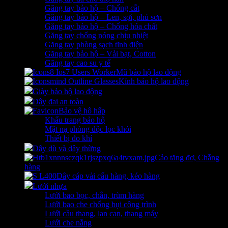
Găng tay bảo hộ – Chống cắt
Găng tay bảo hộ – Len, sợi, phủ sơn
Găng tay bảo hộ – Chống hóa chất
Găng tay chống nóng chịu nhiệt
Găng tay phòng sạch tĩnh điện
Găng tay bảo hộ – Vải bạt, Cotton
Găng tay cao su y tế
Mũ bảo hộ lao động
Kính bảo hộ lao động
Giày bảo hộ lao động
Dây đai an toàn
Bảo vệ hô hấp
Khẩu trang bảo hộ
Mặt nạ phòng độc lọc khói
Thiết bị đo khí
Dây dù và dây thừng
Cảo tăng đơ, Chằng
hàng
Dây cáp vải cẩu hàng, kéo hàng
Lưới nhựa
Lưới bao bọc, chắn, trùm hàng
Lưới bao che chống bụi công trình
Lưới cầu thang, lan can, thang máy
Lưới che nắng