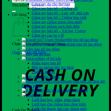
Găng tay da cho thợ hàn
Tìm kiếm:
Găng tay bảo hộ – Chống cắt
Găng tay bảo hộ – Len, sợi, phủ sơn
Giỏ hàng
Găng tay bảo hộ – Chống hóa chất
Găng tay chống nóng chịu nhiệt
Găng tay phòng sạch tĩnh điện
Găng tay bảo hộ – Vải bạt, Cotton
Găng tay cao su y tế
Mũ bảo hộ lao động
Chưa có sản phẩm trong giỏ hàng.
Kính bảo hộ lao động
Giày bảo hộ lao động
Quay trở lại cửa hàng
Dây đai an toàn
Bảo vệ hô hấp
Khẩu trang bảo hộ
Mặt nạ phòng độc lọc khói
Thiết bị đo khí
Dây dù và dây thừng
Cảo tăng đơ,
Chằng hàng
Dây cáp vải cẩu hàng, kéo hàng
Lưới nhựa
Lưới bao bọc, chắn, trùm hàng
Lưới bao che chống bụi công trình
Lưới cầu thang, lan can, thang máy
Cash On Delivery