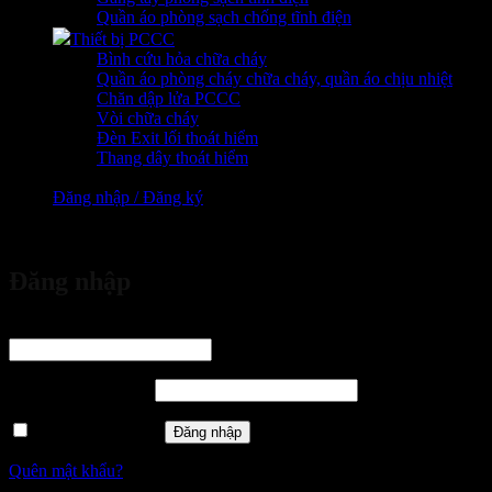
Quần áo phòng sạch chống tĩnh điện
Thiết bị PCCC
Bình cứu hỏa chữa cháy
Quần áo phòng cháy chữa cháy, quần áo chịu nhiệt
Chăn dập lửa PCCC
Vòi chữa cháy
Đèn Exit lối thoát hiểm
Thang dây thoát hiểm
Đăng nhập / Đăng ký
vừa đặt mua
Đăng nhập
Tên tài khoản hoặc địa chỉ email
*
Bắt buộc
Mật khẩu
*
Bắt buộc
Ghi nhớ mật khẩu
Đăng nhập
Quên mật khẩu?