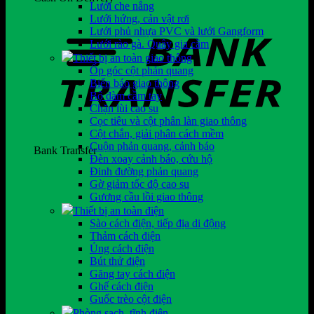
Lưới che nắng
Lưới hứng, cản vật rơi
Lưới phủ nhựa PVC và lưới Gangform
Lưới rào gà. Quây gia cầm
Thiết bị an toàn giao thông
Ốp góc cột phản quang
Biển báo giao thông
Bộ đàm cầm tay
Chặn lùi cao su
Cọc tiêu và cột phân làn giao thông
Cột chắn, giải phân cách mềm
Cuộn phản quang, cảnh báo
Bank Transfer
Đèn xoay cảnh báo, cứu hộ
Đinh đường phản quang
Gờ giảm tốc độ cao su
Gương cầu lồi giao thông
Thiết bị an toàn điện
Sào cách điện, tiếp địa di động
Thảm cách điện
Ủng cách điện
Bút thử điện
Găng tay cách điện
Ghế cách điện
Guốc trèo cột điện
Phòng sạch, tĩnh điện