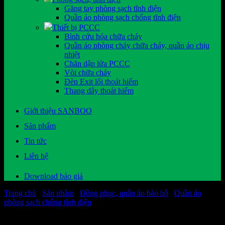
Găng tay phòng sạch tĩnh điện
Quần áo phòng sạch chống tĩnh điện
Thiết bị PCCC
Bình cứu hỏa chữa cháy
Quần áo phòng cháy chữa cháy, quần áo chịu
nhiệt
Chăn dập lửa PCCC
Vòi chữa cháy
Đèn Exit lối thoát hiểm
Thang dây thoát hiểm
Giới thiệu SANBOO
Sản phẩm
Tin tức
Liên hệ
Download báo giá
Trang chủ
/
Sản phẩm
/
Đồng phục, quần áo bảo hộ
/
Quần áo
phòng sạch chống tĩnh điện
Các sản phẩm kinh doanh