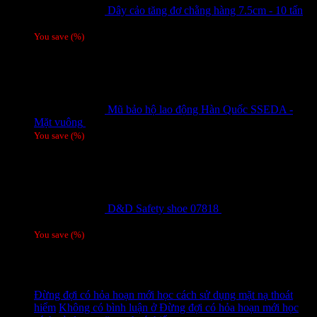
Dây cảo tăng đơ chằng hàng 7.5cm - 10 tấn
Giá liên hệ
You save
(
%)
Mũ bảo hộ lao động Hàn Quốc SSEDA -
Mặt vuông
125,000
₫
You save
(
%)
D&D Safety shoe 07818
810,000
₫
Giá gốc
là: 810,000 ₫.
780,000
₫
Giá hiện tại là: 780,000 ₫.
/ 1 đôi
You save
(
%)
Tag
Tin tức mới
Đừng đợi có hỏa hoạn mới học cách sử dụng mặt nạ thoát
hiểm
Không có bình luận
ở Đừng đợi có hỏa hoạn mới học