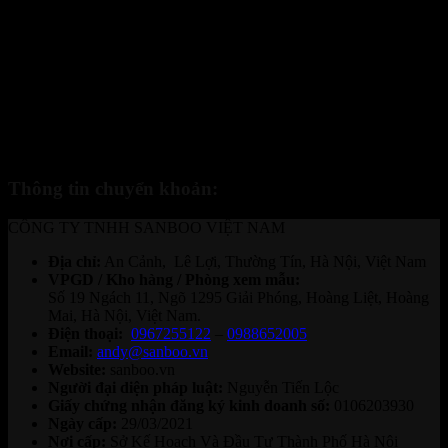
Hiện tại, chúng tôi mới chỉ cung cấp 2 hình thức thanh toán: (1).
nhận hàng thanh toán và (2). thanh toán chuyển khoản. - 1. Quý
khách đặt hàng và được nhân viên xác nhận qua cuộc gọi trực tiếp.
Qua đó, chúng tôi gửi hàng về cho quý khách thông qua dịch vụ
ship COD. Quý khách nhận hàng, kiểm tra hàng và thanh toán trực
tiếp cho nhân viên bưu phát. - 2: Quý khách chuyển khoản trước
cho chúng tôi qua tài khoản nhân hàng, và chúng tôi sẽ gửi chuyển
phát nhanh cho quý khách:
Thông tin chuyển khoản:
CÔNG TY TNHH SANBOO VIỆT NAM
Địa chỉ:
An Cảnh, Lê Lợi, Thường Tín, Hà Nội, Việt Nam
VPGD / Kho hàng / Phòng xem mẫu:
Số 19 Ngách 11, Ngõ 1295 Giải Phóng, Hoàng Liệt, Hoàng
Mai, Hà Nội, Việt Nam.
Điện thoại:
0967255122
–
0988652005
Email:
andy@sanboo.vn
Website:
sanboo.vn
Người đại diện pháp luật:
Nguyễn Tiến Lộc
Giấy chứng nhận đăng ký kinh doanh số:
0106203930
Ngày cấp:
29/03/2021
Nơi cấp:
Sở Kế Hoạch Và Đầu Tư Thành Phố Hà Nội