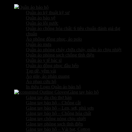
Quần áo bảo hộ
Quần áo kỹ thuật kỹ sư
Quần áo bảo vệ
Quần áo lội nước
Quần áo chống hóa chất: 6 tiêu chuẩn đánh giá đạt
chuẩn
Áo phông đồng phục, áo polo
Quần áo mưa
Quần áo phòng cháy chữa cháy, quần áo chịu nhiệt
Quần áo phòng sạch chống tĩnh điện
Quần áo y tế bác sĩ
Quần áo đồng phục đầu bếp
Tạp dề, yếm vải
Áo gile, áo phản quang
Áo phao cứu hộ
In thêu Logo Quần áo bảo hộ
Găng tay bảo hộ
Găng tay da cho thợ hàn
Găng tay bảo hộ – Chống cắt
Găng tay bảo hộ – Len, sợi, phủ sơn
Găng tay bảo hộ – Chống hóa chất
Găng tay chống nóng chịu nhiệt
Găng tay phòng sạch tĩnh điện
Găng tay bảo hộ – Vải bạt, Cotton