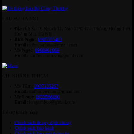
TRỤ SỞ HÀ NỘI
Địa chỉ:
Số 19 Ngách 11, Ngõ 1295 Giải Phóng, Hoàng Liệt,
Hoàng Mai, Hà Nội
Bích Ngọc:
0985555483
Email:
sales.sanboo@gmail.com
Ms Ngọc:
0968961069
Email:
sanboo.com.vn@gmail.com
CHI NHÁNH TPHCM
Ms Tâm:
0907335267
Email:
sanboovietnam@gmail.com
Mr Long:
0933566890
Email:
longsanboo@gmail.com
Hỗ trợ khách hàng
Chính sách & quy định chung
Chính sách bảo hành
Chính sách bảo mật thông tin