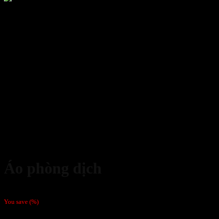
Áo phòng dịch
45,000
₫
You save
(
%)
Chất liệu: Vải không dệt