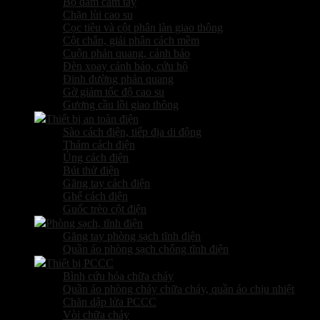
Bộ đàm cầm tay
Chặn lùi cao su
Cọc tiêu và cột phân làn giao thông
Cột chắn, giải phân cách mềm
Cuộn phản quang, cảnh báo
Đèn xoay cảnh báo, cứu hộ
Đinh đường phản quang
Gờ giảm tốc độ cao su
Gương cầu lồi giao thông
Thiết bị an toàn điện
Sào cách điện, tiếp địa di động
Thảm cách điện
Ủng cách điện
Bút thử điện
Găng tay cách điện
Ghế cách điện
Guốc trèo cột điện
Phòng sạch, tĩnh điện
Găng tay phòng sạch tĩnh điện
Quần áo phòng sạch chống tĩnh điện
Thiết bị PCCC
Bình cứu hỏa chữa cháy
Quần áo phòng cháy chữa cháy, quần áo chịu nhiệt
Chăn dập lửa PCCC
Vòi chữa cháy