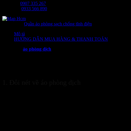
Ms Tâm:
0907 335 267
Mr Long:
0933 566 890
Danh mục:
Quần áo phòng sạch chống tĩnh điện
Mô tả
HƯỚNG DẪN MUA HÀNG & THANH TOÁN
Ngày nay,
áo phòng dịch
đã rất quen thuộc đối với người dân Việt
Nam. Sản phẩm được xem là món đồ bảo hộ cấp thiết giúp bảo vệ
con người một cách tốt nhất, hạn chế các khả năng xâm nhập của vi
khuẩn, virus vào cơ thể con người. Trong bài viết dưới đây cùng
chúng tôi tìm hiểu chi tiết về sản phẩm nhé!
1. Đôi nét về áo phòng dịch
Áo phòng dịch
là thiết bị bảo hộ cá nhân, được dùng chủ yếu trong
các công tác phòng chống dịch bệnh. Hầu hết chúng được sản xuất
dưới dạng sử dụng một lần nên rất tiện dụng và bảo đảm cho việc
phòng chống dịch bệnh lây lan. Mục đích chính của áo phòng dịch
chính là ngăn chặn những nguy cơ lây nhiễm khi bề mặt cơ thể
người có tiếp xúc gần giọt bắn hay virus cũng như một số chất hoá
học độc hại. Đặc biệt là đối với những tiếp xúc với người đang