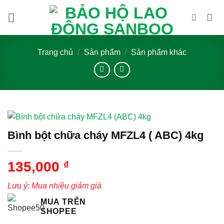
Bỏ
qua
nội
dung
Trang chủ
/
Sản phẩm
/
Sản phẩm khác
Bình bột chữa cháy MFZL4 ( ABC) 4kg
135,000
₫
Lưu ý: Mua nhiều giảm giá
MUA TRÊN
SHOPEE