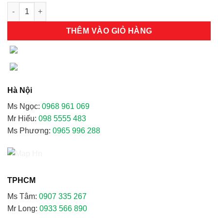
Bình bột chữa cháy MFZL4 ( ABC) 4kg số lượng
THÊM VÀO GIỎ HÀNG
Hà Nội
Ms Ngọc:
0968 961 069
Mr Hiếu:
098 5555 483
Ms Phương:
0965 996 288
TPHCM
Ms Tâm:
0907 335 267
Mr Long:
0933 566 890