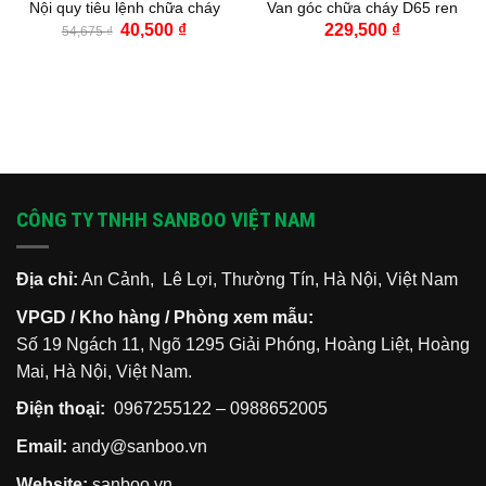
Nội quy tiêu lệnh chữa cháy
Van góc chữa cháy D65 ren
Giá
Giá
40,500
₫
229,500
₫
54,675
₫
gốc
hiện
là:
tại
54,675 ₫.
là:
40,500 ₫.
CÔNG TY TNHH SANBOO VIỆT NAM
Địa chỉ:
An Cảnh, Lê Lợi, Thường Tín, Hà Nội, Việt Nam
VPGD / Kho hàng / Phòng xem mẫu:
Số 19 Ngách 11, Ngõ 1295 Giải Phóng, Hoàng Liệt, Hoàng
Mai, Hà Nội, Việt Nam.
Điện thoại:
0967255122
–
0988652005
Email:
andy@sanboo.vn
Website:
sanboo.vn