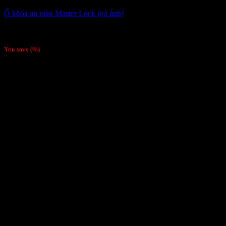
Ổ khóa an toàn Master Lock (có ảnh)
150,000
₫
Giá gốc là: 150,000 ₫.
140,000
₫
Giá hiện tại là:
140,000 ₫.
You save
(
%)
-34%