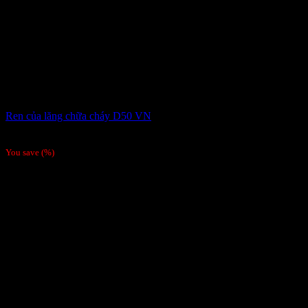
Ren của lăng chữa cháy D50 VN
70,000
₫
Giá gốc là: 70,000 ₫.
47,250
₫
Giá hiện tại là: 47,250 ₫.
You save
(
%)
-4%