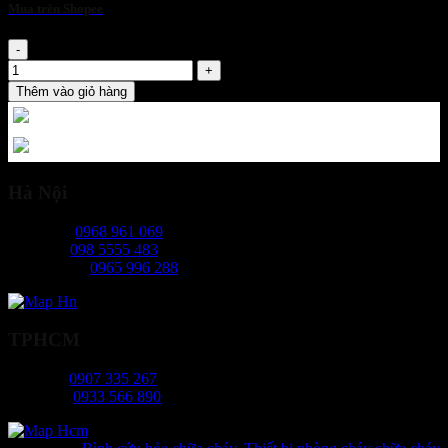
Mua trên Shopee
Bình chữa cháy tự động XZFTB6 BC 6KG BC số lượng
Thêm vào giỏ hàng
Hà Nội
Ms Ngọc:
0968 961 069
Mr Hiếu:
098 5555 483
Ms Phương:
0965 996 288
TPHCM
Ms Tâm:
0907 335 267
Mr Long:
0933 566 890