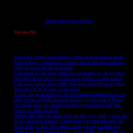
D&D Safety shoe 07818
810,000
₫
Giá gốc
là: 810,000 ₫.
780,000
₫
Giá hiện tại là: 780,000 ₫.
/ 1 đôi
You save
(
%)
Tag
Tin tức mới
Đừng đợi có hỏa hoạn mới học cách sử dụng mặt nạ thoát
hiểm
Không có bình luận
ở Đừng đợi có hỏa hoạn mới học
cách sử dụng mặt nạ thoát hiểm
Cẩm nang phòng cháy chữa cháy toàn diện và các kỹ năng
sinh tồn cốt lõi khi xảy ra hỏa hoạn
Không có bình luận
ở
Cẩm nang phòng cháy chữa cháy toàn diện và các kỹ năng
sinh tồn cốt lõi khi xảy ra hỏa hoạn
Thang dây thoát hiểm có cần thiết không? Hiểm họa từ nhà
phố, chung cư thiếu lối thoát
Không có bình luận
ở Thang
dây thoát hiểm có cần thiết không? Hiểm họa từ nhà phố,
chung cư thiếu lối thoát
Hướng dẫn diễn tập thoát hiểm tại nhà: Quy trình 5 bước bảo
vệ gia đình bạn
Không có bình luận
ở Hướng dẫn diễn tập
thoát hiểm tại nhà: Quy trình 5 bước bảo vệ gia đình bạn
Những sai lầm khi thoát hiểm chung cư khi xảy ra cháy nổ