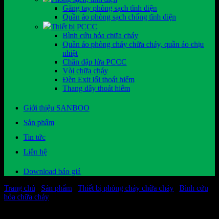
Găng tay phòng sạch tĩnh điện
Quần áo phòng sạch chống tĩnh điện
Thiết bị PCCC
Bình cứu hỏa chữa cháy
Quần áo phòng cháy chữa cháy, quần áo chịu
nhiệt
Chăn dập lửa PCCC
Vòi chữa cháy
Đèn Exit lối thoát hiểm
Thang dây thoát hiểm
Giới thiệu SANBOO
Sản phẩm
Tin tức
Liên hệ
Download báo giá
Trang chủ
/
Sản phẩm
/
Thiết bị phòng cháy chữa cháy
/
Bình cứu
hỏa chữa cháy