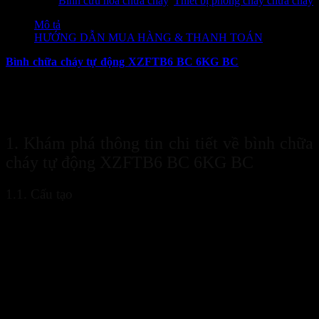
Danh mục:
Bình cứu hỏa chữa cháy
,
Thiết bị phòng cháy chữa cháy
Mô tả
HƯỚNG DẪN MUA HÀNG & THANH TOÁN
Bình chữa cháy tự động XZFTB6 BC 6KG BC
là loại bình treo
tường, có cấu trúc hình cầu. Do vậy, chúng có kích thước nhỏ gọn,
tiện lợi để có thể treo tường. Đặc biệt, loại bình này có đầu cảm biến
nhiệt và móc để treo lên tường. Chúng hoạt động rất ổn định và hiệu
quả chữa cao trong một thời gian nhanh chóng.
1. Khám phá thông tin chi tiết về bình chữa
cháy tự động XZFTB6 BC 6KG BC
1.1. Cấu tạo
Bình chữa cháy tự động XZFTB6 BC 6KG BC
có cấu tạo rất
đơn giản, gồm có các bộ phận:
Thân bình: được chế tạo từ thép đúc.
Vỏ bình: Được sơn lớp sơn màu đỏ lên trên. Có ghi những
thông tin sản phẩm và tem sản phẩm trên đó.
Chốt tự động: có chức năng cảm ứng nhiệt là đầu Sprinkler
bên trên.