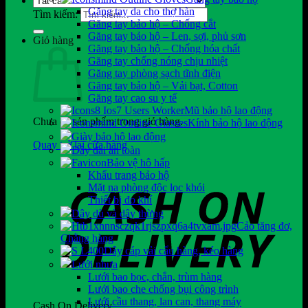
Găng tay da cho thợ hàn
Tìm kiếm:
Găng tay bảo hộ – Chống cắt
Găng tay bảo hộ – Len, sợi, phủ sơn
Giỏ hàng
Găng tay bảo hộ – Chống hóa chất
Găng tay chống nóng chịu nhiệt
Găng tay phòng sạch tĩnh điện
Găng tay bảo hộ – Vải bạt, Cotton
Găng tay cao su y tế
Mũ bảo hộ lao động
Chưa có sản phẩm trong giỏ hàng.
Kính bảo hộ lao động
Giày bảo hộ lao động
Quay trở lại cửa hàng
Dây đai an toàn
Bảo vệ hô hấp
Khẩu trang bảo hộ
Mặt nạ phòng độc lọc khói
Thiết bị đo khí
Dây dù và dây thừng
Cảo tăng đơ,
Chằng hàng
Dây cáp vải cẩu hàng, kéo hàng
Lưới nhựa
Lưới bao bọc, chắn, trùm hàng
Lưới bao che chống bụi công trình
Lưới cầu thang, lan can, thang máy
Cash On Delivery