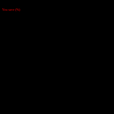
150,000
₫
Giá gốc là: 150,000 ₫.
99,000
₫
Giá hiện tại là: 99,000 ₫.
You save
(
%)