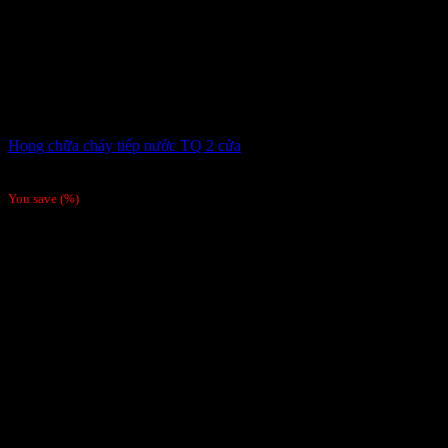
Họng chữa cháy tiếp nước TQ 2 cửa
810,000
₫
You save
(
%)
-26%