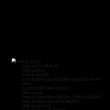
Các sản phẩm kinh doanh
Quần áo bảo hộ
Quần áo kỹ thuật kỹ sư
Quần áo bảo vệ
Quần áo lội nước
Quần áo chống hóa chất: 6 tiêu chuẩn đánh giá đạt
chuẩn
Áo phông đồng phục, áo polo
Quần áo mưa
Quần áo phòng cháy chữa cháy, quần áo chịu nhiệt
Quần áo phòng sạch chống tĩnh điện
Quần áo y tế bác sĩ
Quần áo đồng phục đầu bếp