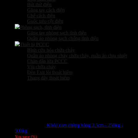
Bút thử điện
Găng tay cách điện
Ghế cách điện
Guốc trèo cột điện
Phòng sạch, tĩnh điện
Găng tay phòng sạch tĩnh điện
Quần áo phòng sạch chống tĩnh điện
Thiết bị PCCC
Bình cứu hỏa chữa cháy
Quần áo phòng cháy chữa cháy, quần áo chịu nhiệt
Chăn dập lửa PCCC
Vòi chữa cháy
Đèn Exit lối thoát hiểm
Thang dây thoát hiểm
Sản phẩm hot
Khóa cam chằng hàng 2.5cm - 250kg -
500kg
Giá liên hệ
You save
(
%)