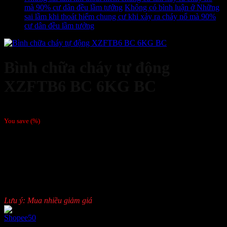
mà 90% cư dân đều lầm tưởng
Không có bình luận
ở Những
sai lầm khi thoát hiểm chung cư khi xảy ra cháy nổ mà 90%
cư dân đều lầm tưởng
Bình chữa cháy tự động
XZFTB6 BC 6KG BC
418,000
₫
You save
(
%)
Trọng lượng chất chữa cháy:
06 kg.
Trọng lượng cả vỏ:
~7,5 kg.
Đường kính ngoài:
30 cm.
Đường kính trong:
28,2 cm.
Chủng loại:
Treo tường.
Chất chữa cháy:
Bột BC.
Lưu ý: Mua nhiều giảm giá