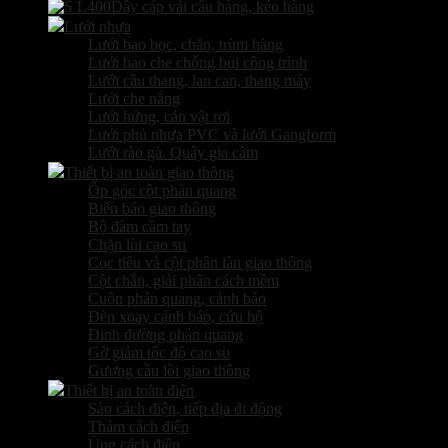
Dây cáp vải cẩu hàng, kéo hàng
Lưới nhựa
Lưới bao bọc, chắn, trùm hàng
Lưới bao che chống bụi công trình
Lưới cầu thang, lan can, thang máy
Lưới che nắng
Lưới hứng, cản vật rơi
Lưới phủ nhựa PVC và lưới Gangform
Lưới rào gà. Quây gia cầm
Thiết bị an toàn giao thông
Ốp góc cột phản quang
Biển báo giao thông
Bộ đàm cầm tay
Chặn lùi cao su
Cọc tiêu và cột phân làn giao thông
Cột chắn, giải phân cách mềm
Cuộn phản quang, cảnh báo
Đèn xoay cảnh báo, cứu hộ
Đinh đường phản quang
Gờ giảm tốc độ cao su
Gương cầu lồi giao thông
Thiết bị an toàn điện
Sào cách điện, tiếp địa di động
Thảm cách điện
Ủng cách điện