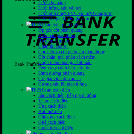
Lưới che nắng
Lưới hứng, cản vật rơi
Lưới phủ nhựa PVC và lưới Gangform
Lưới rào gà. Quây gia cầm
Thiết bị an toàn giao thông
Ốp góc cột phản quang
Biển báo giao thông
Bộ đàm cầm tay
Chặn lùi cao su
Cọc tiêu và cột phân làn giao thông
Cột chắn, giải phân cách mềm
Cuộn phản quang, cảnh báo
Bank Transfer
Đèn xoay cảnh báo, cứu hộ
Đinh đường phản quang
Gờ giảm tốc độ cao su
Gương cầu lồi giao thông
Thiết bị an toàn điện
Sào cách điện, tiếp địa di động
Thảm cách điện
Ủng cách điện
Bút thử điện
Găng tay cách điện
Ghế cách điện
Guốc trèo cột điện
Phòng sạch, tĩnh điện