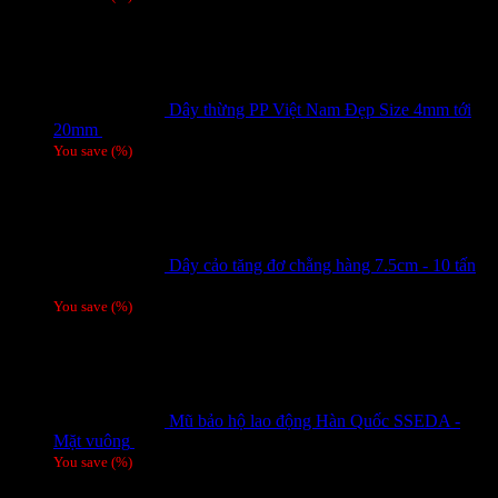
Dây thừng PP Việt Nam Đẹp Size 4mm tới
20mm
Giá liên hệ
You save
(
%)
Dây cảo tăng đơ chằng hàng 7.5cm - 10 tấn
Giá liên hệ
You save
(
%)
Mũ bảo hộ lao động Hàn Quốc SSEDA -
Mặt vuông
125,000
₫
You save
(
%)