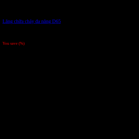
Lăng chữa cháy đa năng D65
1,000,000
₫
Giá gốc là: 1,000,000 ₫.
742,500
₫
Giá hiện tại là:
742,500 ₫.
You save
(
%)
-7%