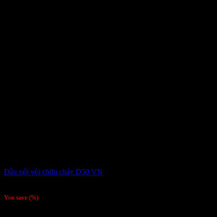
Đầu nối vòi chữa cháy D50 VN
81,000
₫
You save
(
%)
-33%