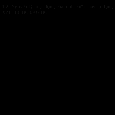
1.2. Nguyên lý hoạt động của bình chữa cháy tự động
XZFTB6 BC 6KG BC
Khi có đám cháy xảy ra, cảm biến nhiệt của bình chữa cháy tự động
XZFTB6 BC 6KG BC sau khi phát hiện nhiệt từ đám cháy. Bình sẽ
tự động bung để chất chữa cháy thoát ra ngoài. Đồng thời bình sẽ
tiến hành phát ra báo động bằng âm thanh.
Bình cứu hỏa tự động sẽ được kích hoạt khi ngưỡng nhiệt tăng đột
ngột và vượt quá 60 độ C. Bên trong
bình chữa cháy tự động
XZFTB6 BC 6KG BC
có chứa một loại chất Ammonium
phosphate chiếm 95%.