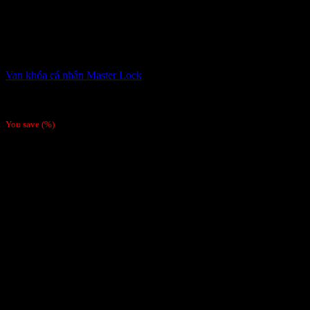
Van khóa cá nhân Master Lock
6,800,000
₫
Giá gốc là: 6,800,000 ₫.
6,500,000
₫
Giá hiện tại là:
6,500,000 ₫.
You save
(
%)