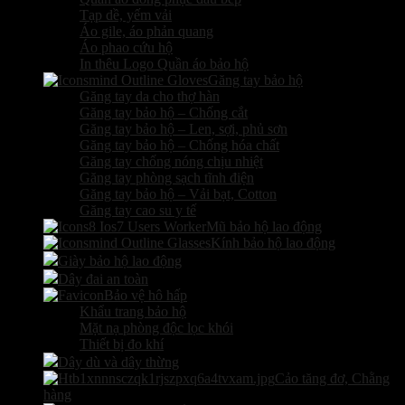
Tạp dề, yếm vải
Áo gile, áo phản quang
Áo phao cứu hộ
In thêu Logo Quần áo bảo hộ
Găng tay bảo hộ
Găng tay da cho thợ hàn
Găng tay bảo hộ – Chống cắt
Găng tay bảo hộ – Len, sợi, phủ sơn
Găng tay bảo hộ – Chống hóa chất
Găng tay chống nóng chịu nhiệt
Găng tay phòng sạch tĩnh điện
Găng tay bảo hộ – Vải bạt, Cotton
Găng tay cao su y tế
Mũ bảo hộ lao động
Kính bảo hộ lao động
Giày bảo hộ lao động
Dây đai an toàn
Bảo vệ hô hấp
Khẩu trang bảo hộ
Mặt nạ phòng độc lọc khói
Thiết bị đo khí
Dây dù và dây thừng
Cảo tăng đơ, Chằng
hàng