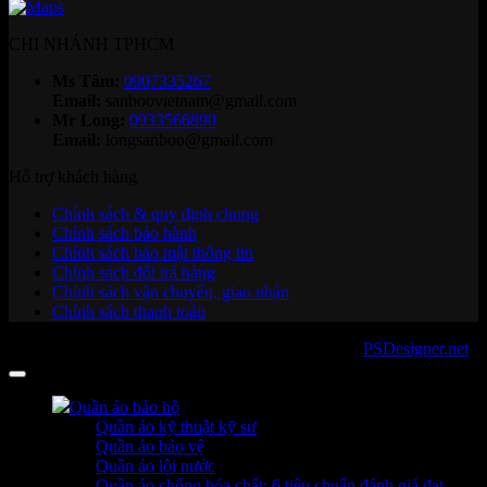
CHI NHÁNH TPHCM
Ms Tâm:
0907335267
Email:
sanboovietnam@gmail.com
Mr Long:
0933566890
Email:
longsanboo@gmail.com
Hỗ trợ khách hàng
Chính sách & quy định chung
Chính sách bảo hành
Chính sách bảo mật thông tin
Chính sách đổi trả hàng
Chính sách vận chuyển, giao nhận
Chính sách thanh toán
Copyright 2026 ©
sanboo.com.vn
. Developed by
PSDesigner.net
Quần áo bảo hộ
Quần áo kỹ thuật kỹ sư
Quần áo bảo vệ
Quần áo lội nước
Quần áo chống hóa chất: 6 tiêu chuẩn đánh giá đạt