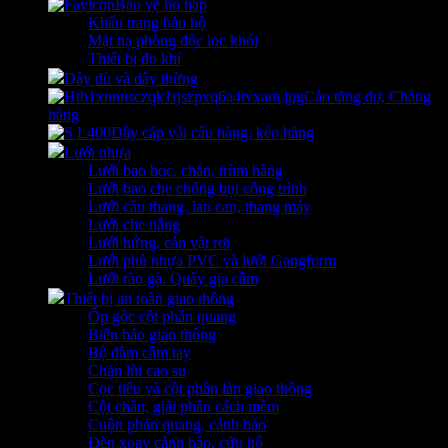
Bảo vệ hô hấp
Khẩu trang bảo hộ
Mặt nạ phòng độc lọc khói
Thiết bị đo khí
Dây dù và dây thừng
Cảo tăng đơ, Chằng
hàng
Dây cáp vải cẩu hàng, kéo hàng
Lưới nhựa
Lưới bao bọc, chắn, trùm hàng
Lưới bao che chống bụi công trình
Lưới cầu thang, lan can, thang máy
Lưới che nắng
Lưới hứng, cản vật rơi
Lưới phủ nhựa PVC và lưới Gangform
Lưới rào gà. Quây gia cầm
Thiết bị an toàn giao thông
Ốp góc cột phản quang
Biển báo giao thông
Bộ đàm cầm tay
Chặn lùi cao su
Cọc tiêu và cột phân làn giao thông
Cột chắn, giải phân cách mềm
Cuộn phản quang, cảnh báo
Đèn xoay cảnh báo, cứu hộ