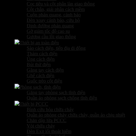
Cọc tiêu và cột phân làn giao thông
Cột chắn, giải phân cách mềm
Cuộn phản quang, cảnh báo
Đèn xoay cảnh báo, cứu hộ
Đinh đường phản quang
Gờ giảm tốc độ cao su
Gương cầu lồi giao thông
Thiết bị an toàn điện
Sào cách điện, tiếp địa di động
Thảm cách điện
Ủng cách điện
Bút thử điện
Găng tay cách điện
Ghế cách điện
Guốc trèo cột điện
Phòng sạch, tĩnh điện
Găng tay phòng sạch tĩnh điện
Quần áo phòng sạch chống tĩnh điện
Thiết bị PCCC
Bình cứu hỏa chữa cháy
Quần áo phòng cháy chữa cháy, quần áo chịu nhiệt
Chăn dập lửa PCCC
Vòi chữa cháy
Đèn Exit lối thoát hiểm