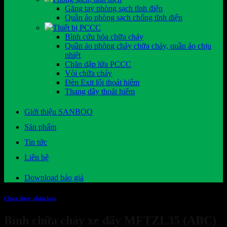
Găng tay phòng sạch tĩnh điện
Quần áo phòng sạch chống tĩnh điện
Thiết bị PCCC
Bình cứu hỏa chữa cháy
Quần áo phòng cháy chữa cháy, quần áo chịu
nhiệt
Chăn dập lửa PCCC
Vòi chữa cháy
Đèn Exit lối thoát hiểm
Thang dây thoát hiểm
Giới thiệu SANBOO
Sản phẩm
Tin tức
Liên hệ
Download báo giá
Chưa được phân loại
Bình chữa cháy xe đẩy MFTZL35 (ABC)