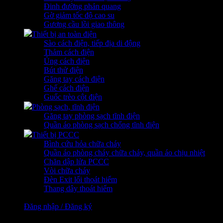
Đinh đường phản quang
Gờ giảm tốc độ cao su
Gương cầu lồi giao thông
Thiết bị an toàn điện
Sào cách điện, tiếp địa di động
Thảm cách điện
Ủng cách điện
Bút thử điện
Găng tay cách điện
Ghế cách điện
Guốc trèo cột điện
Phòng sạch, tĩnh điện
Găng tay phòng sạch tĩnh điện
Quần áo phòng sạch chống tĩnh điện
Thiết bị PCCC
Bình cứu hỏa chữa cháy
Quần áo phòng cháy chữa cháy, quần áo chịu nhiệt
Chăn dập lửa PCCC
Vòi chữa cháy
Đèn Exit lối thoát hiểm
Thang dây thoát hiểm
Đăng nhập / Đăng ký