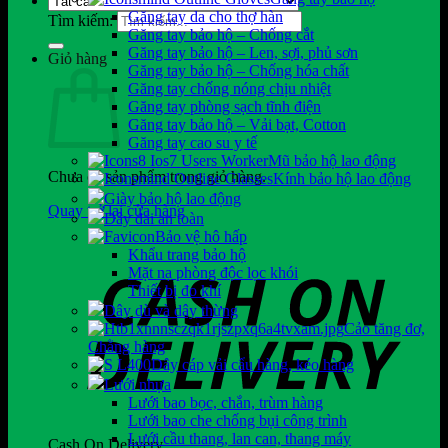
Găng tay da cho thợ hàn
Tìm kiếm:
Găng tay bảo hộ – Chống cắt
Găng tay bảo hộ – Len, sợi, phủ sơn
Giỏ hàng
Găng tay bảo hộ – Chống hóa chất
Găng tay chống nóng chịu nhiệt
Găng tay phòng sạch tĩnh điện
Găng tay bảo hộ – Vải bạt, Cotton
Găng tay cao su y tế
Mũ bảo hộ lao động
Chưa có sản phẩm trong giỏ hàng.
Kính bảo hộ lao động
Giày bảo hộ lao động
Quay trở lại cửa hàng
Dây đai an toàn
Bảo vệ hô hấp
Khẩu trang bảo hộ
Mặt nạ phòng độc lọc khói
Thiết bị đo khí
Dây dù và dây thừng
Cảo tăng đơ,
Chằng hàng
Dây cáp vải cẩu hàng, kéo hàng
Lưới nhựa
Lưới bao bọc, chắn, trùm hàng
Lưới bao che chống bụi công trình
Lưới cầu thang, lan can, thang máy
Cash On Delivery