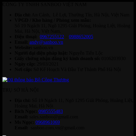
CÔNG TY TNHH SANBOO VIỆT NAM
Địa chỉ:
An Cảnh, Lê Lợi, Thường Tín, Hà Nội, Việt Nam
VPGD / Kho hàng / Phòng xem mẫu:
Số 19 Ngách 11, Ngõ 1295 Giải Phóng, Hoàng Liệt, Hoàng
Mai, Hà Nội, Việt Nam.
Điện thoại:
0967255122
–
0988652005
Email:
andy@sanboo.vn
Website:
sanboo.vn
Người đại diện pháp luật:
Nguyễn Tiến Lộc
Giấy chứng nhận đăng ký kinh doanh số:
0106203930
Ngày cấp:
29/03/2021
Nơi cấp:
Sở Kế Hoạch Và Đầu Tư Thành Phố Hà Nội
TRỤ SỞ HÀ NỘI
Địa chỉ:
Số 19 Ngách 11, Ngõ 1295 Giải Phóng, Hoàng Liệt,
Hoàng Mai, Hà Nội
Bích Ngọc:
0985555483
Email:
sales.sanboo@gmail.com
Ms Ngọc:
0968961069
Email:
sanboo.com.vn@gmail.com