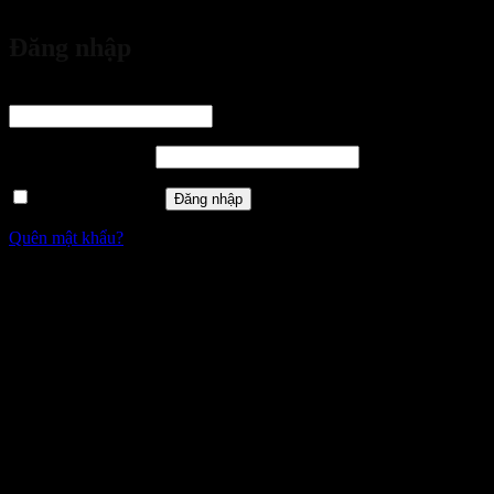
vừa đặt mua
Đăng nhập
Tên tài khoản hoặc địa chỉ email
*
Bắt buộc
Mật khẩu
*
Bắt buộc
Ghi nhớ mật khẩu
Đăng nhập
Quên mật khẩu?