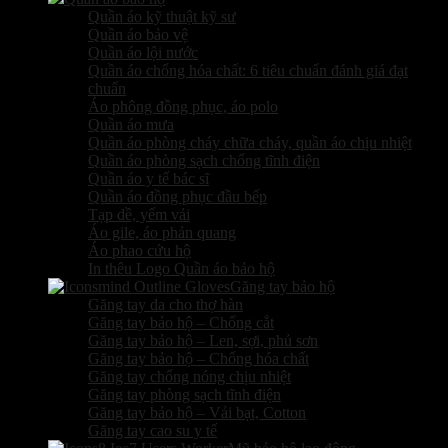
Quần áo kỹ thuật kỹ sư
Quần áo bảo vệ
Quần áo lội nước
Quần áo chống hóa chất: 6 tiêu chuẩn đánh giá đạt
chuẩn
Áo phông đồng phục, áo polo
Quần áo mưa
Quần áo phòng cháy chữa cháy, quần áo chịu nhiệt
Quần áo phòng sạch chống tĩnh điện
Quần áo y tế bác sĩ
Quần áo đồng phục đầu bếp
Tạp dề, yếm vải
Áo gile, áo phản quang
Áo phao cứu hộ
In thêu Logo Quần áo bảo hộ
Găng tay bảo hộ
Găng tay da cho thợ hàn
Găng tay bảo hộ – Chống cắt
Găng tay bảo hộ – Len, sợi, phủ sơn
Găng tay bảo hộ – Chống hóa chất
Găng tay chống nóng chịu nhiệt
Găng tay phòng sạch tĩnh điện
Găng tay bảo hộ – Vải bạt, Cotton
Găng tay cao su y tế