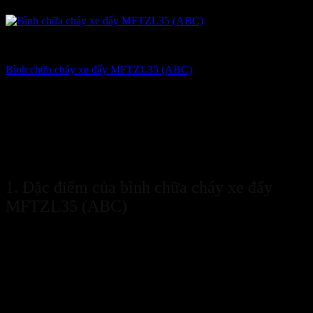
14
Th5
Bình chữa cháy xe đẩy MFTZL35 (ABC)
là bình cứu hoả loại lớn
dạng bột ABC, được tích hợp thêm khung xe đẩy và bánh xe để dễ
dàng di chuyển.
Bình chữa cháy xe đẩy MFTZL35 (ABC)
được
ứng dụng và sử dụng rộng rãi ở những nơi có yêu cầu nghiêm ngặt
về PCCC nhờ khả năng chữa cháy đối với hầu hết các chất của bột
chữa cháy ABC. Hãy cùng Sanboo tìm hiểu thêm thông tin chi tiết
về
bình chữa cháy xe đẩy MFTZL35 (ABC)
qua bài viết dưới
đây nhé!
1. Đặc điểm của bình chữa cháy xe đẩy
MFTZL35 (ABC)
Bình chữa cháy xe đẩy MFTZL35 (ABC)
có trọng lượng bột
trong bình là 35kg, tổng trọng lượng bình là 45kg. Trọng lượng khá
nặng có thể gây khó khăn trong việc di chuyển và thao tác chữa
cháy, vì thế
bình chữa cháy xe đẩy MFTZL35 (ABC)
được tích
hợp thêm khung xe bằng sắt có bánh cao su để việc thao tác và sử
dụng được trở nên thuận tiện hơn.