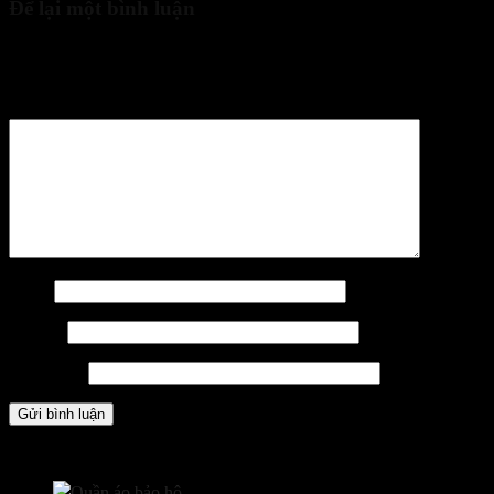
Để lại một bình luận
Email của bạn sẽ không được hiển thị công khai.
Các trường bắt
buộc được đánh dấu
*
Bình luận
*
Tên
*
Email
*
Trang web
Các sản phẩm kinh doanh
Quần áo bảo hộ