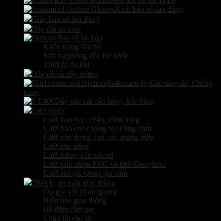
Mũ bảo hộ lao động
Kính bảo hộ lao động
Giày bảo hộ lao động
Dây đai an toàn
Bảo vệ hô hấp
Khẩu trang bảo hộ
Mặt nạ phòng độc lọc khói
Thiết bị đo khí
Dây dù và dây thừng
Cảo tăng đơ, Chằng
hàng
Dây cáp vải cẩu hàng, kéo hàng
Lưới nhựa
Lưới bao bọc, chắn, trùm hàng
Lưới bao che chống bụi công trình
Lưới cầu thang, lan can, thang máy
Lưới che nắng
Lưới hứng, cản vật rơi
Lưới phủ nhựa PVC và lưới Gangform
Lưới rào gà. Quây gia cầm
Thiết bị an toàn giao thông
Ốp góc cột phản quang
Biển báo giao thông
Bộ đàm cầm tay
Chặn lùi cao su