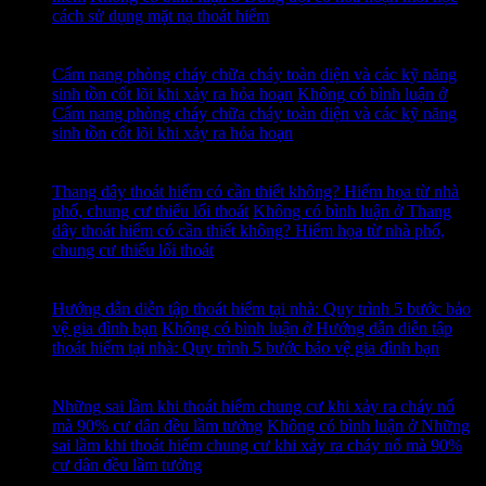
cách sử dụng mặt nạ thoát hiểm
14
Th7
Cẩm nang phòng cháy chữa cháy toàn diện và các kỹ năng
sinh tồn cốt lõi khi xảy ra hỏa hoạn
Không có bình luận
ở
Cẩm nang phòng cháy chữa cháy toàn diện và các kỹ năng
sinh tồn cốt lõi khi xảy ra hỏa hoạn
13
Th7
Thang dây thoát hiểm có cần thiết không? Hiểm họa từ nhà
phố, chung cư thiếu lối thoát
Không có bình luận
ở Thang
dây thoát hiểm có cần thiết không? Hiểm họa từ nhà phố,
chung cư thiếu lối thoát
12
Th7
Hướng dẫn diễn tập thoát hiểm tại nhà: Quy trình 5 bước bảo
vệ gia đình bạn
Không có bình luận
ở Hướng dẫn diễn tập
thoát hiểm tại nhà: Quy trình 5 bước bảo vệ gia đình bạn
11
Th7
Những sai lầm khi thoát hiểm chung cư khi xảy ra cháy nổ
mà 90% cư dân đều lầm tưởng
Không có bình luận
ở Những
sai lầm khi thoát hiểm chung cư khi xảy ra cháy nổ mà 90%
cư dân đều lầm tưởng