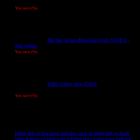
Giá liên hệ
You save
(
%)
Mũ bảo hộ lao động Hàn Quốc SSEDA -
Mặt vuông
125,000
₫
You save
(
%)
D&D Safety shoe 07818
810,000
₫
Giá gốc
là: 810,000 ₫.
780,000
₫
Giá hiện tại là: 780,000 ₫.
/ 1 đôi
You save
(
%)
Tags
Tin tức mới
15
Th7
Đừng đợi có hỏa hoạn mới học cách sử dụng mặt nạ thoát
hiểm
Không có bình luận
ở Đừng đợi có hỏa hoạn mới học