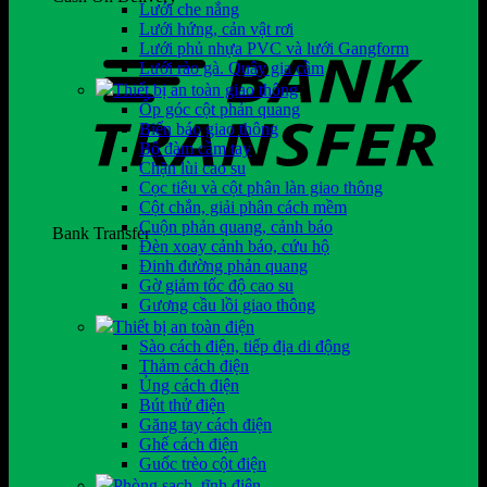
Lưới che nắng
Lưới hứng, cản vật rơi
Lưới phủ nhựa PVC và lưới Gangform
Lưới rào gà. Quây gia cầm
Thiết bị an toàn giao thông
Ốp góc cột phản quang
Biển báo giao thông
Bộ đàm cầm tay
Chặn lùi cao su
Cọc tiêu và cột phân làn giao thông
Cột chắn, giải phân cách mềm
Cuộn phản quang, cảnh báo
Bank Transfer
Đèn xoay cảnh báo, cứu hộ
Đinh đường phản quang
Gờ giảm tốc độ cao su
Gương cầu lồi giao thông
Thiết bị an toàn điện
Sào cách điện, tiếp địa di động
Thảm cách điện
Ủng cách điện
Bút thử điện
Găng tay cách điện
Ghế cách điện
Guốc trèo cột điện
Phòng sạch, tĩnh điện