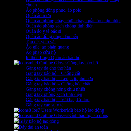
chuẩn
Áo phông đồng phục, áo polo
Quần áo mưa
Quần áo phòng cháy chữa cháy, quần áo chịu nhiệt
Quần áo phòng sạch chống tĩnh điện
Quần áo y tế bác sĩ
Quần áo đồng phục đầu bếp
Tạp dề, yếm vải
Áo gile, áo phản quang
Áo phao cứu hộ
In thêu Logo Quần áo bảo hộ
Găng tay bảo hộ
Găng tay da cho thợ hàn
Găng tay bảo hộ – Chống cắt
Găng tay bảo hộ – Len, sợi, phủ sơn
Găng tay bảo hộ – Chống hóa chất
Găng tay chống nóng chịu nhiệt
Găng tay phòng sạch tĩnh điện
Găng tay bảo hộ – Vải bạt, Cotton
Găng tay cao su y tế
Mũ bảo hộ lao động
Kính bảo hộ lao động
Giày bảo hộ lao động
Dây đai an toàn