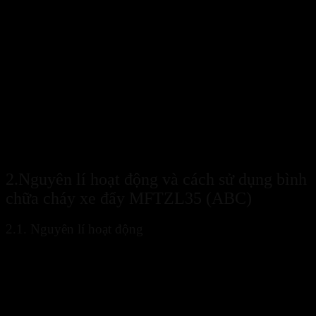
Bình chữa cháy xe đẩy MFTZL35 (ABC) linh hoạt, dập tắt nh
2.Nguyên lí hoạt động và cách sử dụng bình
chữa cháy xe đẩy MFTZL35 (ABC)
2.1. Nguyên lí hoạt động
Bình chữa cháy xe đẩy MFTZL35 (ABC)
có nguyên lí hoạt
động: Khi mở van bột chữa cháy ABC trong bình được phun ra
ngoài nhờ lực đẩy của khí N2 được bơm bên trong. Bột sẽ đi theo
hệ thống ống dẫn và đi ra ngoài. Khi phun vào đám cháy bột có tác
dụng kìm hãm phản ứng cháy và cách ly chất cháy tiếp xúc với oxi,