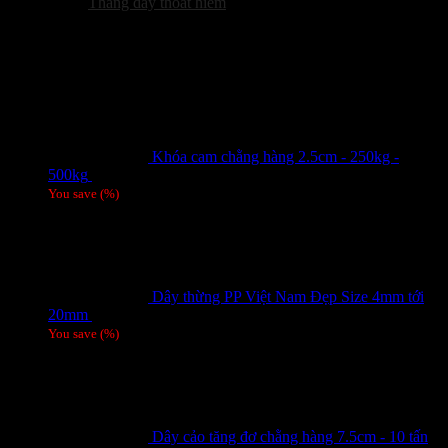
Thang dây thoát hiểm
Sản phẩm hot
Khóa cam chằng hàng 2.5cm - 250kg -
500kg
Giá liên hệ
You save
(
%)
Dây thừng PP Việt Nam Đẹp Size 4mm tới
20mm
Giá liên hệ
You save
(
%)
Dây cảo tăng đơ chằng hàng 7.5cm - 10 tấn