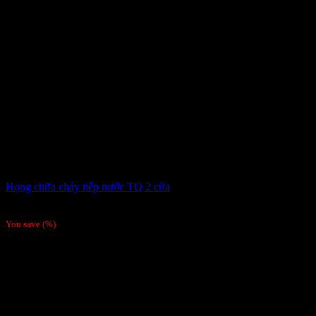
Họng chữa cháy tiếp nước TQ 2 cửa
810,000
₫
You save
(
%)