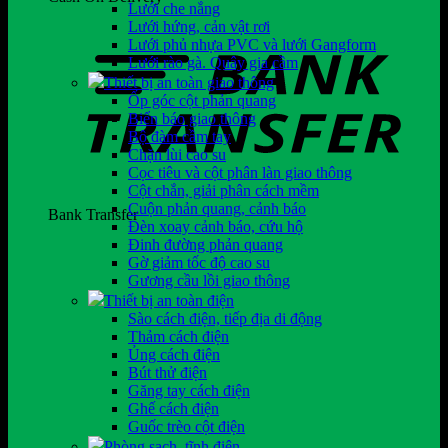
Lưới che nắng
Lưới hứng, cản vật rơi
Lưới phủ nhựa PVC và lưới Gangform
Lưới rào gà. Quây gia cầm
Thiết bị an toàn giao thông
Ốp góc cột phản quang
Biển báo giao thông
Bộ đàm cầm tay
Chặn lùi cao su
Cọc tiêu và cột phân làn giao thông
Cột chắn, giải phân cách mềm
Cuộn phản quang, cảnh báo
Bank Transfer
Đèn xoay cảnh báo, cứu hộ
Đinh đường phản quang
Gờ giảm tốc độ cao su
Gương cầu lồi giao thông
Thiết bị an toàn điện
Sào cách điện, tiếp địa di động
Thảm cách điện
Ủng cách điện
Bút thử điện
Găng tay cách điện
Ghế cách điện
Guốc trèo cột điện
Phòng sạch, tĩnh điện