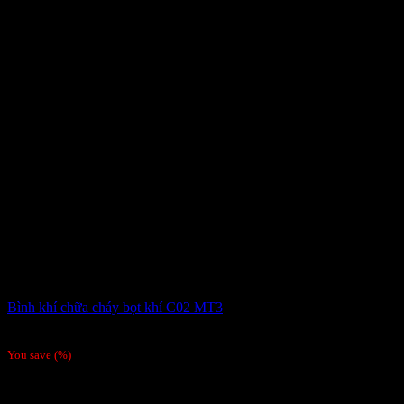
Bình khí chữa cháy bọt khí C02 MT3
405,000
₫
You save
(
%)