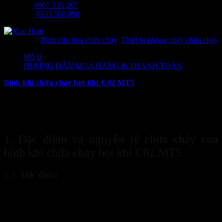
Ms Tâm:
0907 335 267
Mr Long:
0933 566 890
Danh mục:
Bình cứu hỏa chữa cháy
,
Thiết bị phòng cháy chữa cháy
Mô tả
HƯỚNG DẪN MUA HÀNG & THANH TOÁN
B
ình khí chữa cháy bọt khí C02 MT5
trở thành người bạn đồng
hành đáng tin cậy trong trường hợp đám cháy nhỏ phát sinh. Khí
CO2 bên trong bình có khả năng làm dập tắt lửa nhanh chóng mà
không gây hại cho môi trường xung quanh. Cùng tìm hiểu chi tiết
hơn về sản phẩm ngay dưới đây nhé!
1. Đặc điểm và nguyên lý chữa cháy của
bình khí chữa cháy bọt khí C02 MT5
1.1. Đặc điểm
Bình khí chữa cháy bọt khí C02 MT5
là dạng bình chữa cháy
xách tay, hình trụ có vỏ làm từ thép có khả năng chịu áp lực cao. Vỏ
bình được sơn màu đỏ và bên trên có gắn một cụm van. Một đầu
cụm van nối với van xả đầu còn lại nối với loa phun. Khí CO2 được