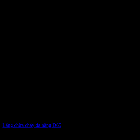
Lăng chữa cháy đa năng D65
1,000,000
₫
Giá gốc là: 1,000,000 ₫.
742,500
₫
Giá hiện tại là: