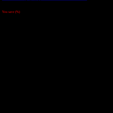
459,000
₫
You save
(
%)