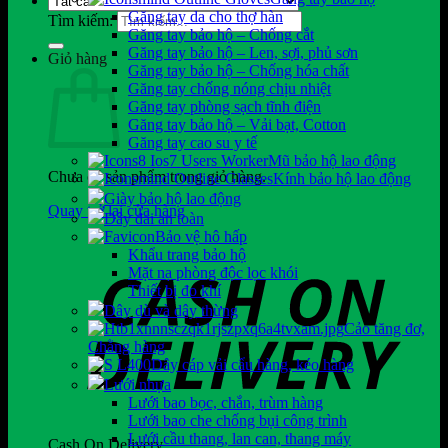
Găng tay da cho thợ hàn
Tìm kiếm:
Găng tay bảo hộ – Chống cắt
Găng tay bảo hộ – Len, sợi, phủ sơn
Giỏ hàng
Găng tay bảo hộ – Chống hóa chất
Găng tay chống nóng chịu nhiệt
Găng tay phòng sạch tĩnh điện
Găng tay bảo hộ – Vải bạt, Cotton
Găng tay cao su y tế
Mũ bảo hộ lao động
Chưa có sản phẩm trong giỏ hàng.
Kính bảo hộ lao động
Giày bảo hộ lao động
Quay trở lại cửa hàng
Dây đai an toàn
Bảo vệ hô hấp
Khẩu trang bảo hộ
Mặt nạ phòng độc lọc khói
Thiết bị đo khí
Dây dù và dây thừng
Cảo tăng đơ,
Chằng hàng
Dây cáp vải cẩu hàng, kéo hàng
Lưới nhựa
Lưới bao bọc, chắn, trùm hàng
Lưới bao che chống bụi công trình
Lưới cầu thang, lan can, thang máy
Cash On Delivery