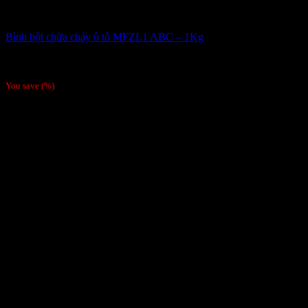
Bình bột chữa cháy ô tô MFZL1 ABC – 1Kg
190,000
₫
Giá gốc là: 190,000 ₫.
135,000
₫
Giá hiện tại là:
135,000 ₫.
You save
(
%)