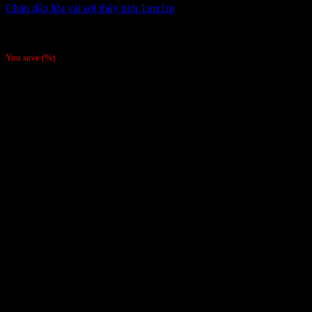
Chăn dập lửa vải sợi thủy tinh 1mx1m
290,000
₫
Giá gốc là: 290,000 ₫.
275,000
₫
Giá hiện tại là:
275,000 ₫.
/Chiếc
You save
(
%)
-26%