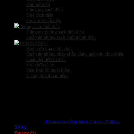
Bút thử điện
Găng tay cách điện
Ghế cách điện
Guốc trèo cột điện
Phòng sạch, tĩnh điện
Găng tay phòng sạch tĩnh điện
Quần áo phòng sạch chống tĩnh điện
Thiết bị PCCC
Bình cứu hỏa chữa cháy
Quần áo phòng cháy chữa cháy, quần áo chịu nhiệt
Chăn dập lửa PCCC
Vòi chữa cháy
Đèn Exit lối thoát hiểm
Thang dây thoát hiểm
Sản phẩm hot
Khóa cam chằng hàng 2.5cm - 250kg -
500kg
Giá liên hệ
You save
(
%)