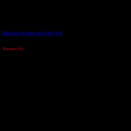
Đầu nối vòi chữa cháy D65 VN
101,250
₫
You save
(
%)
-29%