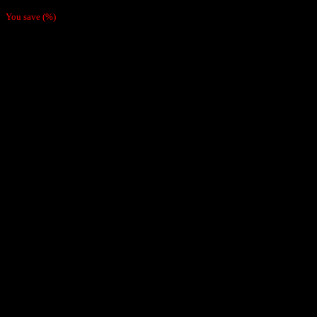
742,500 ₫.
You save
(
%)