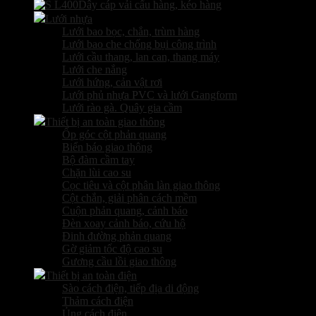
Dây cáp vải cẩu hàng, kéo hàng
Lưới nhựa
Lưới bao bọc, chắn, trùm hàng
Lưới bao che chống bụi công trình
Lưới cầu thang, lan can, thang máy
Lưới che nắng
Lưới hứng, cản vật rơi
Lưới phủ nhựa PVC và lưới Gangform
Lưới rào gà. Quây gia cầm
Thiết bị an toàn giao thông
Ốp góc cột phản quang
Biển báo giao thông
Bộ đàm cầm tay
Chặn lùi cao su
Cọc tiêu và cột phân làn giao thông
Cột chắn, giải phân cách mềm
Cuộn phản quang, cảnh báo
Đèn xoay cảnh báo, cứu hộ
Đinh đường phản quang
Gờ giảm tốc độ cao su
Gương cầu lồi giao thông
Thiết bị an toàn điện
Sào cách điện, tiếp địa di động
Thảm cách điện
Ủng cách điện