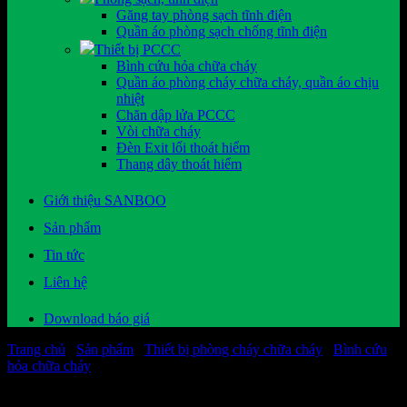
Găng tay phòng sạch tĩnh điện
Quần áo phòng sạch chống tĩnh điện
Thiết bị PCCC
Bình cứu hỏa chữa cháy
Quần áo phòng cháy chữa cháy, quần áo chịu
nhiệt
Chăn dập lửa PCCC
Vòi chữa cháy
Đèn Exit lối thoát hiểm
Thang dây thoát hiểm
Giới thiệu SANBOO
Sản phẩm
Tin tức
Liên hệ
Download báo giá
Trang chủ
/
Sản phẩm
/
Thiết bị phòng cháy chữa cháy
/
Bình cứu
hỏa chữa cháy