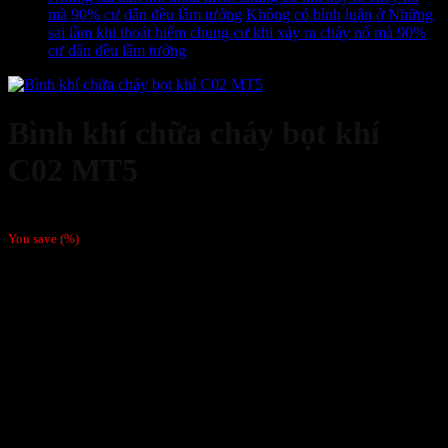
mà 90% cư dân đều lầm tưởng
Không có bình luận
ở Những
sai lầm khi thoát hiểm chung cư khi xảy ra cháy nổ mà 90%
cư dân đều lầm tưởng
Bình khí chữa cháy bọt khí
C02 MT5
648,000
₫
You save
(
%)
Tên sản phẩm: Bình khí chữa cháy bọt khí C02 MT5.
Loại sản phẩm: Thiết bị chữa cháy.
Trọng lượng bình: 16,5 kg.
Thời gian phun hiệu quả: 9s.
Trọng lượng khí CO2 trong bình: 5kg.
Tầm phun xa: 2m.