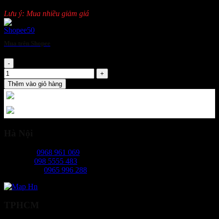
Lưu ý: Mua nhiều giảm giá
Mua trên Shopee
Bình khí chữa cháy bọt khí C02 MT5 số lượng
Thêm vào giỏ hàng
Hà Nội
Ms Ngọc:
0968 961 069
Mr Hiếu:
098 5555 483
Ms Phương:
0965 996 288
TPHCM