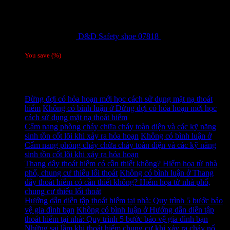
D&D Safety shoe 07818
810,000
₫
Giá gốc
là: 810,000 ₫.
780,000
₫
Giá hiện tại là: 780,000 ₫.
/ 1 đôi
You save
(
%)
Tag
Tin tức mới
Đừng đợi có hỏa hoạn mới học cách sử dụng mặt nạ thoát
hiểm
Không có bình luận
ở Đừng đợi có hỏa hoạn mới học
cách sử dụng mặt nạ thoát hiểm
Cẩm nang phòng cháy chữa cháy toàn diện và các kỹ năng
sinh tồn cốt lõi khi xảy ra hỏa hoạn
Không có bình luận
ở
Cẩm nang phòng cháy chữa cháy toàn diện và các kỹ năng
sinh tồn cốt lõi khi xảy ra hỏa hoạn
Thang dây thoát hiểm có cần thiết không? Hiểm họa từ nhà
phố, chung cư thiếu lối thoát
Không có bình luận
ở Thang
dây thoát hiểm có cần thiết không? Hiểm họa từ nhà phố,
chung cư thiếu lối thoát
Hướng dẫn diễn tập thoát hiểm tại nhà: Quy trình 5 bước bảo
vệ gia đình bạn
Không có bình luận
ở Hướng dẫn diễn tập
thoát hiểm tại nhà: Quy trình 5 bước bảo vệ gia đình bạn
Những sai lầm khi thoát hiểm chung cư khi xảy ra cháy nổ