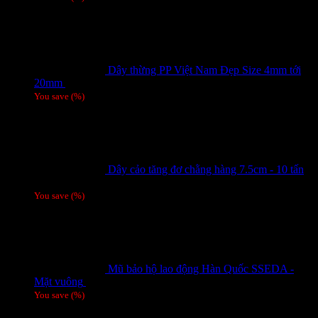
Dây thừng PP Việt Nam Đẹp Size 4mm tới
20mm
Giá liên hệ
You save
(
%)
Dây cảo tăng đơ chằng hàng 7.5cm - 10 tấn
Giá liên hệ
You save
(
%)
Mũ bảo hộ lao động Hàn Quốc SSEDA -
Mặt vuông
125,000
₫
You save
(
%)