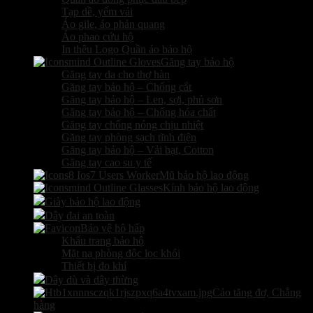
Tạp dề, yếm vải
Áo gile, áo phản quang
Áo phao cứu hộ
In thêu Logo Quần áo bảo hộ
Găng tay bảo hộ
Găng tay da cho thợ hàn
Găng tay bảo hộ – Chống cắt
Găng tay bảo hộ – Len, sợi, phủ sơn
Găng tay bảo hộ – Chống hóa chất
Găng tay chống nóng chịu nhiệt
Găng tay phòng sạch tĩnh điện
Găng tay bảo hộ – Vải bạt, Cotton
Găng tay cao su y tế
Mũ bảo hộ lao động
Kính bảo hộ lao động
Giày bảo hộ lao động
Dây đai an toàn
Bảo vệ hô hấp
Khẩu trang bảo hộ
Mặt nạ phòng độc lọc khói
Thiết bị đo khí
Dây dù và dây thừng
Cảo tăng đơ, Chằng
hàng