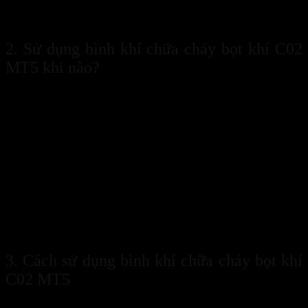
Bình khí chữa cháy bọt khí C02 MT5 có khả năng chịu áp lực 
2. Sử dụng bình khí chữa cháy bọt khí C02
MT5 khi nào?
Bình khí chữa cháy bọt khí C02 MT5
dùng để chữa cháy các
đám cháy nhỏ, mới phát sinh. Loại bình này thường được sử dụng
trong những văn phòng, công ty vì nó có thể sử dụng để chữa cháy
các thiết bị điện tử, thực phẩm. Hơn nữa, khí CO2 bay hơi trong
không khí nên không để lại chất chữa cháy và không gây hư hỏng
thiết bị.
Bình chữa cháy có thể khắc phục được cả 3 loại đám cháy phổ biến
như: Đám cháy chất rắn, lỏng, khí và đặc biệt chữa cháy điện là
khắc tinh của bình CO2 MT5. Bình chữa cháy còn phù hợp với môi
trường có không gian khép kín như phòng làm việc, phòng học,
buồng, hầm,…
3. Cách sử dụng bình khí chữa cháy bọt khí
C02 MT5