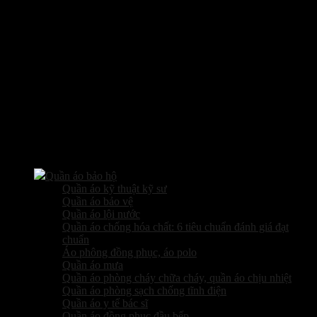
Các sản phẩm kinh doanh
Quần áo bảo hộ
Quần áo kỹ thuật kỹ sư
Quần áo bảo vệ
Quần áo lội nước
Quần áo chống hóa chất: 6 tiêu chuẩn đánh giá đạt
chuẩn
Áo phông đồng phục, áo polo
Quần áo mưa
Quần áo phòng cháy chữa cháy, quần áo chịu nhiệt
Quần áo phòng sạch chống tĩnh điện
Quần áo y tế bác sĩ
Quần áo đồng phục đầu bếp