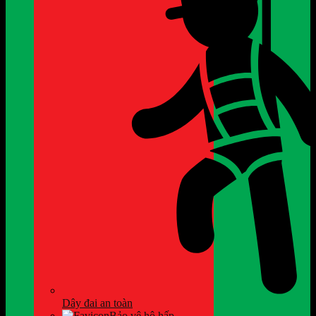
Dây đai an toàn
Bảo vệ hô hấp