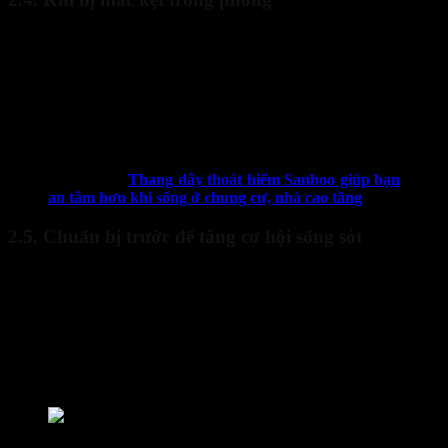
Nếu không thể thoát ra ngoài, hãy dùng vải ướt bịt kín khe
cửa để ngăn khói xâm nhập vào phòng.
Ra tín hiệu cầu cứu bằng cách vẫy khăn sáng màu qua cửa sổ
hoặc dùng đèn pin chiếu ra ngoài vào ban đêm để thu hút sự
chú ý của lực lượng cứu hộ.
Nếu có điện thoại, gọi ngay 114, cung cấp địa chỉ và vị trí cụ
thể để đội cứu hộ có thể tìm thấy bạn nhanh nhất có thể.
Xem thêm:
Thang dây thoát hiểm Sanboo giúp bạn
an tâm hơn khi sống ở chung cư, nhà cao tầng
2.5. Chuẩn bị trước để tăng cơ hội sống sót
Một trong những
cách thoát hiểm khi có hỏa hoạn
hiệu quả nhất
là luôn chuẩn bị trước:
Xác định trước ít nhất hai lối thoát hiểm trong nhà.
Lập sơ đồ thoát hiểm và thực hành định kỳ với gia đình.
Chuẩn bị sẵn bình chữa cháy, mặt nạ khói, đèn pin tại nhà.
Định kỳ kiểm tra hệ thống báo cháy và thiết bị an toàn.
Cách thoát hiểm khi có hỏa hoạn