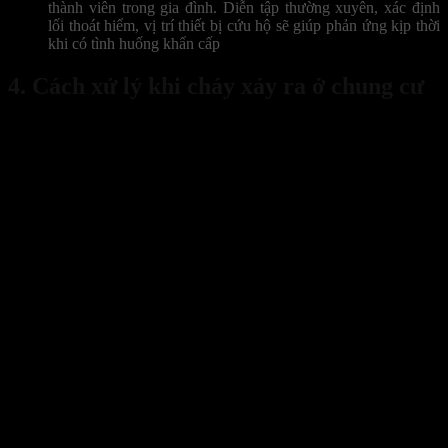
thành viên trong gia đình. Diễn tập thường xuyên, xác định
lối thoát hiểm, vị trí thiết bị cứu hộ sẽ giúp phản ứng kịp thời
khi có tình huống khẩn cấp
4. Cách xử lý khi cháy xảy ra ở chung cư
Sống trong chung cư đồng nghĩa với việc bạn cần nắm vững
cách
thoát hiểm khi có hỏa hoạn
vì không gian khép kín, nhiều tầng và
lối thoát có giới hạn.
Trước khi mở cửa, hãy dùng mu bàn tay kiểm tra nhiệt độ.
Nếu cửa nóng, không được mở – khả năng cao phía bên kia
lửa đang cháy dữ dội. Nếu không nóng, mở hé cửa để quan
sát tình hình hành lang.
Nếu lối đi đầy khói, quay trở lại căn hộ, đóng kín cửa và
dùng khăn ướt bịt các khe hở để ngăn khói xâm nhập. Sau đó
di chuyển ra ban công hoặc cửa sổ để gửi tín hiệu cứu hộ như
vẫy khăn sáng màu hoặc dùng đèn pin.
Tuyệt đối không dùng thang máy trong bất kỳ tình huống nào
khi xảy ra cháy.
Hiểu rõ sơ đồ thoát hiểm của tòa nhà là điều kiện bắt buộc đối
với mỗi cư dân.
Ngoài ra, việc trang bị mặt nạ phòng độc, bình chữa cháy
mini, thang dây sẽ giúp bạn chủ động hơn khi cần di chuyển