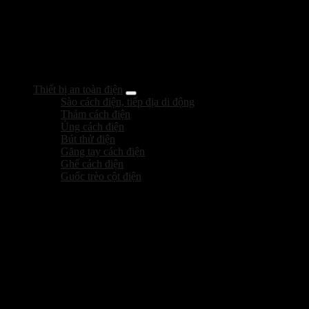
Thiết bị an toàn điện
Sào cách điện, tiếp địa di động
Thảm cách điện
Ủng cách điện
Bút thử điện
Găng tay cách điện
Ghế cách điện
Guốc trèo cột điện