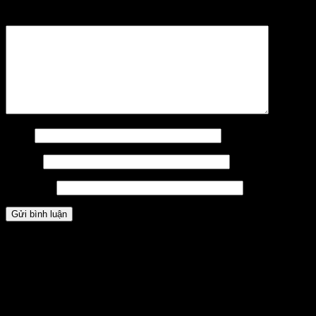
Bình luận
*
Tên
*
Email
*
Trang web
Các sản phẩm kinh doanh