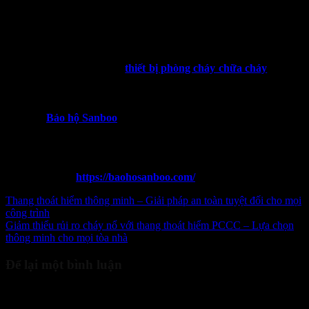
Cháy nổ luôn tiềm ẩn rủi ro ở bất kỳ đâu – từ ngôi nhà nhỏ đến tòa
chung cư cao tầng hay nơi làm việc đông người. Trang bị
cách
thoát hiểm khi có hỏa hoạn
vừa là trách nhiệm, vừa là hành động
thiết thực bảo vệ chính mình và người thân.
Hãy chủ động trang bị các
thiết bị phòng cháy chữa cháy
ngay từ
bây giờ để tăng cường bảo vệ cho bản thân và gia đình. Nếu bạn
cần lựa chọn bình chữa cháy mini, mặt nạ chống khói, thang dây
thoát hiểm hoặc thiết bị an toàn cho gia đình, văn phòng, hãy liên hệ
ngay với
Bảo hộ Sanboo
qua hotline để được tư vấn chi tiết!
Thông tin liên hệ:
Điện thoại:
0965 996 288
Website:
https://baohosanboo.com/
Thang thoát hiểm thông minh – Giải pháp an toàn tuyệt đối cho mọi
công trình
Giảm thiểu rủi ro cháy nổ với thang thoát hiểm PCCC – Lựa chọn
thông minh cho mọi tòa nhà
Để lại một bình luận
Email của bạn sẽ không được hiển thị công khai.
Các trường bắt
buộc được đánh dấu
*