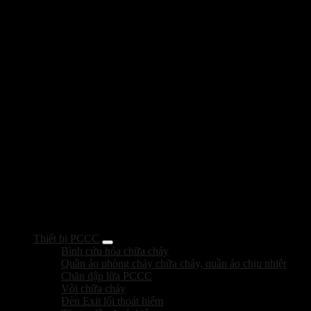
Thiết bị PCCC
Bình cứu hỏa chữa cháy
Quần áo phòng cháy chữa cháy, quần áo chịu nhiệt
Chăn dập lửa PCCC
Vòi chữa cháy
Đèn Exit lối thoát hiểm