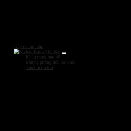
Dây đai an toàn
Bảo vệ hô hấp
Khẩu trang bảo hộ
Mặt nạ phòng độc lọc khói
Thiết bị đo khí