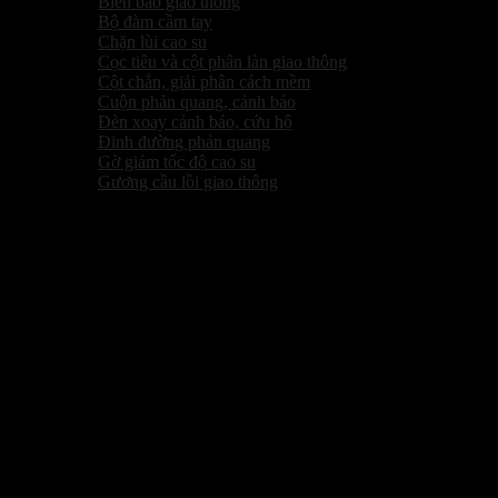
Biển báo giao thông
Bộ đàm cầm tay
Chặn lùi cao su
Cọc tiêu và cột phân làn giao thông
Cột chắn, giải phân cách mềm
Cuộn phản quang, cảnh báo
Đèn xoay cảnh báo, cứu hộ
Đinh đường phản quang
Gờ giảm tốc độ cao su
Gương cầu lồi giao thông