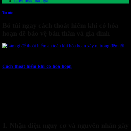
Download báo giá
Tin tức
Bỏ túi ngay cách thoát hiểm khi có hỏa
hoạn để bảo vệ bản thân và gia đình
03
Th4
Cách thoát hiểm khi có hỏa hoạn
là kỹ năng quan trọng mà ai
cũng cần trang bị để bảo vệ bản thân và gia đình. Hỏa hoạn có thể
xảy ra bất cứ lúc nào, đe dọa tính mạng và tài sản nếu không có sự
chuẩn bị kỹ lưỡng. Trong nhiều trường hợp, sự hoảng loạn và thiếu
kiến thức về thoát hiểm có thể dẫn đến hậu quả nghiêm trọng. Vì
vậy, hiểu rõ các phương pháp thoát hiểm an toàn sẽ giúp bạn tăng
cơ hội sống sót và giảm thiểu rủi ro khi gặp tình huống cháy nổ.
Hãy cùng Bảo hộ Sanboo tìm hiểu những cách thoát hiểm khi có
hỏa hoạn để đảm bảo an toàn cho bạn và những người thân yêu!
1. Nhận diện nguy cơ và nguyên nhân gây