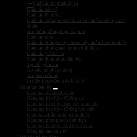
Quần áo kỹ thuật kỹ sư
Quần áo bảo vệ
Quần áo lội nước
Quần áo chống hóa chất: 6 tiêu chuẩn đánh giá đạt
chuẩn
Áo phông đồng phục, áo polo
Quần áo mưa
Quần áo phòng cháy chữa cháy, quần áo chịu nhiệt
Quần áo phòng sạch chống tĩnh điện
Quần áo y tế bác sĩ
Quần áo đồng phục đầu bếp
Tạp dề, yếm vải
Áo gile, áo phản quang
Áo phao cứu hộ
In thêu Logo Quần áo bảo hộ
Găng tay bảo hộ
Găng tay da cho thợ hàn
Găng tay bảo hộ – Chống cắt
Găng tay bảo hộ – Len, sợi, phủ sơn
Găng tay bảo hộ – Chống hóa chất
Găng tay chống nóng chịu nhiệt
Găng tay phòng sạch tĩnh điện
Găng tay bảo hộ – Vải bạt, Cotton
Găng tay cao su y tế