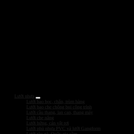
Lưới nhựa
Lưới bao bọc, chắn, trùm hàng
Lưới bao che chống bụi công trình
Lưới cầu thang, lan can, thang máy
Lưới che nắng
Lưới hứng, cản vật rơi
Lưới phủ nhựa PVC và lưới Gangform
Lưới rào gà. Quây gia cầm