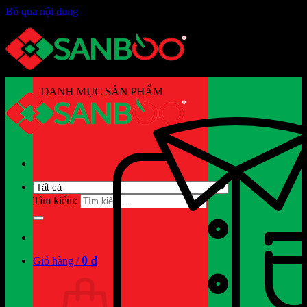
Bỏ qua nội dung
DANH MỤC SẢN PHẨM
Tìm kiếm:
0
₫
Giỏ hàng /