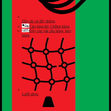
Dây dù và dây thừng
Cảo tăng đơ, Chằng hàng
Dây cáp vải cẩu hàng, kéo
hàng
Lưới nhựa