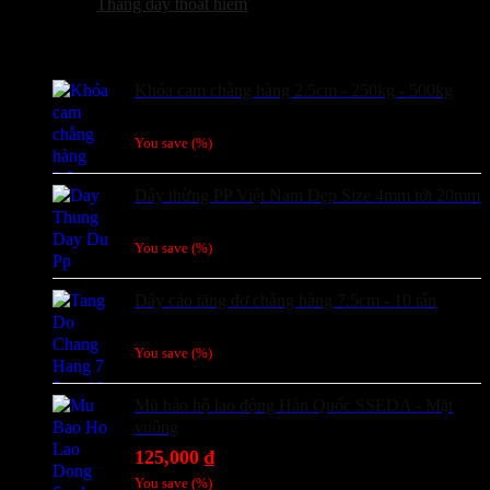
Thang dây thoát hiểm
Sản phẩm hot
Khóa cam chằng hàng 2.5cm - 250kg - 500kg
Giá liên hệ
You save
(
%)
Dây thừng PP Việt Nam Đẹp Size 4mm tới 20mm
Giá liên hệ
You save
(
%)
Dây cảo tăng đơ chằng hàng 7.5cm - 10 tấn
Giá liên hệ
You save
(
%)
Mũ bảo hộ lao động Hàn Quốc SSEDA - Mặt
vuông
125,000
₫
You save
(
%)