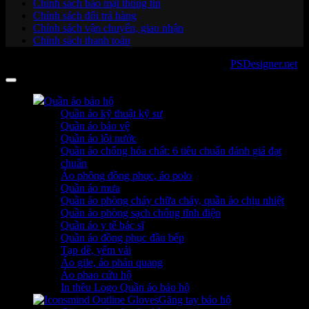
Chính sách bảo mật thông tin
Chính sách đổi trả hàng
Chính sách vận chuyển, giao nhận
Chính sách thanh toán
Copyright 2026 ©
sanboo.com.vn
. Developed by
PSDesigner.net
Quần áo bảo hộ
Quần áo kỹ thuật kỹ sư
Quần áo bảo vệ
Quần áo lội nước
Quần áo chống hóa chất: 6 tiêu chuẩn đánh giá đạt
chuẩn
Áo phông đồng phục, áo polo
Quần áo mưa
Quần áo phòng cháy chữa cháy, quần áo chịu nhiệt
Quần áo phòng sạch chống tĩnh điện
Quần áo y tế bác sĩ
Quần áo đồng phục đầu bếp
Tạp dề, yếm vải
Áo gile, áo phản quang
Áo phao cứu hộ
In thêu Logo Quần áo bảo hộ
Găng tay bảo hộ