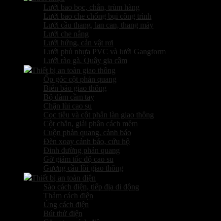
Lưới bao bọc, chắn, trùm hàng
Lưới bao che chống bụi công trình
Lưới cầu thang, lan can, thang máy
Lưới che nắng
Lưới hứng, cản vật rơi
Lưới phủ nhựa PVC và lưới Gangform
Lưới rào gà. Quây gia cầm
Thiết bị an toàn giao thông
Ốp góc cột phản quang
Biển báo giao thông
Bộ đàm cầm tay
Chặn lùi cao su
Cọc tiêu và cột phân làn giao thông
Cột chắn, giải phân cách mềm
Cuộn phản quang, cảnh báo
Đèn xoay cảnh báo, cứu hộ
Đinh đường phản quang
Gờ giảm tốc độ cao su
Gương cầu lồi giao thông
Thiết bị an toàn điện
Sào cách điện, tiếp địa di động
Thảm cách điện
Ủng cách điện
Bút thử điện