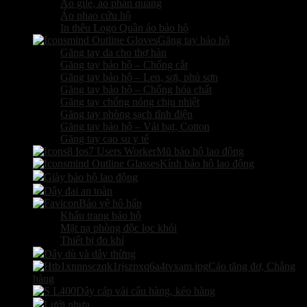
Áo gile, áo phản quang
Áo phao cứu hộ
In thêu Logo Quần áo bảo hộ
Găng tay bảo hộ
Găng tay da cho thợ hàn
Găng tay bảo hộ – Chống cắt
Găng tay bảo hộ – Len, sợi, phủ sơn
Găng tay bảo hộ – Chống hóa chất
Găng tay chống nóng chịu nhiệt
Găng tay phòng sạch tĩnh điện
Găng tay bảo hộ – Vải bạt, Cotton
Găng tay cao su y tế
Mũ bảo hộ lao động
Kính bảo hộ lao động
Giày bảo hộ lao động
Dây đai an toàn
Bảo vệ hô hấp
Khẩu trang bảo hộ
Mặt nạ phòng độc lọc khói
Thiết bị đo khí
Dây dù và dây thừng
Cảo tăng đơ, Chằng
hàng
Dây cáp vải cẩu hàng, kéo hàng
Lưới nhựa