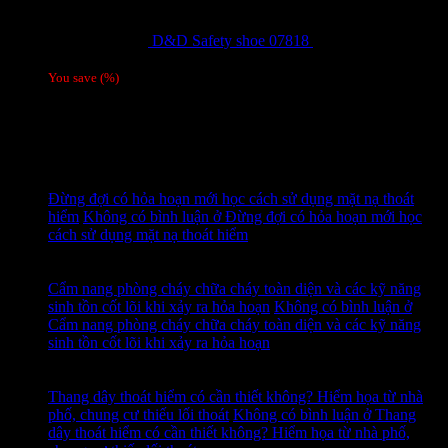
D&D Safety shoe 07818
810,000
₫
Giá gốc
là: 810,000 ₫.
780,000
₫
Giá hiện tại là: 780,000 ₫.
/ 1 đôi
You save
(
%)
Tags
Tin tức mới
15
Th7
Đừng đợi có hỏa hoạn mới học cách sử dụng mặt nạ thoát
hiểm
Không có bình luận
ở Đừng đợi có hỏa hoạn mới học
cách sử dụng mặt nạ thoát hiểm
14
Th7
Cẩm nang phòng cháy chữa cháy toàn diện và các kỹ năng
sinh tồn cốt lõi khi xảy ra hỏa hoạn
Không có bình luận
ở
Cẩm nang phòng cháy chữa cháy toàn diện và các kỹ năng
sinh tồn cốt lõi khi xảy ra hỏa hoạn
13
Th7
Thang dây thoát hiểm có cần thiết không? Hiểm họa từ nhà
phố, chung cư thiếu lối thoát
Không có bình luận
ở Thang
dây thoát hiểm có cần thiết không? Hiểm họa từ nhà phố,