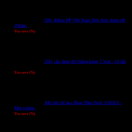
Dây thừng PP Việt Nam Đẹp Size 4mm tới
20mm
Giá liên hệ
You save
(
%)
Dây cảo tăng đơ chằng hàng 7.5cm - 10 tấn
Giá liên hệ
You save
(
%)
Mũ bảo hộ lao động Hàn Quốc SSEDA -
Mặt vuông
125,000
₫
You save
(
%)