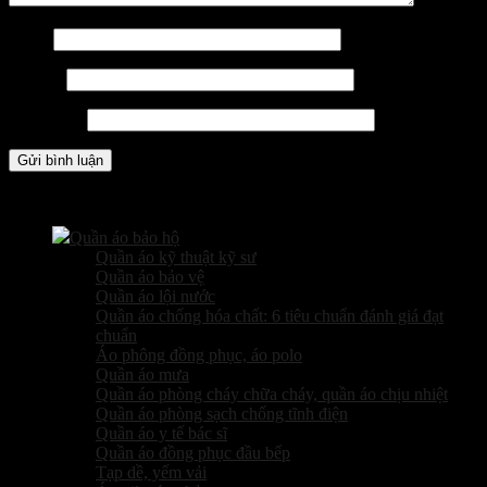
Tên
*
Email
*
Trang web
Các sản phẩm kinh doanh
Quần áo bảo hộ
Quần áo kỹ thuật kỹ sư
Quần áo bảo vệ
Quần áo lội nước
Quần áo chống hóa chất: 6 tiêu chuẩn đánh giá đạt
chuẩn
Áo phông đồng phục, áo polo
Quần áo mưa
Quần áo phòng cháy chữa cháy, quần áo chịu nhiệt
Quần áo phòng sạch chống tĩnh điện
Quần áo y tế bác sĩ
Quần áo đồng phục đầu bếp
Tạp dề, yếm vải