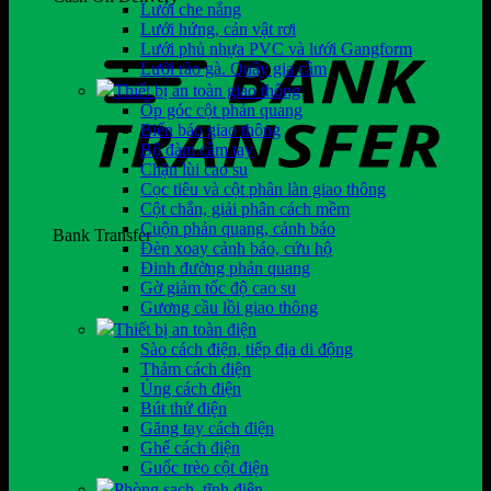
Lưới che nắng
Lưới hứng, cản vật rơi
Lưới phủ nhựa PVC và lưới Gangform
Lưới rào gà. Quây gia cầm
Thiết bị an toàn giao thông
Ốp góc cột phản quang
Biển báo giao thông
Bộ đàm cầm tay
Chặn lùi cao su
Cọc tiêu và cột phân làn giao thông
Cột chắn, giải phân cách mềm
Cuộn phản quang, cảnh báo
Bank Transfer
Đèn xoay cảnh báo, cứu hộ
Đinh đường phản quang
Gờ giảm tốc độ cao su
Gương cầu lồi giao thông
Thiết bị an toàn điện
Sào cách điện, tiếp địa di động
Thảm cách điện
Ủng cách điện
Bút thử điện
Găng tay cách điện
Ghế cách điện
Guốc trèo cột điện
Phòng sạch, tĩnh điện