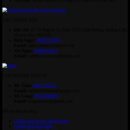
Nơi cấp:
Sở Kế Hoạch Và Đầu Tư Thành Phố Hà Nội
TRỤ SỞ HÀ NỘI
Địa chỉ:
Số 19 Ngách 11, Ngõ 1295 Giải Phóng, Hoàng Liệt,
Hoàng Mai, Hà Nội
Bích Ngọc:
0985555483
Email:
sales.sanboo@gmail.com
Ms Ngọc:
0968961069
Email:
sanboo.com.vn@gmail.com
CHI NHÁNH TPHCM
Ms Tâm:
0907335267
Email:
sanboovietnam@gmail.com
Mr Long:
0933566890
Email:
longsanboo@gmail.com
Hỗ trợ khách hàng
Chính sách & quy định chung
Chính sách bảo hành