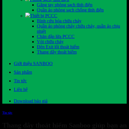
Găng tay phòng sạch tĩnh điện
Quần áo phòng sạch chống tĩnh điện
Thiết bị PCCC
Bình cứu hỏa chữa cháy
Quần áo phòng cháy chữa cháy, quần áo chịu
nhiệt
Chăn dập lửa PCCC
Vòi chữa cháy
Đèn Exit lối thoát hiểm
Thang dây thoát hiểm
Giới thiệu SANBOO
Sản phẩm
Tin tức
Liên hệ
Download báo giá
Tin tức
Thang dây thoát hiểm Sanboo giúp bạn an