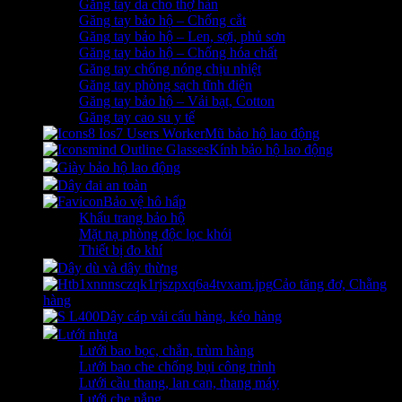
Găng tay da cho thợ hàn
Găng tay bảo hộ – Chống cắt
Găng tay bảo hộ – Len, sợi, phủ sơn
Găng tay bảo hộ – Chống hóa chất
Găng tay chống nóng chịu nhiệt
Găng tay phòng sạch tĩnh điện
Găng tay bảo hộ – Vải bạt, Cotton
Găng tay cao su y tế
Mũ bảo hộ lao động
Kính bảo hộ lao động
Giày bảo hộ lao động
Dây đai an toàn
Bảo vệ hô hấp
Khẩu trang bảo hộ
Mặt nạ phòng độc lọc khói
Thiết bị đo khí
Dây dù và dây thừng
Cảo tăng đơ, Chằng
hàng
Dây cáp vải cẩu hàng, kéo hàng
Lưới nhựa
Lưới bao bọc, chắn, trùm hàng
Lưới bao che chống bụi công trình
Lưới cầu thang, lan can, thang máy
Lưới che nắng