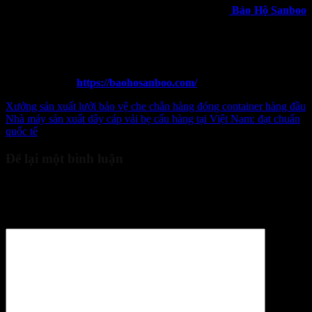
quý giá nhất. Liên hệ ngay qua số hotline để được
Bảo Hộ Sanboo
tư vấn chi tiết.
Thông tin liên hệ:
Điện thoại:
0965 996 288
Website:
https://baohosanboo.com/
Xưởng sản xuất lưới bảo vệ che chắn hàng đóng container hàng đầu
Nhà máy sản xuất dây cáp vải bẹ cẩu hàng tại Việt Nam: đạt chuẩn
quốc tế
Để lại một bình luận
Email của bạn sẽ không được hiển thị công khai.
Các trường bắt
buộc được đánh dấu
*
Bình luận
*