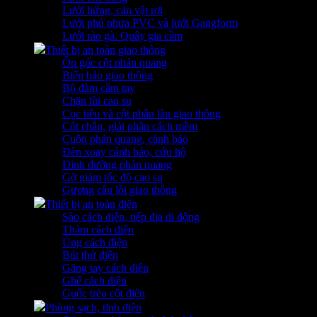
Lưới hứng, cản vật rơi
Lưới phủ nhựa PVC và lưới Gangform
Lưới rào gà. Quây gia cầm
Thiết bị an toàn giao thông
Ốp góc cột phản quang
Biển báo giao thông
Bộ đàm cầm tay
Chặn lùi cao su
Cọc tiêu và cột phân làn giao thông
Cột chắn, giải phân cách mềm
Cuộn phản quang, cảnh báo
Đèn xoay cảnh báo, cứu hộ
Đinh đường phản quang
Gờ giảm tốc độ cao su
Gương cầu lồi giao thông
Thiết bị an toàn điện
Sào cách điện, tiếp địa di động
Thảm cách điện
Ủng cách điện
Bút thử điện
Găng tay cách điện
Ghế cách điện
Guốc trèo cột điện
Phòng sạch, tĩnh điện