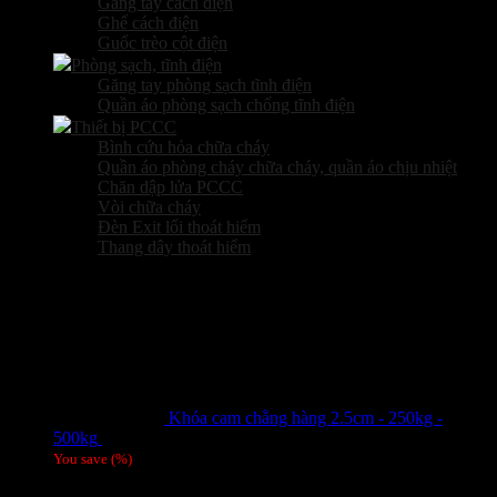
Găng tay cách điện
Ghế cách điện
Guốc trèo cột điện
Phòng sạch, tĩnh điện
Găng tay phòng sạch tĩnh điện
Quần áo phòng sạch chống tĩnh điện
Thiết bị PCCC
Bình cứu hỏa chữa cháy
Quần áo phòng cháy chữa cháy, quần áo chịu nhiệt
Chăn dập lửa PCCC
Vòi chữa cháy
Đèn Exit lối thoát hiểm
Thang dây thoát hiểm
Sản phẩm hot
Khóa cam chằng hàng 2.5cm - 250kg -
500kg
Giá liên hệ
You save
(
%)