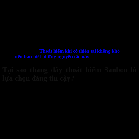
Giải pháp an toàn trong tầm tay khi sơ hữu thang dây thoát hi
Thang dây thoát hiểm Sanboo
không phải là một sản phẩm phức
tạp hay đòi hỏi kỹ thuật lắp đặt cầu kỳ. Nó được thiết kế hướng tới
sự đơn giản, bền bỉ và dễ sử dụng nhất có thể, ngay cả trong những
tình huống tâm lý hoảng loạn. Mục tiêu cốt lõi của
thang dây thoát
hiểm Sanboo
là cung cấp một phương tiện giúp bạn và người thân
rời khỏi vùng nguy hiểm một cách nhanh chóng và an toàn.
Xem thêm:
Thoát hiểm khi có thiên tai không khó
nếu bạn biết những nguyên tắc này
Tại sao thang dây thoát hiểm Sanboo là
lựa chọn đáng tin cậy?
Có nhiều yếu tố khiến
thang dây thoát hiểm Sanboo
trở thành một
lựa chọn ưu tiên cho các gia đình tại chung cư, nhà cao tầng:
Chất liệu siêu bền, chịu tải trọng lớn: Yếu tố an toàn được đặt
lên hàng đầu trong thiết kế của
thang dây thoát hiểm
Sanboo
. Sản phẩm sử dụng dây cáp lõi thép chống cháy, chịu
lực cao, đảm bảo độ bền và khả năng chịu tải trọng vượt trội,
đủ sức cho nhiều người cùng thoát hiểm một lúc (tùy thuộc
vào khuyến cáo của nhà sản xuất cho từng model cụ thể). Các