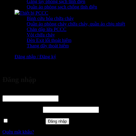
Găng tay phòng sạch tĩnh điện
Quần áo phòng sạch chống tĩnh điện
Thiết bị PCCC
Bình cứu hỏa chữa cháy
Quần áo phòng cháy chữa cháy, quần áo chịu nhiệt
Chăn dập lửa PCCC
Vòi chữa cháy
Đèn Exit lối thoát hiểm
Thang dây thoát hiểm
Đăng nhập / Đăng ký
vừa đặt mua
Đăng nhập
Tên tài khoản hoặc địa chỉ email
*
Bắt buộc
Mật khẩu
*
Bắt buộc
Ghi nhớ mật khẩu
Đăng nhập
Quên mật khẩu?