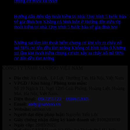
chung cư thiếu lối thoát
12
Th7
Hướng dẫn diễn tập thoát hiểm tại nhà: Quy trình 5 bước bảo
vệ gia đình bạn
Không có bình luận
ở Hướng dẫn diễn tập
thoát hiểm tại nhà: Quy trình 5 bước bảo vệ gia đình bạn
11
Th7
Những sai lầm khi thoát hiểm chung cư khi xảy ra cháy nổ
mà 90% cư dân đều lầm tưởng
Không có bình luận
ở Những
sai lầm khi thoát hiểm chung cư khi xảy ra cháy nổ mà 90%
cư dân đều lầm tưởng
CÔNG TY TNHH SANBOO VIỆT NAM
Địa chỉ:
An Cảnh, Lê Lợi, Thường Tín, Hà Nội, Việt Nam
VPGD / Kho hàng / Phòng xem mẫu:
Số 19 Ngách 11, Ngõ 1295 Giải Phóng, Hoàng Liệt, Hoàng
Mai, Hà Nội, Việt Nam.
Điện thoại:
0967255122
–
0988652005
Email:
andy@sanboo.vn
Website:
sanboo.vn
Người đại diện pháp luật:
Nguyễn Tiến Lộc
Giấy chứng nhận đăng ký kinh doanh số:
0106203930
Ngày cấp:
29/03/2021