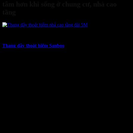
tâm hơn khi sống ở chung cư, nhà cao
tầng
02
Th4
Thang dây thoát hiểm Sanboo
mang đến sự an tâm thiết yếu cho
cuộc sống hiện đại, đặc biệt là với những cư dân đang sinh sống tại
các tòa nhà chung cư, cao ốc san sát tại các đô thị lớn. Sự tiện nghi,
tầm nhìn thoáng đãng và các dịch vụ tích hợp là những ưu điểm
không thể phủ nhận của loại hình nhà ở này. Tuy nhiên, song song
đó, nỗi lo về an toàn phòng cháy chữa cháy (PCCC), nhất là vấn đề
tìm
lối thoát hiểm an toàn
khi có sự cố xảy ra, luôn là một mối bận
tâm thường trực. Lướt xuống để biết thêm chi tiết.