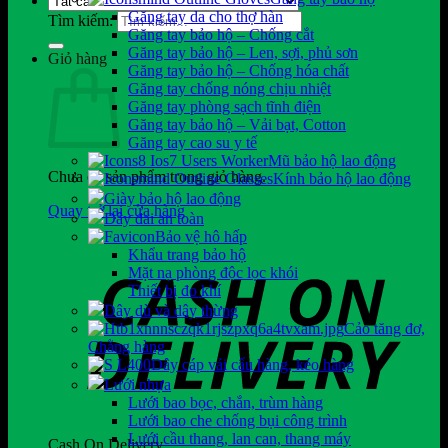
Găng tay da cho thợ hàn
Tìm kiếm:
Găng tay bảo hộ – Chống cắt
Găng tay bảo hộ – Len, sợi, phủ sơn
Giỏ hàng
Găng tay bảo hộ – Chống hóa chất
Găng tay chống nóng chịu nhiệt
Găng tay phòng sạch tĩnh điện
Găng tay bảo hộ – Vải bạt, Cotton
Găng tay cao su y tế
Mũ bảo hộ lao động
Chưa có sản phẩm trong giỏ hàng.
Kính bảo hộ lao động
Giày bảo hộ lao động
Quay trở lại cửa hàng
Dây đai an toàn
Bảo vệ hô hấp
Khẩu trang bảo hộ
Mặt nạ phòng độc lọc khói
Thiết bị đo khí
Dây dù và dây thừng
Cảo tăng đơ,
Chằng hàng
Dây cáp vải cẩu hàng, kéo hàng
Lưới nhựa
Lưới bao bọc, chắn, trùm hàng
Lưới bao che chống bụi công trình
Lưới cầu thang, lan can, thang máy
Cash On Delivery