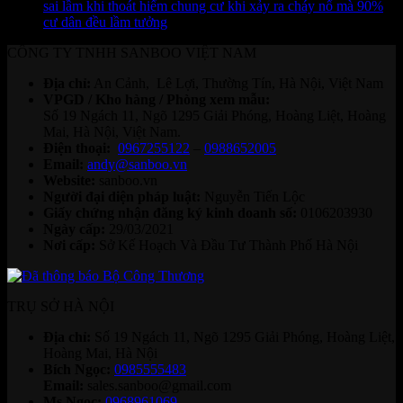
sai lầm khi thoát hiểm chung cư khi xảy ra cháy nổ mà 90%
cư dân đều lầm tưởng
CÔNG TY TNHH SANBOO VIỆT NAM
Địa chỉ:
An Cảnh, Lê Lợi, Thường Tín, Hà Nội, Việt Nam
VPGD / Kho hàng / Phòng xem mẫu:
Số 19 Ngách 11, Ngõ 1295 Giải Phóng, Hoàng Liệt, Hoàng
Mai, Hà Nội, Việt Nam.
Điện thoại:
0967255122
–
0988652005
Email:
andy@sanboo.vn
Website:
sanboo.vn
Người đại diện pháp luật:
Nguyễn Tiến Lộc
Giấy chứng nhận đăng ký kinh doanh số:
0106203930
Ngày cấp:
29/03/2021
Nơi cấp:
Sở Kế Hoạch Và Đầu Tư Thành Phố Hà Nội
TRỤ SỞ HÀ NỘI
Địa chỉ:
Số 19 Ngách 11, Ngõ 1295 Giải Phóng, Hoàng Liệt,
Hoàng Mai, Hà Nội
Bích Ngọc:
0985555483
Email:
sales.sanboo@gmail.com
Ms Ngọc:
0968961069