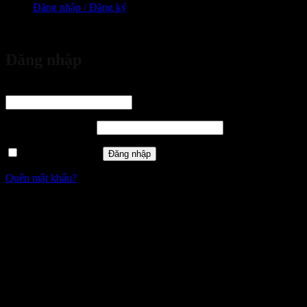
Đăng nhập / Đăng ký
vừa đặt mua
Đăng nhập
Tên tài khoản hoặc địa chỉ email
*
Bắt buộc
Mật khẩu
*
Bắt buộc
Ghi nhớ mật khẩu
Đăng nhập
Quên mật khẩu?