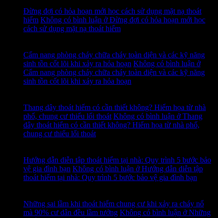
Th7
Đừng đợi có hỏa hoạn mới học cách sử dụng mặt nạ thoát
hiểm
Không có bình luận
ở Đừng đợi có hỏa hoạn mới học
cách sử dụng mặt nạ thoát hiểm
14
Th7
Cẩm nang phòng cháy chữa cháy toàn diện và các kỹ năng
sinh tồn cốt lõi khi xảy ra hỏa hoạn
Không có bình luận
ở
Cẩm nang phòng cháy chữa cháy toàn diện và các kỹ năng
sinh tồn cốt lõi khi xảy ra hỏa hoạn
13
Th7
Thang dây thoát hiểm có cần thiết không? Hiểm họa từ nhà
phố, chung cư thiếu lối thoát
Không có bình luận
ở Thang
dây thoát hiểm có cần thiết không? Hiểm họa từ nhà phố,
chung cư thiếu lối thoát
12
Th7
Hướng dẫn diễn tập thoát hiểm tại nhà: Quy trình 5 bước bảo
vệ gia đình bạn
Không có bình luận
ở Hướng dẫn diễn tập
thoát hiểm tại nhà: Quy trình 5 bước bảo vệ gia đình bạn
11
Th7
Những sai lầm khi thoát hiểm chung cư khi xảy ra cháy nổ
mà 90% cư dân đều lầm tưởng
Không có bình luận
ở Những