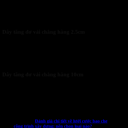
Tải trọng: 3 tấn.
Chiều dài: 6m.
Chất liệu: Polyester.
Giá tham khảo: 220.000 VNĐ.
Dây tăng đơ vải chằng hàng 2.5cm
Tải trọng: 800kg.
Chiều dài: 3m, 4m, 5m, 6m, 7m.
Chất liệu: Polyester.
Giá tham khảo: Từ 50.000 VNĐ (3m) đến 90.000 VNĐ
(7m).
Dây tăng đơ vải chằng hàng 10cm
Tải trọng: 10 tấn.
Chiều dài: 4m, 5m, 8m, 10m, 15m.
Chất liệu: Polyester.
Ưu điểm: Phù hợp cho hàng hóa siêu trọng, độ bền cao.
Giá tham khảo: Từ 180.000 VNĐ (4m) đến 290.000 VNĐ
(15m).
Xem thêm:
Đánh giá chi tiết về lưới cước bao che
công trình xây dựng: nên chọn loại nào?