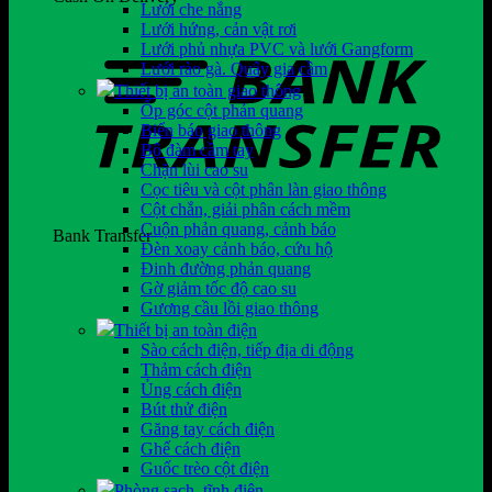
Lưới che nắng
Lưới hứng, cản vật rơi
Lưới phủ nhựa PVC và lưới Gangform
Lưới rào gà. Quây gia cầm
Thiết bị an toàn giao thông
Ốp góc cột phản quang
Biển báo giao thông
Bộ đàm cầm tay
Chặn lùi cao su
Cọc tiêu và cột phân làn giao thông
Cột chắn, giải phân cách mềm
Cuộn phản quang, cảnh báo
Bank Transfer
Đèn xoay cảnh báo, cứu hộ
Đinh đường phản quang
Gờ giảm tốc độ cao su
Gương cầu lồi giao thông
Thiết bị an toàn điện
Sào cách điện, tiếp địa di động
Thảm cách điện
Ủng cách điện
Bút thử điện
Găng tay cách điện
Ghế cách điện
Guốc trèo cột điện
Phòng sạch, tĩnh điện