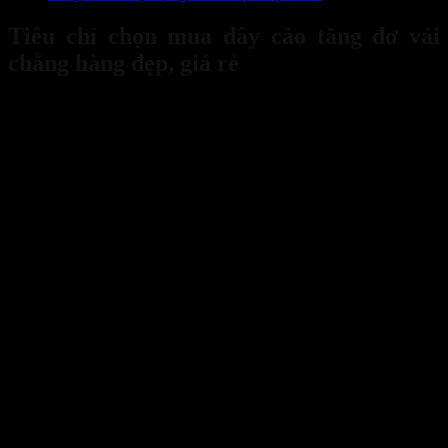
Tiêu chí chọn mua dây cảo tăng đơ vải
chằng hàng đẹp, giá rẻ
Việc lựa chọn
dây cảo tăng đơ vải chằng hàng đẹp
cần phải dựa
vào giá thành và phải đảm bảo chất lượng và khả năng chịu tải phù
hợp với nhu cầu sử dụng. Để tìm được
mẫu dây cảo tăng đơ giá rẻ
nhưng vẫn đảm bảo an toàn và hiệu suất làm việc cao, bạn cần lưu ý
một số tiêu chí sau.