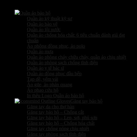
Các sản phẩm kinh doanh
Quần áo bảo hộ
Quần áo kỹ thuật kỹ sư
Quần áo bảo vệ
Quần áo lội nước
Quần áo chống hóa chất: 6 tiêu chuẩn đánh giá đạt
chuẩn
Áo phông đồng phục, áo polo
Quần áo mưa
Quần áo phòng cháy chữa cháy, quần áo chịu nhiệt
Quần áo phòng sạch chống tĩnh điện
Quần áo y tế bác sĩ
Quần áo đồng phục đầu bếp
Tạp dề, yếm vải
Áo gile, áo phản quang
Áo phao cứu hộ
In thêu Logo Quần áo bảo hộ
Găng tay bảo hộ
Găng tay da cho thợ hàn
Găng tay bảo hộ – Chống cắt
Găng tay bảo hộ – Len, sợi, phủ sơn
Găng tay bảo hộ – Chống hóa chất
Găng tay chống nóng chịu nhiệt
Găng tay phòng sạch tĩnh điện