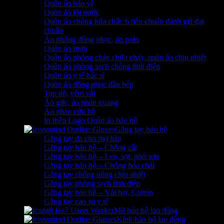
Quần áo bảo vệ
Quần áo lội nước
Quần áo chống hóa chất: 6 tiêu chuẩn đánh giá đạt
chuẩn
Áo phông đồng phục, áo polo
Quần áo mưa
Quần áo phòng cháy chữa cháy, quần áo chịu nhiệt
Quần áo phòng sạch chống tĩnh điện
Quần áo y tế bác sĩ
Quần áo đồng phục đầu bếp
Tạp dề, yếm vải
Áo gile, áo phản quang
Áo phao cứu hộ
In thêu Logo Quần áo bảo hộ
Găng tay bảo hộ
Găng tay da cho thợ hàn
Găng tay bảo hộ – Chống cắt
Găng tay bảo hộ – Len, sợi, phủ sơn
Găng tay bảo hộ – Chống hóa chất
Găng tay chống nóng chịu nhiệt
Găng tay phòng sạch tĩnh điện
Găng tay bảo hộ – Vải bạt, Cotton
Găng tay cao su y tế
Mũ bảo hộ lao động
Kính bảo hộ lao động