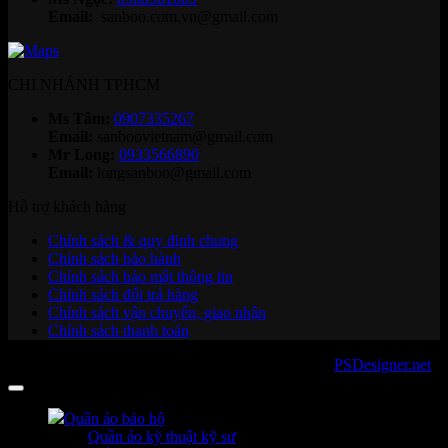
Email:
sanboo.com.vn@gmail.com
CHI NHÁNH TPHCM
Ms Tâm:
0907335267
Email:
sanboovietnam@gmail.com
Mr Long:
0933566890
Email:
longsanboo@gmail.com
Hỗ trợ khách hàng
Chính sách & quy định chung
Chính sách bảo hành
Chính sách bảo mật thông tin
Chính sách đổi trả hàng
Chính sách vận chuyển, giao nhận
Chính sách thanh toán
Copyright 2026 ©
sanboo.com.vn
. Developed by
PSDesigner.net
Quần áo bảo hộ
Quần áo kỹ thuật kỹ sư