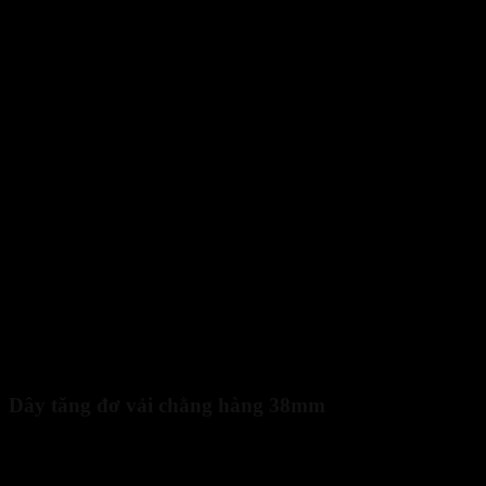
Các mẫu dây cảo tăng đơ vải chằng hàng đẹp phổ biến nhất
Dây tăng đơ vải chằng hàng 38mm
Tải trọng: 1.5 tấn.
Chiều dài: 3m, 4m, 5m, 6m, 7m, 8m, 9m, 10m.