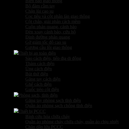
Biển báo giao thông
Bộ đàm cầm tay
Chặn lùi cao su
Cọc tiêu và cột phân làn giao thông
Cột chắn, giải phân cách mềm
Cuộn phản quang, cảnh báo
Đèn xoay cảnh báo, cứu hộ
Đinh đường phản quang
Gờ giảm tốc độ cao su
Gương cầu lồi giao thông
Thiết bị an toàn điện
Sào cách điện, tiếp địa di động
Thảm cách điện
Ủng cách điện
Bút thử điện
Găng tay cách điện
Ghế cách điện
Guốc trèo cột điện
Phòng sạch, tĩnh điện
Găng tay phòng sạch tĩnh điện
Quần áo phòng sạch chống tĩnh điện
Thiết bị PCCC
Bình cứu hỏa chữa cháy
Quần áo phòng cháy chữa cháy, quần áo chịu nhiệt
Chăn dập lửa PCCC