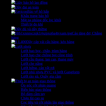
Giày bảo hộ lao động
Dây đai an toàn
Bảo vệ hô hấp
Khẩu trang bảo hộ
Mặt nạ phòng độc lọc khói
Thiết bị đo khí
Dây dù và dây thừng
Cảo tăng đơ, Chằng
hàng
Dây cáp vải cẩu hàng, kéo hàng
Lưới nhựa
Lưới bao bọc, chắn, trùm hàng
Lưới bao che chống bụi công trình
Lưới cầu thang, lan can, thang máy
Lưới che nắng
Lưới hứng, cản vật rơi
Lưới phủ nhựa PVC và lưới Gangform
Lưới rào gà. Quây gia cầm
Thiết bị an toàn giao thông
Ốp góc cột phản quang
Biển báo giao thông
Bộ đàm cầm tay
Chặn lùi cao su
Cọc tiêu và cột phân làn giao thông