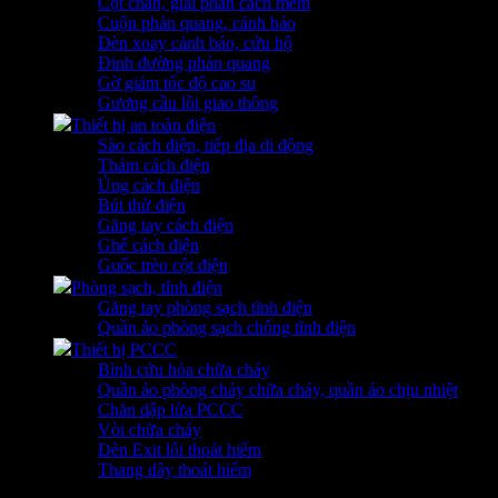
Cột chắn, giải phân cách mềm
Cuộn phản quang, cảnh báo
Đèn xoay cảnh báo, cứu hộ
Đinh đường phản quang
Gờ giảm tốc độ cao su
Gương cầu lồi giao thông
Thiết bị an toàn điện
Sào cách điện, tiếp địa di động
Thảm cách điện
Ủng cách điện
Bút thử điện
Găng tay cách điện
Ghế cách điện
Guốc trèo cột điện
Phòng sạch, tĩnh điện
Găng tay phòng sạch tĩnh điện
Quần áo phòng sạch chống tĩnh điện
Thiết bị PCCC
Bình cứu hỏa chữa cháy
Quần áo phòng cháy chữa cháy, quần áo chịu nhiệt
Chăn dập lửa PCCC
Vòi chữa cháy
Đèn Exit lối thoát hiểm
Thang dây thoát hiểm