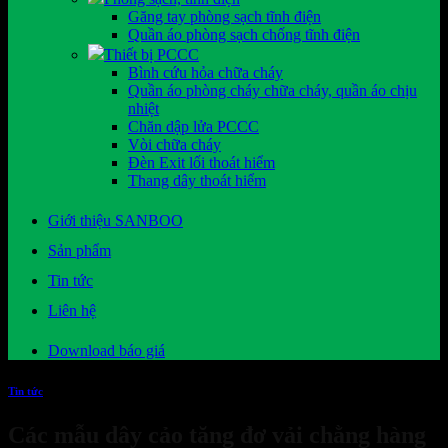
Găng tay phòng sạch tĩnh điện
Quần áo phòng sạch chống tĩnh điện
Thiết bị PCCC
Bình cứu hỏa chữa cháy
Quần áo phòng cháy chữa cháy, quần áo chịu
nhiệt
Chăn dập lửa PCCC
Vòi chữa cháy
Đèn Exit lối thoát hiểm
Thang dây thoát hiểm
Giới thiệu SANBOO
Sản phẩm
Tin tức
Liên hệ
Download báo giá
Tin tức
Các mẫu dây cảo tăng đơ vải chằng hàng