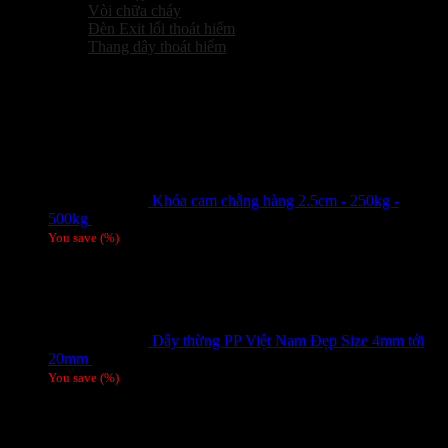
Vòi chữa cháy
Đèn Exit lối thoát hiểm
Thang dây thoát hiểm
Sản phẩm hot
Khóa cam chằng hàng 2.5cm - 250kg -
500kg
Giá liên hệ
You save
(
%)
Dây thừng PP Việt Nam Đẹp Size 4mm tới
20mm
Giá liên hệ
You save
(
%)