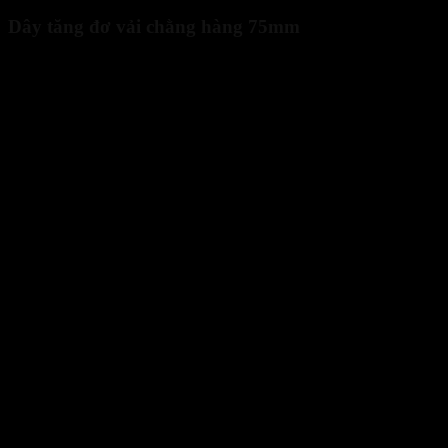
Dây tăng đơ vải chằng hàng 75mm
Tải trọng: 10 tấn.
Chiều dài: 4m, 5m, 8m, 15m, 20m, 25m.
Chất liệu: Polyester cao cấp.
Ưu điểm: Độ bền cao, chống mài mòn, phù hợp cho hàng hóa
siêu trọng.
Giá tham khảo: Từ 680.000 VNĐ (4m) đến 1.655.000 VNĐ
(25m).