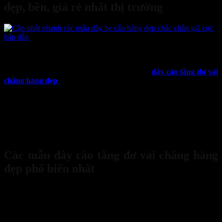
đẹp, bền, giá rẻ nhất thị trường
19
Th2
Hiện nay, trên thị trường có rất nhiều các mẫu
dây cảo tăng đơ vải
chằng hàng đẹp
với giá cả khác nhau, đáp ứng nhu cầu sử dụng đa
dạng từ cá nhân đến doanh nghiệp. Bạn đang phân vân không biết
nên chọn loại dây nào phù hợp? Đừng lo, Bảo Hộ Sanboo sẽ giúp
bạn tìm hiểu về các
dây cảo tăng đơ vải chằng hàng đẹp
, các tiêu
chí lựa chọn, cũng như gợi ý những mẫu dây cảo giá rẻ nhất thị
trường nhưng vẫn đảm bảo chất lượng cao. Kéo xuống để biết thêm
chi tiết.
Các mẫu dây cảo tăng đơ vải chằng hàng
đẹp phổ biến nhất
Trên
dây cảo tăng đơ thị trường
, có nhiều mẫu dây cảo khác nhau
với kích thước, chất liệu và khả năng chịu tải khác nhau. Dưới đây
là các loại
dây cảo tăng đơ vải chằng hàng đẹp
được ưa chuộng
nhất hiện nay.