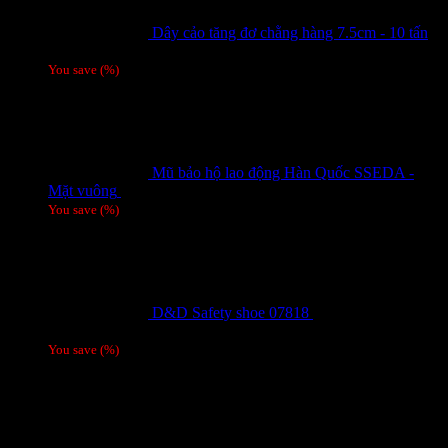
Dây cảo tăng đơ chằng hàng 7.5cm - 10 tấn
Giá liên hệ
You save
(
%)
Mũ bảo hộ lao động Hàn Quốc SSEDA -
Mặt vuông
125,000
₫
You save
(
%)
D&D Safety shoe 07818
810,000
₫
Giá gốc
là: 810,000 ₫.
780,000
₫
Giá hiện tại là: 780,000 ₫.
/ 1 đôi
You save
(
%)
Tags
Tin tức mới
15