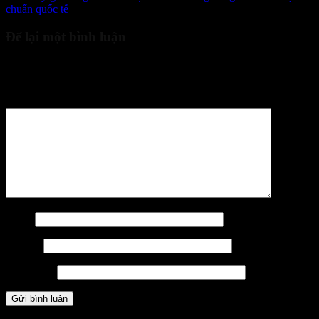
chuẩn quốc tế
Để lại một bình luận
Email của bạn sẽ không được hiển thị công khai.
Các trường bắt
buộc được đánh dấu
*
Bình luận
*
Tên
*
Email
*
Trang web