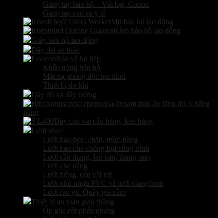
Găng tay bảo hộ – Vải bạt, Cotton
Găng tay cao su y tế
Mũ bảo hộ lao động
Kính bảo hộ lao động
Giày bảo hộ lao động
Dây đai an toàn
Bảo vệ hô hấp
Khẩu trang bảo hộ
Mặt nạ phòng độc lọc khói
Thiết bị đo khí
Dây dù và dây thừng
Cảo tăng đơ, Chằng
hàng
Dây cáp vải cẩu hàng, kéo hàng
Lưới nhựa
Lưới bao bọc, chắn, trùm hàng
Lưới bao che chống bụi công trình
Lưới cầu thang, lan can, thang máy
Lưới che nắng
Lưới hứng, cản vật rơi
Lưới phủ nhựa PVC và lưới Gangform
Lưới rào gà. Quây gia cầm
Thiết bị an toàn giao thông
Ốp góc cột phản quang