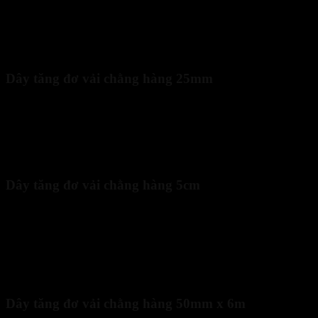
Chất liệu: Polyester.
Ưu điểm: Dễ sử dụng, giá rẻ, phù hợp cho hàng hóa vừa và
nhỏ.
Giá tham khảo: Từ 70.000 VNĐ (3m) đến 110.000 VNĐ
(10m).
Dây tăng đơ vải chằng hàng 25mm
Tải trọng: 250kg – 500kg.
Chiều dài: 1m – 12m.
Chất liệu: Polyester.
Ưu điểm: Nhẹ, dễ thao tác, giá thành rẻ.
Giá tham khảo: Khoảng 100.000 – 150.000 VNĐ.
Dây tăng đơ vải chằng hàng 5cm
Tải trọng: 5 tấn.
Chiều dài: 10m.
Chất liệu: Polyester.
Ưu điểm: Thiết kế tiện lợi, chống ẩm, chống hóa chất và tia
UV.
Giá tham khảo: 298.000 VNĐ.
Dây tăng đơ vải chằng hàng 50mm x 6m