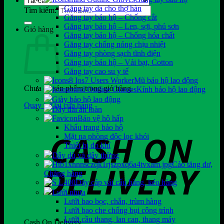
Găng tay da cho thợ hàn
Tìm kiếm:
Găng tay bảo hộ – Chống cắt
Găng tay bảo hộ – Len, sợi, phủ sơn
Giỏ hàng
Găng tay bảo hộ – Chống hóa chất
Găng tay chống nóng chịu nhiệt
Găng tay phòng sạch tĩnh điện
Găng tay bảo hộ – Vải bạt, Cotton
Găng tay cao su y tế
Mũ bảo hộ lao động
Chưa có sản phẩm trong giỏ hàng.
Kính bảo hộ lao động
Giày bảo hộ lao động
Quay trở lại cửa hàng
Dây đai an toàn
Bảo vệ hô hấp
Khẩu trang bảo hộ
Mặt nạ phòng độc lọc khói
Thiết bị đo khí
Dây dù và dây thừng
Cảo tăng đơ,
Chằng hàng
Dây cáp vải cẩu hàng, kéo hàng
Lưới nhựa
Lưới bao bọc, chắn, trùm hàng
Lưới bao che chống bụi công trình
Lưới cầu thang, lan can, thang máy
Cash On Delivery