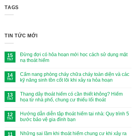
810,000 ₫.
là:
TAGS
780,000 ₫.
TIN TỨC MỚI
Đừng đợi có hỏa hoạn mới học cách sử dụng mặt
15
Th7
nạ thoát hiểm
Không
có
Cẩm nang phòng cháy chữa cháy toàn diện và các
14
bình
luận
Th7
kỹ năng sinh tồn cốt lõi khi xảy ra hỏa hoạn
ở
Đừng
Không
đợi
có
Thang dây thoát hiểm có cần thiết không? Hiểm
13
có
bình
hỏa
luận
Th7
họa từ nhà phố, chung cư thiếu lối thoát
hoạn
ở
mới
Cẩm
Không
học
nang
có
Hướng dẫn diễn tập thoát hiểm tại nhà: Quy trình 5
12
cách
phòng
bình
sử
cháy
luận
Th7
bước bảo vệ gia đình bạn
dụng
chữa
ở
mặt
cháy
Thang
Không
nạ
toàn
dây
có
Những sai lầm khi thoát hiểm chung cư khi xảy ra
11
thoát
diện
thoát
bình