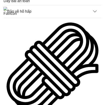
Dây đai an toàn
Bảo vệ hô hấp