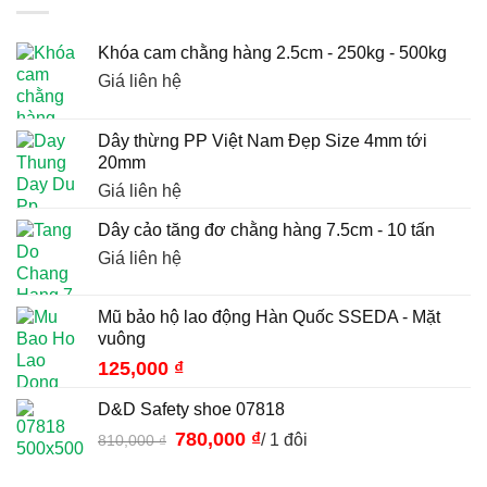
Khóa cam chằng hàng 2.5cm - 250kg - 500kg
Giá liên hệ
Dây thừng PP Việt Nam Đẹp Size 4mm tới
20mm
Giá liên hệ
Dây cảo tăng đơ chằng hàng 7.5cm - 10 tấn
Giá liên hệ
Mũ bảo hộ lao động Hàn Quốc SSEDA - Mặt
vuông
125,000
₫
D&D Safety shoe 07818
780,000
₫
Giá
Giá
/ 1 đôi
810,000
₫
gốc
hiện
là:
tại