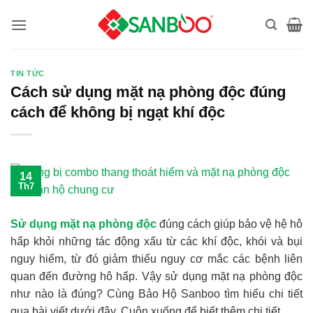
Bỏ
qua
nội
dung
TIN TỨC
Cách sử dụng mặt nạ phòng độc đúng
cách để không bị ngạt khí độc
14
Th7
Sử dụng mặt nạ phòng độc
đúng cách giúp bảo vệ hệ hô
hấp khỏi những tác động xấu từ các khí độc, khói và bụi
nguy hiểm, từ đó giảm thiểu nguy cơ mắc các bệnh liên
quan đến đường hô hấp. Vậy sử dụng mặt nạ phòng độc
như nào là đúng? Cùng Bảo Hộ Sanboo tìm hiểu chi tiết
qua bài viết dưới đây. Cuộn xuống để biết thêm chi tiết.