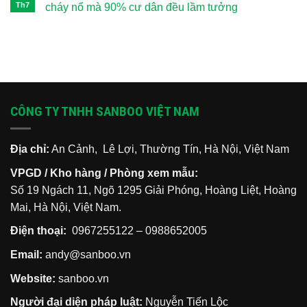
hiểm
và
hiểm
luận
Th7
cháy nổ mà 90% cư dân đều lầm tưởng
các
có
ở
kỹ
cần
Hướng
Không
năng
thiết
dẫn
có
sinh
không?
diễn
bình
tồn
Hiểm
tập
luận
cốt
họa
thoát
ở
lõi
từ
hiểm
Những
khi
nhà
tại
sai
xảy
phố,
nhà:
lầm
ra
chung
Quy
khi
hỏa
cư
trình
thoát
CÔNG TY TNHH SANBOO VIỆT NAM
hoạn
thiếu
5
hiểm
lối
bước
chung
thoát
bảo
cư
vệ
khi
gia
xảy
Địa chỉ:
An Cảnh, Lê Lợi, Thường Tín, Hà Nội, Việt Nam
đình
ra
bạn
cháy
VPGD / Kho hàng / Phòng xem mẫu:
nổ
mà
Số 19 Ngách 11, Ngõ 1295 Giải Phóng, Hoàng Liệt, Hoàng
90%
cư
Mai, Hà Nội, Việt Nam.
dân
đều
lầm
Điện thoại:
0967255122
–
0988652005
tưởng
Email:
andy@sanboo.vn
Website:
sanboo.vn
Người đại diện pháp luật:
Nguyễn Tiến Lộc