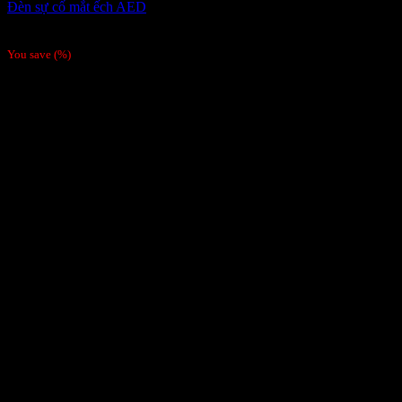
Đèn sự cố mắt ếch AED
80,000
₫
You save
(
%)
Order