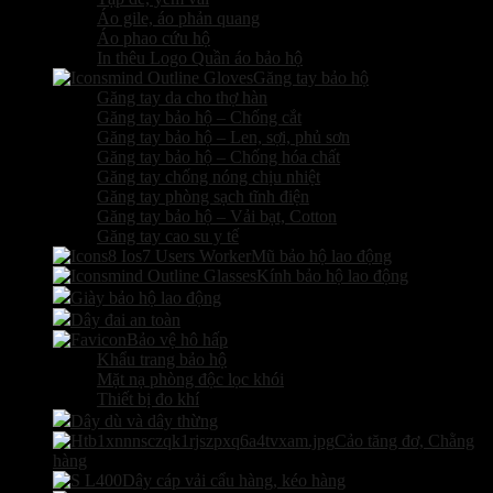
Áo gile, áo phản quang
Áo phao cứu hộ
In thêu Logo Quần áo bảo hộ
Găng tay bảo hộ
Găng tay da cho thợ hàn
Găng tay bảo hộ – Chống cắt
Găng tay bảo hộ – Len, sợi, phủ sơn
Găng tay bảo hộ – Chống hóa chất
Găng tay chống nóng chịu nhiệt
Găng tay phòng sạch tĩnh điện
Găng tay bảo hộ – Vải bạt, Cotton
Găng tay cao su y tế
Mũ bảo hộ lao động
Kính bảo hộ lao động
Giày bảo hộ lao động
Dây đai an toàn
Bảo vệ hô hấp
Khẩu trang bảo hộ
Mặt nạ phòng độc lọc khói
Thiết bị đo khí
Dây dù và dây thừng
Cảo tăng đơ, Chằng
hàng
Dây cáp vải cẩu hàng, kéo hàng