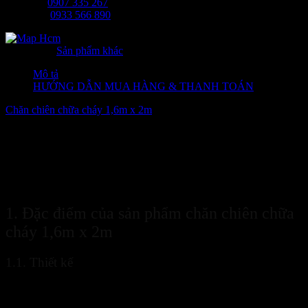
Ms Tâm:
0907 335 267
Mr Long:
0933 566 890
Danh mục:
Sản phẩm khác
Mô tả
HƯỚNG DẪN MUA HÀNG & THANH TOÁN
Chăn chiên chữa cháy 1,6m x 2m
là sản phẩm chữa cháy cầm tay,
đơn giản nhưng đem lại hiệu quả tốt và tính ứng dụng cao. Chăn
được ứng dụng để dập lửa đối với các tình huống cháy nhỏ, hoặc
làm áo choàng che phủ giúp bảo vệ an toàn cho người dùng trong
quá trình thoát hiểm khỏi đám cháy. Hãy cùng Sanboo tìm hiểu
thêm thông tin về sản phẩm
chăn chiên chữa cháy 1,6m x 2m
qua
bài viết này nhé!
1. Đặc điểm của sản phẩm chăn chiên chữa
cháy 1,6m x 2m
1.1. Thiết kế
Chăn chiên chữa cháy 1,6m x 2m
được làm chất liệu là dạ cotton
với đặc điểm nổi bật là thấm hút nước rất tốt, gọn nhẹ, dễ sử dụng