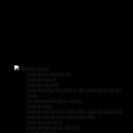
Các sản phẩm kinh doanh
Quần áo bảo hộ
Quần áo kỹ thuật kỹ sư
Quần áo bảo vệ
Quần áo lội nước
Quần áo chống hóa chất: 6 tiêu chuẩn đánh giá đạt
chuẩn
Áo phông đồng phục, áo polo
Quần áo mưa
Quần áo phòng cháy chữa cháy, quần áo chịu nhiệt
Quần áo phòng sạch chống tĩnh điện
Quần áo y tế bác sĩ
Quần áo đồng phục đầu bếp
Tạp dề, yếm vải