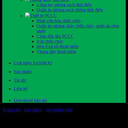
Găng tay phòng sạch tĩnh điện
Quần áo phòng sạch chống tĩnh điện
Thiết bị PCCC
Bình cứu hỏa chữa cháy
Quần áo phòng cháy chữa cháy, quần áo chịu
nhiệt
Chăn dập lửa PCCC
Vòi chữa cháy
Đèn Exit lối thoát hiểm
Thang dây thoát hiểm
Giới thiệu SANBOO
Sản phẩm
Tin tức
Liên hệ
Download báo giá
Trang chủ
/
Sản phẩm
/
Sản phẩm khác