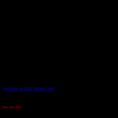
Van khóa cá nhân Master Lock
6,800,000
₫
Giá gốc là: 6,800,000 ₫.
6,500,000
₫
Giá hiện tại là:
6,500,000 ₫.
You save
(
%)