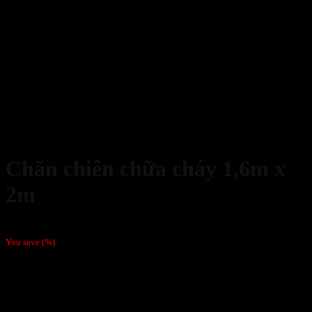
Chăn chiên chữa cháy 1,6m x
2m
135,000
₫
You save
(
%)
Tên sản phẩm: Chăn chiên chữa cháy 1,6m x 2m.
Đặc điểm: Gọn nhẹ, thiết kế mang tính thẩm mỹ cao.
Thấm hút tốt.
Dễ dàng sử dụng.