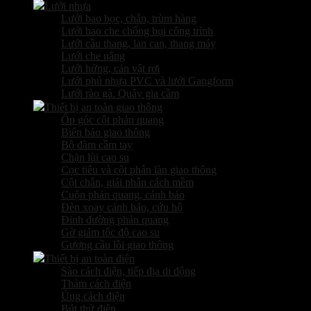
Lưới nhựa
Lưới bao bọc, chắn, trùm hàng
Lưới bao che chống bụi công trình
Lưới cầu thang, lan can, thang máy
Lưới che nắng
Lưới hứng, cản vật rơi
Lưới phủ nhựa PVC và lưới Gangform
Lưới rào gà. Quây gia cầm
Thiết bị an toàn giao thông
Ốp góc cột phản quang
Biển báo giao thông
Bộ đàm cầm tay
Chặn lùi cao su
Cọc tiêu và cột phân làn giao thông
Cột chắn, giải phân cách mềm
Cuộn phản quang, cảnh báo
Đèn xoay cảnh báo, cứu hộ
Đinh đường phản quang
Gờ giảm tốc độ cao su
Gương cầu lồi giao thông
Thiết bị an toàn điện
Sào cách điện, tiếp địa di động
Thảm cách điện
Ủng cách điện
Bút thử điện