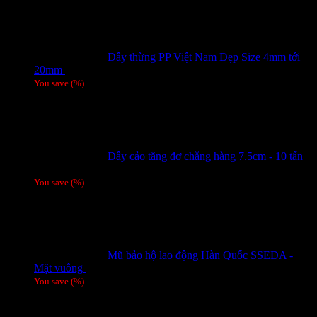
Dây thừng PP Việt Nam Đẹp Size 4mm tới
20mm
Giá liên hệ
You save
(
%)
Dây cảo tăng đơ chằng hàng 7.5cm - 10 tấn
Giá liên hệ
You save
(
%)
Mũ bảo hộ lao động Hàn Quốc SSEDA -
Mặt vuông
125,000
₫
You save
(
%)