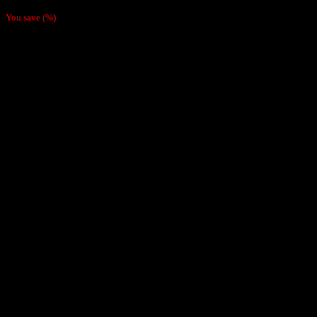
81,000
₫
You save
(
%)
-8%