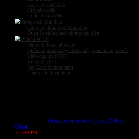
Găng tay cách điện
Ghế cách điện
Guốc trèo cột điện
Phòng sạch, tĩnh điện
Găng tay phòng sạch tĩnh điện
Quần áo phòng sạch chống tĩnh điện
Thiết bị PCCC
Bình cứu hỏa chữa cháy
Quần áo phòng cháy chữa cháy, quần áo chịu nhiệt
Chăn dập lửa PCCC
Vòi chữa cháy
Đèn Exit lối thoát hiểm
Thang dây thoát hiểm
Sản phẩm hot
Khóa cam chằng hàng 2.5cm - 250kg -
500kg
Giá liên hệ
You save
(
%)