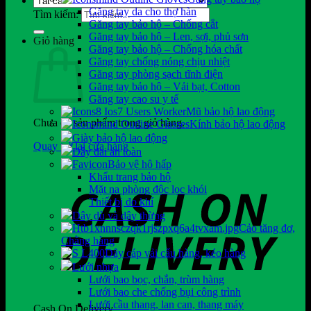
Găng tay da cho thợ hàn
Tìm kiếm:
Găng tay bảo hộ – Chống cắt
Găng tay bảo hộ – Len, sợi, phủ sơn
Giỏ hàng
Găng tay bảo hộ – Chống hóa chất
Găng tay chống nóng chịu nhiệt
Găng tay phòng sạch tĩnh điện
Găng tay bảo hộ – Vải bạt, Cotton
Găng tay cao su y tế
Mũ bảo hộ lao động
Chưa có sản phẩm trong giỏ hàng.
Kính bảo hộ lao động
Giày bảo hộ lao động
Quay trở lại cửa hàng
Dây đai an toàn
Bảo vệ hô hấp
Khẩu trang bảo hộ
Mặt nạ phòng độc lọc khói
Thiết bị đo khí
Dây dù và dây thừng
Cảo tăng đơ,
Chằng hàng
Dây cáp vải cẩu hàng, kéo hàng
Lưới nhựa
Lưới bao bọc, chắn, trùm hàng
Lưới bao che chống bụi công trình
Lưới cầu thang, lan can, thang máy
Cash On Delivery