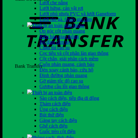
Lưới che nắng
Lưới hứng, cản vật rơi
Lưới phủ nhựa PVC và lưới Gangform
Lưới rào gà. Quây gia cầm
Thiết bị an toàn giao thông
Ốp góc cột phản quang
Biển báo giao thông
Bộ đàm cầm tay
Chặn lùi cao su
Cọc tiêu và cột phân làn giao thông
Cột chắn, giải phân cách mềm
Cuộn phản quang, cảnh báo
Bank Transfer
Đèn xoay cảnh báo, cứu hộ
Đinh đường phản quang
Gờ giảm tốc độ cao su
Gương cầu lồi giao thông
Thiết bị an toàn điện
Sào cách điện, tiếp địa di động
Thảm cách điện
Ủng cách điện
Bút thử điện
Găng tay cách điện
Ghế cách điện
Guốc trèo cột điện
Phòng sạch, tĩnh điện