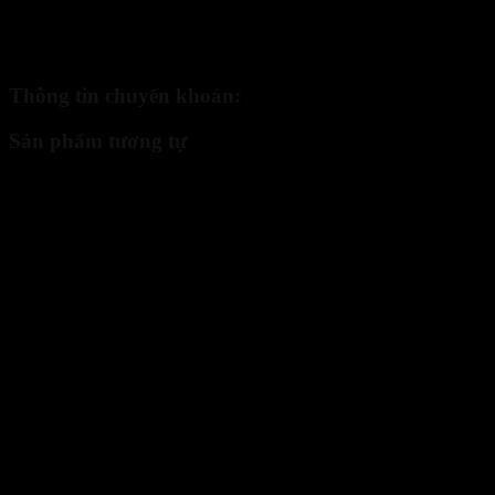
tiếp cho nhân viên bưu phát. - 2: Quý khách chuyển khoản trước
cho chúng tôi qua tài khoản nhân hàng, và chúng tôi sẽ gửi chuyển
phát nhanh cho quý khách:
Thông tin chuyển khoản:
Sản phẩm tương tự