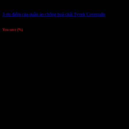
3 ưu điểm của quần áo chống hoá chất Tyvek Coverralls
Giá liên hệ
You save
(
%)