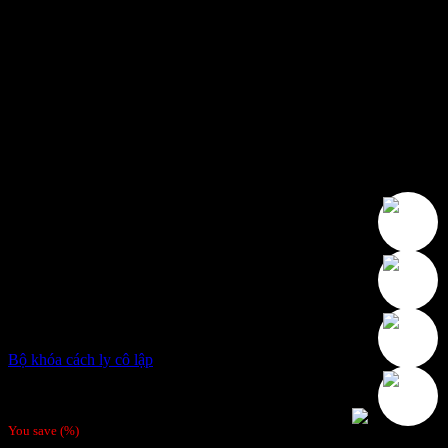
Bộ khóa cách ly cô lập
2,500,000
₫
Giá gốc là: 2,500,000 ₫.
2,300,000
₫
Giá hiện tại là:
2,300,000 ₫.
You save
(
%)
-26%