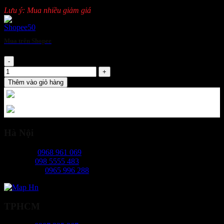
Lưu ý: Mua nhiều giảm giá
Mua trên Shopee
Chăn chiên chữa cháy 1,6m x 2m số lượng
Thêm vào giỏ hàng
Hà Nội
Ms Ngọc:
0968 961 069
Mr Hiếu:
098 5555 483
Ms Phương:
0965 996 288
TPHCM