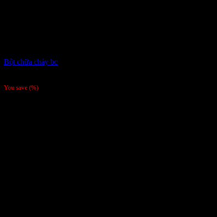
Bột chữa cháy bc
Giá liên hệ
You save
(
%)