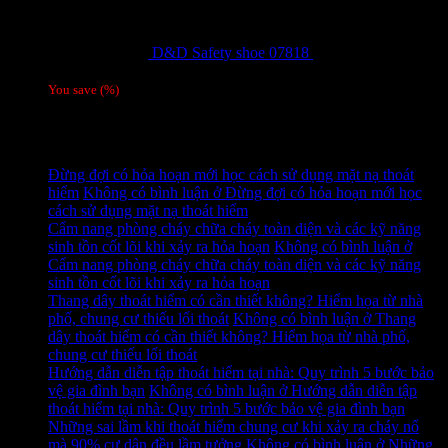
D&D Safety shoe 07818
810,000
₫
Giá gốc
là: 810,000 ₫.
780,000
₫
Giá hiện tại là: 780,000 ₫.
/ 1 đôi
You save
(
%)
Tag
Tin tức mới
Đừng đợi có hỏa hoạn mới học cách sử dụng mặt nạ thoát
hiểm
Không có bình luận
ở Đừng đợi có hỏa hoạn mới học
cách sử dụng mặt nạ thoát hiểm
Cẩm nang phòng cháy chữa cháy toàn diện và các kỹ năng
sinh tồn cốt lõi khi xảy ra hỏa hoạn
Không có bình luận
ở
Cẩm nang phòng cháy chữa cháy toàn diện và các kỹ năng
sinh tồn cốt lõi khi xảy ra hỏa hoạn
Thang dây thoát hiểm có cần thiết không? Hiểm họa từ nhà
phố, chung cư thiếu lối thoát
Không có bình luận
ở Thang
dây thoát hiểm có cần thiết không? Hiểm họa từ nhà phố,
chung cư thiếu lối thoát
Hướng dẫn diễn tập thoát hiểm tại nhà: Quy trình 5 bước bảo
vệ gia đình bạn
Không có bình luận
ở Hướng dẫn diễn tập
thoát hiểm tại nhà: Quy trình 5 bước bảo vệ gia đình bạn
Những sai lầm khi thoát hiểm chung cư khi xảy ra cháy nổ
mà 90% cư dân đều lầm tưởng
Không có bình luận
ở Những