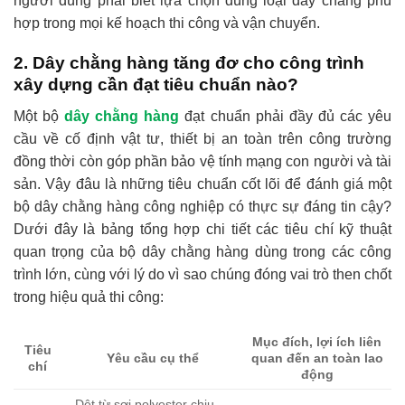
người dùng phải biết lựa chọn đúng loại dây chằng phù
hợp trong mọi kế hoạch thi công và vận chuyển.
2. Dây chằng hàng tăng đơ cho công trình
xây dựng cần đạt tiêu chuẩn nào?
Một bộ
dây chằng hàng
đạt chuẩn phải đầy đủ các yêu
cầu về cố định vật tư, thiết bị an toàn trên công trường
đồng thời còn góp phần bảo vệ tính mạng con người và tài
sản. Vậy đâu là những tiêu chuẩn cốt lõi để đánh giá một
bộ dây chằng hàng công nghiệp có thực sự đáng tin cậy?
Dưới đây là bảng tổng hợp chi tiết các tiêu chí kỹ thuật
quan trọng của bộ dây chằng hàng dùng trong các công
trình lớn, cùng với lý do vì sao chúng đóng vai trò then chốt
trong hiệu quả thi công:
Mục đích, lợi ích liên
Tiêu
Yêu cầu cụ thể
quan đến an toàn lao
chí
động
Dệt từ sợi
polyes
ter chịu