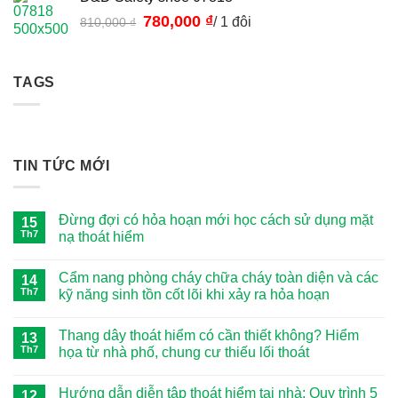
Giá
780,000
₫
Giá
/ 1 đôi
810,000
₫
gốc
hiện
là:
tại
810,000 ₫.
là:
TAGS
780,000 ₫.
TIN TỨC MỚI
Đừng đợi có hỏa hoạn mới học cách sử dụng mặt
15
Th7
nạ thoát hiểm
Không
có
Cẩm nang phòng cháy chữa cháy toàn diện và các
14
bình
luận
Th7
kỹ năng sinh tồn cốt lõi khi xảy ra hỏa hoạn
ở
Đừng
Không
đợi
có
Thang dây thoát hiểm có cần thiết không? Hiểm
có
13
bình
hỏa
luận
Th7
họa từ nhà phố, chung cư thiếu lối thoát
hoạn
ở
mới
Cẩm
Không
học
nang
có
Hướng dẫn diễn tập thoát hiểm tại nhà: Quy trình 5
cách
phòng
12
bình