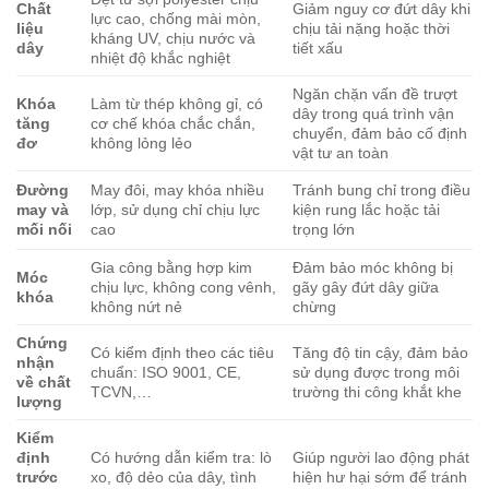
Chất
Giảm nguy cơ đứt dây khi
lực cao, chống mài mòn,
liệu
chịu tải nặng hoặc thời
kháng UV, chịu nước và
dây
tiết xấu
nhiệt độ khắc nghiệt
Ngăn chặn vấn đề trượt
Khóa
Làm từ thép không gỉ, có
dây trong quá trình vận
tăng
cơ chế khóa chắc chắn,
chuyển, đảm bảo cố định
đơ
không lỏng lẻo
vật tư an toàn
Đường
May đôi, may khóa nhiều
Tránh bung chỉ trong điều
may và
lớp, sử dụng chỉ chịu lực
kiện rung lắc hoặc tải
mối nối
cao
trọng lớn
Gia công bằng hợp kim
Đảm bảo móc không bị
Móc
chịu lực, không cong vênh,
gãy gây đứt dây giữa
khóa
không nứt nẻ
chừng
Chứng
Có kiểm định theo các tiêu
Tăng độ tin cậy, đảm bảo
nhận
chuẩn: ISO 9001, CE,
sử dụng được trong môi
về chất
TCVN,…
trường thi công khắt khe
lượng
Kiểm
định
Có hướng dẫn kiểm tra: lò
Giúp người lao động phát
trước
xo, độ dẻo của dây, tình
hiện hư hại sớm để tránh