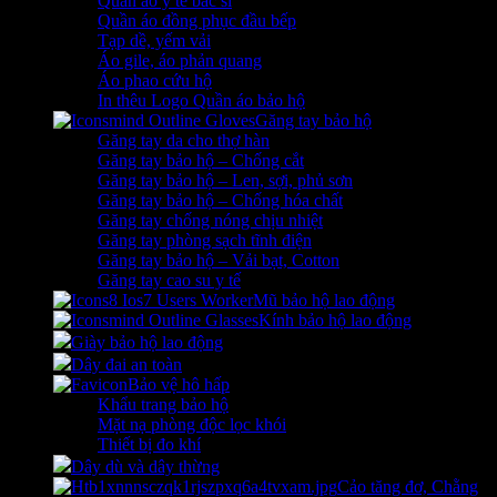
Quần áo y tế bác sĩ
Quần áo đồng phục đầu bếp
Tạp dề, yếm vải
Áo gile, áo phản quang
Áo phao cứu hộ
In thêu Logo Quần áo bảo hộ
Găng tay bảo hộ
Găng tay da cho thợ hàn
Găng tay bảo hộ – Chống cắt
Găng tay bảo hộ – Len, sợi, phủ sơn
Găng tay bảo hộ – Chống hóa chất
Găng tay chống nóng chịu nhiệt
Găng tay phòng sạch tĩnh điện
Găng tay bảo hộ – Vải bạt, Cotton
Găng tay cao su y tế
Mũ bảo hộ lao động
Kính bảo hộ lao động
Giày bảo hộ lao động
Dây đai an toàn
Bảo vệ hô hấp
Khẩu trang bảo hộ
Mặt nạ phòng độc lọc khói
Thiết bị đo khí
Dây dù và dây thừng
Cảo tăng đơ, Chằng