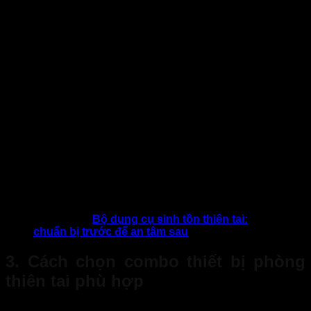
còi báo động to,
sản và con người
dễ nhận biết
– Đèn pin LED
– Cung cấp ánh
siêu sáng, chống
sáng trong mất
Đèn pin &
nước, pin sạc
điện- Cập nhật
400.000 –
đài radio
hoặc sạc tay
thông tin thời tiết,
1.200.000
chống
quay- Radio cầm
cứu hộ- Tăng khả
VNĐ
nước
tay tích hợp đèn
năng sống sót
và sạc điện thoại
trong môi trường
dự phòng
khắc nghiệt
– Dạng bột hoặc
– Dập tắt đám
khí CO₂, dung
cháy nhỏ trước
300.000 –
Bình chữa
tích phổ biến 2kg
khi lan rộng- Bảo
800.000
cháy mini
– 5kg- Phù hợp
vệ người và tài
VNĐ
cho hộ gia đình,
sản- Dễ sử dụng,
văn phòng nhỏ
thao tác đơn giản
Xem thêm:
Bộ dụng cụ sinh tồn thiên tai:
chuẩn bị trước để an tâm sau
3. Cách chọn combo thiết bị phòng
thiên tai phù hợp
Để lựa chọn
combo thiết bị phòng thiên tai
hiệu quả cho