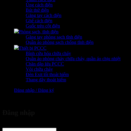
Ủng cách điện
Bút thử điện
Găng tay cách điện
Ghế cách điện
Guốc trèo cột điện
Phòng sạch, tĩnh điện
Găng tay phòng sạch tĩnh điện
Quần áo phòng sạch chống tĩnh điện
Thiết bị PCCC
Bình cứu hỏa chữa cháy
Quần áo phòng cháy chữa cháy, quần áo chịu nhiệt
Chăn dập lửa PCCC
Vòi chữa cháy
Đèn Exit lối thoát hiểm
Thang dây thoát hiểm
Đăng nhập / Đăng ký
vừa đặt mua
Đăng nhập
Tên tài khoản hoặc địa chỉ email
*
Bắt buộc