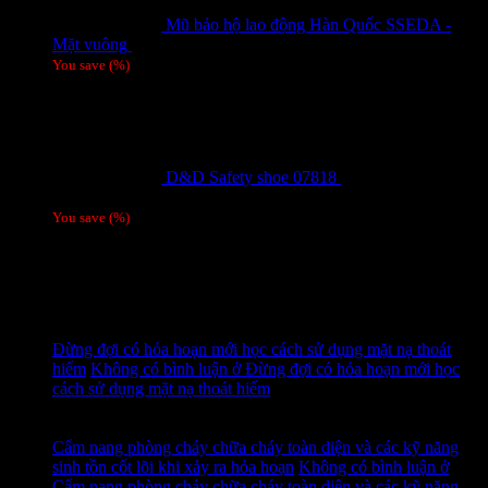
Mũ bảo hộ lao động Hàn Quốc SSEDA -
Mặt vuông
125,000
₫
You save
(
%)
D&D Safety shoe 07818
810,000
₫
Giá gốc
là: 810,000 ₫.
780,000
₫
Giá hiện tại là: 780,000 ₫.
/ 1 đôi
You save
(
%)
Tags
Tin tức mới
15
Th7
Đừng đợi có hỏa hoạn mới học cách sử dụng mặt nạ thoát
hiểm
Không có bình luận
ở Đừng đợi có hỏa hoạn mới học
cách sử dụng mặt nạ thoát hiểm
14
Th7
Cẩm nang phòng cháy chữa cháy toàn diện và các kỹ năng
sinh tồn cốt lõi khi xảy ra hỏa hoạn
Không có bình luận
ở
Cẩm nang phòng cháy chữa cháy toàn diện và các kỹ năng