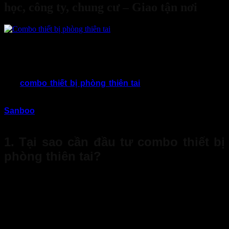
học, công ty, chung cư – Giao tận nơi
25
Th5
Trong bối cảnh thiên tai diễn biến ngày càng phức tạp như
hiện nay, chủ đầu tư cần phải thực sự quan tâm trang bị kỹ
các
combo thiết bị phòng thiên tai
kỹ lưỡng để đảm bảo
an toàn, hạn chế tối đa rủi ro. Thiết bị sẽ giúp hỗ trợ ứng phó
kịp thời khi đối mặt với các tình huống nguy cấp. Hãy cùng
Sanboo
khám phá các giải pháp phòng hộ tối ưu xứng đáng
để cân nhắc qua bài viết sau đây!
1. Tại sao cần đầu tư combo thiết bị
phòng thiên tai?
Thực tế, các loại thiên tai như bão, lũ, động đất hay hỏa
hoạn thường sẽ xảy ra bất ngờ, gây ra nhiều thiệt hại
nghiêm trọng về cả người lẫn tài sản. Đặc biệt, tại các khu
vực thường xuyên tập trung đông người như trường học,
công ty và chung cư, bạn thực sự cần phải chủ động ứng
phó, chuẩn bị sẵn sàng trong mọi tình huống. Một
combo