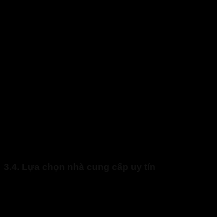
Cách tối ưu chi phí khi tìm mua combo thiết bị phòng thiê
3.4. Lựa chọn nhà cung cấp uy tín
Một đơn vị cung cấp đáng tin cậy sẽ đảm bảo chất lượng
thiết bị và dịch vụ hỗ trợ chuyên nghiệp. Cho nên, chủ đầu tư
sẽ cần ưu tiên các đơn vị có kinh nghiệm, cung cấp sản
phẩm đạt tiêu chuẩn phòng chống thiên tai và có chính sách