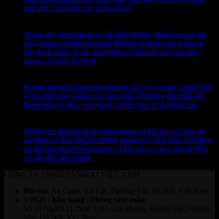
sinh tồn cốt lõi khi xảy ra hỏa hoạn
13
Th7
Thang dây thoát hiểm có cần thiết không? Hiểm họa từ nhà
phố, chung cư thiếu lối thoát
Không có bình luận
ở Thang
dây thoát hiểm có cần thiết không? Hiểm họa từ nhà phố,
chung cư thiếu lối thoát
12
Th7
Hướng dẫn diễn tập thoát hiểm tại nhà: Quy trình 5 bước bảo
vệ gia đình bạn
Không có bình luận
ở Hướng dẫn diễn tập
thoát hiểm tại nhà: Quy trình 5 bước bảo vệ gia đình bạn
11
Th7
Những sai lầm khi thoát hiểm chung cư khi xảy ra cháy nổ
mà 90% cư dân đều lầm tưởng
Không có bình luận
ở Những
sai lầm khi thoát hiểm chung cư khi xảy ra cháy nổ mà 90%
cư dân đều lầm tưởng
CÔNG TY TNHH SANBOO VIỆT NAM
Địa chỉ:
An Cảnh, Lê Lợi, Thường Tín, Hà Nội, Việt Nam
VPGD / Kho hàng / Phòng xem mẫu:
Số 19 Ngách 11, Ngõ 1295 Giải Phóng, Hoàng Liệt, Hoàng
Mai, Hà Nội, Việt Nam.