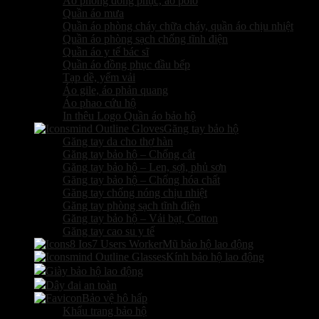
Áo phông đồng phục, áo polo
Quần áo mưa
Quần áo phòng cháy chữa cháy, quần áo chịu nhiệt
Quần áo phòng sạch chống tĩnh điện
Quần áo y tế bác sĩ
Quần áo đồng phục đầu bếp
Tạp dề, yếm vải
Áo gile, áo phản quang
Áo phao cứu hộ
In thêu Logo Quần áo bảo hộ
Găng tay bảo hộ
Găng tay da cho thợ hàn
Găng tay bảo hộ – Chống cắt
Găng tay bảo hộ – Len, sợi, phủ sơn
Găng tay bảo hộ – Chống hóa chất
Găng tay chống nóng chịu nhiệt
Găng tay phòng sạch tĩnh điện
Găng tay bảo hộ – Vải bạt, Cotton
Găng tay cao su y tế
Mũ bảo hộ lao động
Kính bảo hộ lao động
Giày bảo hộ lao động
Dây đai an toàn
Bảo vệ hô hấp
Khẩu trang bảo hộ