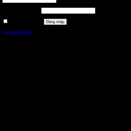
Mật khẩu
*
Bắt buộc
Ghi nhớ mật khẩu
Đăng nhập
Quên mật khẩu?