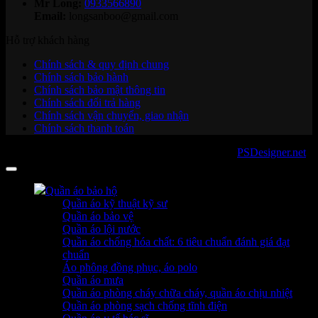
Mr Long:
0933566890
Email:
longsanboo@gmail.com
Hỗ trợ khách hàng
Chính sách & quy định chung
Chính sách bảo hành
Chính sách bảo mật thông tin
Chính sách đổi trả hàng
Chính sách vận chuyển, giao nhận
Chính sách thanh toán
Copyright 2026 ©
sanboo.com.vn
. Developed by
PSDesigner.net
Quần áo bảo hộ
Quần áo kỹ thuật kỹ sư
Quần áo bảo vệ
Quần áo lội nước
Quần áo chống hóa chất: 6 tiêu chuẩn đánh giá đạt
chuẩn
Áo phông đồng phục, áo polo
Quần áo mưa
Quần áo phòng cháy chữa cháy, quần áo chịu nhiệt
Quần áo phòng sạch chống tĩnh điện