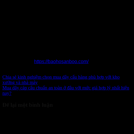
thêm kinh nghiệm, đầu tư đúng các loại thiết bị cần thiết để
vừa tiết kiệm ngân sách nhưng vẫn đảm bảo an toàn. Hãy
liên hệ đến Bảo hộ Sanboo qua số hotline để được tư vấn
combo thiết bị phòng thiên tai
phù hợp cũng như báo giá
chi tiết trong thời gian sớm nhất.
Thông tin liên lạc:
Địa chỉ: Số 19 Ngách 11, Ngõ 1295 Giải Phóng, Hoàng
Liệt, Hoàng Mai, Hà Nội
Điện thoại: 0965 996 288
Website:
https://baohosanboo.com/
Email: sales.sanboo@gmail.com
Chia sẻ kinh nghiệm chọn mua dây cẩu hàng phù hợp với kho
xưởng và nhà máy
Mua dây cáp cẩu chuẩn an toàn ở đâu với mức giá hợp lý nhất hiện
nay?
Để lại một bình luận
Email của bạn sẽ không được hiển thị công khai.
Các trường bắt
buộc được đánh dấu
*
Bình luận
*