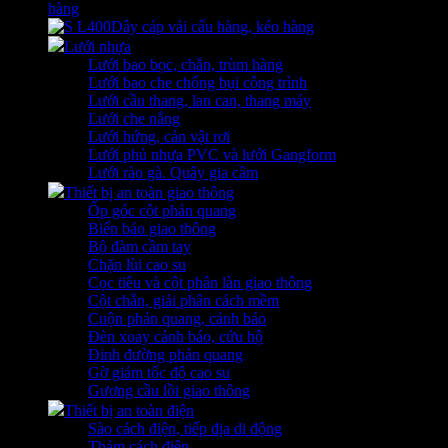
hàng
Dây cáp vải cẩu hàng, kéo hàng
Lưới nhựa
Lưới bao bọc, chắn, trùm hàng
Lưới bao che chống bụi công trình
Lưới cầu thang, lan can, thang máy
Lưới che nắng
Lưới hứng, cản vật rơi
Lưới phủ nhựa PVC và lưới Gangform
Lưới rào gà. Quây gia cầm
Thiết bị an toàn giao thông
Ốp góc cột phản quang
Biển báo giao thông
Bộ đàm cầm tay
Chặn lùi cao su
Cọc tiêu và cột phân làn giao thông
Cột chắn, giải phân cách mềm
Cuộn phản quang, cảnh báo
Đèn xoay cảnh báo, cứu hộ
Đinh đường phản quang
Gờ giảm tốc độ cao su
Gương cầu lồi giao thông
Thiết bị an toàn điện
Sào cách điện, tiếp địa di động
Thảm cách điện