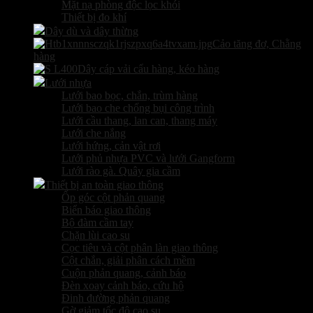
Mặt nạ phòng độc lọc khói
Thiết bị đo khí
Dây dù và dây thừng
Cảo tăng đơ, Chằng
hàng
Dây cáp vải cẩu hàng, kéo hàng
Lưới nhựa
Lưới bao bọc, chắn, trùm hàng
Lưới bao che chống bụi công trình
Lưới cầu thang, lan can, thang máy
Lưới che nắng
Lưới hứng, cản vật rơi
Lưới phủ nhựa PVC và lưới Gangform
Lưới rào gà. Quây gia cầm
Thiết bị an toàn giao thông
Ốp góc cột phản quang
Biển báo giao thông
Bộ đàm cầm tay
Chặn lùi cao su
Cọc tiêu và cột phân làn giao thông
Cột chắn, giải phân cách mềm
Cuộn phản quang, cảnh báo
Đèn xoay cảnh báo, cứu hộ
Đinh đường phản quang
Gờ giảm tốc độ cao su