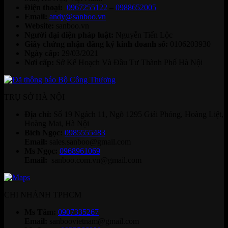
Điện thoại:
0967255122
–
0988652005
Email:
andy@sanboo.vn
Website:
sanboo.vn
Người đại diện pháp luật:
Nguyễn Tiến Lộc
Giấy chứng nhận đăng ký kinh doanh số:
0106203930
Ngày cấp:
29/03/2021
Nơi cấp:
Sở Kế Hoạch Và Đầu Tư Thành Phố Hà Nội
TRỤ SỞ HÀ NỘI
Địa chỉ:
Số 19 Ngách 11, Ngõ 1295 Giải Phóng, Hoàng Liệt,
Hoàng Mai, Hà Nội
Bích Ngọc:
0985555483
Email:
sales.sanboo@gmail.com
Ms Ngọc:
0968961069
Email:
sanboo.com.vn@gmail.com
CHI NHÁNH TPHCM
Ms Tâm:
0907335267
Email:
sanboovietnam@gmail.com