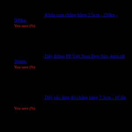
Khóa cam chằng hàng 2.5cm - 250kg -
500kg
Giá liên hệ
You save
(
%)
Dây thừng PP Việt Nam Đẹp Size 4mm tới
20mm
Giá liên hệ
You save
(
%)
Dây cảo tăng đơ chằng hàng 7.5cm - 10 tấn
Giá liên hệ
You save
(
%)