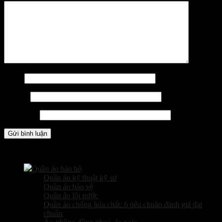
Tên
*
Email
*
Trang web
Các sản phẩm kinh doanh
Quần áo bảo hộ
Quần áo kỹ thuật kỹ sư
Quần áo bảo vệ
Quần áo lội nước
Quần áo chống hóa chất: 6 tiêu chuẩn đánh giá đạt
chuẩn