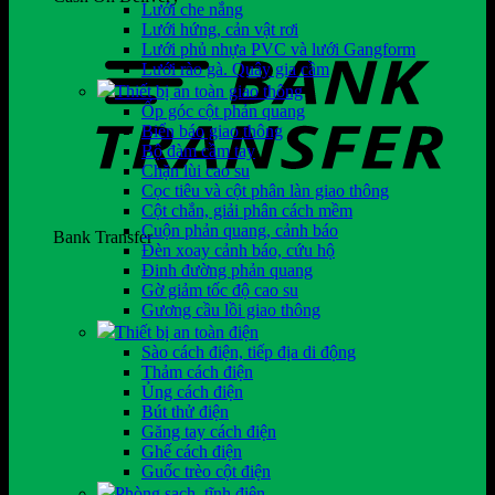
Lưới che nắng
Lưới hứng, cản vật rơi
Lưới phủ nhựa PVC và lưới Gangform
Lưới rào gà. Quây gia cầm
Thiết bị an toàn giao thông
Ốp góc cột phản quang
Biển báo giao thông
Bộ đàm cầm tay
Chặn lùi cao su
Cọc tiêu và cột phân làn giao thông
Cột chắn, giải phân cách mềm
Cuộn phản quang, cảnh báo
Bank Transfer
Đèn xoay cảnh báo, cứu hộ
Đinh đường phản quang
Gờ giảm tốc độ cao su
Gương cầu lồi giao thông
Thiết bị an toàn điện
Sào cách điện, tiếp địa di động
Thảm cách điện
Ủng cách điện
Bút thử điện
Găng tay cách điện
Ghế cách điện
Guốc trèo cột điện
Phòng sạch, tĩnh điện