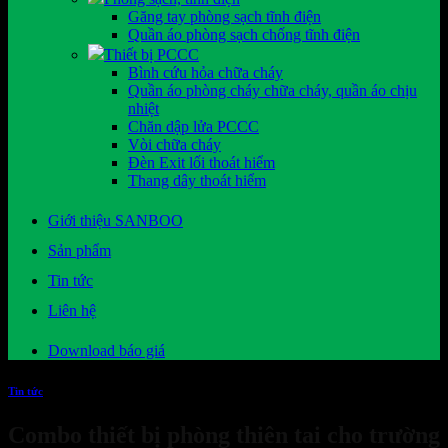
Găng tay phòng sạch tĩnh điện
Quần áo phòng sạch chống tĩnh điện
Thiết bị PCCC
Bình cứu hỏa chữa cháy
Quần áo phòng cháy chữa cháy, quần áo chịu
nhiệt
Chăn dập lửa PCCC
Vòi chữa cháy
Đèn Exit lối thoát hiểm
Thang dây thoát hiểm
Giới thiệu SANBOO
Sản phẩm
Tin tức
Liên hệ
Download báo giá
Tin tức
Combo thiết bị phòng thiên tai cho trường