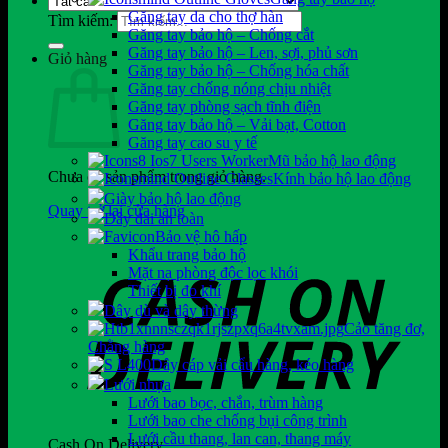
Găng tay da cho thợ hàn
Tìm kiếm:
Găng tay bảo hộ – Chống cắt
Găng tay bảo hộ – Len, sợi, phủ sơn
Giỏ hàng
Găng tay bảo hộ – Chống hóa chất
Găng tay chống nóng chịu nhiệt
Găng tay phòng sạch tĩnh điện
Găng tay bảo hộ – Vải bạt, Cotton
Găng tay cao su y tế
Mũ bảo hộ lao động
Chưa có sản phẩm trong giỏ hàng.
Kính bảo hộ lao động
Giày bảo hộ lao động
Quay trở lại cửa hàng
Dây đai an toàn
Bảo vệ hô hấp
Khẩu trang bảo hộ
Mặt nạ phòng độc lọc khói
Thiết bị đo khí
Dây dù và dây thừng
Cảo tăng đơ,
Chằng hàng
Dây cáp vải cẩu hàng, kéo hàng
Lưới nhựa
Lưới bao bọc, chắn, trùm hàng
Lưới bao che chống bụi công trình
Lưới cầu thang, lan can, thang máy
Cash On Delivery