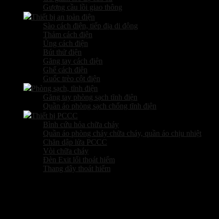
Gương cầu lồi giao thông
Thiết bị an toàn điện
Sào cách điện, tiếp địa di động
Thảm cách điện
Ủng cách điện
Bút thử điện
Găng tay cách điện
Ghế cách điện
Guốc trèo cột điện
Phòng sạch, tĩnh điện
Găng tay phòng sạch tĩnh điện
Quần áo phòng sạch chống tĩnh điện
Thiết bị PCCC
Bình cứu hỏa chữa cháy
Quần áo phòng cháy chữa cháy, quần áo chịu nhiệt
Chăn dập lửa PCCC
Vòi chữa cháy
Đèn Exit lối thoát hiểm
Thang dây thoát hiểm
Sản phẩm hot