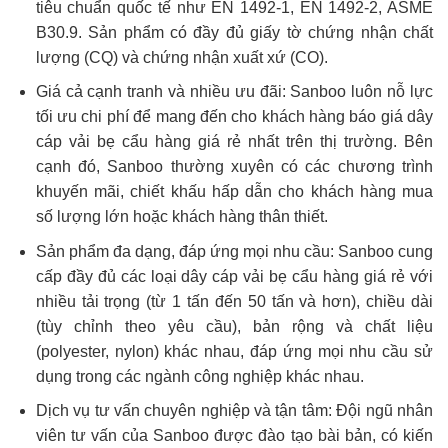
tiêu chuẩn quốc tế như EN 1492-1, EN 1492-2, ASME
B30.9. Sản phẩm có đầy đủ giấy tờ chứng nhận chất
lượng (CQ) và chứng nhận xuất xứ (CO).
Giá cả cạnh tranh và nhiều ưu đãi: Sanboo luôn nỗ lực
tối ưu chi phí để mang đến cho khách hàng báo giá dây
cáp vải bẹ cẩu hàng giá rẻ nhất trên thị trường. Bên
cạnh đó, Sanboo thường xuyên có các chương trình
khuyến mãi, chiết khấu hấp dẫn cho khách hàng mua
số lượng lớn hoặc khách hàng thân thiết.
Sản phẩm đa dạng, đáp ứng mọi nhu cầu: Sanboo cung
cấp đầy đủ các loại dây cáp vải bẹ cẩu hàng giá rẻ với
nhiều tải trọng (từ 1 tấn đến 50 tấn và hơn), chiều dài
(tùy chỉnh theo yêu cầu), bản rộng và chất liệu
(polyester, nylon) khác nhau, đáp ứng mọi nhu cầu sử
dụng trong các ngành công nghiệp khác nhau.
Dịch vụ tư vấn chuyên nghiệp và tận tâm: Đội ngũ nhân
viên tư vấn của Sanboo được đào tạo bài bản, có kiến