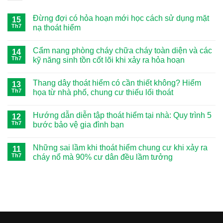
Đừng đợi có hỏa hoạn mới học cách sử dụng mặt
15
Th7
nạ thoát hiểm
Không
có
Cẩm nang phòng cháy chữa cháy toàn diện và các
14
bình
luận
Th7
kỹ năng sinh tồn cốt lõi khi xảy ra hỏa hoạn
ở
Đừng
Không
đợi
có
Thang dây thoát hiểm có cần thiết không? Hiểm
có
13
bình
hỏa
luận
Th7
họa từ nhà phố, chung cư thiếu lối thoát
hoạn
ở
mới
Cẩm
Không
học
nang
có
Hướng dẫn diễn tập thoát hiểm tại nhà: Quy trình 5
cách
phòng
12
bình
sử
cháy
luận
Th7
bước bảo vệ gia đình bạn
dụng
chữa
ở
mặt
cháy
Thang
Không
nạ
toàn
dây
có
Những sai lầm khi thoát hiểm chung cư khi xảy ra
thoát
diện
thoát
11
bình
hiểm
và
hiểm
luận
Th7
cháy nổ mà 90% cư dân đều lầm tưởng
các
có
ở
kỹ
cần
Hướng
Không
năng
thiết
dẫn
có
sinh
không?
diễn
bình
tồn
Hiểm
tập
luận
cốt
họa
thoát
ở
lõi
từ
hiểm
Những
khi
nhà
tại
sai
xảy
phố,
nhà:
lầm
ra
chung
Quy
khi