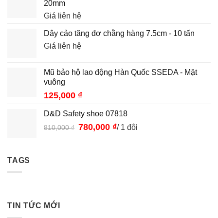
20mm
Giá liên hệ
Dây cảo tăng đơ chằng hàng 7.5cm - 10 tấn
Giá liên hệ
Mũ bảo hộ lao động Hàn Quốc SSEDA - Mặt
vuông
125,000
₫
D&D Safety shoe 07818
Giá
780,000
₫
Giá
/ 1 đôi
810,000
₫
gốc
hiện
là:
tại
810,000 ₫.
là:
TAGS
780,000 ₫.
TIN TỨC MỚI