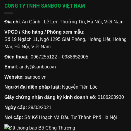
hỏa
cư
trình
thoát
CÔNG TY TNHH SANBOO VIỆT NAM
hoạn
thiếu
5
hiểm
lối
bước
chung
thoát
bảo
cư
vệ
khi
gia
xảy
Địa chỉ:
An Cảnh, Lê Lợi, Thường Tín, Hà Nội, Việt Nam
đình
ra
bạn
cháy
VPGD / Kho hàng / Phòng xem mẫu:
nổ
mà
Số 19 Ngách 11, Ngõ 1295 Giải Phóng, Hoàng Liệt, Hoàng
90%
cư
Mai, Hà Nội, Việt Nam.
dân
đều
lầm
Điện thoại:
0967255122
–
0988652005
tưởng
Email:
andy@sanboo.vn
Website:
sanboo.vn
Người đại diện pháp luật:
Nguyễn Tiến Lộc
Giấy chứng nhận đăng ký kinh doanh số:
0106203930
Ngày cấp:
29/03/2021
Nơi cấp:
Sở Kế Hoạch Và Đầu Tư Thành Phố Hà Nội