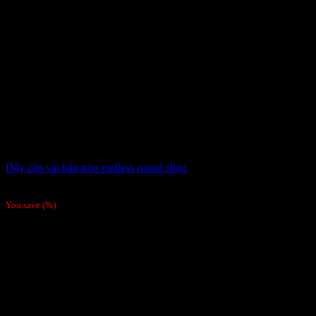
Dây cáp vải bản tròn endless round sling
Giá liên hệ
You save
(
%)