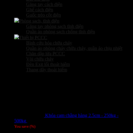
Găng tay cách điện
Ghế cách điện
Guốc trèo cột điện
Phòng sạch, tĩnh điện
Găng tay phòng sạch tĩnh điện
Quần áo phòng sạch chống tĩnh điện
Thiết bị PCCC
Bình cứu hỏa chữa cháy
Quần áo phòng cháy chữa cháy, quần áo chịu nhiệt
Chăn dập lửa PCCC
Vòi chữa cháy
Đèn Exit lối thoát hiểm
Thang dây thoát hiểm
Sản phẩm hot
Khóa cam chằng hàng 2.5cm - 250kg -
500kg
Giá liên hệ
You save
(
%)