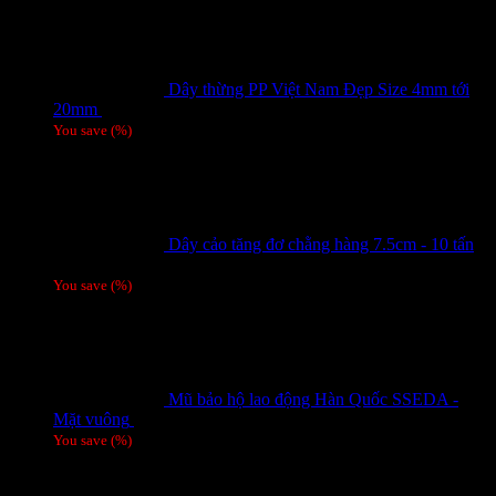
Dây thừng PP Việt Nam Đẹp Size 4mm tới
20mm
Giá liên hệ
You save
(
%)
Dây cảo tăng đơ chằng hàng 7.5cm - 10 tấn
Giá liên hệ
You save
(
%)
Mũ bảo hộ lao động Hàn Quốc SSEDA -
Mặt vuông
125,000
₫
You save
(
%)