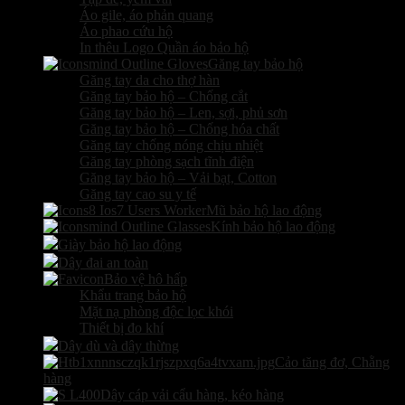
Áo gile, áo phản quang
Áo phao cứu hộ
In thêu Logo Quần áo bảo hộ
Găng tay bảo hộ
Găng tay da cho thợ hàn
Găng tay bảo hộ – Chống cắt
Găng tay bảo hộ – Len, sợi, phủ sơn
Găng tay bảo hộ – Chống hóa chất
Găng tay chống nóng chịu nhiệt
Găng tay phòng sạch tĩnh điện
Găng tay bảo hộ – Vải bạt, Cotton
Găng tay cao su y tế
Mũ bảo hộ lao động
Kính bảo hộ lao động
Giày bảo hộ lao động
Dây đai an toàn
Bảo vệ hô hấp
Khẩu trang bảo hộ
Mặt nạ phòng độc lọc khói
Thiết bị đo khí
Dây dù và dây thừng
Cảo tăng đơ, Chằng
hàng
Dây cáp vải cẩu hàng, kéo hàng