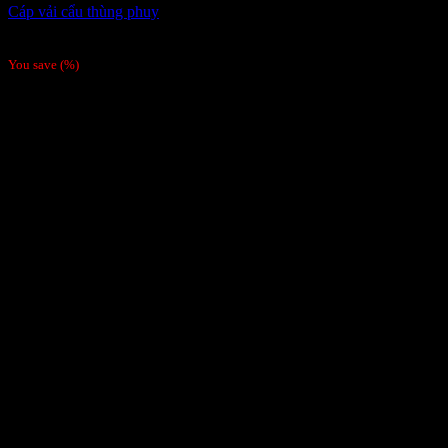
Cáp vải cẩu thùng phuy
Giá liên hệ
You save
(
%)