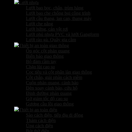
Lưới nhựa
Lưới bao bọc, chắn, trùm hàng
Lưới bao che chống bụi công trình
Lưới cầu thang, lan can, thang máy
Lưới che nắng
Lưới hứng, cản vật rơi
Lưới phủ nhựa PVC và lưới Gangform
Lưới rào gà. Quây gia cầm
Thiết bị an toàn giao thông
Ốp góc cột phản quang
Biển báo giao thông
Bộ đàm cầm tay
Chặn lùi cao su
Cọc tiêu và cột phân làn giao thông
Cột chắn, giải phân cách mềm
Cuộn phản quang, cảnh báo
Đèn xoay cảnh báo, cứu hộ
Đinh đường phản quang
Gờ giảm tốc độ cao su
Gương cầu lồi giao thông
Thiết bị an toàn điện
Sào cách điện, tiếp địa di động
Thảm cách điện
Ủng cách điện
Bút thử điện