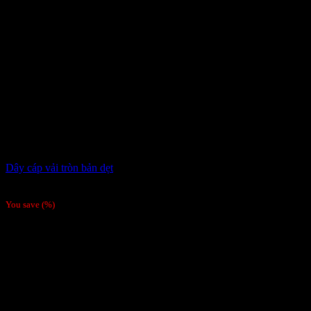
Dây cáp vải tròn bản dẹt
Giá liên hệ
You save
(
%)