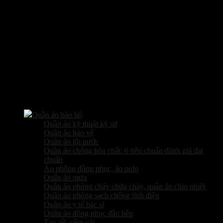
Các sản phẩm kinh doanh
Quần áo bảo hộ
Quần áo kỹ thuật kỹ sư
Quần áo bảo vệ
Quần áo lội nước
Quần áo chống hóa chất: 6 tiêu chuẩn đánh giá đạt
chuẩn
Áo phông đồng phục, áo polo
Quần áo mưa
Quần áo phòng cháy chữa cháy, quần áo chịu nhiệt
Quần áo phòng sạch chống tĩnh điện
Quần áo y tế bác sĩ
Quần áo đồng phục đầu bếp
Tạp dề, yếm vải