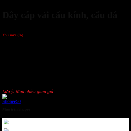
Dây cáp vải cẩu kính, cẩu đá
Giá liên hệ
You save
(
%)
Loại: dây cẩu 2 tay.
Chiều dài của cẩu tùy theo yêu cầu của khách hàng.
Cẩu bản rộng 8cm, 10cm tùy theo yêu cầu của khách hàng.
Có nhám dính màu đen hoặc màu trắng chỗ tay cổ gọi là dây
cuốn cổ.
Chiều dài theo yêu cầu: 4M, 5M, 6M, 7M.
Có ốp lót bảo vệ chống cắt (theo yêu cầu).
Thân cẩu may chập dây thường là dây đôi.
Lưu ý: Mua nhiều giảm giá
Mua trên Shopee