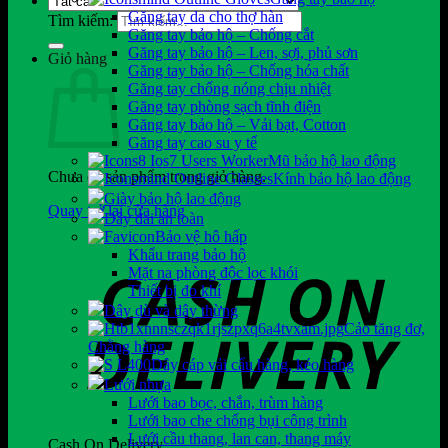
Găng tay da cho thợ hàn
Tìm kiếm:
Găng tay bảo hộ – Chống cắt
Găng tay bảo hộ – Len, sợi, phủ sơn
Giỏ hàng
Găng tay bảo hộ – Chống hóa chất
Găng tay chống nóng chịu nhiệt
Găng tay phòng sạch tĩnh điện
Găng tay bảo hộ – Vải bạt, Cotton
Găng tay cao su y tế
Mũ bảo hộ lao động
Chưa có sản phẩm trong giỏ hàng.
Kính bảo hộ lao động
Giày bảo hộ lao động
Quay trở lại cửa hàng
Dây đai an toàn
Bảo vệ hô hấp
Khẩu trang bảo hộ
Mặt nạ phòng độc lọc khói
Thiết bị đo khí
Dây dù và dây thừng
Cảo tăng đơ,
Chằng hàng
Dây cáp vải cẩu hàng, kéo hàng
Lưới nhựa
Lưới bao bọc, chắn, trùm hàng
Lưới bao che chống bụi công trình
Lưới cầu thang, lan can, thang máy
Cash On Delivery