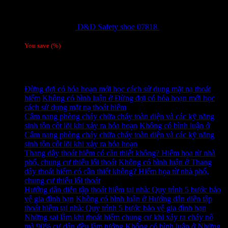
D&D Safety shoe 07818
810,000
₫
Giá gốc
là: 810,000 ₫.
780,000
₫
Giá hiện tại là: 780,000 ₫.
/ 1 đôi
You save
(
%)
Tag
Tin tức mới
Đừng đợi có hỏa hoạn mới học cách sử dụng mặt nạ thoát
hiểm
Không có bình luận
ở Đừng đợi có hỏa hoạn mới học
cách sử dụng mặt nạ thoát hiểm
Cẩm nang phòng cháy chữa cháy toàn diện và các kỹ năng
sinh tồn cốt lõi khi xảy ra hỏa hoạn
Không có bình luận
ở
Cẩm nang phòng cháy chữa cháy toàn diện và các kỹ năng
sinh tồn cốt lõi khi xảy ra hỏa hoạn
Thang dây thoát hiểm có cần thiết không? Hiểm họa từ nhà
phố, chung cư thiếu lối thoát
Không có bình luận
ở Thang
dây thoát hiểm có cần thiết không? Hiểm họa từ nhà phố,
chung cư thiếu lối thoát
Hướng dẫn diễn tập thoát hiểm tại nhà: Quy trình 5 bước bảo
vệ gia đình bạn
Không có bình luận
ở Hướng dẫn diễn tập
thoát hiểm tại nhà: Quy trình 5 bước bảo vệ gia đình bạn
Những sai lầm khi thoát hiểm chung cư khi xảy ra cháy nổ
mà 90% cư dân đều lầm tưởng
Không có bình luận
ở Những