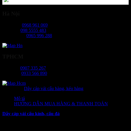
Hà Nội
Ms Ngọc:
0968 961 069
Mr Hiếu:
098 5555 483
Ms Phương:
0965 996 288
TPHCM
Ms Tâm:
0907 335 267
Mr Long:
0933 566 890
Danh mục:
Dây cáp vải cẩu hàng, kéo hàng
Mô tả
HƯỚNG DẪN MUA HÀNG & THANH TOÁN
Dây cáp vải cẩu kính, cẩu đá
là một loại thiết bị nâng hạ đặc biệt
được thiết kế để di chuyển những vật liệu có bề mặt phẳng, trơn như
kính, đá, gỗ… với kích thước lớn cùng trọng lượng nặng. Thay vì
sử dụng những loại cáp thép truyền thống, dây cáp vải được làm từ