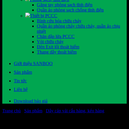
Găng tay phòng sạch tĩnh điện
Quần áo phòng sạch chống tĩnh điện
Thiết bị PCCC
Bình cứu hỏa chữa cháy
Quần áo phòng cháy chữa cháy, quần áo chịu
nhiệt
Chăn dập lửa PCCC
Vòi chữa cháy
Đèn Exit lối thoát hiểm
Thang dây thoát hiểm
Giới thiệu SANBOO
Sản phẩm
Tin tức
Liên hệ
Download báo giá
Trang chủ
/
Sản phẩm
/
Dây cáp vải cẩu hàng, kéo hàng