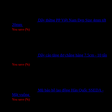
Dây thừng PP Việt Nam Đẹp Size 4mm tới
20mm
Giá liên hệ
You save
(
%)
Dây cảo tăng đơ chằng hàng 7.5cm - 10 tấn
Giá liên hệ
You save
(
%)
Mũ bảo hộ lao động Hàn Quốc SSEDA -
Mặt vuông
125,000
₫
You save
(
%)