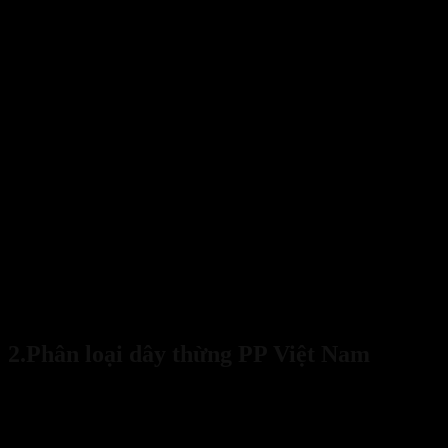
Sanboo cung cấp dây thừng PP Việt Nam số lượng lớn, đi kèm 
tranh
2.Phân loại dây thừng PP Việt Nam
Hiện nay
d
ây thừng PP Việt Nam
có nhiều loại khác nhau có thể
phân chia theo tiêu chí đường kính, cấu trúc, màu sắc. Dưới đây là 2
cách phân loại theo đường kính và theo cấu trúc.