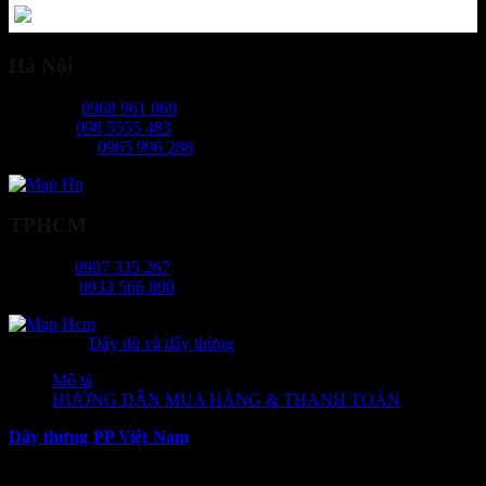
Hà Nội
Ms Ngọc:
0968 961 069
Mr Hiếu:
098 5555 483
Ms Phương:
0965 996 288
TPHCM
Ms Tâm:
0907 335 267
Mr Long:
0933 566 890
Danh mục:
Dây dù và dây thừng
Mô tả
HƯỚNG DẪN MUA HÀNG & THANH TOÁN
Dây thừng PP Việt Nam
là một dòng dây thừng chất lượng cao để
nâng hạ vật liệu đảm bảo an toàn lao động. Dòng vật liệu này được
đánh giá cao về tính năng, độ bền và tính ứng dụng cao trong nhiều