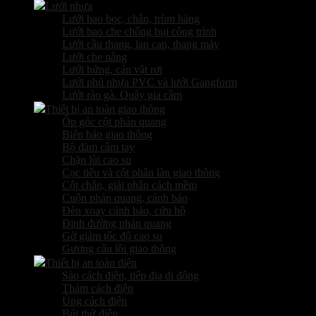
Lưới nhựa
Lưới bao bọc, chắn, trùm hàng
Lưới bao che chống bụi công trình
Lưới cầu thang, lan can, thang máy
Lưới che nắng
Lưới hứng, cản vật rơi
Lưới phủ nhựa PVC và lưới Gangform
Lưới rào gà. Quây gia cầm
Thiết bị an toàn giao thông
Ốp góc cột phản quang
Biển báo giao thông
Bộ đàm cầm tay
Chặn lùi cao su
Cọc tiêu và cột phân làn giao thông
Cột chắn, giải phân cách mềm
Cuộn phản quang, cảnh báo
Đèn xoay cảnh báo, cứu hộ
Đinh đường phản quang
Gờ giảm tốc độ cao su
Gương cầu lồi giao thông
Thiết bị an toàn điện
Sào cách điện, tiếp địa di động
Thảm cách điện
Ủng cách điện
Bút thử điện