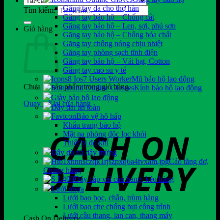
Găng tay da cho thợ hàn
Tìm kiếm:
Găng tay bảo hộ – Chống cắt
Găng tay bảo hộ – Len, sợi, phủ sơn
Giỏ hàng
Găng tay bảo hộ – Chống hóa chất
Găng tay chống nóng chịu nhiệt
Găng tay phòng sạch tĩnh điện
Găng tay bảo hộ – Vải bạt, Cotton
Găng tay cao su y tế
Mũ bảo hộ lao động
Chưa có sản phẩm trong giỏ hàng.
Kính bảo hộ lao động
Giày bảo hộ lao động
Quay trở lại cửa hàng
Dây đai an toàn
Bảo vệ hô hấp
Khẩu trang bảo hộ
Mặt nạ phòng độc lọc khói
Thiết bị đo khí
Dây dù và dây thừng
Cảo tăng đơ,
Chằng hàng
Dây cáp vải cẩu hàng, kéo hàng
Lưới nhựa
Lưới bao bọc, chắn, trùm hàng
Lưới bao che chống bụi công trình
Lưới cầu thang, lan can, thang máy
Cash On Delivery