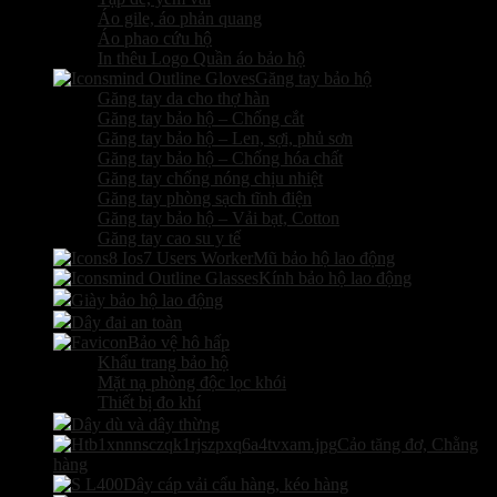
Áo gile, áo phản quang
Áo phao cứu hộ
In thêu Logo Quần áo bảo hộ
Găng tay bảo hộ
Găng tay da cho thợ hàn
Găng tay bảo hộ – Chống cắt
Găng tay bảo hộ – Len, sợi, phủ sơn
Găng tay bảo hộ – Chống hóa chất
Găng tay chống nóng chịu nhiệt
Găng tay phòng sạch tĩnh điện
Găng tay bảo hộ – Vải bạt, Cotton
Găng tay cao su y tế
Mũ bảo hộ lao động
Kính bảo hộ lao động
Giày bảo hộ lao động
Dây đai an toàn
Bảo vệ hô hấp
Khẩu trang bảo hộ
Mặt nạ phòng độc lọc khói
Thiết bị đo khí
Dây dù và dây thừng
Cảo tăng đơ, Chằng
hàng
Dây cáp vải cẩu hàng, kéo hàng