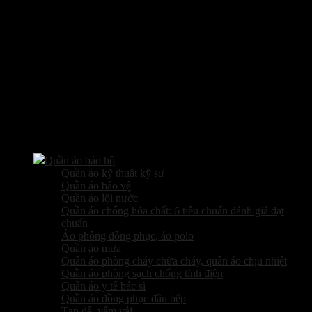
Các sản phẩm kinh doanh
Quần áo bảo hộ
Quần áo kỹ thuật kỹ sư
Quần áo bảo vệ
Quần áo lội nước
Quần áo chống hóa chất: 6 tiêu chuẩn đánh giá đạt
chuẩn
Áo phông đồng phục, áo polo
Quần áo mưa
Quần áo phòng cháy chữa cháy, quần áo chịu nhiệt
Quần áo phòng sạch chống tĩnh điện
Quần áo y tế bác sĩ
Quần áo đồng phục đầu bếp
Tạp dề, yếm vải