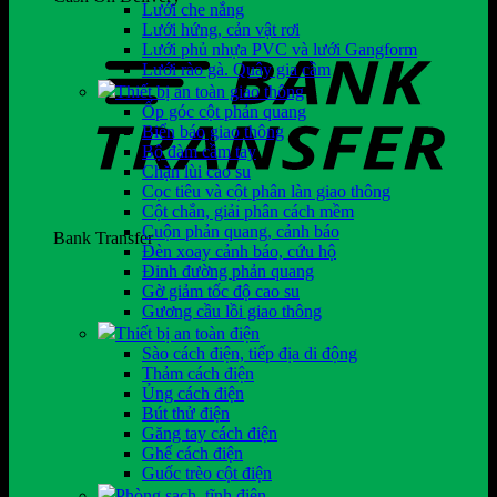
Lưới che nắng
Lưới hứng, cản vật rơi
Lưới phủ nhựa PVC và lưới Gangform
Lưới rào gà. Quây gia cầm
Thiết bị an toàn giao thông
Ốp góc cột phản quang
Biển báo giao thông
Bộ đàm cầm tay
Chặn lùi cao su
Cọc tiêu và cột phân làn giao thông
Cột chắn, giải phân cách mềm
Cuộn phản quang, cảnh báo
Bank Transfer
Đèn xoay cảnh báo, cứu hộ
Đinh đường phản quang
Gờ giảm tốc độ cao su
Gương cầu lồi giao thông
Thiết bị an toàn điện
Sào cách điện, tiếp địa di động
Thảm cách điện
Ủng cách điện
Bút thử điện
Găng tay cách điện
Ghế cách điện
Guốc trèo cột điện
Phòng sạch, tĩnh điện