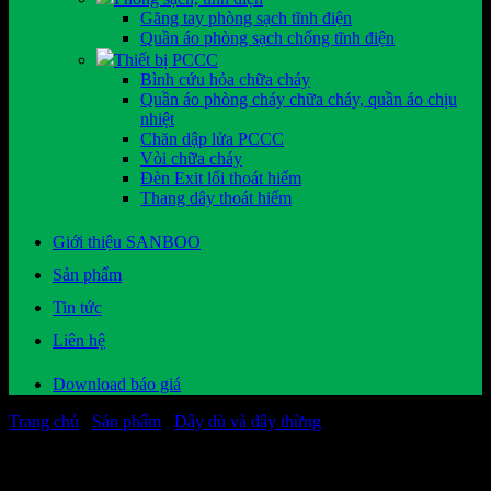
Găng tay phòng sạch tĩnh điện
Quần áo phòng sạch chống tĩnh điện
Thiết bị PCCC
Bình cứu hỏa chữa cháy
Quần áo phòng cháy chữa cháy, quần áo chịu
nhiệt
Chăn dập lửa PCCC
Vòi chữa cháy
Đèn Exit lối thoát hiểm
Thang dây thoát hiểm
Giới thiệu SANBOO
Sản phẩm
Tin tức
Liên hệ
Download báo giá
Trang chủ
/
Sản phẩm
/
Dây dù và dây thừng