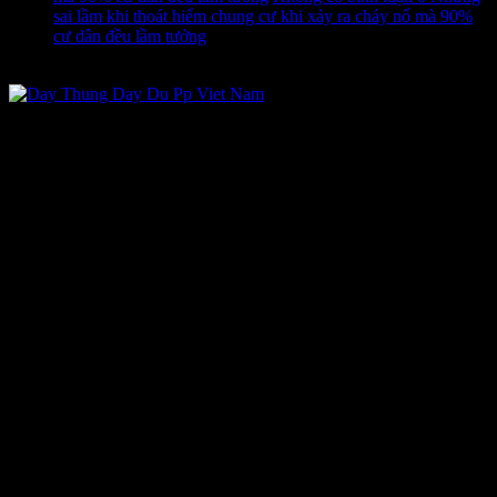
sai lầm khi thoát hiểm chung cư khi xảy ra cháy nổ mà 90%
cư dân đều lầm tưởng
Chuyển kho - Qua đêm hoặc 1 ngày