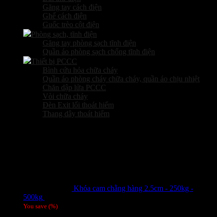
Găng tay cách điện
Ghế cách điện
Guốc trèo cột điện
Phòng sạch, tĩnh điện
Găng tay phòng sạch tĩnh điện
Quần áo phòng sạch chống tĩnh điện
Thiết bị PCCC
Bình cứu hỏa chữa cháy
Quần áo phòng cháy chữa cháy, quần áo chịu nhiệt
Chăn dập lửa PCCC
Vòi chữa cháy
Đèn Exit lối thoát hiểm
Thang dây thoát hiểm
Sản phẩm hot
Khóa cam chằng hàng 2.5cm - 250kg -
500kg
Giá liên hệ
You save
(
%)