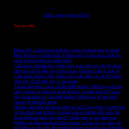
D&D Safety shoe 07818
810,000
₫
Giá gốc
là: 810,000 ₫.
780,000
₫
Giá hiện tại là: 780,000 ₫.
/ 1 đôi
You save
(
%)
Tag
Tin tức mới
Đừng đợi có hỏa hoạn mới học cách sử dụng mặt nạ thoát
hiểm
Không có bình luận
ở Đừng đợi có hỏa hoạn mới học
cách sử dụng mặt nạ thoát hiểm
Cẩm nang phòng cháy chữa cháy toàn diện và các kỹ năng
sinh tồn cốt lõi khi xảy ra hỏa hoạn
Không có bình luận
ở
Cẩm nang phòng cháy chữa cháy toàn diện và các kỹ năng
sinh tồn cốt lõi khi xảy ra hỏa hoạn
Thang dây thoát hiểm có cần thiết không? Hiểm họa từ nhà
phố, chung cư thiếu lối thoát
Không có bình luận
ở Thang
dây thoát hiểm có cần thiết không? Hiểm họa từ nhà phố,
chung cư thiếu lối thoát
Hướng dẫn diễn tập thoát hiểm tại nhà: Quy trình 5 bước bảo
vệ gia đình bạn
Không có bình luận
ở Hướng dẫn diễn tập
thoát hiểm tại nhà: Quy trình 5 bước bảo vệ gia đình bạn
Những sai lầm khi thoát hiểm chung cư khi xảy ra cháy nổ
mà 90% cư dân đều lầm tưởng
Không có bình luận
ở Những