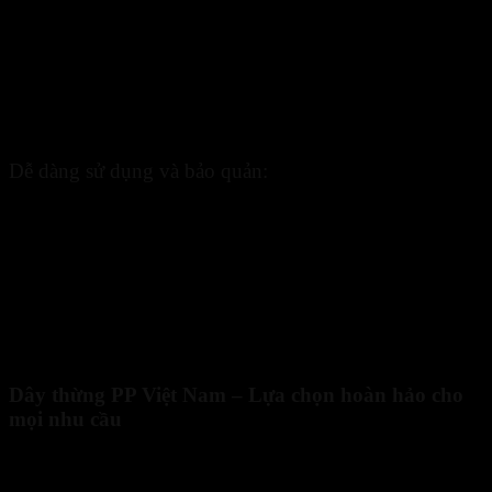
Dây thừng PP Việt Nam bền đẹp tại Sanboo
Dễ dàng sử dụng và bảo quản:
Trọng lượng nhẹ và linh hoạt:
Dây thừng PP Việt Nam
sở
hữu trọng lượng nhẹ, dễ dàng uốn cong, điều chỉnh độ dài
theo nhu cầu sử dụng. Nhờ vậy, thao tác sử dụng trở nên đơn
giản, thuận tiện, phù hợp với nhiều đối tượng.
Bảo quản đơn giản:
Dây thừng
không yêu cầu quá nhiều
công đoạn bảo dưỡng, giúp tiết kiệm thời gian và chi phí. Sau
khi sử dụng, bạn chỉ cần vệ sinh sạch sẽ và bảo quản nơi khô
ráo, thoáng mát.
Dây thừng PP Việt Nam – Lựa chọn hoàn hảo cho
mọi nhu cầu
Xây dựng:
được sử dụng rộng rãi trong các công trình xây
dựng, hỗ trợ nâng hạ vật liệu, neo cố định khung giàn giáo,