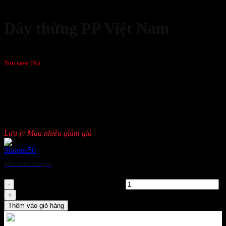
Dây thừng PP Việt Nam
55,000
₫
/Kg
You save
(
%)
Mã sản phẩm: Dây thừng PP Việt Nam
Thương hiệu: Việt Nam.
Công dụng: Bảo hộ an toàn lao động
Chất liệu: PP
Đường kính từ 6mm tới 40mm
Lưu ý: Mua nhiều giảm giá
Mua trên Shopee
Dây thừng PP Việt Nam số lượng
Thêm vào giỏ hàng