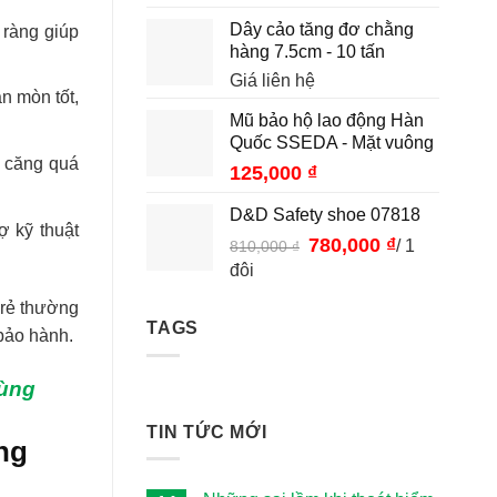
Dây cảo tăng đơ chằng
 ràng giúp
hàng 7.5cm - 10 tấn
Giá liên hệ
n mòn tốt,
Mũ bảo hộ lao động Hàn
Quốc SSEDA - Mặt vuông
ị căng quá
125,000
₫
D&D Safety shoe 07818
ợ kỹ thuật
Giá
780,000
₫
Giá
/ 1
810,000
₫
gốc
hiện
đôi
là:
tại
 rẻ thường
810,000 ₫.
là:
TAGS
780,000 ₫.
 bảo hành.
dùng
TIN TỨC MỚI
ng