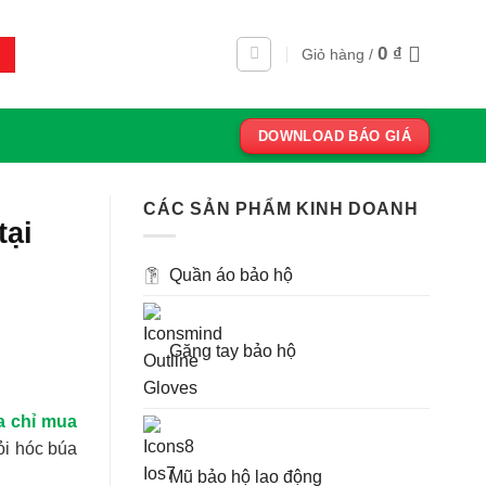
0
₫
Giỏ hàng /
DOWNLOAD BÁO GIÁ
CÁC SẢN PHẨM KINH DOANH
tại
Quần áo bảo hộ
Găng tay bảo hộ
a chỉ mua
ỏi hóc búa
Mũ bảo hộ lao động