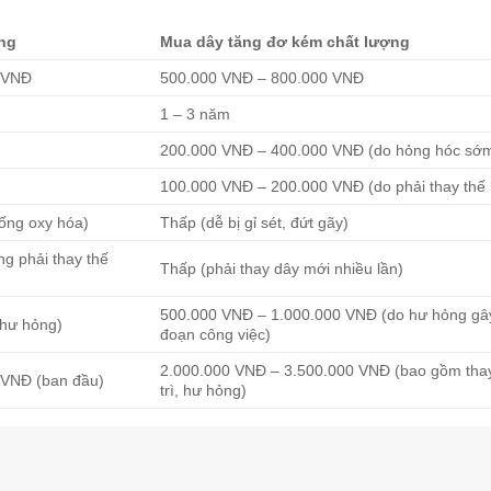
ợng
Mua dây tăng đơ kém chất lượng
0 VNĐ
500.000 VNĐ – 800.000 VNĐ
1 – 3 năm
200.000 VNĐ – 400.000 VNĐ (do hỏng hóc sớ
)
100.000 VNĐ – 200.000 VNĐ (do phải thay thế l
hống oxy hóa)
Thấp (dễ bị gỉ sét, đứt gãy)
ng phải thay thế
Thấp (phải thay dây mới nhiều lần)
500.000 VNĐ – 1.000.000 VNĐ (do hư hỏng gâ
 hư hỏng)
đoạn công việc)
2.000.000 VNĐ – 3.500.000 VNĐ (bao gồm thay
 VNĐ (ban đầu)
trì, hư hỏng)