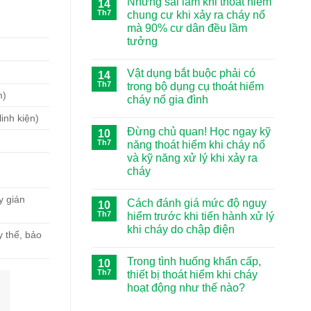
Những sai lầm khi thoát hiểm
14
Th7
chung cư khi xảy ra cháy nổ
mà 90% cư dân đều lầm
tưởng
Không
có
Vật dụng bắt buộc phải có
14
bình
luận
Th7
trong bộ dụng cụ thoát hiểm
ở
m)
cháy nổ gia đình
Những
sai
Không
inh kiện)
lầm
có
khi
Đừng chủ quan! Học ngay kỹ
10
bình
thoát
luận
Th7
năng thoát hiểm khi cháy nổ
hiểm
ở
chung
và kỹ năng xử lý khi xảy ra
Vật
cư
dụng
cháy
khi
bắt
xảy
buộc
Không
ra
phải
có
y gián
cháy
Cách đánh giá mức độ nguy
10
có
bình
nổ
trong
luận
Th7
hiểm trước khi tiến hành xử lý
mà
ở
bộ
90%
khi cháy do chập điện
Đừng
dụng
 thế, bảo
cư
chủ
cụ
Không
dân
quan!
thoát
có
đều
Học
hiểm
Trong tình huống khẩn cấp,
10
bình
lầm
ngay
cháy
luận
tưởng
Th7
thiết bị thoát hiểm khi cháy
kỹ
nổ
ở
năng
gia
hoạt động như thế nào?
Cách
thoát
đình
đánh
hiểm
Không
giá