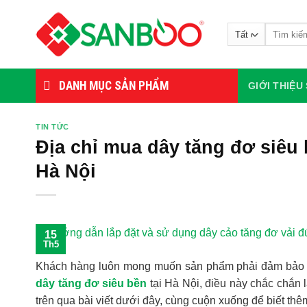
Bỏ
qua
Tìm
nội
kiếm:
dung
DANH MỤC SẢN PHẨM
GIỚI THIỆ
TIN TỨC
Địa chỉ mua dây tăng đơ siêu 
Hà Nội
15
Th5
Khách hàng luôn mong muốn sản phẩm phải đảm bảo ch
dây tăng đơ siêu bền
tại Hà Nội, điều này chắc chắn 
trên qua bài viết dưới đây, cùng cuộn xuống để biết thêm 