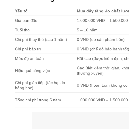
Yếu tố
Mua dây tăng đơ chất lư
Giá ban đầu
1.000.000 VNĐ – 1.500.00
Tuổi thọ
5 – 10 năm
Chi phí thay thế (sau 1 năm)
0 VNĐ (do sản phẩm bền)
Chi phí bảo trì
0 VNĐ (chế độ bảo hành tốt
Mức độ an toàn
Rất cao (được kiểm định, c
Cao (tiết kiệm thời gian, khô
Hiệu quả công việc
thường xuyên)
Chi phí gián tiếp (tác hại do
0 VNĐ (hoàn toàn không có
hỏng hóc)
Tổng chi phí trong 5 năm
1.000.000 VNĐ – 1.500.000