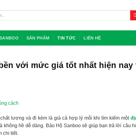
U SANBOO
SẢN PHẨM
TIN TỨC
LIÊN HỆ
bền với mức giá tốt nhất hiện nay 
ất lượng và đi kèm là giá cả hợp lý mỗi khi tìm kiếm một
đị
là không hề dễ dàng. Bảo Hộ Sanboo sẽ giúp bạn trả lời câu h
chi tiết.