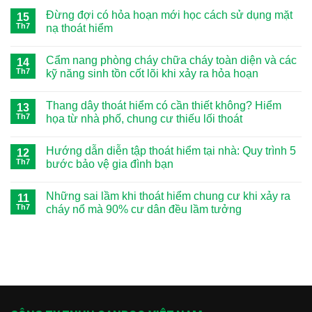
Đừng đợi có hỏa hoạn mới học cách sử dụng mặt
15
Th7
nạ thoát hiểm
Không
có
Cẩm nang phòng cháy chữa cháy toàn diện và các
14
bình
luận
Th7
kỹ năng sinh tồn cốt lõi khi xảy ra hỏa hoạn
ở
Đừng
Không
đợi
có
Thang dây thoát hiểm có cần thiết không? Hiểm
có
13
bình
hỏa
luận
Th7
họa từ nhà phố, chung cư thiếu lối thoát
hoạn
ở
mới
Cẩm
Không
học
nang
có
Hướng dẫn diễn tập thoát hiểm tại nhà: Quy trình 5
cách
phòng
12
bình
sử
cháy
luận
Th7
bước bảo vệ gia đình bạn
dụng
chữa
ở
mặt
cháy
Thang
Không
nạ
toàn
dây
có
Những sai lầm khi thoát hiểm chung cư khi xảy ra
thoát
diện
thoát
11
bình
hiểm
và
hiểm
luận
Th7
cháy nổ mà 90% cư dân đều lầm tưởng
các
có
ở
kỹ
cần
Hướng
Không
năng
thiết
dẫn
có
sinh
không?
diễn
bình
tồn
Hiểm
tập
luận
cốt
họa
thoát
ở
lõi
từ
hiểm
Những
khi
nhà
tại
sai
xảy
phố,
nhà:
lầm
ra
chung
Quy
khi
hỏa
cư
trình
thoát