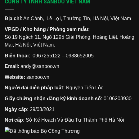
CÔNG TY TNHH SANBOO VIỆT NAM
hoạn
thiếu
5
hiểm
lối
bước
chung
thoát
bảo
cư
vệ
khi
gia
xảy
Địa chỉ:
An Cảnh, Lê Lợi, Thường Tín, Hà Nội, Việt Nam
đình
ra
bạn
cháy
VPGD / Kho hàng / Phòng xem mẫu:
nổ
mà
Số 19 Ngách 11, Ngõ 1295 Giải Phóng, Hoàng Liệt, Hoàng
90%
cư
Mai, Hà Nội, Việt Nam.
dân
đều
lầm
Điện thoại:
0967255122
–
0988652005
tưởng
Email:
andy@sanboo.vn
Website:
sanboo.vn
Người đại diện pháp luật:
Nguyễn Tiến Lộc
Giấy chứng nhận đăng ký kinh doanh số:
0106203930
Ngày cấp:
29/03/2021
Nơi cấp:
Sở Kế Hoạch Và Đầu Tư Thành Phố Hà Nội