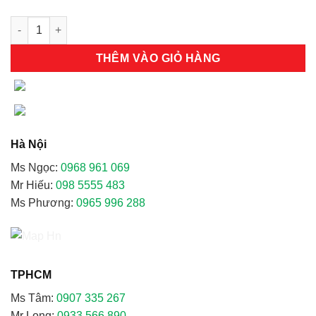
Găng tay da hàn tig Việt Nam số lượng
THÊM VÀO GIỎ HÀNG
Hà Nội
Ms Ngọc:
0968 961 069
Mr Hiếu:
098 5555 483
Ms Phương:
0965 996 288
TPHCM
Ms Tâm:
0907 335 267
Mr Long:
0933 566 890