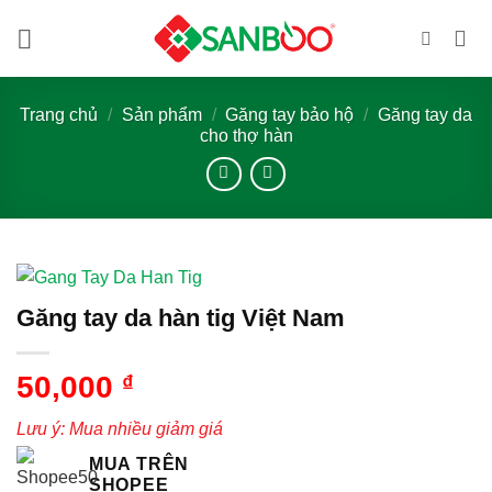
Bỏ
qua
nội
dung
Trang chủ
/
Sản phẩm
/
Găng tay bảo hộ
/
Găng tay da
cho thợ hàn
Găng tay da hàn tig Việt Nam
50,000
₫
Lưu ý: Mua nhiều giảm giá
MUA TRÊN
SHOPEE