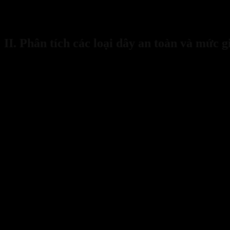
nhập khẩu)
Lưu ý: Bảng
giá dây an toàn lao động 2025
này chỉ mang tính chất 
II. Phân tích các loại dây an toàn và mức g
Một trong những câu hỏi phổ biến nhất là “dây an toàn toàn giá bao 