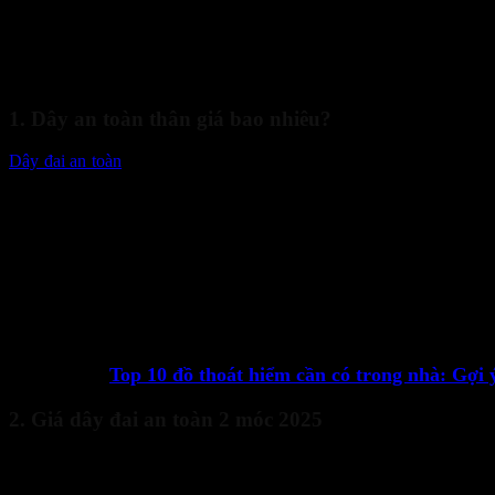
mua dây an toàn cho thợ lắp điện gió – giá dây an toàn lao độ
1. Dây an toàn thân giá bao nhiêu?
Dây đai an toàn
toàn thân là loại dây bảo hộ tốt nhất, được khuyến n
thiểu chấn thương.
Dây Toàn Thân Cơ Bản: Mức giá dây an toàn lao động 2025 c
cho các công trình không yêu cầu phức tạp.
Dây Toàn Thân Chuyên Dụng/Cao Cấp: Mức giá dây an toàn la
quốc tế (3M, Honeywell, Protecta), có nhiều điểm điều chỉnh, 
Lưu ý rằng, khi hỏi dây an toàn toàn thân giá bao nhiêu, bạn cần x
lao động 2025
cao đi kèm với độ tin cậy và sự thoải mái khi làm việc 
Xem thêm:
Top 10 đồ thoát hiểm cần có trong nhà: Gợi 
2. Giá dây đai an toàn 2 móc 2025
Dây đai an toàn 2 móc (thường là loại toàn thân hoặc bán thân có thê