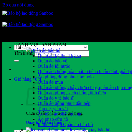
Bỏ qua nội dung
DANH MỤC SẢN PHẨM
Quần áo bảo hộ
Tìm kiếm:
Quần áo kỹ thuật kỹ sư
Quần áo bảo vệ
Quần áo lội nước
Quần áo chống hóa chất: 6 tiêu chuẩn đánh giá đạ
Áo phông đồng phục, áo polo
Giỏ hàng /
0
₫
Quần áo mưa
Quần áo phòng cháy chữa cháy, quần áo chịu nhiệ
Quần áo phòng sạch chống tĩnh điện
Quần áo y tế bác sĩ
Quần áo đồng phục đầu bếp
Tạp dề, yếm vải
Chưa có sản phẩm trong giỏ hàng.
Áo gile, áo phản quang
Áo phao cứu hộ
Quay trở lại cửa hàng
In thêu Logo Quần áo bảo hộ
Găng tay bảo hộ