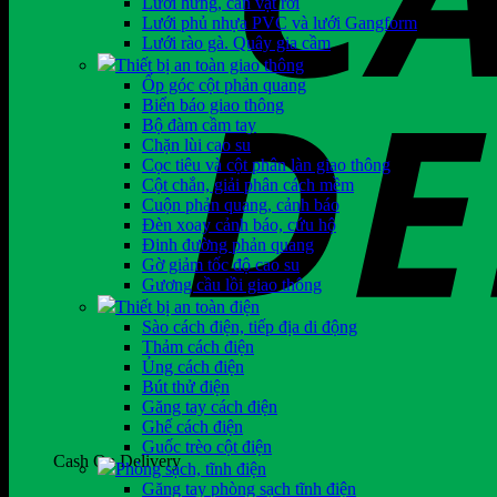
Lưới hứng, cản vật rơi
Lưới phủ nhựa PVC và lưới Gangform
Lưới rào gà. Quây gia cầm
Thiết bị an toàn giao thông
Ốp góc cột phản quang
Biển báo giao thông
Bộ đàm cầm tay
Chặn lùi cao su
Cọc tiêu và cột phân làn giao thông
Cột chắn, giải phân cách mềm
Cuộn phản quang, cảnh báo
Đèn xoay cảnh báo, cứu hộ
Đinh đường phản quang
Gờ giảm tốc độ cao su
Gương cầu lồi giao thông
Thiết bị an toàn điện
Sào cách điện, tiếp địa di động
Thảm cách điện
Ủng cách điện
Bút thử điện
Găng tay cách điện
Ghế cách điện
Guốc trèo cột điện
Cash On Delivery
Phòng sạch, tĩnh điện
Găng tay phòng sạch tĩnh điện