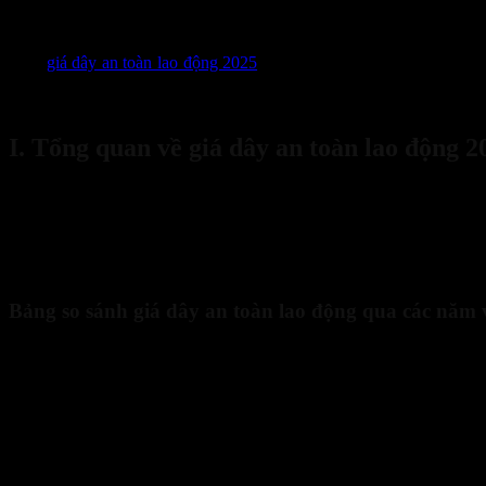
10
Th10
Mức
giá dây an toàn lao động 2025
không phải là một con số cố địn
hiệu. Trong số các thiết bị bảo hộ, dây an toàn lao động đóng vai t
ngân sách hiệu quả mà còn đảm bảo chất lượng thiết bị được mua sắm,
I. Tổng quan về giá dây an toàn lao động 2
Bank Transfer
Thị trường thiết bị bảo hộ lao động (BHLĐ) luôn biến động theo đà 
chỉnh nhất định, phản ánh sự nâng cấp về tiêu chuẩn kỹ thuật và chất 
Giá dây an toàn lao động 2025
sẽ chịu ảnh hưởng lớn bởi các yếu tố
(CE, ANSI). Khi tìm hiểu
giá dây an toàn lao động 2025
, người ti
Bảng so sánh giá dây an toàn lao động qua các năm 
Mức giá tham khảo 2023
M
Loại dây đai an toàn
(VNĐ)
Dây an toàn bán thân (1 móc)
150.000 – 350.000
180
Dây an toàn 2 móc chống sốc
400.000 – 1.500.000
450
Dây an toàn toàn thân (Cơ bản)
700.000 – 2.000.000
800
Dây an toàn toàn thân (Cao cấp,
2.500.000 – 8.000.000+
3.0