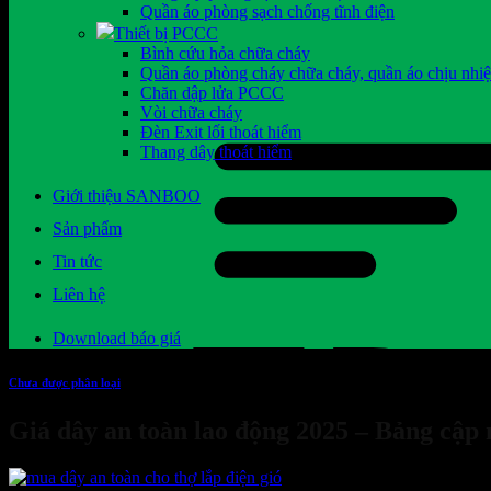
Quần áo phòng sạch chống tĩnh điện
Thiết bị PCCC
Bình cứu hỏa chữa cháy
Quần áo phòng cháy chữa cháy, quần áo chịu nhiệ
Chăn dập lửa PCCC
Vòi chữa cháy
Đèn Exit lối thoát hiểm
Thang dây thoát hiểm
Giới thiệu SANBOO
Sản phẩm
Tin tức
Liên hệ
Download báo giá
Chưa được phân loại
Giá dây an toàn lao động 2025 – Bảng cập 