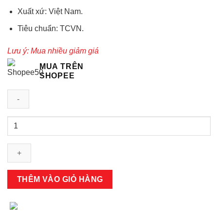
Xuất xứ: Việt Nam.
Tiêu chuẩn: TCVN.
Lưu ý: Mua nhiều giảm giá
MUA TRÊN
SHOPEE
Giày
bảo
hộ
lao
động
ABC
THÊM VÀO GIỎ HÀNG
đế
kếp
vàng