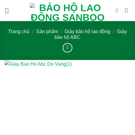
Bỏ
qua
nội
dung
Trang chủ
/
Sản phẩm
/
Giày bảo hộ lao động
/
Giày
bảo hộ ABC