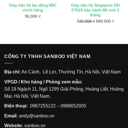
Giày bảo hộ lao động ABC
Giày bảo hộ Singapore DD
chính hãng
07818 bảo hành đổi mới 3
tháng
95,000
₫
720,000
₫
Giá
680,000
₫
Giá
gốc
hiện
là:
tại
720,000 ₫.
là:
680,000
CÔNG TY TNHH SANBOO VIỆT NAM
Địa chỉ:
An Cảnh, Lê Lợi, Thường Tín, Hà Nội, Việt Nam
VPGD / Kho hàng / Phòng xem mẫu:
Số 19 Ngách 11, Ngõ 1295 Giải Phóng, Hoàng Liệt, Hoàng
Mai, Hà Nội, Việt Nam.
Điện thoại:
0967255122
–
0988652005
Email:
andy@sanboo.vn
Website:
sanboo.vn