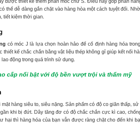
y được thiết kế thêm phần móc chữ S. Điều này góp phần nân
 có thể dễ dàng gắn chặt vào hàng hòa một cách tuyệt đối. Nh
tiết kiệm thời gian.
g
ặng
có móc J là lựa chọn hoàn hảo để cố định hàng hóa trong
c thiết kế chắc chắn bằng vật liệu thép không gỉ giúp kết nối h
lao động trong quá trình sử dụng.
o cấp nổi bật với độ bền vượt trội và thẩm mỹ
n
 mặt hàng siêu to, siêu nặng. Sản phẩm có độ co giãn thấp, sử
gần khi bị đứt. Dây tăng đơ có độ chắc chắn cực kì cao, chốn
ư hại thì hàng hóa của bạn vẫn được ràng chặt cho đến khi bạ