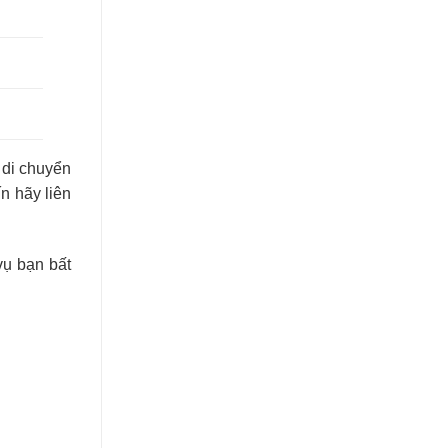
di chuyển
ín hãy liên
vụ bạn bất