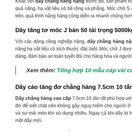
Khác với
dây chằng hàng nặng
trước đó, sản phẩm nà
quả nâng, hạ vật liệu có bề rộng và phẳng. Móc chữ S
trên, quá trình nâng hàng cũng diễn ra nhanh chóng hơn, 
Dây tăng tơ móc J bản 50 tải trọng 5000k
Với các dòng công nghiệp năng,
dây chằng hàng n
nâng hạ vật liệu có kích thước đặc biệt. Móc chữ J đượ
dàng, đảm bảo an toàn tuyệt đối cho hàng hóa và người 
Xem thêm:
Tổng hợp 10 mẫu cáp vải ca
Dây cảo tăng đơ chằng hàng 7.5cm 10 tấ
Dây chằng hàng cao cấp
7.5cm 10 tấn rất phù hợp với
đơ để siết chặt nên không gây nguy hiểm cho người ở 
và sự mài mòn khi sử dụng nhiều. Ngay cả khi dây bị h
một dây mới.