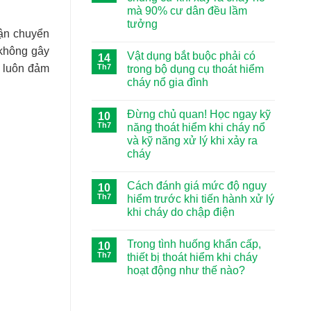
mà 90% cư dân đều lầm
tưởng
vận chuyển
Không
có
 không gây
Vật dụng bắt buộc phải có
14
bình
luận
, luôn đảm
Th7
trong bộ dụng cụ thoát hiểm
ở
cháy nổ gia đình
Những
sai
Không
lầm
có
khi
Đừng chủ quan! Học ngay kỹ
10
bình
thoát
luận
Th7
năng thoát hiểm khi cháy nổ
hiểm
ở
chung
và kỹ năng xử lý khi xảy ra
Vật
cư
dụng
cháy
khi
bắt
xảy
Không
buộc
ra
có
phải
cháy
Cách đánh giá mức độ nguy
10
bình
có
nổ
luận
Th7
trong
hiểm trước khi tiến hành xử lý
mà
ở
bộ
90%
khi cháy do chập điện
Đừng
dụng
cư
chủ
cụ
Không
dân
quan!
thoát
có
đều
Học
hiểm
Trong tình huống khẩn cấp,
10
bình
lầm
ngay
cháy
luận
Th7
tưởng
thiết bị thoát hiểm khi cháy
kỹ
nổ
ở
năng
gia
hoạt động như thế nào?
Cách
thoát
đình
đánh
Không
hiểm
giá
có
khi
mức
bình
cháy
độ