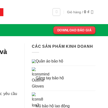
0
₫
Giỏ hàng /
DOWNLOAD BÁO GIÁ
CÁC SẢN PHẨM KINH DOANH
và
Quần áo bảo hộ
Găng tay bảo hộ
ác yêu cầu
Mũ bảo hộ lao động