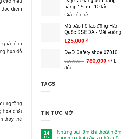
Dây cảo tăng đơ chằng
g cao hiệu
hàng 7.5cm - 10 tấn
ờ đặc điểm
Giá liên hệ
Mũ bảo hộ lao động Hàn
Quốc SSEDA - Mặt vuông
125,000
₫
 quá trình
àng hóa dễ
D&D Safety shoe 07818
780,000
₫
Giá
Giá
/ 1
810,000
₫
gốc
hiện
đôi
là:
tại
810,000 ₫.
là:
TAGS
780,000 ₫.
 dụng tăng
g hóa chất
TIN TỨC MỚI
n thay thế
Những sai lầm khi thoát hiểm
14
Th7
chung cư khi xảy ra cháy nổ