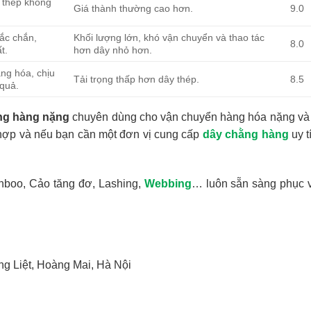
u thép không
Giá thành thường cao hơn.
9.0
hắc chắn,
Khối lượng lớn, khó vận chuyển và thao tác
8.0
t.
hơn dây nhỏ hơn.
ng hóa, chịu
Tải trọng thấp hơn dây thép.
8.5
 quả.
ng hàng nặng
chuyên dùng cho vận chuyển hàng hóa nặng và 
hợp và nếu bạn cần một đơn vị cung cấp
dây chằng hàng
uy t
anboo, Cảo tăng đơ, Lashing,
Webbing
… luôn sẵn sàng phục 
ng Liệt, Hoàng Mai, Hà Nội