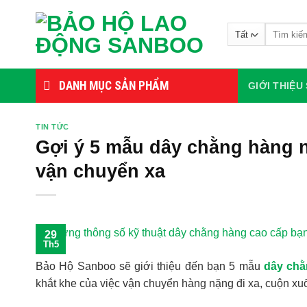
Bỏ
qua
Tìm
nội
kiếm:
dung
DANH MỤC SẢN PHẨM
GIỚI THIỆ
TIN TỨC
Gợi ý 5 mẫu dây chằng hàng 
vận chuyển xa
29
Th5
Bảo Hộ Sanboo sẽ giới thiệu đến bạn 5 mẫu
dây chằ
khắt khe của việc vận chuyển hàng nặng đi xa, cuộn xuốn