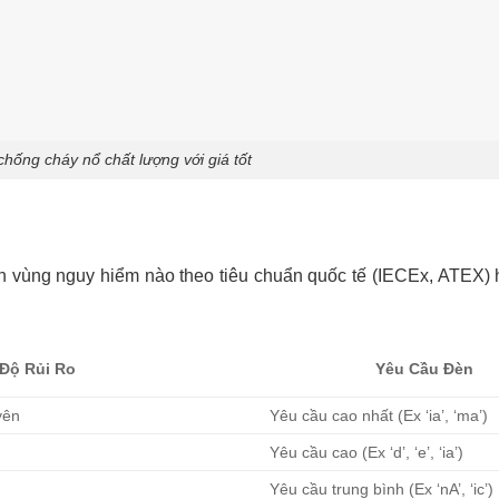
hống cháy nổ chất lượng với giá tốt
ân vùng nguy hiểm nào theo tiêu chuẩn quốc tế (IECEx, ATEX)
Độ Rủi Ro
Yêu Cầu Đèn
yên
Yêu cầu cao nhất (Ex ‘ia’, ‘ma’)
Yêu cầu cao (Ex ‘d’, ‘e’, ‘ia’)
Yêu cầu trung bình (Ex ‘nA’, ‘ic’)