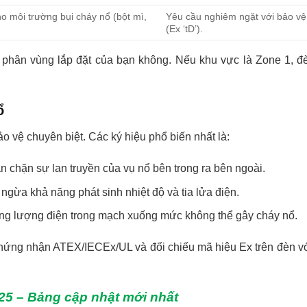
o môi trường bụi cháy nổ (bột mì,
Yêu cầu nghiêm ngặt với bảo vệ
(Ex ‘tD’).
phân vùng lắp đặt của bạn không. Nếu khu vực là Zone 1, đ
ổ
o vệ chuyên biệt. Các ký hiệu phổ biến nhất là:
n chặn sự lan truyền của vụ nổ bên trong ra bên ngoài.
ngừa khả năng phát sinh nhiệt độ và tia lửa điện.
hế năng lượng điện trong mạch xuống mức không thể gây cháy nổ.
hứng nhận ATEX/IECEx/UL và đối chiếu mã hiệu Ex trên đèn v
25 – Bảng cập nhật mới nhất