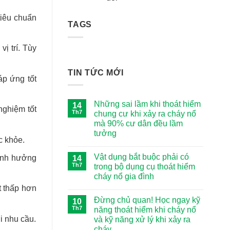
là:
tại
810,000 ₫.
là:
tiêu chuẩn
TAGS
780,000 ₫.
ị trí. Tùy
TIN TỨC MỚI
áp ứng tốt
Những sai lầm khi thoát hiểm
14
nghiệm tốt
Th7
chung cư khi xảy ra cháy nổ
mà 90% cư dân đều lầm
tưởng
c khỏe.
Không
có
Vật dụng bắt buộc phải có
 ảnh hưởng
14
bình
luận
Th7
trong bộ dụng cụ thoát hiểm
ở
cháy nổ gia đình
Những
sai
t thấp hơn
Không
lầm
có
khi
Đừng chủ quan! Học ngay kỹ
10
bình
thoát
luận
Th7
năng thoát hiểm khi cháy nổ
hiểm
ở
chung
i nhu cầu.
và kỹ năng xử lý khi xảy ra
Vật
cư
dụng
cháy