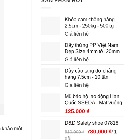
SẢN PHẨM HOT
Khóa cam chằng hàng
2.5cm - 250kg - 500kg
Giá liên hệ
Dây thừng PP Việt Nam
Đẹp Size 4mm tới 20mm
Giá liên hệ
Dây cảo tăng đơ chằng
hàng 7.5cm - 10 tấn
Giá liên hệ
Mũ bảo hộ lao động Hàn
Quốc SSEDA - Mặt vuông
125,000
₫
D&D Safety shoe 07818
m khảo một
Giá
780,000
₫
Giá
/ 1
810,000
₫
gốc
hiện
đôi