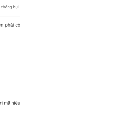
 chống bụi
èn phải có
ới mã hiệu