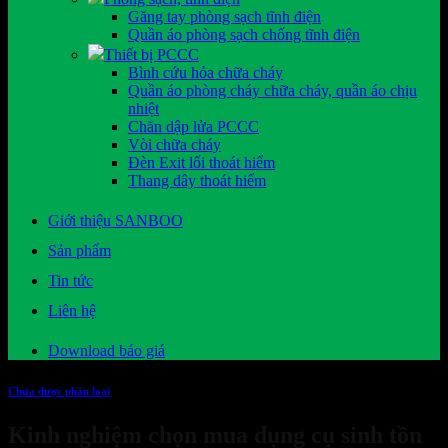
Găng tay phòng sạch tĩnh điện
Quần áo phòng sạch chống tĩnh điện
Thiết bị PCCC
Bình cứu hỏa chữa cháy
Quần áo phòng cháy chữa cháy, quần áo chịu
nhiệt
Chăn dập lửa PCCC
Vòi chữa cháy
Đèn Exit lối thoát hiểm
Thang dây thoát hiểm
Giới thiệu SANBOO
Sản phẩm
Tin tức
Liên hệ
Download báo giá
Chưa được phân loại
Kinh nghiệm chọn mua dụng cụ sinh tồn