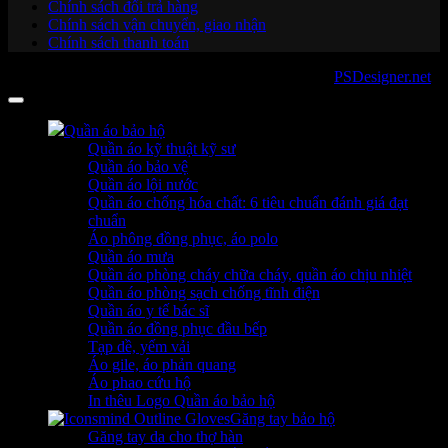
Chính sách đổi trả hàng
Chính sách vận chuyển, giao nhận
Chính sách thanh toán
Copyright 2026 ©
sanboo.com.vn
. Developed by
PSDesigner.net
Quần áo bảo hộ
Quần áo kỹ thuật kỹ sư
Quần áo bảo vệ
Quần áo lội nước
Quần áo chống hóa chất: 6 tiêu chuẩn đánh giá đạt
chuẩn
Áo phông đồng phục, áo polo
Quần áo mưa
Quần áo phòng cháy chữa cháy, quần áo chịu nhiệt
Quần áo phòng sạch chống tĩnh điện
Quần áo y tế bác sĩ
Quần áo đồng phục đầu bếp
Tạp dề, yếm vải
Áo gile, áo phản quang
Áo phao cứu hộ
In thêu Logo Quần áo bảo hộ
Găng tay bảo hộ
Găng tay da cho thợ hàn