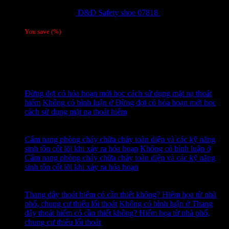
D&D Safety shoe 07818
810,000
₫
Giá gốc
là: 810,000 ₫.
780,000
₫
Giá hiện tại là: 780,000 ₫.
/ 1 đôi
You save
(
%)
Tags
Tin tức mới
15
Th7
Đừng đợi có hỏa hoạn mới học cách sử dụng mặt nạ thoát
hiểm
Không có bình luận
ở Đừng đợi có hỏa hoạn mới học
cách sử dụng mặt nạ thoát hiểm
14
Th7
Cẩm nang phòng cháy chữa cháy toàn diện và các kỹ năng
sinh tồn cốt lõi khi xảy ra hỏa hoạn
Không có bình luận
ở
Cẩm nang phòng cháy chữa cháy toàn diện và các kỹ năng
sinh tồn cốt lõi khi xảy ra hỏa hoạn
13
Th7
Thang dây thoát hiểm có cần thiết không? Hiểm họa từ nhà
phố, chung cư thiếu lối thoát
Không có bình luận
ở Thang
dây thoát hiểm có cần thiết không? Hiểm họa từ nhà phố,
chung cư thiếu lối thoát