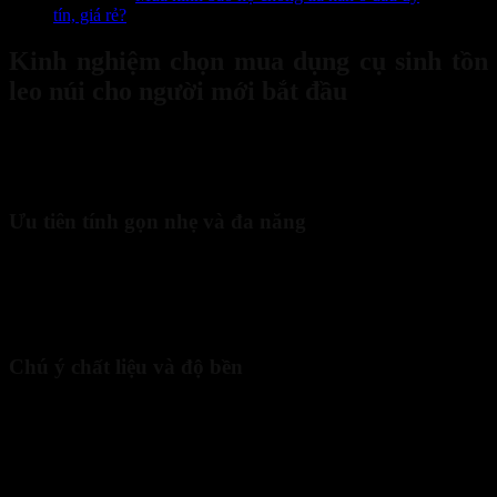
tín, giá rẻ?
Kinh nghiệm chọn mua dụng cụ sinh tồn
leo núi cho người mới bắt đầu
Rất nhiều người lần đầu đi thường mua theo cảm tính, mang nặng
nhưng lại thiếu những món quan trọng. Dưới đây là vài kinh
nghiệm nhỏ giúp bạn chọn đúng và đủ cho chuyến đi đầu tiên.
Ưu tiên tính gọn nhẹ và đa năng
Bạn nên chọn bộ dụng cụ sinh tồn đi rừng leo núi nhỏ gọn, dễ
mang, tích hợp nhiều công năng như dao đa năng, bật lửa, còi, la
bàn… Chúng giúp bạn ứng phó được hầu hết các tình huống cơ bản
mà không chiếm nhiều diện tích balo.
Chú ý chất liệu và độ bền
Dụng cụ sinh tồn phải chịu được môi trường khắc nghiệt như ẩm,
lạnh, va đập mạnh. Bạn nên chọn sản phẩm làm từ thép không gỉ,
nhựa cao cấp hoặc hợp kim nhôm. Với dây thừng leo núi đa năng,
hãy chọn loại có khả năng chịu tải tốt, chống mài mòn và có chứng
nhận an toàn.