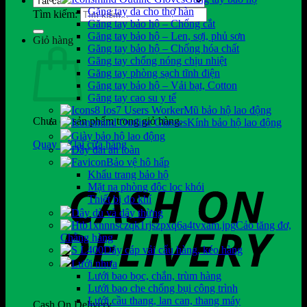
Găng tay da cho thợ hàn
Tìm kiếm:
Găng tay bảo hộ – Chống cắt
Găng tay bảo hộ – Len, sợi, phủ sơn
Giỏ hàng
Găng tay bảo hộ – Chống hóa chất
Găng tay chống nóng chịu nhiệt
Găng tay phòng sạch tĩnh điện
Găng tay bảo hộ – Vải bạt, Cotton
Găng tay cao su y tế
Mũ bảo hộ lao động
Chưa có sản phẩm trong giỏ hàng.
Kính bảo hộ lao động
Giày bảo hộ lao động
Quay trở lại cửa hàng
Dây đai an toàn
Bảo vệ hô hấp
Khẩu trang bảo hộ
Mặt nạ phòng độc lọc khói
Thiết bị đo khí
Dây dù và dây thừng
Cảo tăng đơ,
Chằng hàng
Dây cáp vải cẩu hàng, kéo hàng
Lưới nhựa
Lưới bao bọc, chắn, trùm hàng
Lưới bao che chống bụi công trình
Lưới cầu thang, lan can, thang máy
Cash On Delivery