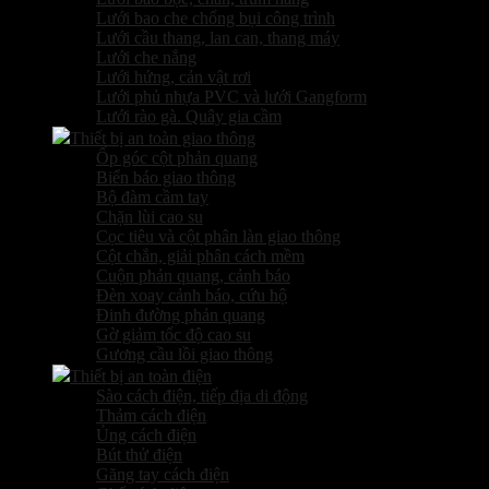
Lưới bao che chống bụi công trình
Lưới cầu thang, lan can, thang máy
Lưới che nắng
Lưới hứng, cản vật rơi
Lưới phủ nhựa PVC và lưới Gangform
Lưới rào gà. Quây gia cầm
Thiết bị an toàn giao thông
Ốp góc cột phản quang
Biển báo giao thông
Bộ đàm cầm tay
Chặn lùi cao su
Cọc tiêu và cột phân làn giao thông
Cột chắn, giải phân cách mềm
Cuộn phản quang, cảnh báo
Đèn xoay cảnh báo, cứu hộ
Đinh đường phản quang
Gờ giảm tốc độ cao su
Gương cầu lồi giao thông
Thiết bị an toàn điện
Sào cách điện, tiếp địa di động
Thảm cách điện
Ủng cách điện
Bút thử điện
Găng tay cách điện