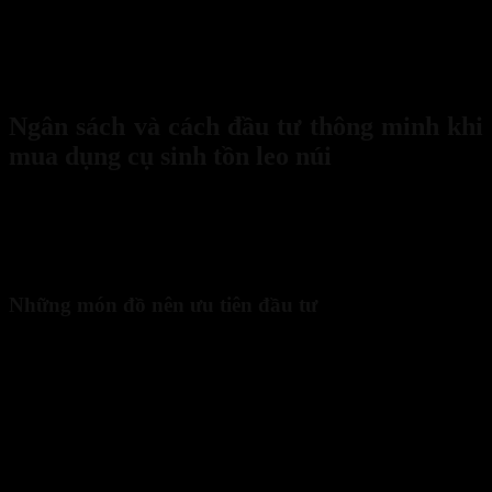
Bên cạnh các món chính, bạn nên mang theo thêm bật lửa, dao sinh
tồn, đèn pin, bình nước, áo mưa gọn nhẹ và một ít thực phẩm khô.
Những vật dụng nhỏ nhưng thiết thực này giúp bạn duy trì năng
lượng, giữ ấm cơ thể và xử lý linh hoạt trong mọi tình huống bất
ngờ khi leo núi.
Ngân sách và cách đầu tư thông minh khi
mua dụng cụ sinh tồn leo núi
Đầu tư vào dụng cụ sinh tồn leo núi chất lượng không nhất thiết
phải tốn kém nếu bạn biết cách lập ngân sách hợp lý. Việc tính toán
trước giúp bạn trang bị đầy đủ mà vẫn tiết kiệm, tránh lãng phí vào
những món không thật sự cần thiết.
Những món đồ nên ưu tiên đầu tư
Khi lựa chọn dụng cụ sinh tồn leo núi, có một vài món nên được ưu
tiên hơn cả vì liên quan trực tiếp đến an toàn và sự thoải mái trong
hành trình, bao gồm:
Trang bị bảo hộ cá nhân như mũ bảo hiểm và găng tay chống
trượt.
Dụng cụ định vị và liên lạc như máy GPS, điện thoại vệ tinh
hoặc la bàn.