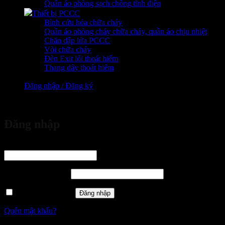
Quần áo phòng sạch chống tĩnh điện
Thiết bị PCCC
Bình cứu hỏa chữa cháy
Quần áo phòng cháy chữa cháy, quần áo chịu nhiệt
Chăn dập lửa PCCC
Vòi chữa cháy
Đèn Exit lối thoát hiểm
Thang dây thoát hiểm
Đăng nhập / Đăng ký
vừa đặt mua
Đăng nhập
Tên tài khoản hoặc địa chỉ email
*
Bắt buộc
Mật khẩu
*
Bắt buộc
Ghi nhớ mật khẩu
Đăng nhập
Quên mật khẩu?