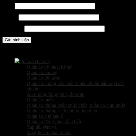
Tên
*
Email
*
Trang web
Các sản phẩm kinh doanh
Quần áo bảo hộ
Quần áo kỹ thuật kỹ sư
Quần áo bảo vệ
Quần áo lội nước
Quần áo chống hóa chất: 6 tiêu chuẩn đánh giá đạt
chuẩn
Áo phông đồng phục, áo polo
Quần áo mưa
Quần áo phòng cháy chữa cháy, quần áo chịu nhiệt
Quần áo phòng sạch chống tĩnh điện
Quần áo y tế bác sĩ
Quần áo đồng phục đầu bếp
Tạp dề, yếm vải
Áo gile, áo phản quang