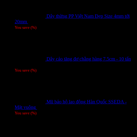
Dây thừng PP Việt Nam Đẹp Size 4mm tới
20mm
Giá liên hệ
You save
(
%)
Dây cảo tăng đơ chằng hàng 7.5cm - 10 tấn
Giá liên hệ
You save
(
%)
Mũ bảo hộ lao động Hàn Quốc SSEDA -
Mặt vuông
125,000
₫
You save
(
%)