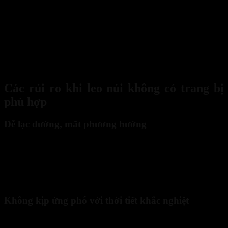
Hành trình leo núi an toàn cùng bộ dụng cụ sinh tồn chuyên d
Các rủi ro khi leo núi không có trang bị
phù hợp
Dễ lạc đường, mất phương hướng
Khi lên núi mà không chuẩn bị bộ dụng cụ sinh tồn đi rừng leo núi,
bạn gần như mất đi “bản đồ sinh tồn” của chính mình. Không có la
bàn, đèn pin hay dao đa năng, việc tìm đường giữa rừng rậm hay
trong sương mù trở nên cực kỳ khó khăn. Một bước sai, bạn có thể
lạc hướng và mất nhiều giờ thậm chí cả ngày để quay lại đường cũ.
Không kịp ứng phó với thời tiết khắc nghiệt
Trên núi, thời tiết có thể thay đổi chỉ trong vài phút, nếu không có