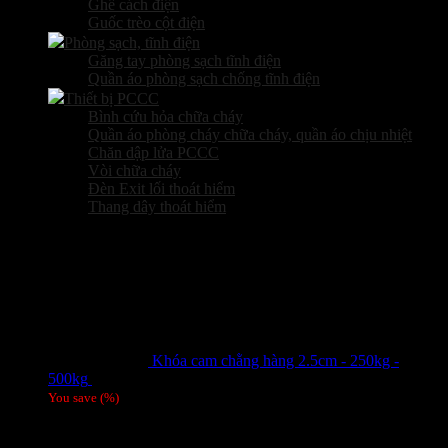
Ghế cách điện
Guốc trèo cột điện
Phòng sạch, tĩnh điện
Găng tay phòng sạch tĩnh điện
Quần áo phòng sạch chống tĩnh điện
Thiết bị PCCC
Bình cứu hỏa chữa cháy
Quần áo phòng cháy chữa cháy, quần áo chịu nhiệt
Chăn dập lửa PCCC
Vòi chữa cháy
Đèn Exit lối thoát hiểm
Thang dây thoát hiểm
Sản phẩm hot
Khóa cam chằng hàng 2.5cm - 250kg -
500kg
Giá liên hệ
You save
(
%)