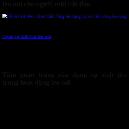
leo núi cho người mới bắt đầu
09
Th10
Dụng cụ sinh tồn leo núi
là thứ bạn không thể xem nhẹ trong mỗi
chuyến hành trình. Nếu chỉ cần một cơn mưa rừng, cú trượt chân
hay đường mòn lạc hướng, bạn sẽ hiểu rõ tầm quan trọng của việc
chuẩn bị kỹ lưỡng. Hãy luôn mang theo bộ dụng cụ sinh tồn đi rừng
leo núi, bộ sơ cứu y tế khi leo núi và dây thừng leo núi đa năng để
đảm bảo an toàn và chủ động trong mọi tình huống.
Tầm quan trọng của dụng cụ sinh tồn
trong hoạt động leo núi
Trong mỗi chuyến leo núi,
dụng cụ sinh tồn leo núi
là hành trang
bắt buộc giúp bạn ứng phó với thời tiết thay đổi, chấn thương hay
lạc đường. Một bộ dụng cụ sinh tồn đi rừng leo núi đầy đủ gồm dao
đa năng, bật lửa, đèn pin, la bàn, dây thừng và bộ sơ cứu y tế mang
theo khi leo núi để xử lý vết thương kịp thời.
Đặc biệt, dây thừng leo núi đa năng giúp cố định vật dụng, hỗ trợ