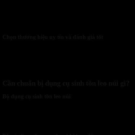
Dụng cụ sinh tồn leo núi là hành trang bắt buộc giúp bạn ứng ph
Chọn thương hiệu uy tín và đánh giá tốt
Khi chuẩn bị mua
dụng cụ sinh tồn leo núi
, điều quan trọng nhất là
bạn nên hiểu rõ mục đích và địa hình mình sắp chinh phục. Bạn nên
ưu tiên những món đồ có chất liệu chắc chắn, trọng lượng nhẹ và dễ
mang theo, đừng quá chú trọng vào vẻ ngoài hay giá rẻ, mà hãy
xem xét độ bền và tính thực tế khi sử dụng.
Cần chuẩn bị dụng cụ sinh tồn leo núi gì?
Bộ dụng cụ sinh tồn leo núi
Khi bắt đầu chuyến hành trình chinh phục thiên nhiên, bộ
dụng cụ
sinh tồn leo núi
là thứ đầu tiên bạn cần chuẩn bị. Bộ này thường
gồm dao gấp, bật lửa, đèn pin, la bàn, dây dù, bình nước, và các vật
dụng giúp bạn xử lý tình huống khẩn cấp.