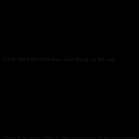
Bộ sơ cứu y tế cần mang theo khi leo núi
Cách tiết kiệm khi mua sắm dụng cụ leo núi
Bạn hoàn toàn có thể tiết kiệm chi phí mua dụng cụ leo núi bằng
một vài cách thông minh như:
Mua sắm vào mùa khuyến mãi hoặc dịp giảm giá lớn.
Ưu tiên sản phẩm đa năng, có thể dùng cho nhiều tình huống
khác nhau.
Hỏi kinh nghiệm từ người đi trước để tránh mua những món
không cần thiết.
Nhờ đó, bạn vẫn có thể sở hữu đầy đủ trang bị cần thiết mà không
vượt ngân sách ban đầu.
Thuê hay mua: đâu là lựa chọn phù hợp cho người