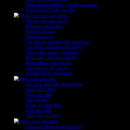
Lưới phủ nhựa PVC và lưới Gangform
Lưới rào gà. Quây gia cầm
Thiết bị an toàn giao thông
Ốp góc cột phản quang
Biển báo giao thông
Bộ đàm cầm tay
Chặn lùi cao su
Cọc tiêu và cột phân làn giao thông
Cột chắn, giải phân cách mềm
Cuộn phản quang, cảnh báo
Đèn xoay cảnh báo, cứu hộ
Đinh đường phản quang
Gờ giảm tốc độ cao su
Gương cầu lồi giao thông
Thiết bị an toàn điện
Sào cách điện, tiếp địa di động
Thảm cách điện
Ủng cách điện
Bút thử điện
Găng tay cách điện
Ghế cách điện
Guốc trèo cột điện
Phòng sạch, tĩnh điện
Găng tay phòng sạch tĩnh điện