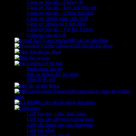
Găng tay bảo hộ – Chống cắt
Găng tay bảo hộ – Len, sợi, phủ sơn
Găng tay bảo hộ – Chống hóa chất
Găng tay chống nóng chịu nhiệt
Găng tay phòng sạch tĩnh điện
Găng tay bảo hộ – Vải bạt, Cotton
Găng tay cao su y tế
Mũ bảo hộ lao động
Kính bảo hộ lao động
Giày bảo hộ lao động
Dây đai an toàn
Bảo vệ hô hấp
Khẩu trang bảo hộ
Mặt nạ phòng độc lọc khói
Thiết bị đo khí
Dây dù và dây thừng
Cảo tăng đơ, Chằng
hàng
Dây cáp vải cẩu hàng, kéo hàng
Lưới nhựa
Lưới bao bọc, chắn, trùm hàng
Lưới bao che chống bụi công trình
Lưới cầu thang, lan can, thang máy
Lưới che nắng
Lưới hứng, cản vật rơi