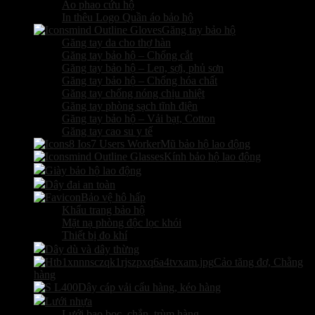
Áo phao cứu hộ
In thêu Logo Quần áo bảo hộ
Găng tay bảo hộ
Găng tay da cho thợ hàn
Găng tay bảo hộ – Chống cắt
Găng tay bảo hộ – Len, sợi, phủ sơn
Găng tay bảo hộ – Chống hóa chất
Găng tay chống nóng chịu nhiệt
Găng tay phòng sạch tĩnh điện
Găng tay bảo hộ – Vải bạt, Cotton
Găng tay cao su y tế
Mũ bảo hộ lao động
Kính bảo hộ lao động
Giày bảo hộ lao động
Dây đai an toàn
Bảo vệ hô hấp
Khẩu trang bảo hộ
Mặt nạ phòng độc lọc khói
Thiết bị đo khí
Dây dù và dây thừng
Cảo tăng đơ, Chằng
hàng
Dây cáp vải cẩu hàng, kéo hàng
Lưới nhựa
Lưới bao bọc, chắn, trùm hàng