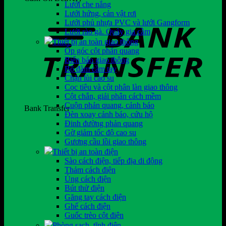
Lưới che nắng
Lưới hứng, cản vật rơi
Lưới phủ nhựa PVC và lưới Gangform
Lưới rào gà. Quây gia cầm
Thiết bị an toàn giao thông
Ốp góc cột phản quang
Biển báo giao thông
Bộ đàm cầm tay
Chặn lùi cao su
Cọc tiêu và cột phân làn giao thông
Cột chắn, giải phân cách mềm
Cuộn phản quang, cảnh báo
Bank Transfer
Đèn xoay cảnh báo, cứu hộ
Đinh đường phản quang
Gờ giảm tốc độ cao su
Gương cầu lồi giao thông
Thiết bị an toàn điện
Sào cách điện, tiếp địa di động
Thảm cách điện
Ủng cách điện
Bút thử điện
Găng tay cách điện
Ghế cách điện
Guốc trèo cột điện
Phòng sạch, tĩnh điện