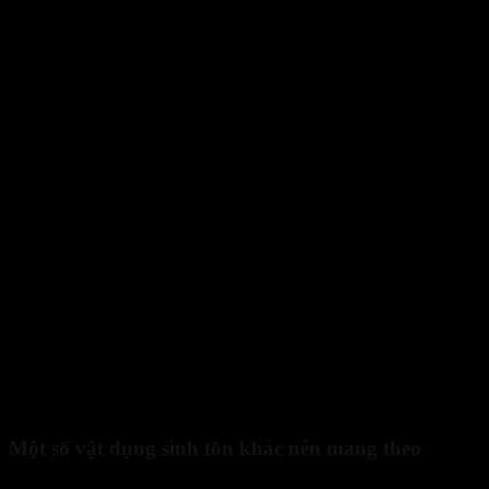
Dây thừng leo núi đa năng vật dụng không thể thiếu
Một số vật dụng sinh tồn khác nên mang theo