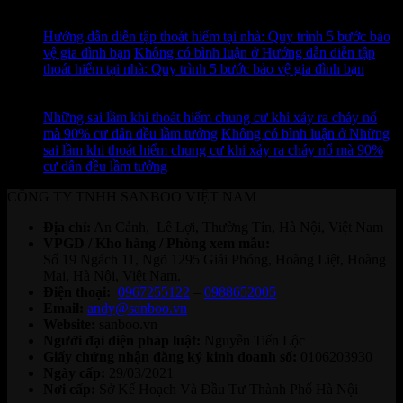
12
Th7
Hướng dẫn diễn tập thoát hiểm tại nhà: Quy trình 5 bước bảo
vệ gia đình bạn
Không có bình luận
ở Hướng dẫn diễn tập
thoát hiểm tại nhà: Quy trình 5 bước bảo vệ gia đình bạn
11
Th7
Những sai lầm khi thoát hiểm chung cư khi xảy ra cháy nổ
mà 90% cư dân đều lầm tưởng
Không có bình luận
ở Những
sai lầm khi thoát hiểm chung cư khi xảy ra cháy nổ mà 90%
cư dân đều lầm tưởng
CÔNG TY TNHH SANBOO VIỆT NAM
Địa chỉ:
An Cảnh, Lê Lợi, Thường Tín, Hà Nội, Việt Nam
VPGD / Kho hàng / Phòng xem mẫu:
Số 19 Ngách 11, Ngõ 1295 Giải Phóng, Hoàng Liệt, Hoàng
Mai, Hà Nội, Việt Nam.
Điện thoại:
0967255122
–
0988652005
Email:
andy@sanboo.vn
Website:
sanboo.vn
Người đại diện pháp luật:
Nguyễn Tiến Lộc
Giấy chứng nhận đăng ký kinh doanh số:
0106203930
Ngày cấp:
29/03/2021
Nơi cấp:
Sở Kế Hoạch Và Đầu Tư Thành Phố Hà Nội