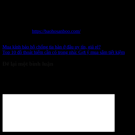
Thông tin liên hệ:
Địa chỉ: Số 19 Ngách 11, Ngõ 1295 Giải Phóng, Hoàng Liệt,
Hoàng Mai, Hà Nội
Điện thoại: 0965 996 288
Website:
https://baohosanboo.com/
Email: sales.sanboo@gmail.com
Mua kính bảo hộ chống tia hàn ở đâu uy tín, giá rẻ?
Top 10 đồ thoát hiểm cần có trong nhà: Gợi ý mua sắm tiết kiệm
Để lại một bình luận
Email của bạn sẽ không được hiển thị công khai.
Các trường bắt
buộc được đánh dấu
*
Bình luận
*