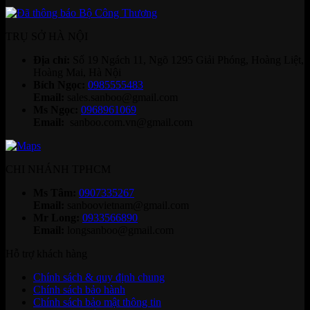
TRỤ SỞ HÀ NỘI
Địa chỉ:
Số 19 Ngách 11, Ngõ 1295 Giải Phóng, Hoàng Liệt,
Hoàng Mai, Hà Nội
Bích Ngọc:
0985555483
Email:
sales.sanboo@gmail.com
Ms Ngọc:
0968961069
Email:
sanboo.com.vn@gmail.com
CHI NHÁNH TPHCM
Ms Tâm:
0907335267
Email:
sanboovietnam@gmail.com
Mr Long:
0933566890
Email:
longsanboo@gmail.com
Hỗ trợ khách hàng
Chính sách & quy định chung
Chính sách bảo hành
Chính sách bảo mật thông tin