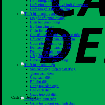
Lưới hứng, cản vật rơi
Lưới phủ nhựa PVC và lưới Gangform
Lưới rào gà. Quây gia cầm
Thiết bị an toàn giao thông
Ốp góc cột phản quang
Biển báo giao thông
Bộ đàm cầm tay
Chặn lùi cao su
Cọc tiêu và cột phân làn giao thông
Cột chắn, giải phân cách mềm
Cuộn phản quang, cảnh báo
Đèn xoay cảnh báo, cứu hộ
Đinh đường phản quang
Gờ giảm tốc độ cao su
Gương cầu lồi giao thông
Thiết bị an toàn điện
Sào cách điện, tiếp địa di động
Thảm cách điện
Ủng cách điện
Bút thử điện
Găng tay cách điện
Ghế cách điện
Guốc trèo cột điện
Cash On Delivery
Phòng sạch, tĩnh điện
Găng tay phòng sạch tĩnh điện