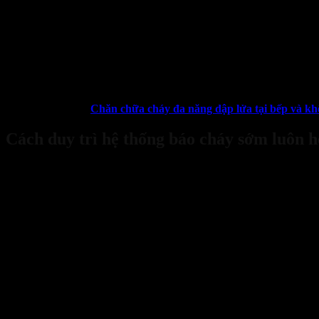
Cảm biến khí có khả năng phát hiện các loại khí độc hại như carbo
biến hóa học, nơi chúng sẽ phản ứng với sự có mặt của các loại khí n
thống cảnh báo.
Trong các vụ cháy thường sinh ra rất nhiều các loại khí độc hoại có
sức khỏe của người dùng.
Xem thêm:
Chăn chữa cháy đa năng dập lửa tại bếp và kh
Cách duy trì hệ thống báo cháy sớm luôn h
Hệ thống báo cháy sớm chỉ thực sự phát huy tác dụng khi luôn trong t
đây là các yếu tố mà bạn cần quan tâm.