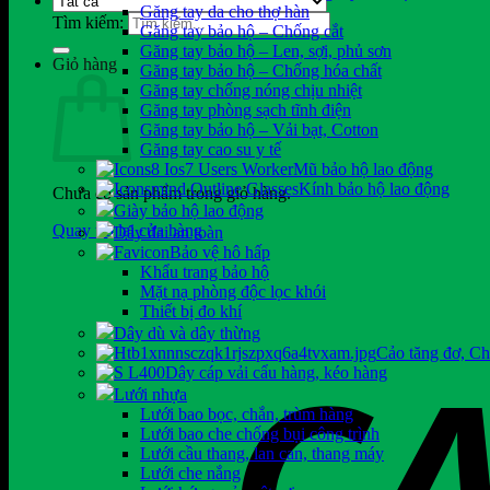
Găng tay da cho thợ hàn
Tìm kiếm:
Găng tay bảo hộ – Chống cắt
Găng tay bảo hộ – Len, sợi, phủ sơn
Giỏ hàng
Găng tay bảo hộ – Chống hóa chất
Găng tay chống nóng chịu nhiệt
Găng tay phòng sạch tĩnh điện
Găng tay bảo hộ – Vải bạt, Cotton
Găng tay cao su y tế
Mũ bảo hộ lao động
Kính bảo hộ lao động
Chưa có sản phẩm trong giỏ hàng.
Giày bảo hộ lao động
Quay trở lại cửa hàng
Dây đai an toàn
Bảo vệ hô hấp
Khẩu trang bảo hộ
Mặt nạ phòng độc lọc khói
Thiết bị đo khí
Dây dù và dây thừng
Cảo tăng đơ, C
Dây cáp vải cẩu hàng, kéo hàng
Lưới nhựa
Lưới bao bọc, chắn, trùm hàng
Lưới bao che chống bụi công trình
Lưới cầu thang, lan can, thang máy
Lưới che nắng