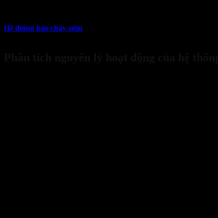
10
Th8
Hệ thống báo cháy sớm
đóng vai trò then chốt trong việc phát hiệ
hiệu quả và ổn định? Cùng Bảo Hộ Sanboo khám phá chi tiết qua bài v
Phân tích nguyên lý hoạt động của hệ thố
Bank Transfer
Hệ thống báo cháy sớm hoạt động dựa trên nhiều nguyên lý vật lý và
cho người dùng trước khi tình huống trở nên nghiêm trọng. Nguyên 
điểm riêng biệt, nhưng chung quy lại đều nhằm mục đích phát hiện s