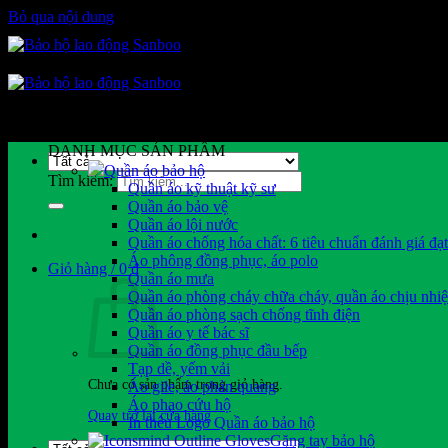
Bỏ qua nội dung
DANH MỤC SẢN PHẨM
Quần áo bảo hộ
Tìm kiếm:
Quần áo kỹ thuật kỹ sư
Quần áo bảo vệ
Quần áo lội nước
Quần áo chống hóa chất: 6 tiêu chuẩn đánh giá đạ
Áo phông đồng phục, áo polo
Giỏ hàng /
0
₫
Quần áo mưa
Quần áo phòng cháy chữa cháy, quần áo chịu nhiệ
Quần áo phòng sạch chống tĩnh điện
Quần áo y tế bác sĩ
Quần áo đồng phục đầu bếp
Tạp dề, yếm vải
Chưa có sản phẩm trong giỏ hàng.
Áo gile, áo phản quang
Áo phao cứu hộ
Quay trở lại cửa hàng
In thêu Logo Quần áo bảo hộ
Găng tay bảo hộ