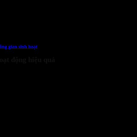
n monoxide (CO) hoặc gas tự nhiên, có thể là dấu hiệu của một vụ ch
hất định. Khi phát hiện có khí độc hại trong không khí, cảm biến sẽ n
 thể gây nguy hiểm đến tính mạng vậy nên tích hợp cảm biến khí vào h
ông gian sinh hoạt
oạt động hiệu quả
rạng thái sẵn sàng hoạt động bất kì lúc nào và cảnh báo kịp thời khi 