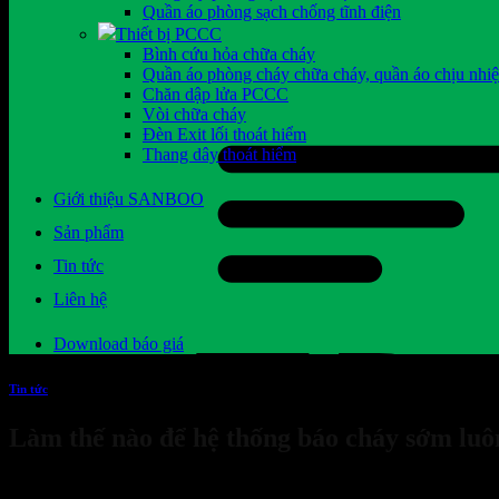
Quần áo phòng sạch chống tĩnh điện
Thiết bị PCCC
Bình cứu hỏa chữa cháy
Quần áo phòng cháy chữa cháy, quần áo chịu nhiệ
Chăn dập lửa PCCC
Vòi chữa cháy
Đèn Exit lối thoát hiểm
Thang dây thoát hiểm
Giới thiệu SANBOO
Sản phẩm
Tin tức
Liên hệ
Download báo giá
Tin tức
Làm thế nào để hệ thống báo cháy sớm luô