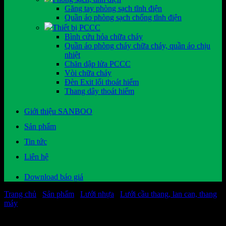
Găng tay phòng sạch tĩnh điện
Quần áo phòng sạch chống tĩnh điện
Thiết bị PCCC
Bình cứu hỏa chữa cháy
Quần áo phòng cháy chữa cháy, quần áo chịu
nhiệt
Chăn dập lửa PCCC
Vòi chữa cháy
Đèn Exit lối thoát hiểm
Thang dây thoát hiểm
Giới thiệu SANBOO
Sản phẩm
Tin tức
Liên hệ
Download báo giá
Trang chủ
/
Sản phẩm
/
Lưới nhựa
/
Lưới cầu thang, lan can, thang
máy