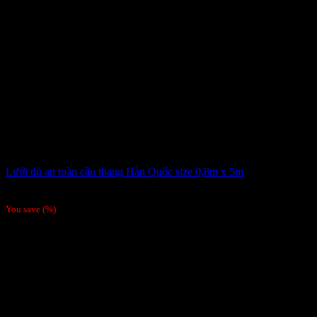
Lưới dù an toàn cầu thang Hàn Quốc size 0,8m x 5m
168,000
₫
/Tấm
You save
(
%)