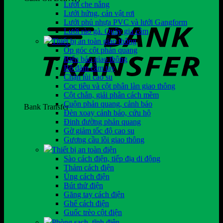
Lưới che nắng
Lưới hứng, cản vật rơi
Lưới phủ nhựa PVC và lưới Gangform
Lưới rào gà. Quây gia cầm
Thiết bị an toàn giao thông
Ốp góc cột phản quang
Biển báo giao thông
Bộ đàm cầm tay
Chặn lùi cao su
Cọc tiêu và cột phân làn giao thông
Cột chắn, giải phân cách mềm
Cuộn phản quang, cảnh báo
Bank Transfer
Đèn xoay cảnh báo, cứu hộ
Đinh đường phản quang
Gờ giảm tốc độ cao su
Gương cầu lồi giao thông
Thiết bị an toàn điện
Sào cách điện, tiếp địa di động
Thảm cách điện
Ủng cách điện
Bút thử điện
Găng tay cách điện
Ghế cách điện
Guốc trèo cột điện
Phòng sạch, tĩnh điện