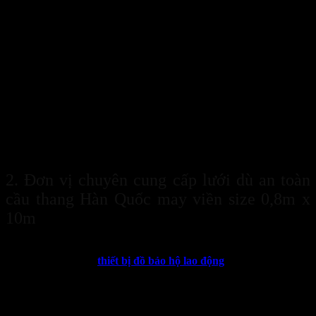
Lưới dù an toàn cầu thang Hàn Quốc may viền size 0,8m x 1
thông thoáng cho ngôi nhà
2. Đơn vị chuyên cung cấp lưới dù an toàn
cầu thang Hàn Quốc may viền size 0,8m x
10m
Nhà phân phối chính hãng Sanboo tự hào là đơn vị phân phối chất
lượng các sản phẩm
thiết bị đồ bảo hộ lao động
từ các thương hiệu
hàng đầu trên thế giới. Sản phẩm
lưới dù an toàn cầu thang Hàn
Quốc may viền size 0,8m x 10m
tại đơn vị luôn đảm bảo tiêu
chuẩn chất lượng và kiểm định chặt chẽ trước khi đến tay khách
hàng.