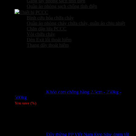
Găng tay phòng sạch tĩnh điện
Quần áo phòng sạch chống tĩnh điện
Thiết bị PCCC
Bình cứu hỏa chữa cháy
Quần áo phòng cháy chữa cháy, quần áo chịu nhiệt
Chăn dập lửa PCCC
Vòi chữa cháy
Đèn Exit lối thoát hiểm
Thang dây thoát hiểm
Sản phẩm hot
Khóa cam chằng hàng 2.5cm - 250kg -
500kg
Giá liên hệ
You save
(
%)
Dây thừng PP Việt Nam Đẹp Size 4mm tới