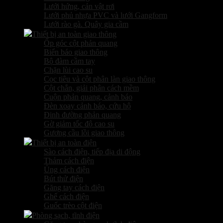
Lưới hứng, cản vật rơi
Lưới phủ nhựa PVC và lưới Gangform
Lưới rào gà. Quây gia cầm
Thiết bị an toàn giao thông
Ốp góc cột phản quang
Biển báo giao thông
Bộ đàm cầm tay
Chặn lùi cao su
Cọc tiêu và cột phân làn giao thông
Cột chắn, giải phân cách mềm
Cuộn phản quang, cảnh báo
Đèn xoay cảnh báo, cứu hộ
Đinh đường phản quang
Gờ giảm tốc độ cao su
Gương cầu lồi giao thông
Thiết bị an toàn điện
Sào cách điện, tiếp địa di động
Thảm cách điện
Ủng cách điện
Bút thử điện
Găng tay cách điện
Ghế cách điện
Guốc trèo cột điện
Phòng sạch, tĩnh điện