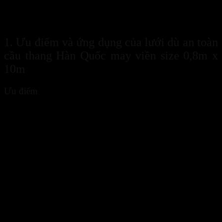
bậc cầu thang kéo lên tay vịn hay lên đến trần nhà và được ví như
một “bức tường thép” bảo vệ cho mọi thành viên trong gia đình, đặc
biệt là người già và trẻ nhỏ.
1. Ưu điểm và ứng dụng của lưới dù an toàn
cầu thang Hàn Quốc may viền size 0,8m x
10m
Ưu điểm
Bảo đảm được sự an toàn cho trẻ: khi trẻ hiếu kỳ leo trèo trên
thanh chắn ngang cầu thang hay nghịch ngợm chui đầu qua
khe chắn sẽ rất nguy hiểm nhưng nhờ có
lưới dù an toàn
cầu thang Hàn Quốc may viền size 0,8m x 10m
sẽ bảo vệ
điều đó.
Hạn chế các vật dụng đặt sát mép cầu thang như chậu hoa, đồ
trang trí… rơi vỡ xuống phía dưới.
Không tác động đến kết cấu hay kiến trúc cầu thang: Với
lưới
dù an toàn cầu thang Hàn Quốc, chúng ta sẽ chỉ việc lắp, tháo
mà không hề làm thay đổi đến những thứ khác xung quanh.
Tính linh hoạt, cơ động: Dùng mẫu lưới cầu thang sẽ linh
hoạt, cơ động trong việc thay đổi, tháo gỡ lưới khi người
dùng không còn cần nữa.