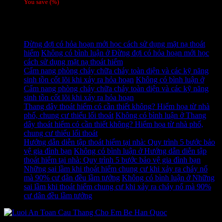
You save
(
%)
Tag
Tin tức mới
Đừng đợi có hỏa hoạn mới học cách sử dụng mặt nạ thoát
hiểm
Không có bình luận
ở Đừng đợi có hỏa hoạn mới học
cách sử dụng mặt nạ thoát hiểm
Cẩm nang phòng cháy chữa cháy toàn diện và các kỹ năng
sinh tồn cốt lõi khi xảy ra hỏa hoạn
Không có bình luận
ở
Cẩm nang phòng cháy chữa cháy toàn diện và các kỹ năng
sinh tồn cốt lõi khi xảy ra hỏa hoạn
Thang dây thoát hiểm có cần thiết không? Hiểm họa từ nhà
phố, chung cư thiếu lối thoát
Không có bình luận
ở Thang
dây thoát hiểm có cần thiết không? Hiểm họa từ nhà phố,
chung cư thiếu lối thoát
Hướng dẫn diễn tập thoát hiểm tại nhà: Quy trình 5 bước bảo
vệ gia đình bạn
Không có bình luận
ở Hướng dẫn diễn tập
thoát hiểm tại nhà: Quy trình 5 bước bảo vệ gia đình bạn
Những sai lầm khi thoát hiểm chung cư khi xảy ra cháy nổ
mà 90% cư dân đều lầm tưởng
Không có bình luận
ở Những
sai lầm khi thoát hiểm chung cư khi xảy ra cháy nổ mà 90%
cư dân đều lầm tưởng