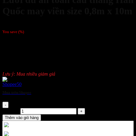
Quốc may viền size 0,8m x 10m
318,000
₫
/Tấm
You save
(
%)
Chất liệu: Sợi dù PP nguyên sinh
Màu sắc: Green
Mắt lưới: 2,5cm
Kích thước: 0,8m x 10m
Có may viền
Lưu ý: Mua nhiều giảm giá
Mua trên Shopee
Lưới dù an toàn cầu thang Hàn Quốc may viền size 0,8m x 10m
số lượng
Thêm vào giỏ hàng