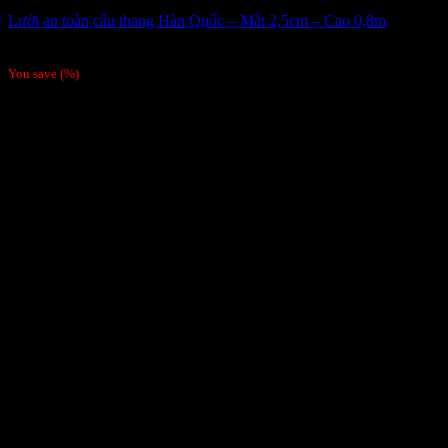
Lưới an toàn cầu thang Hàn Quốc – Mắt 2,5cm – Cao 0,8m
25,000
₫
/Mét dài
You save
(
%)