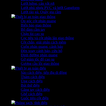
Lưới hứng, cản vật rơi
Lưới phủ nhựa PVC và lưới Gangform
Lưới rào gà. Quây gia cầm
Thiết bị an toàn giao thông
Ốp góc cột phản quang
Biển báo giao thông
Bộ đàm cầm tay
Chặn lùi cao su
Cọc tiêu và cột phân làn giao thông
Cột chắn, giải phân cách mềm
Cuộn phản quang, cảnh báo
Đèn xoay cảnh báo, cứu hộ
Đinh đường phản quang
Gờ giảm tốc độ cao su
Gương cầu lồi giao thông
Thiết bị an toàn điện
Sào cách điện, tiếp địa di động
Thảm cách điện
Ủng cách điện
Bút thử điện
Găng tay cách điện
Ghế cách điện
Guốc trèo cột điện
Phòng sạch, tĩnh điện