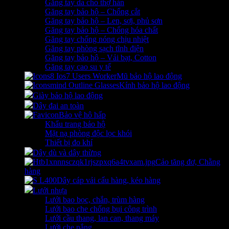
Găng tay da cho thợ hàn
Găng tay bảo hộ – Chống cắt
Găng tay bảo hộ – Len, sợi, phủ sơn
Găng tay bảo hộ – Chống hóa chất
Găng tay chống nóng chịu nhiệt
Găng tay phòng sạch tĩnh điện
Găng tay bảo hộ – Vải bạt, Cotton
Găng tay cao su y tế
Mũ bảo hộ lao động
Kính bảo hộ lao động
Giày bảo hộ lao động
Dây đai an toàn
Bảo vệ hô hấp
Khẩu trang bảo hộ
Mặt nạ phòng độc lọc khói
Thiết bị đo khí
Dây dù và dây thừng
Cảo tăng đơ, Chằng
hàng
Dây cáp vải cẩu hàng, kéo hàng
Lưới nhựa
Lưới bao bọc, chắn, trùm hàng
Lưới bao che chống bụi công trình
Lưới cầu thang, lan can, thang máy
Lưới che nắng