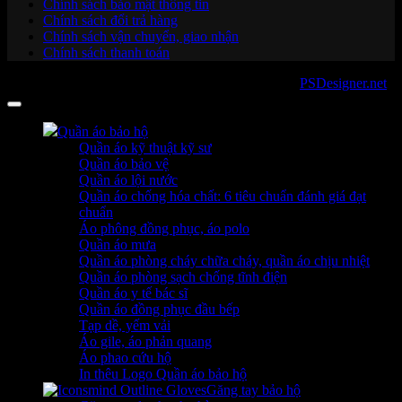
Chính sách bảo mật thông tin
Chính sách đổi trả hàng
Chính sách vận chuyển, giao nhận
Chính sách thanh toán
Copyright 2026 ©
sanboo.com.vn
. Developed by
PSDesigner.net
Quần áo bảo hộ
Quần áo kỹ thuật kỹ sư
Quần áo bảo vệ
Quần áo lội nước
Quần áo chống hóa chất: 6 tiêu chuẩn đánh giá đạt
chuẩn
Áo phông đồng phục, áo polo
Quần áo mưa
Quần áo phòng cháy chữa cháy, quần áo chịu nhiệt
Quần áo phòng sạch chống tĩnh điện
Quần áo y tế bác sĩ
Quần áo đồng phục đầu bếp
Tạp dề, yếm vải
Áo gile, áo phản quang
Áo phao cứu hộ
In thêu Logo Quần áo bảo hộ
Găng tay bảo hộ