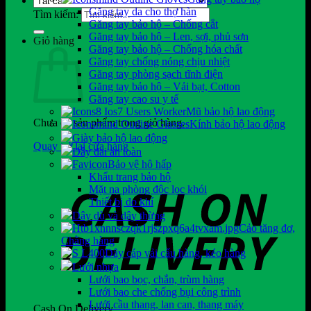
Găng tay da cho thợ hàn
Tìm kiếm:
Găng tay bảo hộ – Chống cắt
Găng tay bảo hộ – Len, sợi, phủ sơn
Giỏ hàng
Găng tay bảo hộ – Chống hóa chất
Găng tay chống nóng chịu nhiệt
Găng tay phòng sạch tĩnh điện
Găng tay bảo hộ – Vải bạt, Cotton
Găng tay cao su y tế
Mũ bảo hộ lao động
Chưa có sản phẩm trong giỏ hàng.
Kính bảo hộ lao động
Giày bảo hộ lao động
Quay trở lại cửa hàng
Dây đai an toàn
Bảo vệ hô hấp
Khẩu trang bảo hộ
Mặt nạ phòng độc lọc khói
Thiết bị đo khí
Dây dù và dây thừng
Cảo tăng đơ,
Chằng hàng
Dây cáp vải cẩu hàng, kéo hàng
Lưới nhựa
Lưới bao bọc, chắn, trùm hàng
Lưới bao che chống bụi công trình
Lưới cầu thang, lan can, thang máy
Cash On Delivery