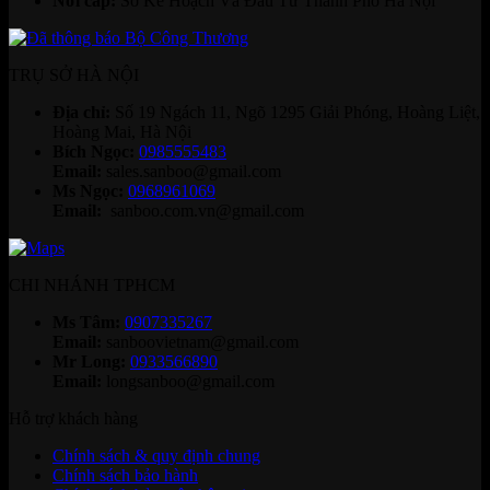
Nơi cấp:
Sở Kế Hoạch Và Đầu Tư Thành Phố Hà Nội
TRỤ SỞ HÀ NỘI
Địa chỉ:
Số 19 Ngách 11, Ngõ 1295 Giải Phóng, Hoàng Liệt,
Hoàng Mai, Hà Nội
Bích Ngọc:
0985555483
Email:
sales.sanboo@gmail.com
Ms Ngọc:
0968961069
Email:
sanboo.com.vn@gmail.com
CHI NHÁNH TPHCM
Ms Tâm:
0907335267
Email:
sanboovietnam@gmail.com
Mr Long:
0933566890
Email:
longsanboo@gmail.com
Hỗ trợ khách hàng
Chính sách & quy định chung
Chính sách bảo hành