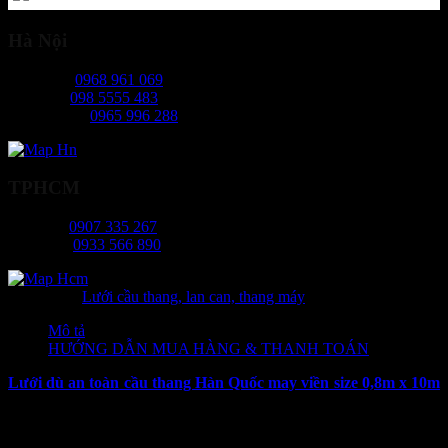
Hà Nội
Ms Ngọc:
0968 961 069
Mr Hiếu:
098 5555 483
Ms Phương:
0965 996 288
TPHCM
Ms Tâm:
0907 335 267
Mr Long:
0933 566 890
Danh mục:
Lưới cầu thang, lan can, thang máy
Mô tả
HƯỚNG DẪN MUA HÀNG & THANH TOÁN
Lưới dù an toàn cầu thang Hàn Quốc may viền size 0,8m x 10m
là sản phẩm lưới có công năng chính là bảo vệ những khoảng
không trên cao của cầu thang. Chúng hạn chế tối đa những tai nạn
đáng tiếc có thể xảy ra tại vị trí cầu thang. Lưới thường được lắp từ