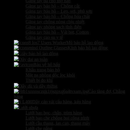
Găng tay da cho thợ hàn
Găng tay bảo hộ – Chống cắt
Găng tay bảo hộ – Len, sợi, phủ sơn
Găng tay bảo hộ – Chống hóa chất
Găng tay chống nóng chịu nhiệt
Găng tay phòng sạch tĩnh điện
Găng tay bảo hộ – Vải bạt, Cotton
Găng tay cao su y tế
Mũ bảo hộ lao động
Kính bảo hộ lao động
Giày bảo hộ lao động
Dây đai an toàn
Bảo vệ hô hấp
Khẩu trang bảo hộ
Mặt nạ phòng độc lọc khói
Thiết bị đo khí
Dây dù và dây thừng
Cảo tăng đơ, Chằng
hàng
Dây cáp vải cẩu hàng, kéo hàng
Lưới nhựa
Lưới bao bọc, chắn, trùm hàng
Lưới bao che chống bụi công trình
Lưới cầu thang, lan can, thang máy
Lưới che nắng