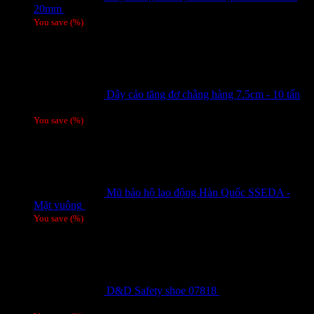
20mm
Giá liên hệ
You save
(
%)
Dây cảo tăng đơ chằng hàng 7.5cm - 10 tấn
Giá liên hệ
You save
(
%)
Mũ bảo hộ lao động Hàn Quốc SSEDA -
Mặt vuông
125,000
₫
You save
(
%)
D&D Safety shoe 07818
810,000
₫
Giá gốc
là: 810,000 ₫.
780,000
₫
Giá hiện tại là: 780,000 ₫.
/ 1 đôi