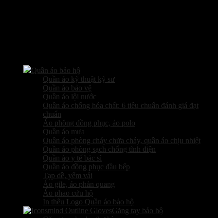
Các sản phẩm kinh doanh
Quần áo bảo hộ
Quần áo kỹ thuật kỹ sư
Quần áo bảo vệ
Quần áo lội nước
Quần áo chống hóa chất: 6 tiêu chuẩn đánh giá đạt
chuẩn
Áo phông đồng phục, áo polo
Quần áo mưa
Quần áo phòng cháy chữa cháy, quần áo chịu nhiệt
Quần áo phòng sạch chống tĩnh điện
Quần áo y tế bác sĩ
Quần áo đồng phục đầu bếp
Tạp dề, yếm vải
Áo gile, áo phản quang
Áo phao cứu hộ
In thêu Logo Quần áo bảo hộ
Găng tay bảo hộ