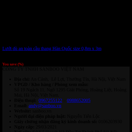
Lưới dù an toàn cầu thang Hàn Quốc size 0,8m x 3m
115,000
₫
/Tấm
You save
(
%)
CÔNG TY TNHH SANBOO VIỆT NAM
Địa chỉ:
An Cảnh, Lê Lợi, Thường Tín, Hà Nội, Việt Nam
VPGD / Kho hàng / Phòng xem mẫu:
Số 19 Ngách 11, Ngõ 1295 Giải Phóng, Hoàng Liệt, Hoàng
Mai, Hà Nội, Việt Nam.
Điện thoại:
0967255122
–
0988652005
Email:
andy@sanboo.vn
Website:
sanboo.vn
Người đại diện pháp luật:
Nguyễn Tiến Lộc
Giấy chứng nhận đăng ký kinh doanh số:
0106203930
Ngày cấp:
29/03/2021