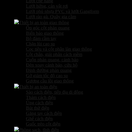
Lưới che nắng
Lưới hứng, cản vật rơi
Lưới phủ nhựa PVC và lưới Gangform
Lưới rào gà. Quây gia cầm
Thiết bị an toàn giao thông
Ốp góc cột phản quang
Biển báo giao thông
Bộ đàm cầm tay
Chặn lùi cao su
Cọc tiêu và cột phân làn giao thông
Cột chắn, giải phân cách mềm
Cuộn phản quang, cảnh báo
Đèn xoay cảnh báo, cứu hộ
Đinh đường phản quang
Gờ giảm tốc độ cao su
Gương cầu lồi giao thông
Thiết bị an toàn điện
Sào cách điện, tiếp địa di động
Thảm cách điện
Ủng cách điện
Bút thử điện
Găng tay cách điện
Ghế cách điện
Guốc trèo cột điện
Phòng sạch, tĩnh điện