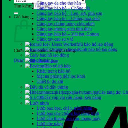
Găng tay da cho thợ hàn
Tìm kiếm:
Găng tay bảo hộ – Chống cắt
Găng tay bảo hộ – Len, sợi, phủ sơn
Giỏ hàng
Găng tay bảo hộ – Chống hóa chất
Găng tay chống nóng chịu nhiệt
Găng tay phòng sạch tĩnh điện
Găng tay bảo hộ – Vải bạt, Cotton
Găng tay cao su y tế
Mũ bảo hộ lao động
Kính bảo hộ lao động
Chưa có sản phẩm trong giỏ hàng.
Giày bảo hộ lao động
Quay trở lại cửa hàng
Dây đai an toàn
Bảo vệ hô hấp
Khẩu trang bảo hộ
Mặt nạ phòng độc lọc khói
Thiết bị đo khí
Dây dù và dây thừng
Cảo tăng đơ, C
Dây cáp vải cẩu hàng, kéo hàng
Lưới nhựa
Lưới bao bọc, chắn, trùm hàng
Lưới bao che chống bụi công trình
Lưới cầu thang, lan can, thang máy
Lưới che nắng