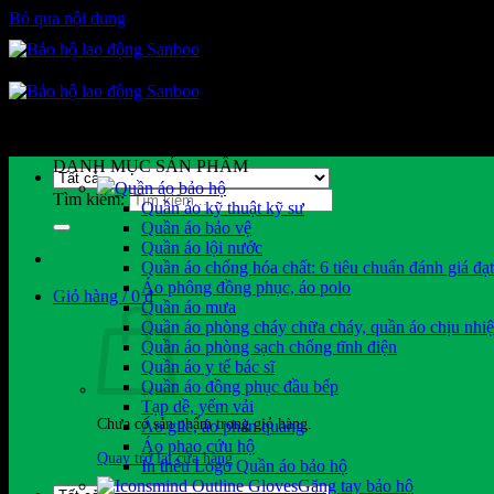
Bỏ qua nội dung
DANH MỤC SẢN PHẨM
Quần áo bảo hộ
Tìm kiếm:
Quần áo kỹ thuật kỹ sư
Quần áo bảo vệ
Quần áo lội nước
Quần áo chống hóa chất: 6 tiêu chuẩn đánh giá đạ
Áo phông đồng phục, áo polo
Giỏ hàng /
0
₫
Quần áo mưa
Quần áo phòng cháy chữa cháy, quần áo chịu nhiệ
Quần áo phòng sạch chống tĩnh điện
Quần áo y tế bác sĩ
Quần áo đồng phục đầu bếp
Tạp dề, yếm vải
Chưa có sản phẩm trong giỏ hàng.
Áo gile, áo phản quang
Áo phao cứu hộ
Quay trở lại cửa hàng
In thêu Logo Quần áo bảo hộ
Găng tay bảo hộ