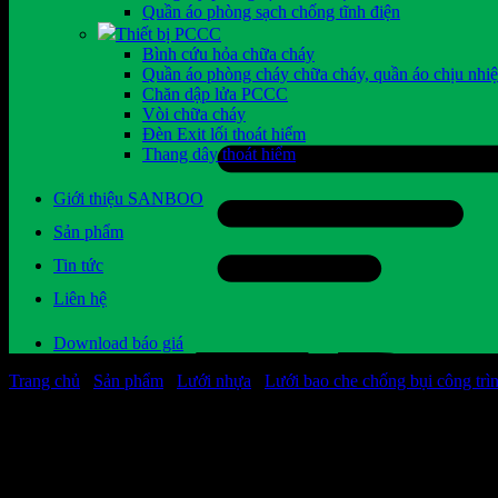
Quần áo phòng sạch chống tĩnh điện
Thiết bị PCCC
Bình cứu hỏa chữa cháy
Quần áo phòng cháy chữa cháy, quần áo chịu nhiệ
Chăn dập lửa PCCC
Vòi chữa cháy
Đèn Exit lối thoát hiểm
Thang dây thoát hiểm
Giới thiệu SANBOO
Sản phẩm
Tin tức
Liên hệ
Download báo giá
Trang chủ
/
Sản phẩm
/
Lưới nhựa
/
Lưới bao che chống bụi công trì