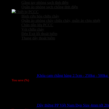
Găng tay phòng sạch tĩnh điện
Quần áo phòng sạch chống tĩnh điện
Thiết bị PCCC
Bình cứu hỏa chữa cháy
Quần áo phòng cháy chữa cháy, quần áo chịu nhiệt
Chăn dập lửa PCCC
Vòi chữa cháy
Đèn Exit lối thoát hiểm
Thang dây thoát hiểm
Sản phẩm hot
Khóa cam chằng hàng 2.5cm - 250kg - 500kg
You save
(
%)
Dây thừng PP Việt Nam Đẹp Size 4mm tới 2