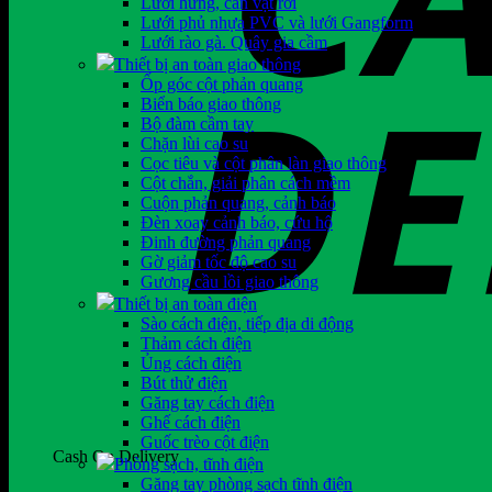
Lưới hứng, cản vật rơi
Lưới phủ nhựa PVC và lưới Gangform
Lưới rào gà. Quây gia cầm
Thiết bị an toàn giao thông
Ốp góc cột phản quang
Biển báo giao thông
Bộ đàm cầm tay
Chặn lùi cao su
Cọc tiêu và cột phân làn giao thông
Cột chắn, giải phân cách mềm
Cuộn phản quang, cảnh báo
Đèn xoay cảnh báo, cứu hộ
Đinh đường phản quang
Gờ giảm tốc độ cao su
Gương cầu lồi giao thông
Thiết bị an toàn điện
Sào cách điện, tiếp địa di động
Thảm cách điện
Ủng cách điện
Bút thử điện
Găng tay cách điện
Ghế cách điện
Guốc trèo cột điện
Cash On Delivery
Phòng sạch, tĩnh điện
Găng tay phòng sạch tĩnh điện