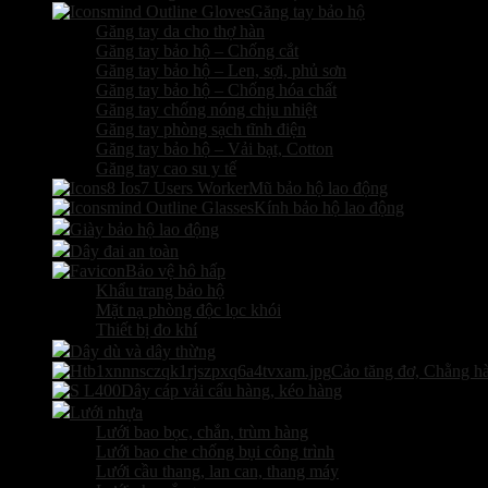
Găng tay bảo hộ
Găng tay da cho thợ hàn
Găng tay bảo hộ – Chống cắt
Găng tay bảo hộ – Len, sợi, phủ sơn
Găng tay bảo hộ – Chống hóa chất
Găng tay chống nóng chịu nhiệt
Găng tay phòng sạch tĩnh điện
Găng tay bảo hộ – Vải bạt, Cotton
Găng tay cao su y tế
Mũ bảo hộ lao động
Kính bảo hộ lao động
Giày bảo hộ lao động
Dây đai an toàn
Bảo vệ hô hấp
Khẩu trang bảo hộ
Mặt nạ phòng độc lọc khói
Thiết bị đo khí
Dây dù và dây thừng
Cảo tăng đơ, Chằng h
Dây cáp vải cẩu hàng, kéo hàng
Lưới nhựa
Lưới bao bọc, chắn, trùm hàng
Lưới bao che chống bụi công trình
Lưới cầu thang, lan can, thang máy