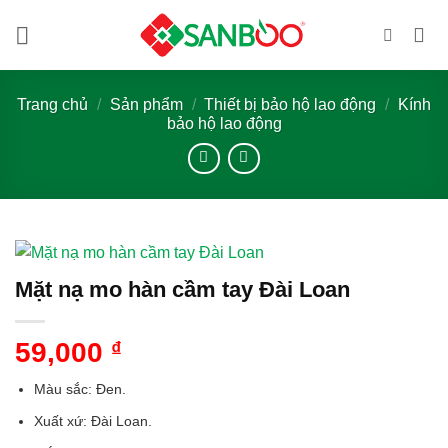
Bỏ
qua
nội
dung
Trang chủ
/
Sản phẩm
/
Thiết bị bảo hộ lao động
/
Kính
bảo hộ lao động
Mặt nạ mo hàn cầm tay Đài Loan
59,000
₫
Màu sắc: Đen.
Xuất xứ: Đài Loan.