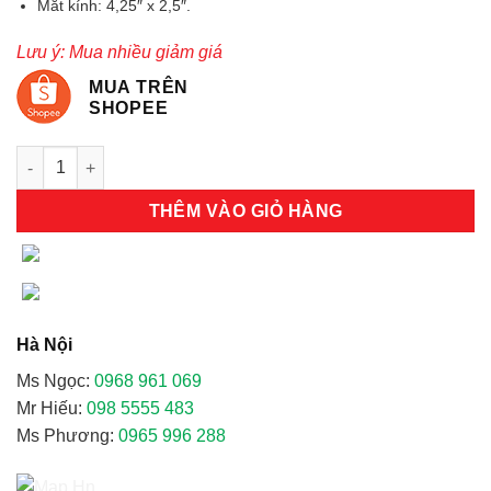
Mắt kính: 4,25″ x 2,5″.
Lưu ý: Mua nhiều giảm giá
MUA TRÊN
SHOPEE
Mặt nạ mo hàn cầm tay Đài Loan số lượng
THÊM VÀO GIỎ HÀNG
Hà Nội
Ms Ngọc:
0968 961 069
Mr Hiếu:
098 5555 483
Ms Phương:
0965 996 288